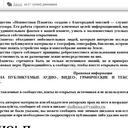
Авось
из (+ сутки) дневников
щество
«Неизвестная
Планета»
создано
с
благородной
миссией
— служит
гозора.
Его
работа
строится
вокруг
ключевых
целей:
информационной,
нау
удивительным
фактам
о
нашей
планете,
узнать
о
малоизвестных
уголках
иться собственными открытиями.
Планета» объединяет
любознательных
людей,
которым
интересно
исследо
естве
публикуются
материалы
о
географии,
этнографии,
биологии,
астрон
чше
понять
устройство
мира
и
многообразие
жизни на Земле.
щество
строго
соблюдает
принципы
добросовестного
использования
контен
тственность
за
их
размещение
лежит
непосредственно на них.
Планета» стремится
быть
не
только
источником
знаний,
но
и
примеро
авовых
норм.
Присоединяйтесь
к
сообществу,
чтобы
вместе
открывать новы
Правовая
информация
НА
ПУБЛИКУЕМЫЕ
АУДИО-,
ВИДЕО-,
ГРАФИЧЕСКИЕ
И
ТЕКС
.
тавленные
в
сообществе,
взяты
из
открытых
источников
и
не
используютс
есь
автором
материала
или
обладателем
авторских
прав
на
него
и
возражае
ожалуйста,
сообщите
об
этом
в
письме:
sladkowa.o@yandex.ru
.
рство
не
было
указано,
вы
можете
сообщить
мне
личным
письмом
или
ост
ащение
и
при
необходимости
скорректируем
публикацию
либо
удалим
мате