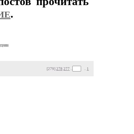
остов прочитать
.
ИЕ
териц
[279]
278
277
..
..
1