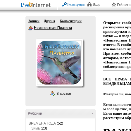
Регистрация
Вход
Рейтинги
Записи
Друзья
Комментарии
Открытое
сооб
расширения
кру
Неизвестная Планета
прикоснуться
к
науки
— и
подел
«Неизвестная 
ответы.
В
сообщ
что
помогает
лу
При этом сооб
авторам,
и
отве
«Неизвестная 
соблюдению
пр
ВСЕ
ПРАВА
ВЛАДЕЛЬЦАМ
В друзья
Материалы,
выс
Если
вы
являет
м
сообществе,
п
Если
ваше
авто
Рубрики
-
рассмотрим
обр
ВРЕМЕНА ГОДА
(52)
Зима
(23)