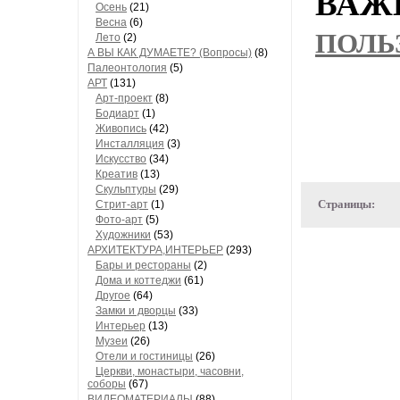
ВАЖН
Осень
(21)
Весна
(6)
ПОЛЬ
Лето
(2)
А ВЫ КАК ДУМАЕТЕ? (Вопросы)
(8)
Палеонтология
(5)
АРТ
(131)
Арт-проект
(8)
Бодиарт
(1)
Живопись
(42)
Инсталляция
(3)
Искусство
(34)
Креатив
(13)
Скульптуры
(29)
Страницы:
Стрит-арт
(1)
Фото-арт
(5)
Художники
(53)
АРХИТЕКТУРА,ИНТЕРЬЕР
(293)
Бары и рестораны
(2)
Дома и коттеджи
(61)
Другое
(64)
Замки и дворцы
(33)
Интерьер
(13)
Музеи
(26)
Отели и гостиницы
(26)
Церкви, монастыри, часовни,
соборы
(67)
ВИДЕОМАТЕРИАЛЫ
(88)