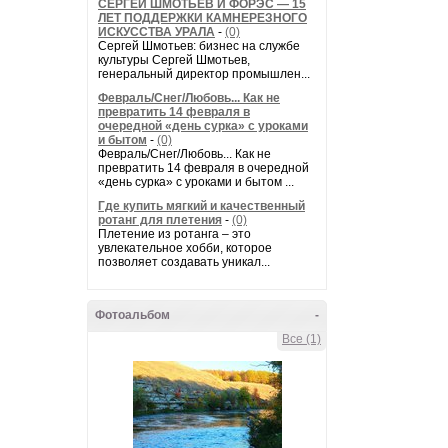
СЕРГЕЙ ШМОТЬЕВ И ФОРЭС — 15
ЛЕТ ПОДДЕРЖКИ КАМНЕРЕЗНОГО
ИСКУССТВА УРАЛА
-
(0)
Сергей Шмотьев: бизнес на службе
культуры Сергей Шмотьев,
генеральный директор промышлен...
Февраль/Снег/Любовь... Как не
превратить 14 февраля в
очередной «день сурка» с уроками
и бытом
-
(0)
Февраль/Снег/Любовь... Как не
превратить 14 февраля в очередной
«день сурка» с уроками и бытом ...
Где купить мягкий и качественный
ротанг для плетения
-
(0)
Плетение из ротанга – это
увлекательное хобби, которое
позволяет создавать уникал...
Фотоальбом
-
Все (1)