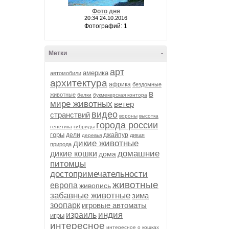
Фото дня
20:34 24.10.2016
Фотографий: 1
Метки
-
арт
америка
автомобили
архитектура
африка
бездомные
в
животные
белки
букмекерская контора
мире животных
ветер
видео
странствий
вороны
высотка
города россии
генетика
гибриды
горы
дели
джайпур
дикая
деревья
дикие животные
природа
домашние
дикие кошки
дома
питомцы
достопримечательности
животные
европа
живопись
забавные животные
зима
зоопарк
игровые автоматы
индия
израиль
игры
интересное
интересное о кошках