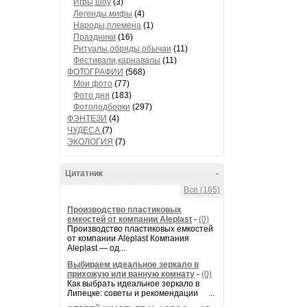
Игры,шоу
(3)
Легенды,мифы
(4)
Народы,племена
(1)
Праздники
(16)
Ритуалы,обряды,обычаи
(11)
Фестивали,карнавалы
(11)
ФОТОГРАФИИ
(568)
Мои фото
(77)
Фото дня
(183)
Фотоподборки
(297)
ФЭНТЕЗИ
(4)
ЧУДЕСА
(7)
ЭКОЛОГИЯ
(7)
Цитатник
-
Все (165)
Производство пластиковых
емкостей от компании Aleplast
-
(0)
Производство пластиковых емкостей
от компании Aleplast Компания
Aleplast — од...
Выбираем идеальное зеркало в
прихожую или ванную комнату
-
(0)
Как выбрать идеальное зеркало в
Липецке: советы и рекомендации ...