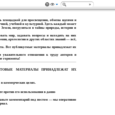
ь
площадкой
для
просвещения,
обмена
идеями
и
чной,
учебной
и
культурной.
Здесь
каждый
может
Земли,
погрузиться
в
тайны
природы,
истории
и
вать
мир,
задавать
вопросы
и
находить
на
них
омии,
археологии
и
других
областях
знаний
— всё,
та.
Все
публикуемые
материалы
принадлежат
их
м
уважительного
отношения
к
труду
авторов
и
е горизонты!
ТОВЫЕ
МАТЕРИАЛЫ
ПРИНАДЛЕЖАТ
ИХ
я
в
коммерческих
целях.
те
против
его
использования
в
данно
авьте
комментарий
под
постом
— мы
оперативно
риал.