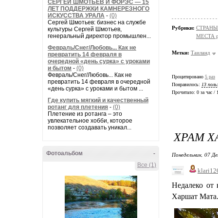
СЕРГЕЙ ШМОТЬЕВ И ФОРЭС — 15
ЛЕТ ПОДДЕРЖКИ КАМНЕРЕЗНОГО
ИСКУССТВА УРАЛА
-
(0)
Сергей Шмотьев: бизнес на службе
Рубрики:
СТРАНЫ
культуры Сергей Шмотьев,
генеральный директор промышлен...
МЕСТА р
Февраль/Снег/Любовь... Как не
Метки:
Таиланд
превратить 14 февраля в
очередной «день сурка» с уроками
и бытом
-
(0)
Февраль/Снег/Любовь... Как не
Процитировано
5 раз
превратить 14 февраля в очередной
Понравилось:
13 поль
«день сурка» с уроками и бытом ...
Прочитало:
0 за час / 
Где купить мягкий и качественный
ротанг для плетения
-
(0)
Плетение из ротанга – это
увлекательное хобби, которое
позволяет создавать уникал...
ХРАМ Х
Фотоальбом
-
Понедельник, 07 Де
Все (1)
klari12
Недалеко от 
Харшат Мата