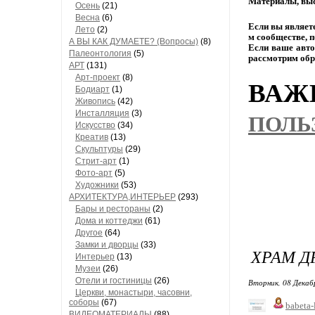
Материалы,
выс
Осень
(21)
Весна
(6)
Если
вы
являет
Лето
(2)
м
сообществе,
п
А ВЫ КАК ДУМАЕТЕ? (Вопросы)
(8)
Если
ваше
авто
Палеонтология
(5)
рассмотрим
обр
АРТ
(131)
Арт-проект
(8)
ВАЖН
Бодиарт
(1)
Живопись
(42)
Инсталляция
(3)
ПОЛЬ
Искусство
(34)
Креатив
(13)
Скульптуры
(29)
Стрит-арт
(1)
Фото-арт
(5)
Художники
(53)
АРХИТЕКТУРА,ИНТЕРЬЕР
(293)
Бары и рестораны
(2)
Дома и коттеджи
(61)
Другое
(64)
Замки и дворцы
(33)
ХРАМ Д
Интерьер
(13)
Музеи
(26)
Отели и гостиницы
(26)
Вторник, 08 Декаб
Церкви, монастыри, часовни,
соборы
(67)
babeta-
ВИДЕОМАТЕРИАЛЫ
(88)