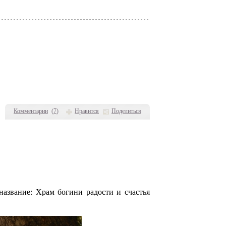
Комментарии
(
7
)
Нравится
Поделиться
название: Храм богини радости и счастья