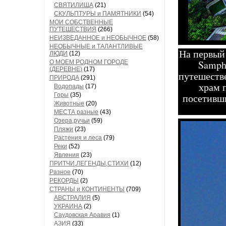
СВЯТИЛИЩА
(21)
СКУЛЬПТУРЫ и ПАМЯТНИКИ
(54)
МОИ СОБСТВЕННЫЕ
ПУТЕШЕСТВИЯ
(266)
НЕИЗВЕДАННОЕ и НЕОБЫЧНОЕ
(58)
НЕОБЫЧНЫЕ и ТАЛАНТЛИВЫЕ
На первый 
ЛЮДИ
(12)
Samph
О МОЕМ РОДНОМ ГОРОДЕ
(ДЕРЕВНЕ)
(17)
путешестве
ПРИРОДА
(291)
храм 
Водопады
(17)
посетивши
Горы
(35)
Животные
(20)
МЕСТА разные
(43)
Озера,ручьи
(59)
Пляжи
(23)
Растения и леса
(79)
Реки
(52)
Явления
(23)
ПРИТЧИ,ЛЕГЕНДЫ,СТИХИ
(12)
Разное
(70)
РЕКОРДЫ
(2)
СТРАНЫ и КОНТИНЕНТЫ
(709)
АВСТРАЛИЯ
(5)
УКРАИНА
(2)
Саудовская Аравия
(1)
АЗИЯ
(33)