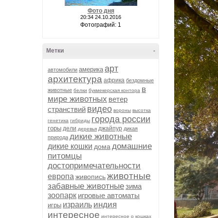
Фото дня
20:34 24.10.2016
Фотографий: 1
Метки
-
арт
америка
автомобили
архитектура
африка
бездомные
в
животные
белки
букмекерская контора
мире животных
ветер
видео
странствий
вороны
высотка
города россии
генетика
гибриды
горы
дели
джайпур
дикая
деревья
дикие животные
природа
домашние
дикие кошки
дома
питомцы
достопримечательности
животные
европа
живопись
забавные животные
зима
зоопарк
игровые автоматы
индия
израиль
игры
интересное
интересное о кошках