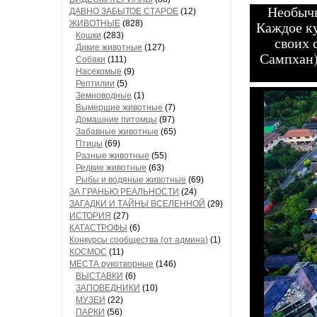
Необычн
ДАВНО ЗАБЫТОЕ СТАРОЕ
(12)
Каждое ку
ЖИВОТНЫЕ
(828)
Кошки
(283)
своих 
Дикие животные
(127)
Сампхан)
Собаки
(111)
Насекомые
(9)
Рептилии
(5)
Земноводные
(1)
Вымершие животные
(7)
Домашние питомцы
(97)
Забавные животные
(65)
Птицы
(69)
Разные животные
(55)
Редкие животные
(63)
Рыбы и водяные животные
(69)
ЗА ГРАНЬЮ РЕАЛЬНОСТИ
(24)
ЗАГАДКИ И ТАЙНЫ ВСЕЛЕННОЙ
(29)
ИСТОРИЯ
(27)
КАТАСТРОФЫ
(6)
Конкурсы сообщества (от админа)
(1)
КОСМОС
(11)
МЕСТА рукотворные
(146)
ВЫСТАВКИ
(6)
ЗАПОВЕДНИКИ
(10)
МУЗЕИ
(22)
ПАРКИ
(56)