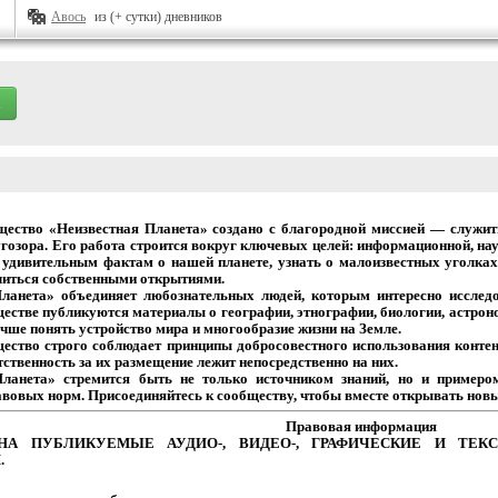
Авось
из (+ сутки) дневников
щество
«Неизвестная
Планета»
создано
с
благородной
миссией
— служит
гозора.
Его
работа
строится
вокруг
ключевых
целей:
информационной,
нау
удивительным
фактам
о
нашей
планете,
узнать
о
малоизвестных
уголках
иться собственными открытиями.
Планета» объединяет
любознательных
людей,
которым
интересно
исследо
естве
публикуются
материалы
о
географии,
этнографии,
биологии,
астрон
чше
понять
устройство
мира
и
многообразие
жизни на Земле.
щество
строго
соблюдает
принципы
добросовестного
использования
контен
тственность
за
их
размещение
лежит
непосредственно на них.
Планета» стремится
быть
не
только
источником
знаний,
но
и
примеро
авовых
норм.
Присоединяйтесь
к
сообществу,
чтобы
вместе
открывать новы
Правовая
информация
НА
ПУБЛИКУЕМЫЕ
АУДИО-,
ВИДЕО-,
ГРАФИЧЕСКИЕ
И
ТЕКС
.