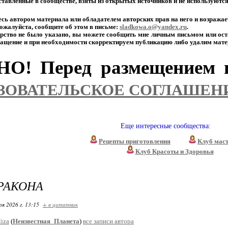
тавленные
в
сообществе,
взяты
из
открытых
источников
и
не
используютс
есь
автором
материала
или
обладателем
авторских
прав
на
него
и
возражае
ожалуйста,
сообщите
об
этом
в
письме:
sladkowa.o@yandex.ru
.
рство
не
было
указано,
вы
можете
сообщить
мне
личным
письмом
или
ост
ащение
и
при
необходимости
скорректируем
публикацию
либо
удалим
мате
О! Перед размещением п
ЗОВАТЕЛЬСКОЕ СОГЛАШЕН
Еще интересные сообщества:
Рецепты приготовления
Клуб мас
Клуб Красоты и Здоровья
РАКОНА
ря 2026 г. 13:15
+ в цитатник
liza
(
Неизвестная_Планета
)
все записи автора