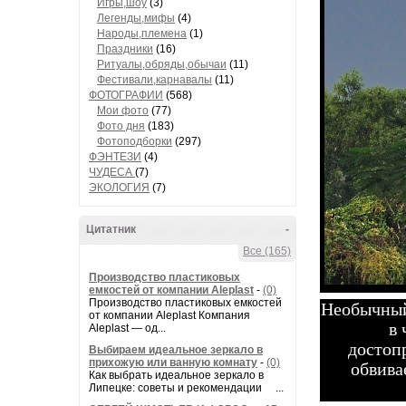
Игры,шоу
(3)
Легенды,мифы
(4)
Народы,племена
(1)
Праздники
(16)
Ритуалы,обряды,обычаи
(11)
Фестивали,карнавалы
(11)
ФОТОГРАФИИ
(568)
Мои фото
(77)
Фото дня
(183)
Фотоподборки
(297)
ФЭНТЕЗИ
(4)
ЧУДЕСА
(7)
ЭКОЛОГИЯ
(7)
Цитатник
-
Все (165)
Производство пластиковых
емкостей от компании Aleplast
-
(0)
Необычный
Производство пластиковых емкостей
от компании Aleplast Компания
в 
Aleplast — од...
достоп
Выбираем идеальное зеркало в
обвива
прихожую или ванную комнату
-
(0)
Как выбрать идеальное зеркало в
Липецке: советы и рекомендации ...