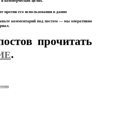
я
в
коммерческих
целях.
те
против
его
использования
в
данно
авьте
комментарий
под
постом
— мы
оперативно
риал.
остов прочитать
.
ИЕ
териц