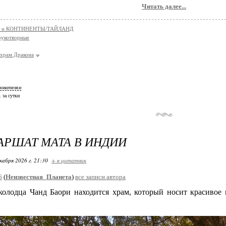
Читать далее...
 и КОНТИНЕНТЫ/ТАЙЛАНД
укотворные
храм Дракона
зователям
1 за сутки
АРШАТ МАТА В ИНДИИ
кабря 2026 г. 21:30
+ в цитатник
6
(
Неизвестная_Планета
)
все записи автора
колодца Чанд Баори находится храм, который носит красивое 
.