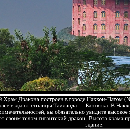
 Храм Дракона построен в городе Накхон-Патом (N
часе езды от столицы Таиланда — Бангкока. В Накх
римечательностей, вы обязательно увидите высокое 
ет своим телом гигантский дракон. Высота храма п
здание.