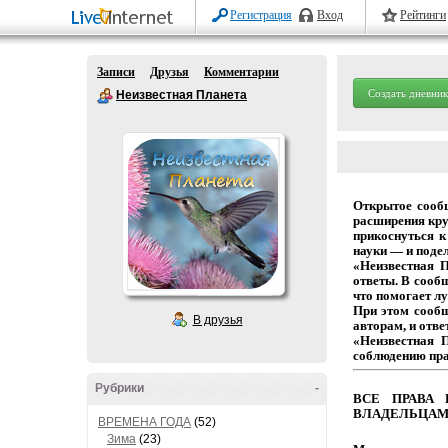
Регистрация
Вход
Рейтинги
Записи
Друзья
Комментарии
Создать дневник
Неизвестная Планета
Открытое
сооб
расширения
кру
прикоснуться
к
науки
— и
подел
«Неизвестная 
ответы.
В
сообщ
что
помогает
лу
При этом сооб
В друзья
авторам,
и
отве
«Неизвестная 
соблюдению
пр
Рубрики
-
ВСЕ
ПРАВА
ВЛАДЕЛЬЦАМ
ВРЕМЕНА ГОДА
(52)
Зима
(23)