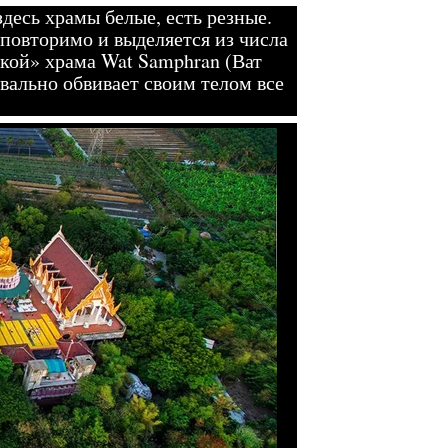
десь храмы белые, есть резные.
еповторимо и выделяется из числа
кой» храма Wat Samphran (Ват
квально обвивает своим телом все