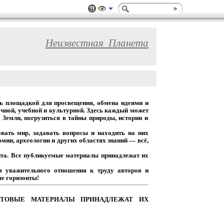
Неизвестная_Планета
ь
площадкой
для
просвещения,
обмена
идеями
и
чной,
учебной
и
культурной.
Здесь
каждый
может
Земли,
погрузиться
в
тайны
природы,
истории
и
вать
мир,
задавать
вопросы
и
находить
на
них
омии,
археологии
и
других
областях
знаний
— всё,
та.
Все
публикуемые
материалы
принадлежат
их
м
уважительного
отношения
к
труду
авторов
и
е горизонты!
ТОВЫЕ
МАТЕРИАЛЫ
ПРИНАДЛЕЖАТ
ИХ