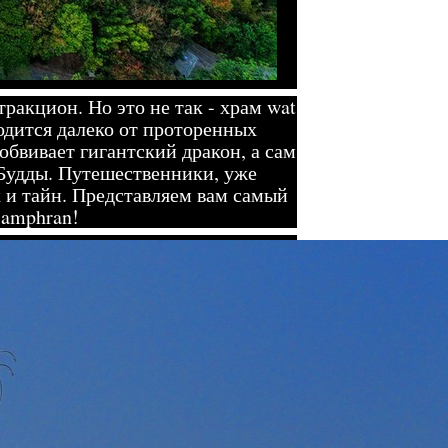
ракцион. Но это не так - храм wat
одится далеко от проторенных
обвивает гигантский дракон, а сам
 Будды. Путешественники, уже
к и тайн. Представляем вам самый
Samphran!