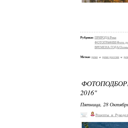
Рубрики:
ПРИРОДА/Реки
ФОТОГРАФИИ/Фото д
ВРЕМЕНА ГОДА/Осень
Метки:
реки
реки россии
рек
ФОТОПОДБО
2016"
Пятница, 28 Октября
Рецепты_и_Рукодел