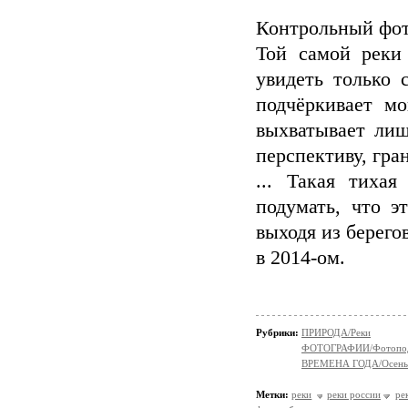
Контрольный фот
Той самой реки
увидеть только 
подчёркивает м
выхватывает лиш
перспективу, гра
... Такая тиха
подумать, что э
выходя из берего
в 2014-ом.
Рубрики:
ПРИРОДА/Реки
ФОТОГРАФИИ/Фотопо
ВРЕМЕНА ГОДА/Осень
Метки:
реки
реки россии
ре