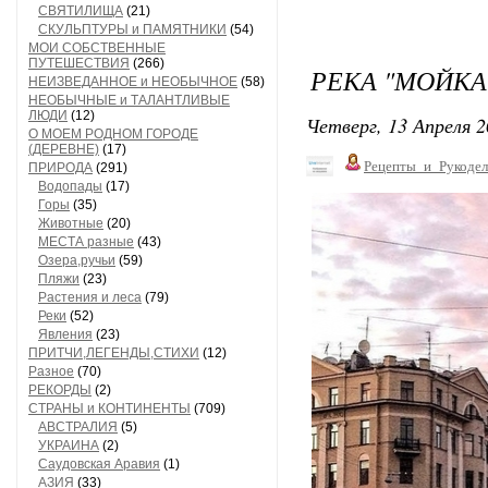
СВЯТИЛИЩА
(21)
СКУЛЬПТУРЫ и ПАМЯТНИКИ
(54)
МОИ СОБСТВЕННЫЕ
ПУТЕШЕСТВИЯ
(266)
РЕКА "МОЙКА
НЕИЗВЕДАННОЕ и НЕОБЫЧНОЕ
(58)
НЕОБЫЧНЫЕ и ТАЛАНТЛИВЫЕ
ЛЮДИ
(12)
Четверг, 13 Апреля 2
О МОЕМ РОДНОМ ГОРОДЕ
(ДЕРЕВНЕ)
(17)
Рецепты_и_Рукодел
ПРИРОДА
(291)
Водопады
(17)
Горы
(35)
Животные
(20)
МЕСТА разные
(43)
Озера,ручьи
(59)
Пляжи
(23)
Растения и леса
(79)
Реки
(52)
Явления
(23)
ПРИТЧИ,ЛЕГЕНДЫ,СТИХИ
(12)
Разное
(70)
РЕКОРДЫ
(2)
СТРАНЫ и КОНТИНЕНТЫ
(709)
АВСТРАЛИЯ
(5)
УКРАИНА
(2)
Саудовская Аравия
(1)
АЗИЯ
(33)