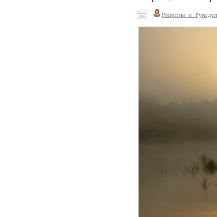
Рецепты_и_Рукодел