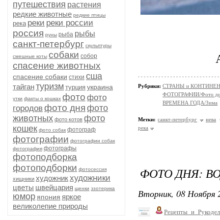
путешествия
растения
редкие животные
редкие птицы
реки
реки россии
река
россия
рыбы
рыба
руны
санкт-петербург
скульптуры
собаки
собор
смешные коты
спасение животных
сша
спасение собаки
стихи
туризм
тайган
украина
Рубрики:
СТРАНЫ и КОНТИНЕ
турция
ФОТОГРАФИИ/Фото д
фото
фото
утки
факты о кошках
ВРЕМЕНА ГОДА/Зима
фото дня
фото
городов
животных
фото
фото котов
Метки:
санкт-петербург
нева
кошек
река
фотограф
фото собак
фотографии
фотографии собак
фотографы
фотография
фотоподборка
фотоподборки
ФОТО ДНЯ: В
фотосессия
художники
художник
хищники
цветы
швейцария
щенки
эзотерика
Вторник, 08 Ноября 2
юмор
яркое
япония
великолепие природы
Рецепты_и_Рукодел