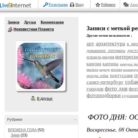
Регистрация
Вход
Рейтинги
Авос
Записи
Друзья
Комментарии
Записи с меткой р
Неизвестная Планета
Другие метки пользователя ↓
архитектура
арт
в ми
дост
домашние питомцы
интересн
индия
израиль
карелия
картины
конкурсы фо
мальта
москва
медведи
москвариу
п
португалия
породы собак
соба
санкт-петербург
фото дня
городов
фот
фотоподборки
художни
В друзья
ФОТО ДНЯ: О
Рубрики
-
Воскресенье, 08 Октя
ВРЕМЕНА ГОДА
(52)
Зима
(23)