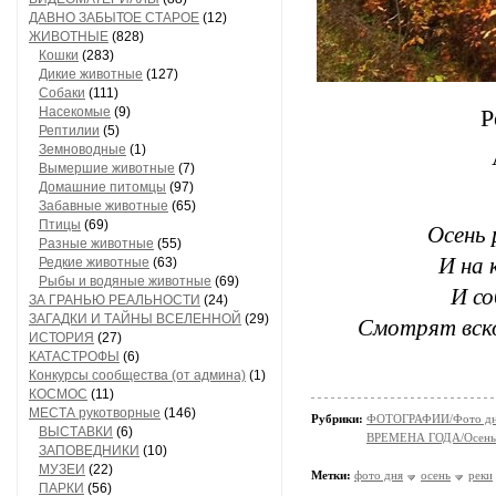
ДАВНО ЗАБЫТОЕ СТАРОЕ
(12)
ЖИВОТНЫЕ
(828)
Кошки
(283)
Дикие животные
(127)
Собаки
(111)
Насекомые
(9)
Р
Рептилии
(5)
Земноводные
(1)
Вымершие животные
(7)
Домашние питомцы
(97)
Забавные животные
(65)
Птицы
(69)
Осень 
Разные животные
(55)
И на 
Редкие животные
(63)
Рыбы и водяные животные
(69)
И со
ЗА ГРАНЬЮ РЕАЛЬНОСТИ
(24)
ЗАГАДКИ И ТАЙНЫ ВСЕЛЕННОЙ
(29)
Смотрят вск
ИСТОРИЯ
(27)
КАТАСТРОФЫ
(6)
Конкурсы сообщества (от админа)
(1)
КОСМОС
(11)
МЕСТА рукотворные
(146)
Рубрики:
ФОТОГРАФИИ/Фото д
ВЫСТАВКИ
(6)
ВРЕМЕНА ГОДА/Осень
ЗАПОВЕДНИКИ
(10)
МУЗЕИ
(22)
Метки:
фото дня
осень
реки
ПАРКИ
(56)