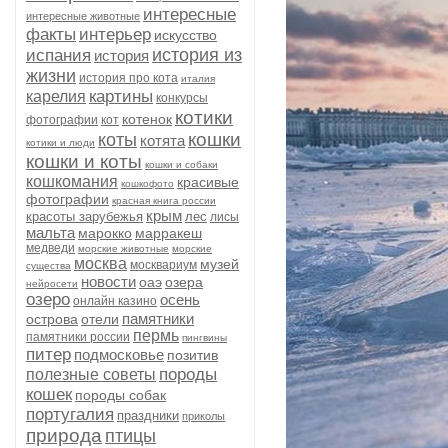
интересные
интересные животные
факты
интерьер
искусство
история из
испания
история
жизни
история про кота
италия
картины
карелия
конкурсы
котики
котенок
фотографии
кот
кошки
коты
котята
котики и люди
кошки и коты
кошки и собаки
кошкомания
красивые
кошкофото
фотографии
красная книга россии
крым
красоты зарубежья
лес
лисы
мальта
марокко
марракеш
медведи
морские животные
морские
москва
музей
москвариум
существа
новости
оаэ
озера
нейросети
озеро
осень
онлайн казино
памятники
острова
отели
пермь
памятники россии
пингвины
питер
подмосковье
позитив
породы
полезные советы
кошек
породы собак
португалия
праздники
приколы
природа
птицы