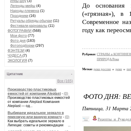
Игры,шоу
(3)
До основания 
Легенды,мифы
(4)
Народы,племена
(1)
(«грязная»), в
Праздники
(16)
Современное наз
Ритуалы,обряды,обычаи
(11)
Фестивали,карнавалы
(11)
году как переос
ФОТОГРАФИИ
(568)
Мои фото
(77)
Фото дня
(183)
Фотоподборки
(297)
ФЭНТЕЗИ
(4)
Рубрики:
СТРАНЫ и КОНТИНЕ
ЧУДЕСА
(7)
ПРИРОДА/Реки
ЭКОЛОГИЯ
(7)
Метки:
реки россии
реки
пи
Цитатник
-
Все (165)
Производство пластиковых
ФОТО ДНЯ: В
емкостей от компании Aleplast
-
(0)
Производство пластиковых емкостей
от компании Aleplast Компания
Aleplast — од...
Пятница, 31 Марта 2
Выбираем идеальное зеркало в
прихожую или ванную комнату
-
(0)
Рецепты_и_Рукодел
Как выбрать идеальное зеркало в
Липецке: советы и рекомендации ...