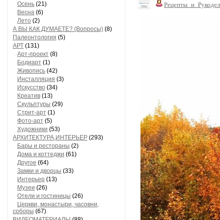
Осень
(21)
Рецепты_и_Рукодел
Весна
(6)
Лето
(2)
А ВЫ КАК ДУМАЕТЕ? (Вопросы)
(8)
Палеонтология
(5)
АРТ
(131)
Арт-проект
(8)
Бодиарт
(1)
Живопись
(42)
Инсталляция
(3)
Искусство
(34)
Креатив
(13)
Скульптуры
(29)
Стрит-арт
(1)
Фото-арт
(5)
Художники
(53)
АРХИТЕКТУРА,ИНТЕРЬЕР
(293)
Бары и рестораны
(2)
Дома и коттеджи
(61)
Другое
(64)
Замки и дворцы
(33)
Интерьер
(13)
Музеи
(26)
Отели и гостиницы
(26)
Церкви, монастыри, часовни,
соборы
(67)
ВИДЕОМАТЕРИАЛЫ
(88)