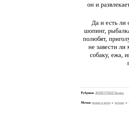
он и развлекае
Да и есть ли 
шопинг, рыбалка
полюбят, пригол
не завести ли 
собаку, ежа, 
Рубрики:
ЖИВОТНЫЕ/Кошки
Метки:
кошки и коты
котики