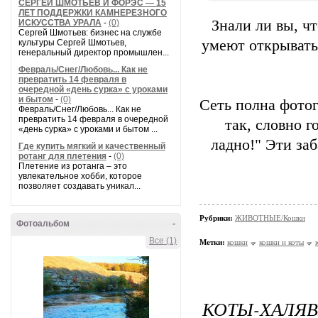
СЕРГЕЙ ШМОТЬЕВ И ФОРЭС — 15
ЛЕТ ПОДДЕРЖКИ КАМНЕРЕЗНОГО
Знали ли вы, ч
ИСКУССТВА УРАЛА
-
(0)
Сергей Шмотьев: бизнес на службе
умеют открывать
культуры Сергей Шмотьев,
генеральный директор промышлен...
Февраль/Снег/Любовь... Как не
превратить 14 февраля в
очередной «день сурка» с уроками
и бытом
-
(0)
Сеть полна фото
Февраль/Снег/Любовь... Как не
превратить 14 февраля в очередной
так, словно г
«день сурка» с уроками и бытом ...
ладно!" Эти за
Где купить мягкий и качественный
ротанг для плетения
-
(0)
Плетение из ротанга – это
увлекательное хобби, которое
позволяет создавать уникал...
Рубрики:
ЖИВОТНЫЕ/Кошки
Фотоальбом
-
Все (1)
Метки:
кошки
кошки и коты
КОТЫ-ХАЛ