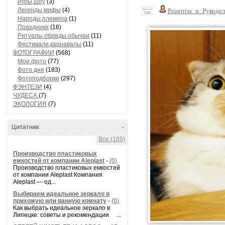
Игры,шоу
(3)
Легенды,мифы
(4)
Рецепты_и_Рукодел
Народы,племена
(1)
Праздники
(16)
Ритуалы,обряды,обычаи
(11)
Фестивали,карнавалы
(11)
ФОТОГРАФИИ
(568)
Мои фото
(77)
Фото дня
(183)
Фотоподборки
(297)
ФЭНТЕЗИ
(4)
ЧУДЕСА
(7)
ЭКОЛОГИЯ
(7)
Цитатник
-
Все (165)
Производство пластиковых
емкостей от компании Aleplast
-
(0)
Производство пластиковых емкостей
от компании Aleplast Компания
Aleplast — од...
Выбираем идеальное зеркало в
прихожую или ванную комнату
-
(0)
Как выбрать идеальное зеркало в
Липецке: советы и рекомендации ...