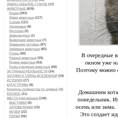
ДАВНО ЗАБЫТОЕ СТАРОЕ
(12)
ЖИВОТНЫЕ
(828)
Кошки
(283)
Дикие животные
(127)
Собаки
(111)
Насекомые
(9)
Рептилии
(5)
Земноводные
(1)
Вымершие животные
(7)
Домашние питомцы
(97)
Забавные животные
(65)
Птицы
(69)
В очередные в
Разные животные
(55)
окном уже на
Редкие животные
(63)
Рыбы и водяные животные
(69)
Поэтому можно с
ЗА ГРАНЬЮ РЕАЛЬНОСТИ
(24)
ЗАГАДКИ И ТАЙНЫ ВСЕЛЕННОЙ
(29)
ИСТОРИЯ
(27)
КАТАСТРОФЫ
(6)
Конкурсы сообщества (от админа)
(1)
Домашним котам
КОСМОС
(11)
МЕСТА рукотворные
(146)
понедельник. Им
ВЫСТАВКИ
(6)
осень или зима.
ЗАПОВЕДНИКИ
(10)
МУЗЕИ
(22)
Это создает ид
ПАРКИ
(56)