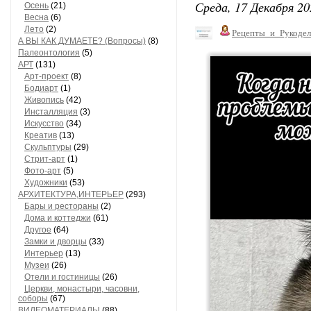
Среда, 17 Декабря 20
Осень
(21)
Весна
(6)
Лето
(2)
Рецепты_и_Рукодел
А ВЫ КАК ДУМАЕТЕ? (Вопросы)
(8)
Палеонтология
(5)
АРТ
(131)
Арт-проект
(8)
Бодиарт
(1)
Живопись
(42)
Инсталляция
(3)
Искусство
(34)
Креатив
(13)
Скульптуры
(29)
Стрит-арт
(1)
Фото-арт
(5)
Художники
(53)
АРХИТЕКТУРА,ИНТЕРЬЕР
(293)
Бары и рестораны
(2)
Дома и коттеджи
(61)
Другое
(64)
Замки и дворцы
(33)
Интерьер
(13)
Музеи
(26)
Отели и гостиницы
(26)
Церкви, монастыри, часовни,
соборы
(67)
ВИДЕОМАТЕРИАЛЫ
(88)