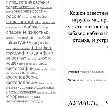
путешествия
растения
редкие животные
редкие птицы
реки
реки россии
река
Кошки известны 
россия
рыбы
рыба
руны
игрушками, пры
санкт-петербург
скульптуры
устать, как они 
собаки
собор
смешные коты
спасение животных
забавно наблюдат
сша
спасение собаки
стихи
отдыха, и устр
туризм
тайган
украина
турция
фото
фото
утки
факты о кошках
фото дня
фото
городов
животных
фото
фото котов
кошек
фотограф
фото собак
фотографии
фотографии собак
Рубрики:
ЖИВОТНЫЕ/Кошки
фотографы
фотография
фотоподборка
Метки:
кошки и коты
юмор
с
фотоподборки
фотосессия
художники
художник
хищники
цветы
швейцария
щенки
эзотерика
юмор
яркое
япония
ДУМАЕТЕ,
великолепие природы