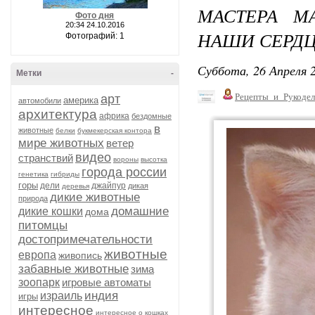
МАСТЕРА М
Фото дня
20:34 24.10.2016
НАШИ СЕРД
Фотографий: 1
Суббота, 26 Апреля 2
Метки
-
Рецепты_и_Рукодел
арт
америка
автомобили
архитектура
африка
бездомные
в
животные
белки
букмекерская контора
мире животных
ветер
видео
странствий
вороны
высотка
города россии
генетика
гибриды
горы
дели
джайпур
дикая
деревья
дикие животные
природа
домашние
дикие кошки
дома
питомцы
достопримечательности
животные
европа
живопись
забавные животные
зима
зоопарк
игровые автоматы
индия
израиль
игры
интересное
интересное о кошках