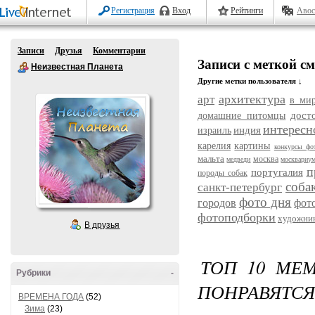
Регистрация
Вход
Рейтинги
Авос
Записи
Друзья
Комментарии
Записи с меткой 
Неизвестная Планета
Другие метки пользователя ↓
архитектура
арт
в ми
дост
домашние питомцы
интересн
индия
израиль
карелия
картины
конкурсы фо
мальта
москва
медведи
москвариу
п
португалия
породы собак
соба
санкт-петербург
фото дня
городов
фот
фотоподборки
художни
В друзья
ТОП 10 МЕ
Рубрики
-
ПОНРАВЯТСЯ
ВРЕМЕНА ГОДА
(52)
Зима
(23)