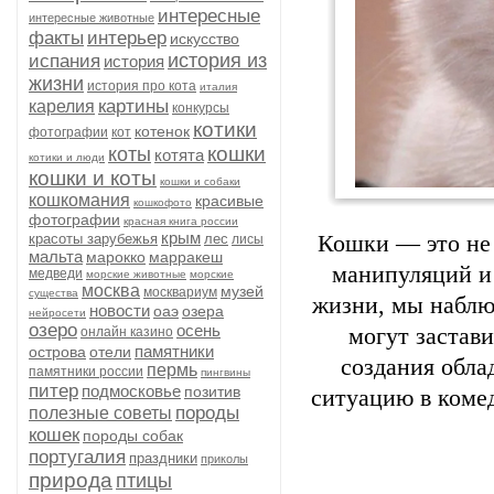
интересные
интересные животные
факты
интерьер
искусство
история из
испания
история
жизни
история про кота
италия
картины
карелия
конкурсы
котики
котенок
фотографии
кот
кошки
коты
котята
котики и люди
кошки и коты
кошки и собаки
кошкомания
красивые
кошкофото
фотографии
красная книга россии
крым
красоты зарубежья
лес
Кошки — это не
лисы
мальта
марокко
марракеш
манипуляций и 
медведи
морские животные
морские
москва
музей
москвариум
существа
жизни, мы наблюд
новости
оаэ
озера
нейросети
озеро
осень
могут застав
онлайн казино
памятники
острова
отели
создания обл
пермь
памятники россии
пингвины
питер
подмосковье
позитив
ситуацию в коме
породы
полезные советы
кошек
породы собак
португалия
праздники
приколы
природа
птицы