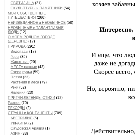
хозяев забавн
СВЯТИЛИЩА
(21)
СКУЛЬПТУРЫ и ПАМЯТНИКИ
(54)
МОИ СОБСТВЕННЫЕ
ПУТЕШЕСТВИЯ
(266)
НЕИЗВЕДАННОЕ и НЕОБЫЧНОЕ
(58)
НЕОБЫЧНЫЕ и ТАЛАНТЛИВЫЕ
Интересно,
ЛЮДИ
(12)
О МОЕМ РОДНОМ ГОРОДЕ
(ДЕРЕВНЕ)
(17)
ПРИРОДА
(291)
Водопады
(17)
И еще, что люд
Горы
(35)
Животные
(20)
даже не дога
МЕСТА разные
(43)
Скорее всего,
Озера,ручьи
(59)
Пляжи
(23)
Растения и леса
(79)
Но, вероятно, н
Реки
(52)
Явления
(23)
вс
ПРИТЧИ,ЛЕГЕНДЫ,СТИХИ
(12)
Разное
(70)
РЕКОРДЫ
(2)
СТРАНЫ и КОНТИНЕНТЫ
(709)
АВСТРАЛИЯ
(5)
УКРАИНА
(2)
Саудовская Аравия
(1)
Действительно,
АЗИЯ
(33)