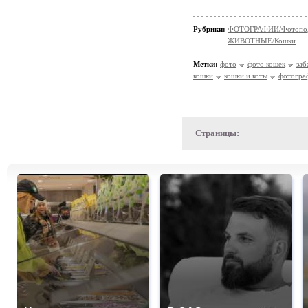
Рубрики:
ФОТОГРАФИИ/Фотопо
ЖИВОТНЫЕ/Кошки
Метки:
фото
фото кошек
заб
кошки
кошки и коты
фотогра
Страницы: