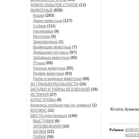
ДАВНО ЗАБЫТОЕ СТАРОЕ
(12)
ЖИВОТНЫЕ
(828)
Кошки
(283)
Дикие животные
(127)
Собаки
(111)
Насекомые
(9)
Рептилии
(5)
Земноводные
(1)
Вымершие животные
(7)
Домашние питомцы
(97)
Забавные животные
(65)
Птицы
(69)
Разные животные
(55)
Редкие животные
(63)
Рыбы и водяные животные
(69)
ЗА ГРАНЬЮ РЕАЛЬНОСТИ
(24)
ЗАГАДКИ И ТАЙНЫ ВСЕЛЕННОЙ
(29)
ИСТОРИЯ
(27)
КАТАСТРОФЫ
(6)
Конкурсы сообщества (от админа)
(1)
Кстати, букваль
КОСМОС
(11)
МЕСТА рукотворные
(146)
ВЫСТАВКИ
(6)
ЗАПОВЕДНИКИ
(10)
Рубрики:
ЖИВОТН
МУЗЕИ
(22)
ФОТОГР
ПАРКИ
(56)