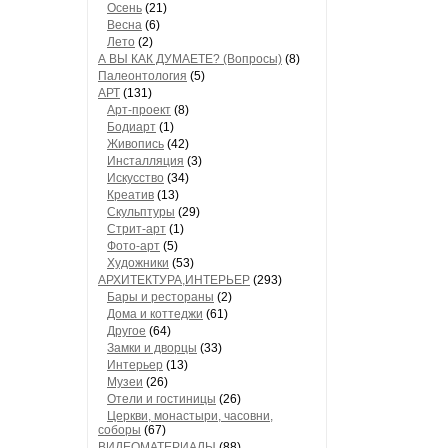
Осень
(21)
Весна
(6)
Лето
(2)
А ВЫ КАК ДУМАЕТЕ? (Вопросы)
(8)
Палеонтология
(5)
АРТ
(131)
Арт-проект
(8)
Бодиарт
(1)
Живопись
(42)
Инсталляция
(3)
Искусство
(34)
Креатив
(13)
Скульптуры
(29)
Стрит-арт
(1)
Фото-арт
(5)
Художники
(53)
АРХИТЕКТУРА,ИНТЕРЬЕР
(293)
Бары и рестораны
(2)
Дома и коттеджи
(61)
Другое
(64)
Замки и дворцы
(33)
Интерьер
(13)
Музеи
(26)
Отели и гостиницы
(26)
Церкви, монастыри, часовни,
соборы
(67)
ВИДЕОМАТЕРИАЛЫ
(88)