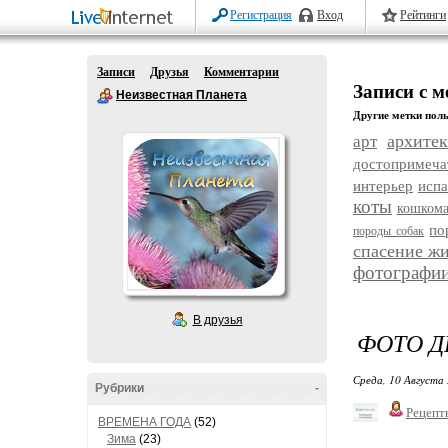
Регистрация
Вход
Рейтинги
Записи
Друзья
Комментарии
Записи с м
Неизвестная Планета
Другие метки поль
архитек
арт
достопримеча
интерьер
исп
коты
кошком
по
породы собак
спасение ж
фотографи
В друзья
ФОТО Д
Среда, 10 Августа 
Рубрики
-
Рецепт
ВРЕМЕНА ГОДА
(52)
Зима
(23)