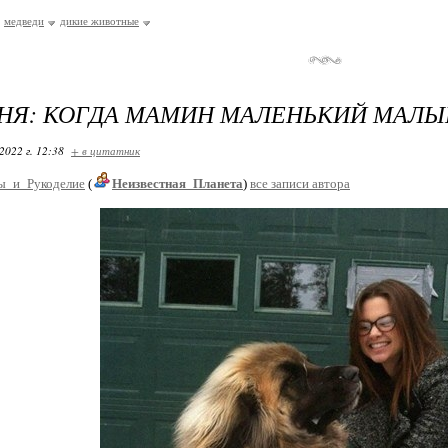
медведи
дикие животные
НЯ: КОГДА МАМИН МАЛЕНЬКИЙ МАЛ
2022 г. 12:38
+ в цитатник
ы_и_Рукоделие
(
Неизвестная_Планета
)
все записи автора