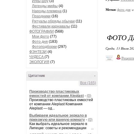
Игры,шоу
(3)
Легенды,мифы
(4)
Метки:
фото дня
Народы,племена
(1)
Праздники
(16)
Ритуалы,обряды,обычаи
(11)
Фестивали,карнавалы
(11)
ФОТОГРАФИИ
(568)
ФОТО Д
Мои фото
(77)
Фото дня
(183)
Фотоподборки
(297)
Среда, 13 Июля 20
ФЭНТЕЗИ
(4)
ЧУДЕСА
(7)
Рецепт
ЭКОЛОГИЯ
(7)
Цитатник
-
Все (165)
Производство пластиковых
емкостей от компании Aleplast
-
(0)
Производство пластиковых емкостей
от компании Aleplast Компания
Aleplast — од...
Выбираем идеальное зеркало в
прихожую или ванную комнату
-
(0)
Как выбрать идеальное зеркало в
Липецке: советы и рекомендации ...