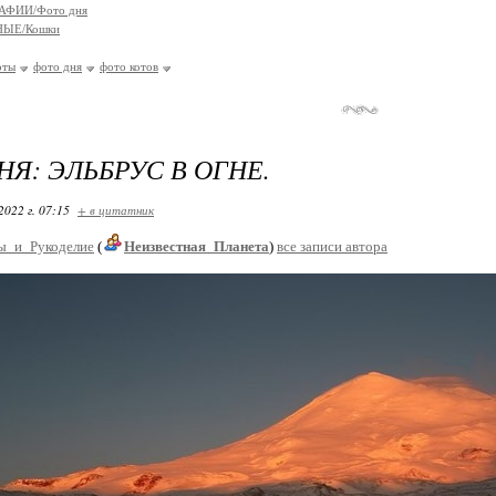
АФИИ/Фото дня
ЫЕ/Кошки
оты
фото дня
фото котов
НЯ: ЭЛЬБРУС В ОГНЕ.
2022 г. 07:15
+ в цитатник
ы_и_Рукоделие
(
Неизвестная_Планета
)
все записи автора