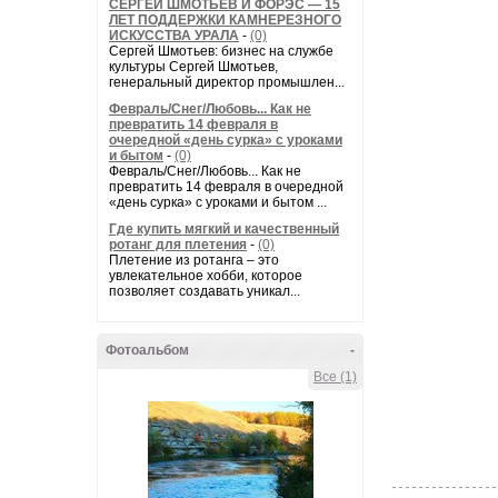
СЕРГЕЙ ШМОТЬЕВ И ФОРЭС — 15
ЛЕТ ПОДДЕРЖКИ КАМНЕРЕЗНОГО
ИСКУССТВА УРАЛА
-
(0)
Сергей Шмотьев: бизнес на службе
культуры Сергей Шмотьев,
генеральный директор промышлен...
Февраль/Снег/Любовь... Как не
превратить 14 февраля в
очередной «день сурка» с уроками
и бытом
-
(0)
Февраль/Снег/Любовь... Как не
превратить 14 февраля в очередной
«день сурка» с уроками и бытом ...
Где купить мягкий и качественный
ротанг для плетения
-
(0)
Плетение из ротанга – это
увлекательное хобби, которое
позволяет создавать уникал...
Фотоальбом
-
Все (1)