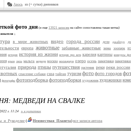
Авось
из (+ сутки) дневников
еткой фото дня
(и еще
13921 записям
на сайте сопоставлена такая метка)
зователя ↓
тура
видео
города россии
в мире животных
д
дели
джайпур
животные
тельности
забавные животные
европа
зима
и
зоопарк
история из жизни
ания
карелия
картины
история
история про кота
конкурсы фо
озеро
ания
мальта
осень
москва
памятники
памятники
крым
лисы
медведи
москвариум
природа
птицы
путешествия
ртугалия
реки
реки россии
растения
фото
фо
ивотных
туризм
фото городов
сша
спасение собаки
тайган
и
фотоподборка
фотоподборки
юм
художники
художник
фотографы
НЯ: МЕДВЕДИ НА СВАЛКЕ
2022 г. 11:24
+ в цитатник
ы_и_Рукоделие
(
Неизвестная_Планета
)
все записи автора