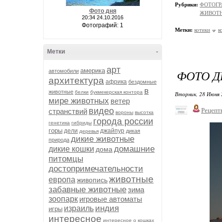
Рубрики:
ФОТОГР
Фото дня
ЖИВОТН
20:34 24.10.2016
Фотографий: 1
Метки:
котики
к
Метки
-
арт
америка
ФОТО Д
автомобили
архитектура
африка
бездомные
в
животные
белки
букмекерская контора
Вторник, 28 Июня 
мире животных
ветер
видео
Рецепт
странствий
вороны
высотка
города россии
генетика
гибриды
горы
дели
джайпур
дикая
деревья
дикие животные
природа
домашние
дикие кошки
дома
питомцы
достопримечательности
животные
европа
живопись
забавные животные
зима
зоопарк
игровые автоматы
индия
израиль
игры
интересное
интересное о кошках