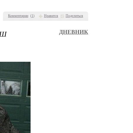
Комментарии
(
1
)
Нравится
Поделиться
ЫШ
ДНЕВНИК