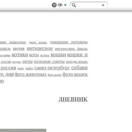
икие животные
домашние питомцы
дикие кошки
интересное
индия
зраиль
интересные факты
котики
кошки
кошки и
коты
котята
тографии
питер
полезные советы
 россии
породы кошек
пермь
собаки
россия
санкт-петербург
рыбы
рыба
то дня
фото кошек
фото животных
фото котов
ор
ДНЕВНИК