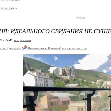
фото собак
НЯ: ИДЕАЛЬНОГО СВИДАНИЯ НЕ СУЩ
22 г. 14:46
+ в цитатник
ы_и_Рукоделие
(
Неизвестная_Планета
)
все записи автора