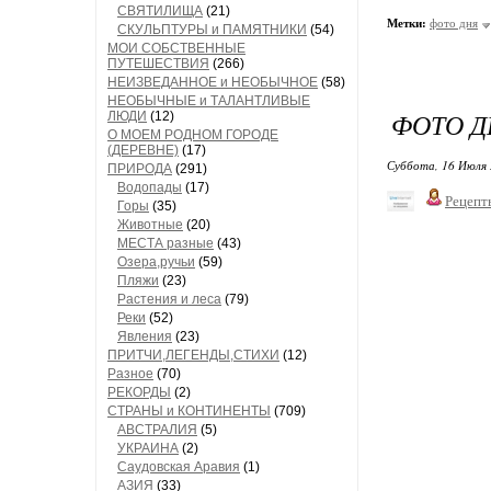
СВЯТИЛИЩА
(21)
Метки:
фото дня
СКУЛЬПТУРЫ и ПАМЯТНИКИ
(54)
МОИ СОБСТВЕННЫЕ
ПУТЕШЕСТВИЯ
(266)
НЕИЗВЕДАННОЕ и НЕОБЫЧНОЕ
(58)
НЕОБЫЧНЫЕ и ТАЛАНТЛИВЫЕ
ФОТО Д
ЛЮДИ
(12)
О МОЕМ РОДНОМ ГОРОДЕ
(ДЕРЕВНЕ)
(17)
Суббота, 16 Июля 
ПРИРОДА
(291)
Водопады
(17)
Рецепт
Горы
(35)
Животные
(20)
МЕСТА разные
(43)
Озера,ручьи
(59)
Пляжи
(23)
Растения и леса
(79)
Реки
(52)
Явления
(23)
ПРИТЧИ,ЛЕГЕНДЫ,СТИХИ
(12)
Разное
(70)
РЕКОРДЫ
(2)
СТРАНЫ и КОНТИНЕНТЫ
(709)
АВСТРАЛИЯ
(5)
УКРАИНА
(2)
Саудовская Аравия
(1)
АЗИЯ
(33)