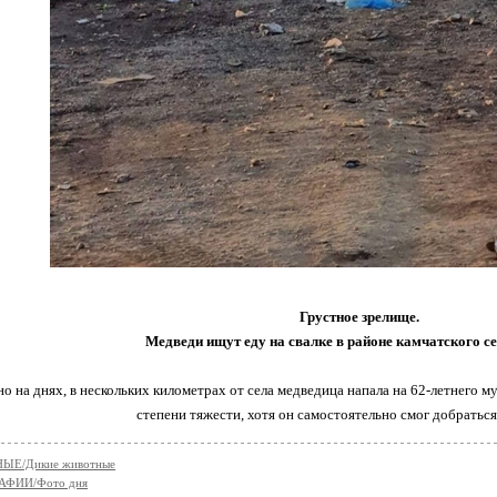
Грустное зрелище.
Медведи ищут еду на свалке в районе камчатского 
но на днях, в нескольких километрах от села медведица напала на 62-летнего 
степени тяжести, хотя он самостоятельно смог добратьс
ЫЕ/Дикие животные
АФИИ/Фото дня