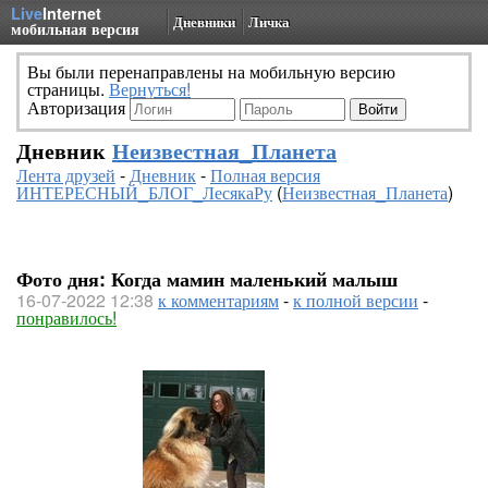
Live
Internet
Дневники
Личка
мобильная версия
Вы были перенаправлены на мобильную версию
страницы.
Вернуться!
Авторизация
Дневник
Неизвестная_Планета
Лента друзей
-
Дневник
-
Полная версия
ИНТЕРЕСНЫЙ_БЛОГ_ЛесякаРу
(
Неизвестная_Планета
)
Фото дня: Когда мамин маленький малыш
16-07-2022 12:38
к комментариям
-
к полной версии
-
понравилось!