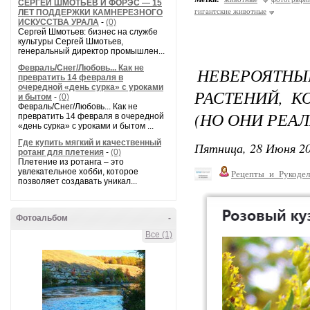
СЕРГЕЙ ШМОТЬЕВ И ФОРЭС — 15
гигантские животные
ЛЕТ ПОДДЕРЖКИ КАМНЕРЕЗНОГО
ИСКУССТВА УРАЛА
-
(0)
Сергей Шмотьев: бизнес на службе
культуры Сергей Шмотьев,
генеральный директор промышлен...
Февраль/Снег/Любовь... Как не
НЕВЕРОЯТН
превратить 14 февраля в
очередной «день сурка» с уроками
РАСТЕНИЙ, 
и бытом
-
(0)
Февраль/Снег/Любовь... Как не
(НО ОНИ РЕА
превратить 14 февраля в очередной
«день сурка» с уроками и бытом ...
Где купить мягкий и качественный
Пятница, 28 Июня 20
ротанг для плетения
-
(0)
Плетение из ротанга – это
увлекательное хобби, которое
Рецепты_и_Рукодел
позволяет создавать уникал...
Фотоальбом
-
Все (1)