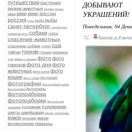
путешествия
ДОБЫВАЮТ 
растения
редкие животные
редкие птицы
УКРАШЕНИЙ!
реки
реки россии
река
россия
рыбы
рыба
руны
Понедельник, 04 Дека
санкт-петербург
скульптуры
собаки
собор
смешные коты
Рецепты_и_Рукодел
спасение животных
сша
спасение собаки
стихи
туризм
тайган
украина
турция
фото
фото
утки
факты о кошках
фото дня
фото
городов
животных
фото
фото котов
кошек
фотограф
фото собак
фотографии
фотографии собак
фотографы
фотография
фотоподборка
фотоподборки
фотосессия
художники
художник
хищники
цветы
швейцария
щенки
эзотерика
юмор
яркое
япония
великолепие природы