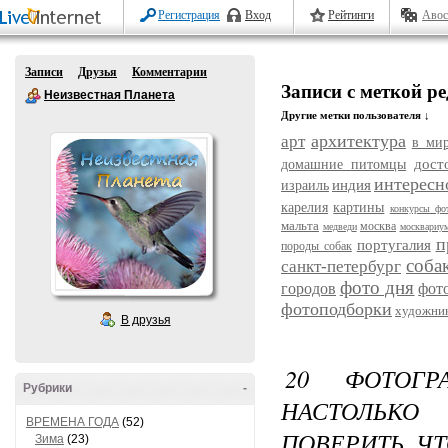
Регистрация
Вход
Рейтинги
Авос
Записи
Друзья
Комментарии
Записи с меткой р
Неизвестная Планета
Другие метки пользователя ↓
архитектура
арт
в ми
дост
домашние питомцы
интересн
индия
израиль
карелия
картины
конкурсы фо
мальта
москва
медведи
москвариу
п
португалия
породы собак
соба
санкт-петербург
фото дня
городов
фот
фотоподборки
художни
В друзья
20 ФОТОГР
Рубрики
-
НАСТОЛЬКО
ВРЕМЕНА ГОДА
(52)
ПОВЕРИТЬ, Ч
Зима
(23)