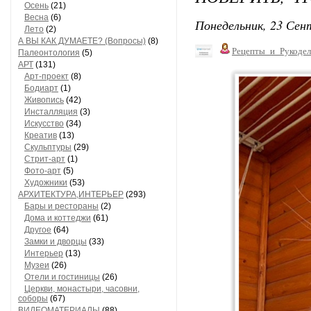
Осень
(21)
Весна
(6)
Понедельник, 23 Сент
Лето
(2)
А ВЫ КАК ДУМАЕТЕ? (Вопросы)
(8)
Рецепты_и_Рукодел
Палеонтология
(5)
АРТ
(131)
Арт-проект
(8)
Бодиарт
(1)
Живопись
(42)
Инсталляция
(3)
Искусство
(34)
Креатив
(13)
Скульптуры
(29)
Стрит-арт
(1)
Фото-арт
(5)
Художники
(53)
АРХИТЕКТУРА,ИНТЕРЬЕР
(293)
Бары и рестораны
(2)
Дома и коттеджи
(61)
Другое
(64)
Замки и дворцы
(33)
Интерьер
(13)
Музеи
(26)
Отели и гостиницы
(26)
Церкви, монастыри, часовни,
соборы
(67)
ВИДЕОМАТЕРИАЛЫ
(88)