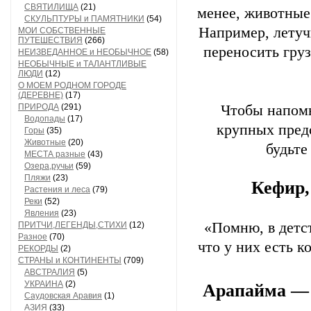
СВЯТИЛИЩА
(21)
менее, животные
СКУЛЬПТУРЫ и ПАМЯТНИКИ
(54)
Например, летуч
МОИ СОБСТВЕННЫЕ
ПУТЕШЕСТВИЯ
(266)
переносить груз
НЕИЗВЕДАННОЕ и НЕОБЫЧНОЕ
(58)
НЕОБЫЧНЫЕ и ТАЛАНТЛИВЫЕ
ЛЮДИ
(12)
О МОЕМ РОДНОМ ГОРОДЕ
(ДЕРЕВНЕ)
(17)
ПРИРОДА
(291)
Чтобы напомн
Водопады
(17)
крупных пред
Горы
(35)
Животные
(20)
будьте
МЕСТА разные
(43)
Озера,ручьи
(59)
Пляжи
(23)
Кефир,
Растения и леса
(79)
Реки
(52)
Явления
(23)
«Помню, в детст
ПРИТЧИ,ЛЕГЕНДЫ,СТИХИ
(12)
Разное
(70)
что у них есть 
РЕКОРДЫ
(2)
СТРАНЫ и КОНТИНЕНТЫ
(709)
АВСТРАЛИЯ
(5)
УКРАИНА
(2)
Арапайма — 
Саудовская Аравия
(1)
АЗИЯ
(33)