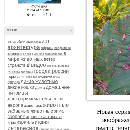
Фото дня
20:34 24.10.2016
Фотографий: 1
Метки
-
арт
америка
автомобили
архитектура
африка
бездомные
в
животные
белки
букмекерская контора
мире животных
ветер
видео
странствий
вороны
высотка
города россии
генетика
гибриды
горы
дели
джайпур
дикая
деревья
дикие животные
природа
домашние
дикие кошки
дома
питомцы
достопримечательности
животные
европа
живопись
забавные животные
Новая сери
зима
зоопарк
игровые автоматы
воображен
индия
израиль
игры
реалистично
интересное
интересное о кошках