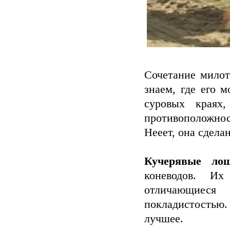
Сочетание мило
знаем, где его 
суровых краях
противоположно
Нееет, она сдела
Кучерявые л
коневодов. И
отличающиеся
покладистостью.
лучшее.