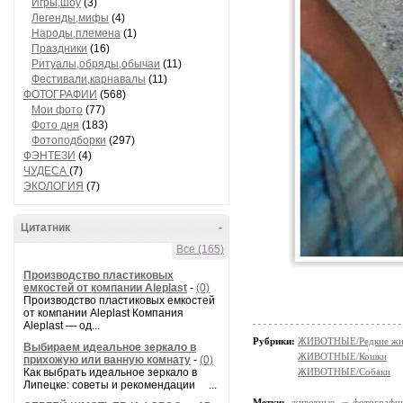
Игры,шоу
(3)
Легенды,мифы
(4)
Народы,племена
(1)
Праздники
(16)
Ритуалы,обряды,обычаи
(11)
Фестивали,карнавалы
(11)
ФОТОГРАФИИ
(568)
Мои фото
(77)
Фото дня
(183)
Фотоподборки
(297)
ФЭНТЕЗИ
(4)
ЧУДЕСА
(7)
ЭКОЛОГИЯ
(7)
Цитатник
-
Все (165)
Производство пластиковых
емкостей от компании Aleplast
-
(0)
Производство пластиковых емкостей
от компании Aleplast Компания
Aleplast — од...
Рубрики:
ЖИВОТНЫЕ/Редкие жи
Выбираем идеальное зеркало в
ЖИВОТНЫЕ/Кошки
прихожую или ванную комнату
-
(0)
Как выбрать идеальное зеркало в
ЖИВОТНЫЕ/Собаки
Липецке: советы и рекомендации ...
Метки:
животные
фотографи