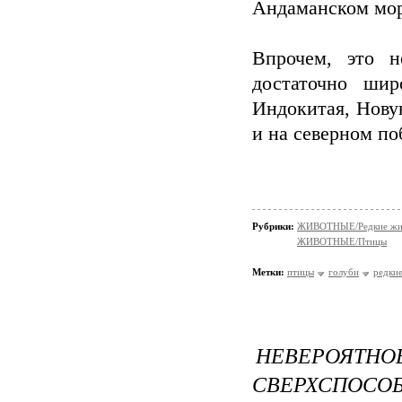
Андаманском море
Впрочем, это н
достаточно шир
Индокитая, Новую
и на северном по
Рубрики:
ЖИВОТНЫЕ/Редкие жи
ЖИВОТНЫЕ/Птицы
Метки:
птицы
голуби
редки
НЕВЕРО
СВЕРХСПОСО