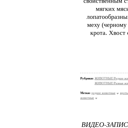
свойственным ст
мягких мяс
лопатообразны
меху (черному
крота. Хвост
Рубрики:
ЖИВОТНЫЕ/Редкие жи
ЖИВОТНЫЕ/Разные жи
Метки:
редкие животные
крот
животные
ВИДЕО-ЗАПИС