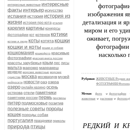
интересные
фотографии
интересные животные
факты
интерьер
искусство
изображения я
история из
испания
история
детализация и я
жизни
история про кота
италия
картины
карелия
конкурсы
миром и его уд
котики
котенок
фотографии
кот
оживает, погру
кошки
коты
котята
котики и люди
фотографии 
кошки и коты
кошки и собаки
кошкомания
красивые
насколько 
кошкофото
фотографии
красная книга россии
крым
красоты зарубежья
лес
лисы
мальта
марокко
марракеш
медведи
морские животные
морские
москва
музей
москвариум
существа
Рубрики:
ЖИВОТНЫЕ/Редкие жи
новости
оаэ
озера
нейросети
ФОТОГРАФИИ/Фотопо
озеро
осень
онлайн казино
памятники
острова
отели
Метки:
фото
фотографии
пермь
памятники россии
пингвины
животные
растения
фотопод
питер
подмосковье
позитив
породы
полезные советы
кошек
породы собак
португалия
праздники
приколы
РЕДКИЙ И К
природа
птицы