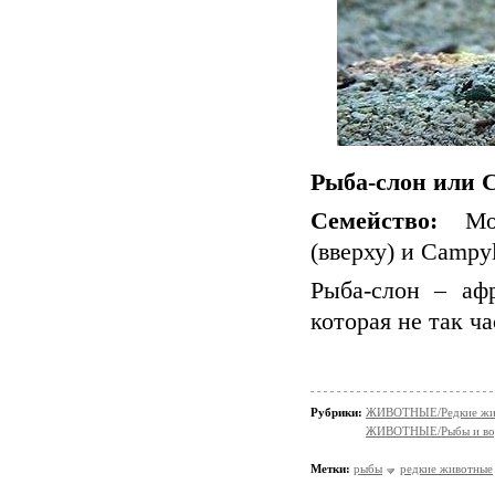
Рыба-слон или С
Семейство:
Морм
(вверху) и Campy
Рыба-слон – аф
которая не так ч
Рубрики:
ЖИВОТНЫЕ/Редкие жи
ЖИВОТНЫЕ/Рыбы и вод
Метки:
рыбы
редкие животные