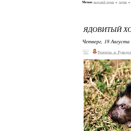
Метки:
морской червь
черви
ЯДОВИТЫЙ Х
Четверг, 18 Августа 
Рецепты_и_Рукодел