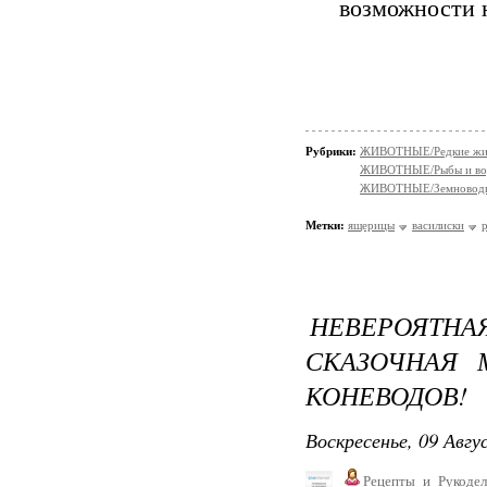
возможности н
Рубрики:
ЖИВОТНЫЕ/Редкие жи
ЖИВОТНЫЕ/Рыбы и вод
ЖИВОТНЫЕ/Земновод
Метки:
ящерицы
василиски
НЕВЕРОЯТН
СКАЗОЧНАЯ 
КОНЕВОДОВ!
Воскресенье, 09 Авгу
Рецепты_и_Рукодел