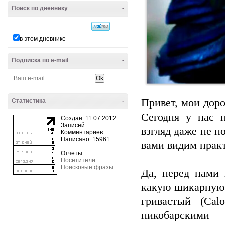
Поиск по дневнику
-
в этом дневнике
Подписка по e-mail
-
Привет, мои дор
Статистика
-
Сегодня у нас 
Создан: 11.07.2012
Записей:
взгляд даже не п
Комментариев:
Написано: 15961
вами видим прак
Отчеты:
Посетители
Поисковые фразы
Да, перед нами 
какую шикарную 
гривастый (Cal
никобарскими