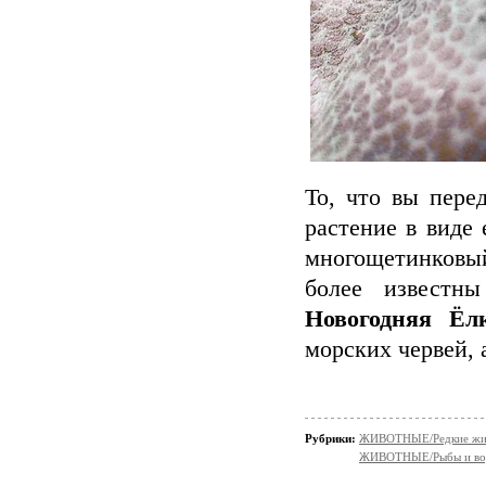
То, что вы пере
растение в виде
многощетинков
более извест
Новогодняя Ёл
морских червей, 
Рубрики:
ЖИВОТНЫЕ/Редкие жи
ЖИВОТНЫЕ/Рыбы и вод