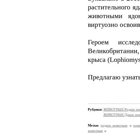
растительного я
животными ядов
виртуозно освоив
Героем исслед
Великобритании
крыса (Lophiomys
Предлагаю узнать
Рубрики:
ЖИВОТНЫЕ/Редкие жи
ЖИВОТНЫЕ/Дикие жив
Метки:
редкие животные
хом
животные