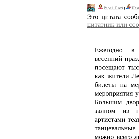
Pepel_Rozi
(
Неи
Это цитата соо
цитатник или со
Ежегодно в 
весенний праз
посещают тыс
как жители Ле
билеты на ме
мероприятия у
Большим двор
залпом из п
артистами теа
танцевальные
можно всего л