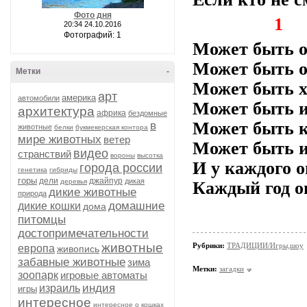
Фото дня
1
20:34 24.10.2016
Фотографий: 1
Может быть о
Может быть 
Метки
-
Может быть х
арт
америка
автомобили
Может быть и
архитектура
африка
бездомные
Может быть 
в
животные
белки
букмекерская контора
мире животных
ветер
Может быть и
видео
странствий
вороны
высотка
И у каждого о
города россии
генетика
гибриды
горы
дели
джайпур
дикая
деревья
Каждый год о
дикие животные
природа
домашние
дикие кошки
дома
питомцы
достопримечательности
животные
Рубрики:
ТРАДИЦИИ/Игры,шоу
европа
живопись
забавные животные
зима
Метки:
загадки
зоопарк
игровые автоматы
индия
израиль
игры
интересное
интересное о кошках