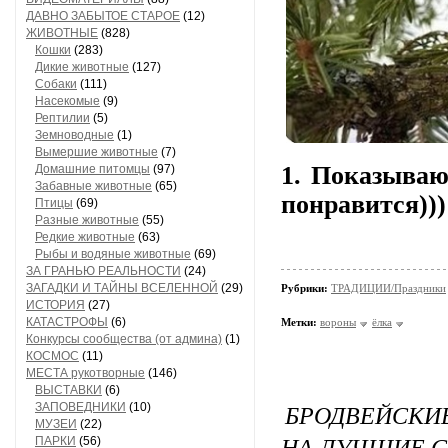
ДАВНО ЗАБЫТОЕ СТАРОЕ
(12)
ЖИВОТНЫЕ
(828)
Кошки
(283)
Дикие животные
(127)
Собаки
(111)
Насекомые
(9)
Рептилии
(5)
Земноводные
(1)
Вымершие животные
(7)
1. Показываю
Домашние питомцы
(97)
Забавные животные
(65)
понравится)))
Птицы
(69)
Разные животные
(55)
Редкие животные
(63)
Рыбы и водяные животные
(69)
ЗА ГРАНЬЮ РЕАЛЬНОСТИ
(24)
ЗАГАДКИ И ТАЙНЫ ВСЕЛЕННОЙ
(29)
Рубрики:
ТРАДИЦИИ/Праздники
ИСТОРИЯ
(27)
КАТАСТРОФЫ
(6)
Метки:
вороны
ёлка
Конкурсы сообщества (от админа)
(1)
КОСМОС
(11)
МЕСТА рукотворные
(146)
ВЫСТАВКИ
(6)
БРОДВЕЙСКИ
ЗАПОВЕДНИКИ
(10)
МУЗЕИ
(22)
НА ЛУЧШИЕ 
ПАРКИ
(56)