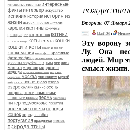
интересные
интересные животные
РОЖДЕСТВЕН
факты
интерьер
искусство
история из
испания
история
Вторник, 07 Января 2
жизни
история про кота
италия
картины
карелия
конкурсы
котики
klari126
(
Неизв
котенок
фотографии
кот
кошки
коты
котята
Эту ворону з
котики и люди
кошки и коты
кошки и собаки
Лу
.
Она не
кошкомания
красивые
кошкофото
фотографии
людей.
Мир э
красная книга россии
крым
красоты зарубежья
лес
лисы
смысл жизни.
мальта
марокко
марракеш
медведи
морские животные
морские
москва
музей
москвариум
существа
новости
оаэ
озера
нейросети
озеро
осень
онлайн казино
памятники
острова
отели
пермь
памятники россии
пингвины
питер
подмосковье
позитив
породы
полезные советы
кошек
породы собак
португалия
праздники
приколы
природа
птицы