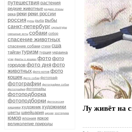
путешествия
растения
редкие животные
редкие птицы
реки
реки россии
река
россия
рыбы
рыба
руны
санкт-петербург
скульптуры
собаки
собор
смешные коты
спасение животных
сша
спасение собаки
стихи
туризм
тайган
украина
турция
фото
фото
утки
факты о кошках
фото дня
фото
городов
животных
фото
фото котов
кошек
фотограф
фото собак
фотографии
фотографии собак
фотографы
фотография
фотоподборка
фотоподборки
фотосессия
художники
Лу живёт на 
художник
хищники
цветы
швейцария
щенки
эзотерика
юмор
яркое
япония
великолепие природы