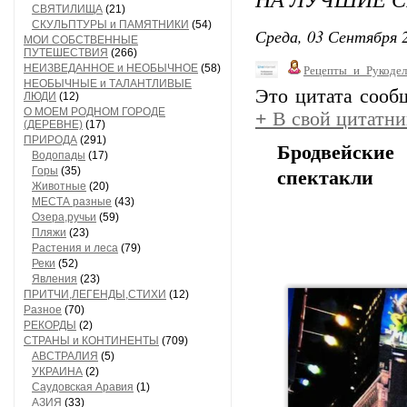
СВЯТИЛИЩА
(21)
СКУЛЬПТУРЫ и ПАМЯТНИКИ
(54)
Среда, 03 Сентября 2
МОИ СОБСТВЕННЫЕ
ПУТЕШЕСТВИЯ
(266)
НЕИЗВЕДАННОЕ и НЕОБЫЧНОЕ
(58)
Рецепты_и_Рукодел
НЕОБЫЧНЫЕ и ТАЛАНТЛИВЫЕ
Это цитата соо
ЛЮДИ
(12)
О МОЕМ РОДНОМ ГОРОДЕ
+
В свой цитатни
(ДЕРЕВНЕ)
(17)
ПРИРОДА
(291)
Бродвейски
Водопады
(17)
Горы
(35)
спектакли
Животные
(20)
МЕСТА разные
(43)
Озера,ручьи
(59)
Пляжи
(23)
Растения и леса
(79)
Реки
(52)
Явления
(23)
ПРИТЧИ,ЛЕГЕНДЫ,СТИХИ
(12)
Разное
(70)
РЕКОРДЫ
(2)
СТРАНЫ и КОНТИНЕНТЫ
(709)
АВСТРАЛИЯ
(5)
УКРАИНА
(2)
Саудовская Аравия
(1)
АЗИЯ
(33)