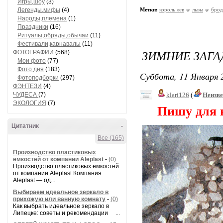
Игры,шоу
(3)
Легенды,мифы
(4)
Метки:
король лев
львы
брод
Народы,племена
(1)
Праздники
(16)
Ритуалы,обряды,обычаи
(11)
Фестивали,карнавалы
(11)
ЗИМНИЕ ЗАГА
ФОТОГРАФИИ
(568)
Мои фото
(77)
Фото дня
(183)
Суббота, 11 Января 2
Фотоподборки
(297)
ФЭНТЕЗИ
(4)
ЧУДЕСА
(7)
klari126
(
Неизв
ЭКОЛОГИЯ
(7)
Пишу для вас
Цитатник
-
Все (165)
Производство пластиковых
емкостей от компании Aleplast
-
(0)
Производство пластиковых емкостей
от компании Aleplast Компания
Aleplast — од...
Выбираем идеальное зеркало в
прихожую или ванную комнату
-
(0)
Как выбрать идеальное зеркало в
Липецке: советы и рекомендации ...