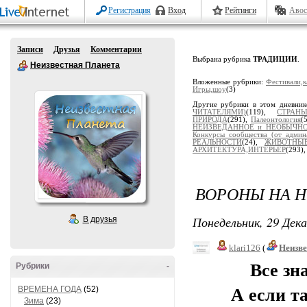
Регистрация
Вход
Рейтинги
Авос
Записи
Друзья
Комментарии
Выбрана рубрика
ТРАДИЦИИ
.
Неизвестная Планета
Вложенные рубрики:
Фестивали,к
Игры,шоу
(3)
Другие рубрики в этом дневни
ЧИТАТЕЛЯМИ)
(119),
СТРАН
ПРИРОДА
(291),
Палеонтология
(
НЕИЗВЕДАННОЕ и НЕОБЫЧН
Конкурсы сообщества (от админ
РЕАЛЬНОСТИ
(24),
ЖИВОТНЫ
АРХИТЕКТУРА,ИНТЕРЬЕР
(293)
ВОРОНЫ НА 
Понедельник, 29 Дека
В друзья
klari126
(
Неизв
Все зн
Рубрики
-
ВРЕМЕНА ГОДА
(52)
А если так,
Зима
(23)