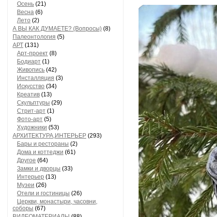
Осень
(21)
Весна
(6)
Лето
(2)
А ВЫ КАК ДУМАЕТЕ? (Вопросы)
(8)
Палеонтология
(5)
АРТ
(131)
Арт-проект
(8)
Бодиарт
(1)
Живопись
(42)
Инсталляция
(3)
Искусство
(34)
Креатив
(13)
Скульптуры
(29)
Стрит-арт
(1)
Фото-арт
(5)
Художники
(53)
АРХИТЕКТУРА,ИНТЕРЬЕР
(293)
Бары и рестораны
(2)
Дома и коттеджи
(61)
Другое
(64)
Замки и дворцы
(33)
Интерьер
(13)
Музеи
(26)
Отели и гостиницы
(26)
Церкви, монастыри, часовни,
соборы
(67)
ВИДЕОМАТЕРИАЛЫ
(88)