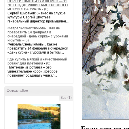
СЕРГЕЙ ШМОТЬЕВ И ФОРЭС — 15
ЛЕТ ПОДДЕРЖКИ КАМНЕРЕЗНОГО
ИСКУССТВА УРАЛА
-
(0)
Сергей Шмотьев: бизнес на службе
культуры Сергей Шмотьев,
генеральный директор промышлен...
Февраль/Снег/Любовь... Как не
превратить 14 февраля в
очередной «день сурка» с уроками
и бытом
-
(0)
Февраль/Снег/Любовь... Как не
превратить 14 февраля в очередной
«день сурка» с уроками и бытом ...
Где купить мягкий и качественный
ротанг для плетения
-
(0)
Плетение из ротанга – это
увлекательное хобби, которое
позволяет создавать уникал...
Фотоальбом
-
Все (1)
Если кто не с