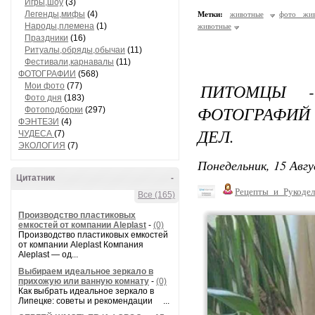
Игры,шоу
(3)
Легенды,мифы
(4)
Метки:
животные
фото жи
Народы,племена
(1)
животные
Праздники
(16)
Ритуалы,обряды,обычаи
(11)
Фестивали,карнавалы
(11)
ФОТОГРАФИИ
(568)
ПИТОМЦЫ -
Мои фото
(77)
Фото дня
(183)
ФОТОГРАФИ
Фотоподборки
(297)
ФЭНТЕЗИ
(4)
ДЕЛ.
ЧУДЕСА
(7)
ЭКОЛОГИЯ
(7)
Понедельник, 15 Авгу
Цитатник
-
Рецепты_и_Рукодел
Все (165)
Производство пластиковых
емкостей от компании Aleplast
-
(0)
Производство пластиковых емкостей
от компании Aleplast Компания
Aleplast — од...
Выбираем идеальное зеркало в
прихожую или ванную комнату
-
(0)
Как выбрать идеальное зеркало в
Липецке: советы и рекомендации ...