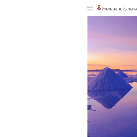
Рецепты_и_Рукодел