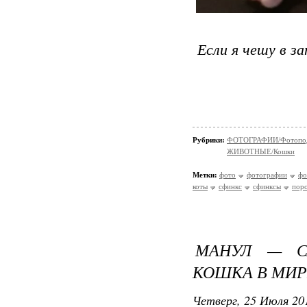
Если я чешу в за
Рубрики:
ФОТОГРАФИИ/Фотопо
ЖИВОТНЫЕ/Кошки
Метки:
фото
фотографии
фо
коты
сфинкс
сфинксы
пор
МАНУЛ — С
КОШКА В МИР
Четверг, 25 Июля 201