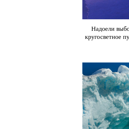
Надоели выбо
кругосветное п