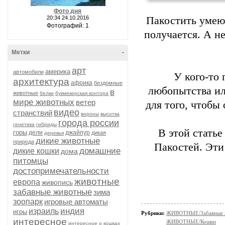
Фото дня
20:34 24.10.2016
Пакостить умею
Фотографий: 1
получается. А н
Метки
-
арт
америка
автомобили
У кого-то 
архитектура
африка
бездомные
любопытства ил
в
животные
белки
букмекерская контора
мире животных
ветер
для того, чтобы 
видео
странствий
вороны
высотка
города россии
генетика
гибриды
В этой стать
горы
дели
джайпур
дикая
деревья
дикие животные
природа
Пакостей. Эти
домашние
дикие кошки
дома
питомцы
достопримечательности
животные
европа
живопись
забавные животные
зима
зоопарк
игровые автоматы
индия
израиль
игры
Рубрики:
ЖИВОТНЫЕ/Забавные 
интересное
ЖИВОТНЫЕ/Кошки
интересное о кошках