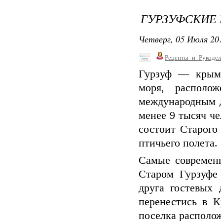
ГУРЗУФСКИЕ 
Четверг, 05 Июля 201
Рецепты_и_Рукодел
Гурзуф — крымс
моря, распол
международным д
менее 9 тысяч че
состоит Старого
птичьего полета.
Самые современн
Старом Гурзуфе
друга гостевых 
перенестись в К
поселка располо