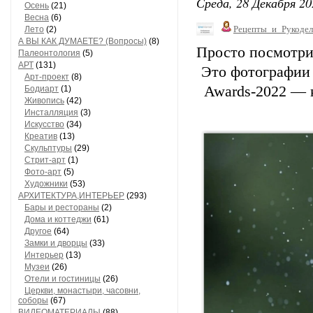
Среда, 28 Декабря 20
Осень
(21)
Весна
(6)
Рецепты_и_Рукодел
Лето
(2)
А ВЫ КАК ДУМАЕТЕ? (Вопросы)
(8)
Просто посмотри
Палеонтология
(5)
АРТ
(131)
Это фотографии 
Арт-проект
(8)
Awards-2022 — 
Бодиарт
(1)
Живопись
(42)
Инсталляция
(3)
Искусство
(34)
Креатив
(13)
Скульптуры
(29)
Стрит-арт
(1)
Фото-арт
(5)
Художники
(53)
АРХИТЕКТУРА,ИНТЕРЬЕР
(293)
Бары и рестораны
(2)
Дома и коттеджи
(61)
Другое
(64)
Замки и дворцы
(33)
Интерьер
(13)
Музеи
(26)
Отели и гостиницы
(26)
Церкви, монастыри, часовни,
соборы
(67)
ВИДЕОМАТЕРИАЛЫ
(88)