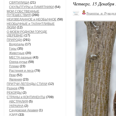
Четверг, 15 Декабря 
СВЯТИЛИЩА
(21)
СКУЛЬПТУРЫ и ПАМЯТНИКИ
(54)
МОИ СОБСТВЕННЫЕ
Рецепты_и_Рукодел
ПУТЕШЕСТВИЯ
(266)
НЕИЗВЕДАННОЕ и НЕОБЫЧНОЕ
(58)
НЕОБЫЧНЫЕ и ТАЛАНТЛИВЫЕ
ЛЮДИ
(12)
О МОЕМ РОДНОМ ГОРОДЕ
(ДЕРЕВНЕ)
(17)
ПРИРОДА
(291)
Водопады
(17)
Горы
(35)
Животные
(20)
МЕСТА разные
(43)
Озера,ручьи
(59)
Пляжи
(23)
Растения и леса
(79)
Реки
(52)
Явления
(23)
ПРИТЧИ,ЛЕГЕНДЫ,СТИХИ
(12)
Разное
(70)
РЕКОРДЫ
(2)
СТРАНЫ и КОНТИНЕНТЫ
(709)
АВСТРАЛИЯ
(5)
УКРАИНА
(2)
Саудовская Аравия
(1)
АЗИЯ
(33)