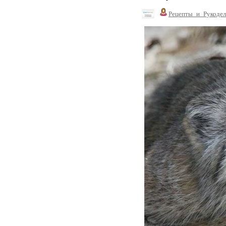
Рецепты_и_Рукодел