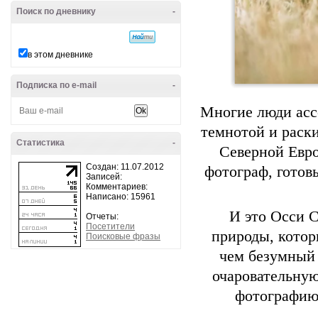
Поиск по дневнику
-
в этом дневнике
Подписка по e-mail
-
Многие люди асс
темнотой и раск
Статистика
-
Северной Евро
Создан: 11.07.2012
фотограф, готов
Записей:
Комментариев:
Написано: 15961
И это Осси 
Отчеты:
Посетители
природы, котор
Поисковые фразы
чем безумный 
очаровательную
фотографию