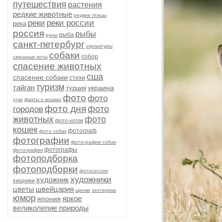
путешествия
растения
редкие животные
редкие птицы
реки
реки россии
река
россия
рыбы
рыба
руны
санкт-петербург
скульптуры
собаки
собор
смешные коты
спасение животных
сша
спасение собаки
стихи
туризм
тайган
украина
турция
фото
фото
утки
факты о кошках
фото дня
фото
городов
животных
фото
фото котов
кошек
фотограф
фото собак
фотографии
фотографии собак
фотографы
фотография
фотоподборка
фотоподборки
фотосессия
художники
художник
хищники
цветы
швейцария
щенки
эзотерика
юмор
яркое
япония
великолепие природы