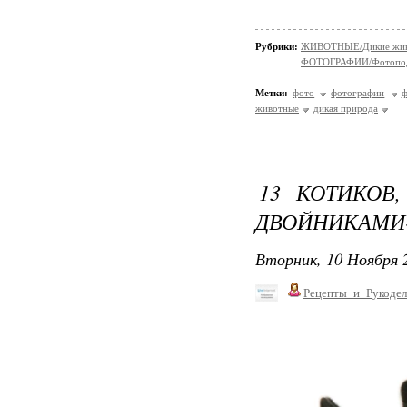
Рубрики:
ЖИВОТНЫЕ/Дикие жив
ФОТОГРАФИИ/Фотопо
Метки:
фото
фотографии
ф
животные
дикая природа
13 КОТИКОВ
ДВОЙНИКАМИ
Вторник, 10 Ноября 2
Рецепты_и_Рукодел