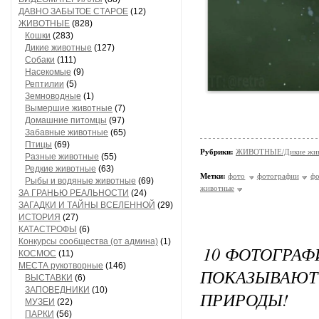
ДАВНО ЗАБЫТОЕ СТАРОЕ
(12)
ЖИВОТНЫЕ
(828)
Кошки
(283)
Дикие животные
(127)
Собаки
(111)
Насекомые
(9)
Рептилии
(5)
Земноводные
(1)
Вымершие животные
(7)
Домашние питомцы
(97)
Забавные животные
(65)
Птицы
(69)
Рубрики:
ЖИВОТНЫЕ/Дикие жив
Разные животные
(55)
Редкие животные
(63)
Метки:
фото
фотографии
фо
Рыбы и водяные животные
(69)
животные
ЗА ГРАНЬЮ РЕАЛЬНОСТИ
(24)
ЗАГАДКИ И ТАЙНЫ ВСЕЛЕННОЙ
(29)
ИСТОРИЯ
(27)
КАТАСТРОФЫ
(6)
Конкурсы сообщества (от админа)
(1)
10 ФОТОГРАФ
КОСМОС
(11)
МЕСТА рукотворные
(146)
ПОКАЗЫВАЮТ
ВЫСТАВКИ
(6)
ЗАПОВЕДНИКИ
(10)
ПРИРОДЫ!
МУЗЕИ
(22)
ПАРКИ
(56)