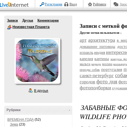
Регистрация
Вход
Рейтинги
Авос
Записи
Друзья
Комментарии
Записи с меткой 
Неизвестная Планета
Другие метки пользователя ↓
архитектура
арт
в ми
дост
домашние питомцы
интересн
индия
израиль
карелия
картины
конкурсы фо
мальта
москва
медведи
москвариу
п
португалия
породы собак
соба
санкт-петербург
фото дня
городов
фот
фотоподборки
художни
В друзья
ЗАБАВНЫЕ ФО
Рубрики
-
WILDLIFE PHO
ВРЕМЕНА ГОДА
(52)
Зима
(23)