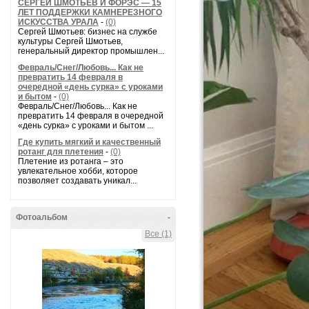
СЕРГЕЙ ШМОТЬЕВ И ФОРЭС — 15
ЛЕТ ПОДДЕРЖКИ КАМНЕРЕЗНОГО
ИСКУССТВА УРАЛА
-
(0)
Сергей Шмотьев: бизнес на службе
культуры Сергей Шмотьев,
генеральный директор промышлен...
Февраль/Снег/Любовь... Как не
превратить 14 февраля в
очередной «день сурка» с уроками
и бытом
-
(0)
Февраль/Снег/Любовь... Как не
превратить 14 февраля в очередной
«день сурка» с уроками и бытом ...
Где купить мягкий и качественный
ротанг для плетения
-
(0)
Плетение из ротанга – это
увлекательное хобби, которое
позволяет создавать уникал...
Фотоальбом
-
Все (1)