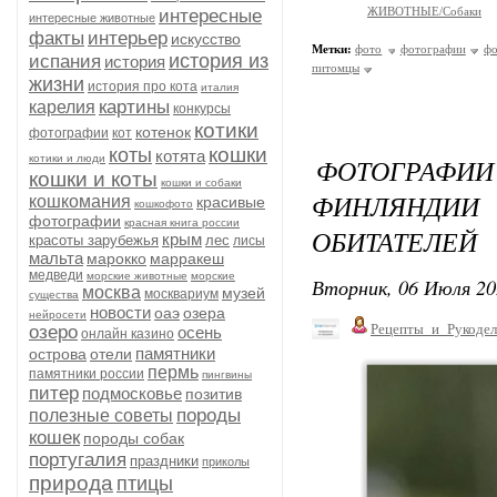
ЖИВОТНЫЕ/Собаки
интересные
интересные животные
факты
интерьер
искусство
Метки:
фото
фотографии
фо
история из
испания
история
питомцы
жизни
история про кота
италия
картины
карелия
конкурсы
котики
котенок
фотографии
кот
кошки
коты
котята
котики и люди
ФОТОГРА
кошки и коты
кошки и собаки
ФИНЛЯНДИ
кошкомания
красивые
кошкофото
фотографии
красная книга россии
ОБИТАТЕЛЕЙ
крым
красоты зарубежья
лес
лисы
мальта
марокко
марракеш
медведи
морские животные
морские
Вторник, 06 Июля 20
москва
музей
москвариум
существа
новости
оаэ
озера
нейросети
Рецепты_и_Рукодел
озеро
осень
онлайн казино
памятники
острова
отели
пермь
памятники россии
пингвины
питер
подмосковье
позитив
породы
полезные советы
кошек
породы собак
португалия
праздники
приколы
природа
птицы