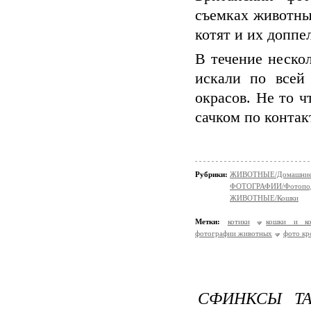
съемках животны
котят и их доппе
В течение неско
искали по всей
окрасов. Не то 
сачком по контак
Рубрики:
ЖИВОТНЫЕ/Домашние
ФОТОГРАФИИ/Фотопо
ЖИВОТНЫЕ/Кошки
Метки:
котики
кошки и к
фотографии животных
фото кр
СФИНКСЫ Т