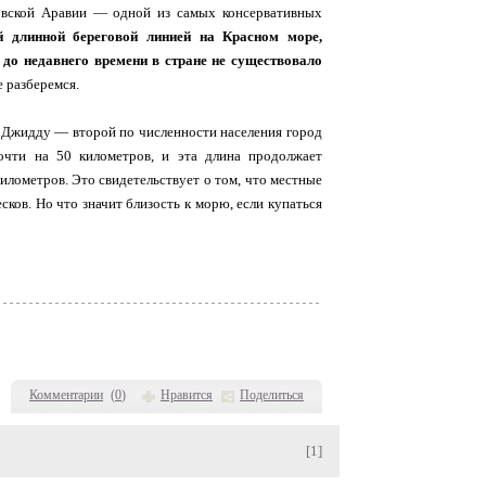
овской Аравии — одной из самых консервативных
 длинной береговой линией на Красном море,
до недавнего времени в стране не существовало
 разберемся.
 Джидду — второй по численности населения город
чти на 50 километров, и эта длина продолжает
илометров. Это свидетельствует о том, что местные
ков. Но что значит близость к морю, если купаться
Комментарии
(
0
)
Нравится
Поделиться
[1]