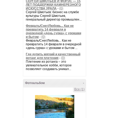
СЕРГЕЙ ШМОТЬЕВ И ФОРЭС — 15
ЛЕТ ПОДДЕРЖКИ КАМНЕРЕЗНОГО
ИСКУССТВА УРАЛА
-
(0)
Сергей Шмотьев: бизнес на службе
культуры Сергей Шмотьев,
генеральный директор промышлен...
Февраль/Снег/Любовь... Как не
превратить 14 февраля в
очередной «день сурка» с уроками
и бытом
-
(0)
Февраль/Снег/Любовь... Как не
превратить 14 февраля в очередной
«день сурка» с уроками и бытом ...
Где купить мягкий и качественный
ротанг для плетения
-
(0)
Плетение из ротанга – это
увлекательное хобби, которое
позволяет создавать уникал...
Фотоальбом
-
Все (1)