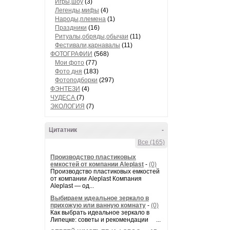
Игры,шоу
(3)
Легенды,мифы
(4)
Народы,племена
(1)
Праздники
(16)
Ритуалы,обряды,обычаи
(11)
Фестивали,карнавалы
(11)
ФОТОГРАФИИ
(568)
Мои фото
(77)
Фото дня
(183)
Фотоподборки
(297)
ФЭНТЕЗИ
(4)
ЧУДЕСА
(7)
ЭКОЛОГИЯ
(7)
Цитатник
-
Все (165)
Производство пластиковых
емкостей от компании Aleplast
-
(0)
Производство пластиковых емкостей
от компании Aleplast Компания
Aleplast — од...
Выбираем идеальное зеркало в
прихожую или ванную комнату
-
(0)
Как выбрать идеальное зеркало в
Липецке: советы и рекомендации ...