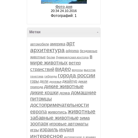
Фото дня
20:34 24.10.2016
Фотографий: 1
Метки
-
арт
америка
автомобили
архитектура
африка
бездомные
в
животные
белки
букмекерская контора
мире животных
ветер
видео
странствий
вороны
высотка
города россии
генетика
гибриды
горы
дели
джайпур
дикая
деревья
дикие животные
природа
домашние
дикие кошки
дома
питомцы
достопримечательности
животные
европа
живопись
забавные животные
зима
зоопарк
игровые автоматы
индия
израиль
игры
интересное
интересное о кошках