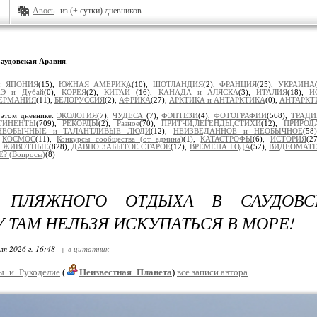
Авось
из (+ сутки) дневников
аудовская Аравия
.
и:
ЯПОНИЯ
(15),
ЮЖНАЯ АМЕРИКА
(10),
ШОТЛАНДИЯ
(2),
ФРАНЦИЯ
(25),
УКРАИНА
Э и Дубай
(0),
КОРЕЯ
(2),
КИТАЙ
(16),
КАНАДА и АЛЯСКА
(3),
ИТАЛИЯ
(18),
И
ЕРМАНИЯ
(11),
БЕЛОРУССИЯ
(2),
АФРИКА
(27),
АРКТИКА и АНТАРКТИКА
(0),
АНТАРКТ
 этом дневнике:
ЭКОЛОГИЯ
(7),
ЧУДЕСА
(7),
ФЭНТЕЗИ
(4),
ФОТОГРАФИИ
(568),
ТРАД
ТИНЕНТЫ
(709),
РЕКОРДЫ
(2),
Разное
(70),
ПРИТЧИ,ЛЕГЕНДЫ,СТИХИ
(12),
ПРИРОД
НЕОБЫЧНЫЕ и ТАЛАНТЛИВЫЕ ЛЮДИ
(12),
НЕИЗВЕДАННОЕ и НЕОБЫЧНОЕ
(58
,
КОСМОС
(11),
Конкурсы сообщества (от админа)
(1),
КАТАСТРОФЫ
(6),
ИСТОРИЯ
(2
,
ЖИВОТНЫЕ
(828),
ДАВНО ЗАБЫТОЕ СТАРОЕ
(12),
ВРЕМЕНА ГОДА
(52),
ВИДЕОМАТ
? (Вопросы)
(8)
 ПЛЯЖНОГО ОТДЫХА В САУДОВС
 ТАМ НЕЛЬЗЯ ИСКУПАТЬСЯ В МОРЕ!
ля 2026 г. 16:48
+ в цитатник
ы_и_Рукоделие
(
Неизвестная_Планета
)
все записи автора