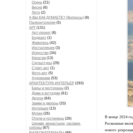
Осень
(21)
Весна
(6)
Лето
(2)
А ВЫ КАК ДУМАЕТЕ? (Вопросы)
(8)
Палеонтология
(5)
АРТ
(131)
Арт-проект
(8)
Бодиарт
(1)
Живопись
(42)
Инсталляция
(3)
Искусство
(34)
Креатив
(13)
Скульптуры
(29)
Стрит-арт
(1)
Фото-арт
(5)
Художники
(53)
АРХИТЕКТУРА,ИНТЕРЬЕР
(293)
Бары и рестораны
(2)
Дома и коттеджи
(61)
Другое
(64)
Замки и дворцы
(33)
Интерьер
(13)
Музеи
(26)
В конце 2024 го
Отели и гостиницы
(26)
Роскошные виллы
Церкви, монастыри, часовни,
соборы
(67)
нового рекреаци
ВИДЕОМАТЕРИАЛЫ
(88)