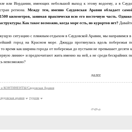
иле или Иордании, имеющих небольшой выход к этому водоему, а в Сауд
стран региона.
Между тем, именно Саудовская Аравия обладает самой
00 километров, занимая практически всю его восточную часть. Однако 
структуры. Как такое возможно, когда море есть, но курортов нет?
Давайте
екущую ситуацию с пляжным отдыхом в Саудовской Аравии, мы направимся в
ейший город на Красном море. Джидда протянулась вдоль побережья по
в то время как ширина города от побережья до пустыни не превышает десяти к
ервую линию» и предпочитают жить именно на ней, а не среди бескрайних пес
есь невозможно?
далее
и КОНТИНЕНТЫ/Саудовская Аравия
саудовская аравия
туризм