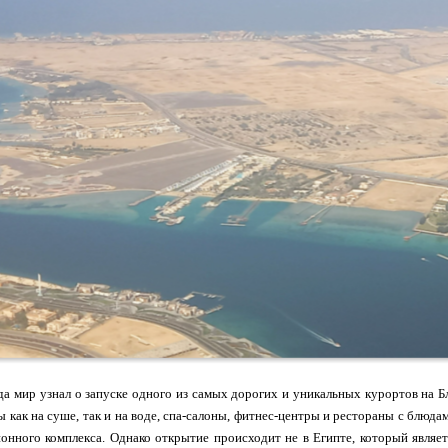
да мир узнал о запуске одного из самых дорогих и уникальных курортов на 
 как на суше, так и на воде, спа-салоны, фитнес-центры и рестораны с блюда
онного комплекса. Однако открытие происходит не в Египте, который являет