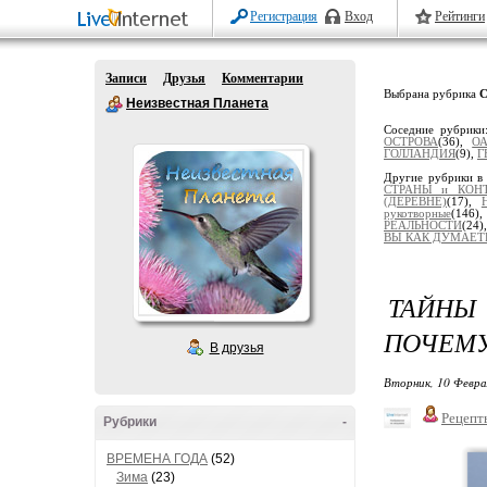
Регистрация
Вход
Рейтинги
Записи
Друзья
Комментарии
Выбрана рубрика
С
Неизвестная Планета
Соседние рубрик
ОСТРОВА
(36),
ОА
ГОЛЛАНДИЯ
(9),
Г
Другие рубрики в
СТРАНЫ и КОН
(ДЕРЕВНЕ)
(17),
рукотворные
(146)
РЕАЛЬНОСТИ
(24)
ВЫ КАК ДУМАЕТЕ
ТАЙНЫ
ПОЧЕМУ
В друзья
Вторник, 10 Февра
Рецепт
Рубрики
-
ВРЕМЕНА ГОДА
(52)
Зима
(23)