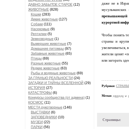
даже не в Изра
ДАВНО ЗАБЫТОЕ СТАРОЕ
(12)
ЖИВОТНЫЕ
(828)
мусульманских 
Кошки
(283)
превышающей 15
Дикие животные
(127)
курортной инфра
Собаки
(111)
Насекомые
(9)
Рептилии
(5)
Чтобы понять т
Земноводные
(1)
страны и крупн
Вымершие животные
(7)
увеличиваться, 
Домашние питомцы
(97)
Забавные животные
(65)
жители ценят «п
Птицы
(69)
или загорать зд
Разные животные
(55)
Редкие животные
(63)
Рыбы и водяные животные
(69)
ЗА ГРАНЬЮ РЕАЛЬНОСТИ
(24)
ЗАГАДКИ И ТАЙНЫ ВСЕЛЕННОЙ
(29)
Рубрики:
СТРАНЫ 
ИСТОРИЯ
(27)
КАТАСТРОФЫ
(6)
Метки:
джидда
Конкурсы сообщества (от админа)
(1)
КОСМОС
(11)
МЕСТА рукотворные
(146)
ВЫСТАВКИ
(6)
ЗАПОВЕДНИКИ
(10)
Страницы:
МУЗЕИ
(22)
ПАРКИ
(56)