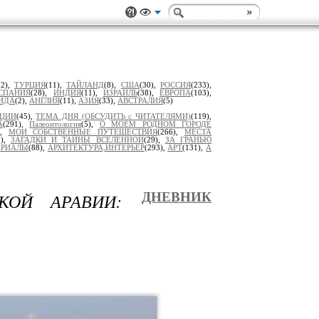
(2),
ТУРЦИЯ
(11),
ТАЙЛАНД
(8),
США
(30),
РОССИЯ
(233),
СПАНИЯ
(28),
ИНДИЯ
(11),
ИЗРАИЛЬ
(38),
ЕВРОПА
(103),
ИДА
(2),
АНГЛИЯ
(11),
АЗИЯ
(33),
АВСТРАЛИЯ
(5)
ИЦИИ
(45),
ТЕМА ДНЯ (ОБСУДИТЬ с ЧИТАТЕЛЯМИ)
(119),
А
(291),
Палеонтология
(5),
О МОЕМ РОДНОМ ГОРОДЕ
),
МОИ СОБСТВЕННЫЕ ПУТЕШЕСТВИЯ
(266),
МЕСТА
7),
ЗАГАДКИ И ТАЙНЫ ВСЕЛЕННОЙ
(29),
ЗА ГРАНЬЮ
ЕРИАЛЫ
(88),
АРХИТЕКТУРА,ИНТЕРЬЕР
(293),
АРТ
(131),
А
КОЙ АРАВИИ:
ДНЕВНИК