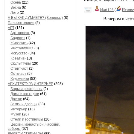
Осень
(21)
Весна
(6)
klari126
(
Неизв
Лето
(2)
А ВЫ КАК ДУМАЕТЕ? (Вопросы)
(8)
Вечером высотка 
Палеонтология
(5)
АРТ
(131)
Арт-проект
(8)
Бодиарт
(1)
Живопись
(42)
Инсталляция
(3)
Искусство
(34)
Креатив
(13)
Скульптуры
(29)
Стрит-арт
(1)
Фото-арт
(5)
Художники
(53)
АРХИТЕКТУРА,ИНТЕРЬЕР
(293)
Бары и рестораны
(2)
Дома и коттеджи
(61)
Другое
(64)
Замки и дворцы
(33)
Интерьер
(13)
Музеи
(26)
Отели и гостиницы
(26)
Церкви, монастыри, часовни,
соборы
(67)
ВИДЕОМАТЕРИАЛЫ
(88)