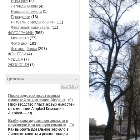
Игры,шоу
(3)
Легенды,мифы
(4)
Народы,племена
(1)
Праздники
(16)
Ритуалы,обряды,обычаи
(11)
Фестивали,карнавалы
(11)
ФОТОГРАФИИ
(568)
Мои фото
(77)
Фото дня
(183)
Фотоподборки
(297)
ФЭНТЕЗИ
(4)
ЧУДЕСА
(7)
ЭКОЛОГИЯ
(7)
Цитатник
-
Все (165)
Производство пластиковых
емкостей от компании Aleplast
-
(0)
Производство пластиковых емкостей
от компании Aleplast Компания
Aleplast — од...
Выбираем идеальное зеркало в
прихожую или ванную комнату
-
(0)
Как выбрать идеальное зеркало в
Липецке: советы и рекомендации ...