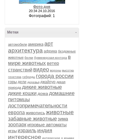
Фото дня
20:34 24.10.2016
Фотографий: 1
Метки
-
арт
америка
автомобили
архитектура
африка
бездомные
в
животные
белки
букмекерская контора
мире животных
ветер
видео
странствий
вороны
высотка
города россии
генетика
гибриды
горы
дели
джайпур
дикая
деревья
дикие животные
природа
домашние
дикие кошки
дома
питомцы
достопримечательности
животные
европа
живопись
забавные животные
зима
зоопарк
игровые автоматы
индия
израиль
игры
интересное
интересное о кошках