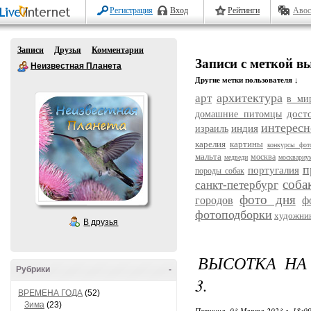
Регистрация
Вход
Рейтинги
Авос
Записи
Друзья
Комментарии
Записи с меткой в
Неизвестная Планета
Другие метки пользователя ↓
архитектура
арт
в ми
дост
домашние питомцы
интересн
индия
израиль
карелия
картины
конкурсы фот
мальта
москва
медведи
москвариу
п
португалия
породы собак
соба
санкт-петербург
фото дня
городов
ф
фотоподборки
художни
В друзья
ВЫСОТКА НА 
Рубрики
-
3.
ВРЕМЕНА ГОДА
(52)
Зима
(23)
Пятница, 03 Марта 2023 г. 18:0