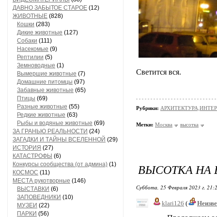
ДАВНО ЗАБЫТОЕ СТАРОЕ
(12)
ЖИВОТНЫЕ
(828)
Кошки
(283)
Дикие животные
(127)
Собаки
(111)
Насекомые
(9)
Рептилии
(5)
Земноводные
(1)
Светится вся.
Вымершие животные
(7)
Домашние питомцы
(97)
Забавные животные
(65)
Птицы
(69)
Разные животные
(55)
Рубрики:
АРХИТЕКТУРА,ИНТЕРЬ
Редкие животные
(63)
Рыбы и водяные животные
(69)
Метки:
Москва
высотка
ЗА ГРАНЬЮ РЕАЛЬНОСТИ
(24)
ЗАГАДКИ И ТАЙНЫ ВСЕЛЕННОЙ
(29)
ИСТОРИЯ
(27)
КАТАСТРОФЫ
(6)
Конкурсы сообщества (от админа)
(1)
ВЫСОТКА НА 
КОСМОС
(11)
МЕСТА рукотворные
(146)
Суббота, 25 Февраля 2023 г. 21:
ВЫСТАВКИ
(6)
ЗАПОВЕДНИКИ
(10)
klari126
(
Неизв
МУЗЕИ
(22)
ПАРКИ
(56)