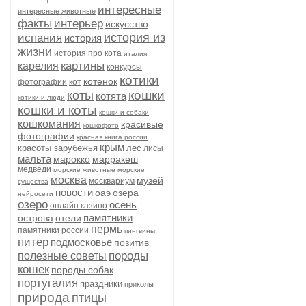
интересные
интересные животные
факты
интерьер
искусство
история из
испания
история
жизни
история про кота
италия
картины
карелия
конкурсы
котики
котенок
фотографии
кот
кошки
коты
котята
котики и люди
кошки и коты
кошки и собаки
кошкомания
красивые
кошкофото
фотографии
красная книга россии
крым
красоты зарубежья
лес
лисы
мальта
марокко
марракеш
медведи
морские животные
морские
москва
музей
москвариум
существа
новости
оаэ
озера
нейросети
озеро
осень
онлайн казино
памятники
острова
отели
пермь
памятники россии
пингвины
питер
подмосковье
позитив
породы
полезные советы
кошек
породы собак
португалия
праздники
приколы
природа
птицы