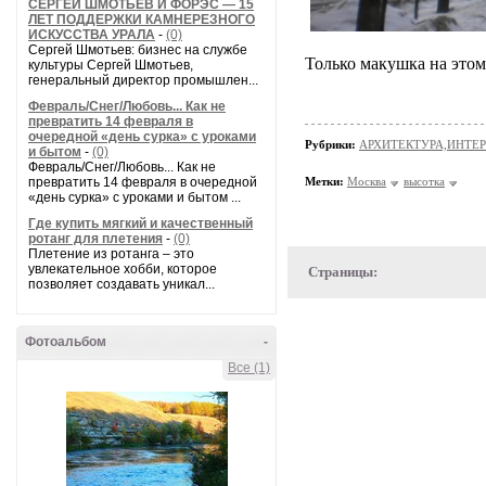
СЕРГЕЙ ШМОТЬЕВ И ФОРЭС — 15
ЛЕТ ПОДДЕРЖКИ КАМНЕРЕЗНОГО
ИСКУССТВА УРАЛА
-
(0)
Сергей Шмотьев: бизнес на службе
Только макушка на этом
культуры Сергей Шмотьев,
генеральный директор промышлен...
Февраль/Снег/Любовь... Как не
превратить 14 февраля в
очередной «день сурка» с уроками
Рубрики:
АРХИТЕКТУРА,ИНТЕРЬ
и бытом
-
(0)
Февраль/Снег/Любовь... Как не
превратить 14 февраля в очередной
Метки:
Москва
высотка
«день сурка» с уроками и бытом ...
Где купить мягкий и качественный
ротанг для плетения
-
(0)
Плетение из ротанга – это
увлекательное хобби, которое
Страницы:
позволяет создавать уникал...
Фотоальбом
-
Все (1)