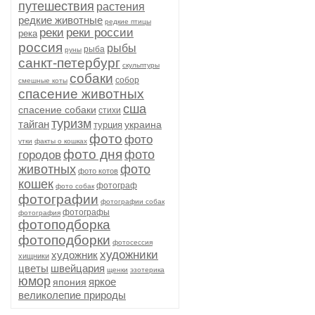
путешествия
растения
редкие животные
редкие птицы
реки
реки россии
река
россия
рыбы
рыба
руны
санкт-петербург
скульптуры
собаки
собор
смешные коты
спасение животных
сша
спасение собаки
стихи
туризм
тайган
украина
турция
фото
фото
утки
факты о кошках
фото дня
фото
городов
животных
фото
фото котов
кошек
фотограф
фото собак
фотографии
фотографии собак
фотографы
фотография
фотоподборка
фотоподборки
фотосессия
художники
художник
хищники
цветы
швейцария
щенки
эзотерика
юмор
яркое
япония
великолепие природы