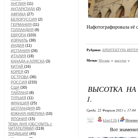
АНГЛИЯ
(11)
АНТАРКТИДА
(2)
АФРИКА
(27)
БЕЛОРУССИЯ
(2)
ГЕРМАНИЯ
(11)
Нафотографировала её с
ГОЛЛАНДИЯ
(9)
ЕВРОПА
(103)
ИЗРАИЛЬ
(38)
ИНДИЯ
(11)
Рубрики:
АРХИТЕКТУРА,ИНТЕРЬ
ИСПАНИЯ
(28)
ИТАЛИЯ
(18)
Метки:
Москва
высотка
КАНАДА и АЛЯСКА
(3)
КИТАЙ
(16)
КОРЕЯ
(2)
ОСТРОВА
(36)
РОССИЯ
(233)
ВЫСОТКА НА 
США
(30)
ТАЙЛАНД
(8)
1.
ТУРЦИЯ
(11)
ФРАНЦИЯ
(25)
ШОТЛАНДИЯ
(2)
Среда, 22 Февраля 2023 г. 17:04
ЮЖНАЯ АМЕРИКА
(10)
ЯПОНИЯ
(15)
klari126
(
Неизв
ТЕМА ДНЯ (ОБСУДИТЬ с
ЧИТАТЕЛЯМИ)
(119)
Вот знаменитая Вы
ТРАДИЦИИ
(45)