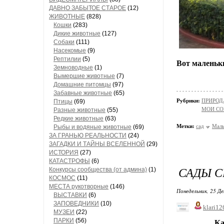
ДАВНО ЗАБЫТОЕ СТАРОЕ
(12)
ЖИВОТНЫЕ
(828)
Кошки
(283)
Дикие животные
(127)
Собаки
(111)
Насекомые
(9)
Рептилии
(5)
Вот маленьк
Земноводные
(1)
Вымершие животные
(7)
Домашние питомцы
(97)
Забавные животные
(65)
Рубрики:
ПРИРОДА/
Птицы
(69)
МОИ СО
Разные животные
(55)
Редкие животные
(63)
Метки:
сад
Маль
Рыбы и водяные животные
(69)
ЗА ГРАНЬЮ РЕАЛЬНОСТИ
(24)
ЗАГАДКИ И ТАЙНЫ ВСЕЛЕННОЙ
(29)
ИСТОРИЯ
(27)
КАТАСТРОФЫ
(6)
САДЫ С
Конкурсы сообщества (от админа)
(1)
КОСМОС
(11)
МЕСТА рукотворные
(146)
Понедельник, 25 Де
ВЫСТАВКИ
(6)
ЗАПОВЕДНИКИ
(10)
klari12
МУЗЕИ
(22)
ПАРКИ
(56)
Как хорош