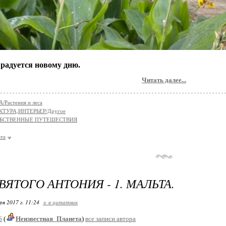
 радуется новому дню.
Читать далее...
Растения и леса
КТУРА,ИНТЕРЬЕР/Другое
БСТВЕННЫЕ ПУТЕШЕСТВИЯ
та
ВЯТОГО АНТОНИЯ - 1. МАЛЬТА.
ря 2017 г. 11:24
+ в цитатник
6
(
Неизвестная_Планета
)
все записи автора