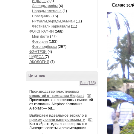
Игры,шоу
(3)
Самое зелён
Легенды,мифы
(4)
Народы,племена
(1)
Праздники
(16)
Ритуалы,обряды,обычаи
(11)
Фестивали,карнавалы
(11)
ФОТОГРАФИИ
(568)
Мои фото
(77)
Фото дня
(183)
Фотоподборки
(297)
ФЭНТЕЗИ
(4)
ЧУДЕСА
(7)
ЭКОЛОГИЯ
(7)
Цитатник
-
Все (165)
Производство пластиковых
емкостей от компании Aleplast
-
(0)
Производство пластиковых емкостей
от компании Aleplast Компания
Aleplast — од...
Выбираем идеальное зеркало в
прихожую или ванную комнату
-
(0)
Как выбрать идеальное зеркало в
Липецке: советы и рекомендации ...