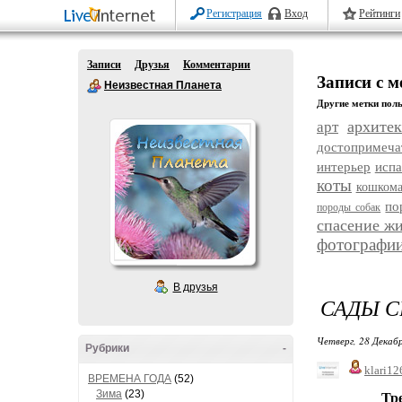
Регистрация
Вход
Рейтинги
Записи
Друзья
Комментарии
Записи с м
Неизвестная Планета
Другие метки поль
архитек
арт
достопримеча
интерьер
исп
коты
кошком
по
породы собак
спасение ж
фотографи
В друзья
САДЫ С
Четверг, 28 Декабр
Рубрики
-
klari12
ВРЕМЕНА ГОДА
(52)
Зима
(23)
Третья ча