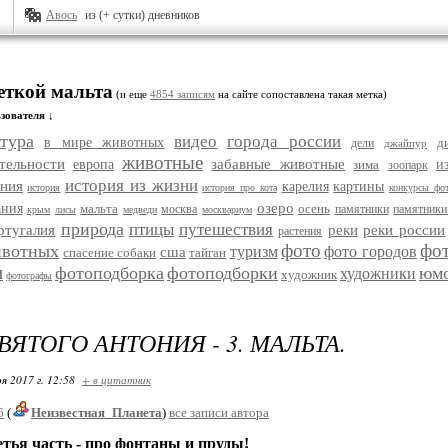
Авось
из (+ сутки) дневников
еткой мальта
(и еще
4854 записям
на сайте сопоставлена такая метка)
зователя ↓
тура
видео
города россии
в мире животных
д
дели
джайпур
животные
тельности
забавные животные
европа
зима
и
зоопарк
история из жизни
ания
карелия
картины
история
история про кота
конкурсы фо
озеро
ания
мальта
осень
москва
памятники
памятники
крым
лисы
медведи
москвариум
природа
птицы
путешествия
ртугалия
реки
реки россии
растения
фото
фо
ивотных
туризм
фото городов
сша
спасение собаки
тайган
и
фотоподборка
фотоподборки
юм
художники
художник
фотографы
ВЯТОГО АНТОНИЯ - 3. МАЛЬТА.
я 2017 г. 12:58
+ в цитатник
6
(
Неизвестная_Планета
)
все записи автора
сть - про фонтаны и пруды!