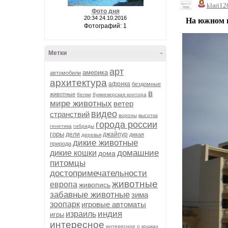
klari12
Фото дня
20:34 24.10.2016
На южном по
Фотографий: 1
Метки
-
арт
америка
автомобили
архитектура
африка
бездомные
в
животные
белки
букмекерская контора
мире животных
ветер
видео
странствий
вороны
высотка
города россии
генетика
гибриды
горы
дели
джайпур
дикая
деревья
дикие животные
природа
домашние
дикие кошки
дома
питомцы
достопримечательности
животные
европа
живопись
забавные животные
зима
зоопарк
игровые автоматы
индия
израиль
игры
интересное
интересное о кошках