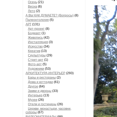
Осень
(21)
Весна
(6)
Лето
(2)
А ВЫ КАК ДУМАЕТЕ? (Вопросы)
(8)
Палеонтология
(5)
АРТ
(131)
Арт-проект
(8)
Бодиарт
(1)
Живопись
(42)
Инсталляция
(3)
Искусство
(34)
Креатив
(13)
Скульптуры
(29)
Стрит-арт
(1)
Фото-арт
(5)
Художники
(53)
АРХИТЕКТУРА,ИНТЕРЬЕР
(293)
Бары и рестораны
(2)
Дома и коттеджи
(61)
Другое
(64)
Замки и дворцы
(33)
Интерьер
(13)
Музеи
(26)
Отели и гостиницы
(26)
Церкви, монастыри, часовни,
соборы
(67)
ВИДЕОМАТЕРИАЛЫ
(88)