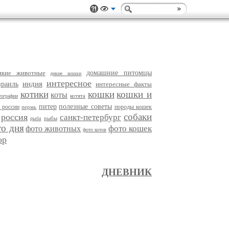
икие животные
домашние питомцы
дикие кошки
интересное
индия
зраиль
интересные факты
котики
кошки
кошки и
коты
котята
тографии
питер
полезные советы
 россии
породы кошек
пермь
собаки
россия
санкт-петербург
рыбы
рыба
то дня
фото кошек
фото животных
фото котов
ор
ДНЕВНИК