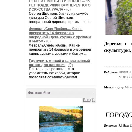
СЕРГЕЙ ШМОТЬЕВ И ФОРЭС — 15
ЛЕТ ПОДДЕРЖКИ КАМНЕРЕЗНОГО
ИСКУССТВА УРАЛА
-
(0)
Сергей Шмотьев: бизнес на службе
культуры Сергей Шмотьев,
генеральный директор промышлен...
Февраль/Снег/Любовь... Как не
превратить 14 февраля в
очередной «день сурка» с уроками
и бытом
-
(0)
Деревья с 
Февраль/Снег/Любовь... Как не
превратить 14 февраля в очередной
скульптуры,
«день сурка» с уроками и бытом ...
Где купить мягкий и качественный
ротанг для плетения
-
(0)
Плетение из ротанга – это
Рубрики:
ПРИРОДА/
увлекательное хобби, которое
позволяет создавать уникал...
МОИ СО
Метки:
сад
Маль
Фотоальбом
-
Все (1)
ГОРОДО
Вторник, 12 Декаб