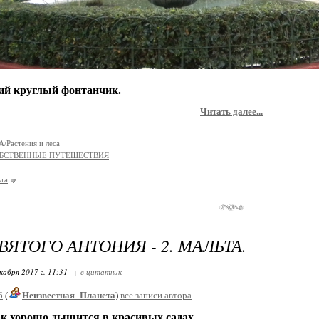
ий круглый фонтанчик.
Читать далее...
Растения и леса
БСТВЕННЫЕ ПУТЕШЕСТВИЯ
та
ВЯТОГО АНТОНИЯ - 2. МАЛЬТА.
кабря 2017 г. 11:31
+ в цитатник
6
(
Неизвестная_Планета
)
все записи автора
о дышится в красивых садах.