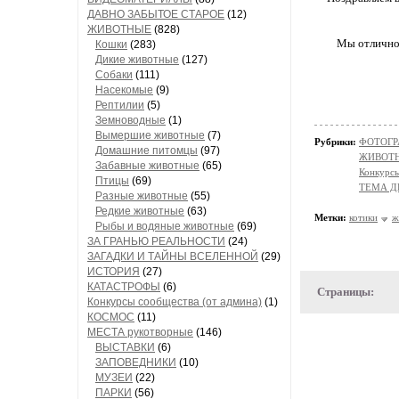
ДАВНО ЗАБЫТОЕ СТАРОЕ
(12)
ЖИВОТНЫЕ
(828)
Мы отлично 
Кошки
(283)
Дикие животные
(127)
Собаки
(111)
Насекомые
(9)
Рептилии
(5)
Земноводные
(1)
Вымершие животные
(7)
Рубрики:
ФОТОГР
Домашние питомцы
(97)
ЖИВОТ
Забавные животные
(65)
Конкурсы
Птицы
(69)
ТЕМА Д
Разные животные
(55)
Редкие животные
(63)
Метки:
котики
ж
Рыбы и водяные животные
(69)
ЗА ГРАНЬЮ РЕАЛЬНОСТИ
(24)
ЗАГАДКИ И ТАЙНЫ ВСЕЛЕННОЙ
(29)
ИСТОРИЯ
(27)
КАТАСТРОФЫ
(6)
Страницы:
Конкурсы сообщества (от админа)
(1)
КОСМОС
(11)
МЕСТА рукотворные
(146)
ВЫСТАВКИ
(6)
ЗАПОВЕДНИКИ
(10)
МУЗЕИ
(22)
ПАРКИ
(56)