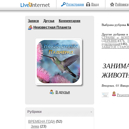
Регистрация
Вход
Рейтинги
Записи
Друзья
Комментарии
Выбрана рубрика
К
Неизвестная Планета
Другие рубрики в
СТРАНЫ и КОН
(ДЕРЕВНЕ)
(17),
рукотворные
(146),
ЗАБЫТОЕ СТАРО
ЗАНИМ
ЖИВОТН
Вторник, 03 Январ
В друзья
Рецепт
Рубрики
-
ВРЕМЕНА ГОДА
(52)
Зима
(23)