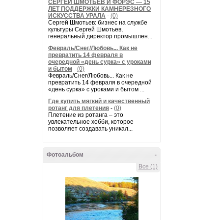
СЕРГЕЙ ШМОТЬЕВ И ФОРЭС — 15
ЛЕТ ПОДДЕРЖКИ КАМНЕРЕЗНОГО
ИСКУССТВА УРАЛА
-
(0)
Сергей Шмотьев: бизнес на службе
культуры Сергей Шмотьев,
генеральный директор промышлен...
Февраль/Снег/Любовь... Как не
превратить 14 февраля в
очередной «день сурка» с уроками
и бытом
-
(0)
Февраль/Снег/Любовь... Как не
превратить 14 февраля в очередной
«день сурка» с уроками и бытом ...
Где купить мягкий и качественный
ротанг для плетения
-
(0)
Плетение из ротанга – это
увлекательное хобби, которое
позволяет создавать уникал...
Фотоальбом
-
Все (1)