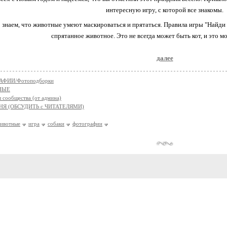
интересную игру, с которой все знакомы.
знаем, что животные умеют маскироваться и прятаться. Правила игры "Найди
спрятанное животное. Это не всегда может быть кот, и это м
далее
АФИИ/Фотоподборки
НЫЕ
 сообщества (от админа)
НЯ (ОБСУДИТЬ с ЧИТАТЕЛЯМИ)
ивотные
игра
собаки
фотографии