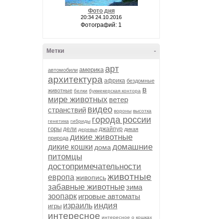
Фото дня
20:34 24.10.2016
Фотографий: 1
Метки
-
арт
америка
автомобили
архитектура
африка
бездомные
в
животные
белки
букмекерская контора
мире животных
ветер
видео
странствий
вороны
высотка
города россии
генетика
гибриды
горы
дели
джайпур
дикая
деревья
дикие животные
природа
домашние
дикие кошки
дома
питомцы
достопримечательности
животные
европа
живопись
забавные животные
зима
зоопарк
игровые автоматы
индия
израиль
игры
интересное
интересное о кошках