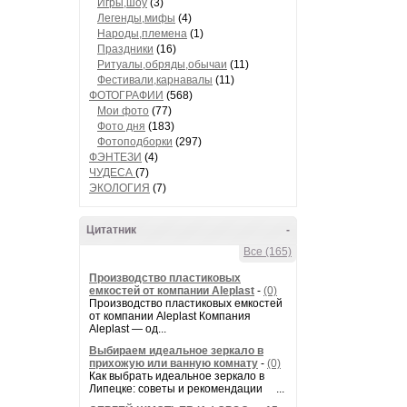
Игры,шоу
(3)
Легенды,мифы
(4)
Народы,племена
(1)
Праздники
(16)
Ритуалы,обряды,обычаи
(11)
Фестивали,карнавалы
(11)
ФОТОГРАФИИ
(568)
Мои фото
(77)
Фото дня
(183)
Фотоподборки
(297)
ФЭНТЕЗИ
(4)
ЧУДЕСА
(7)
ЭКОЛОГИЯ
(7)
Цитатник
-
Все (165)
Производство пластиковых
емкостей от компании Aleplast
-
(0)
Производство пластиковых емкостей
от компании Aleplast Компания
Aleplast — од...
Выбираем идеальное зеркало в
прихожую или ванную комнату
-
(0)
Как выбрать идеальное зеркало в
Липецке: советы и рекомендации ...