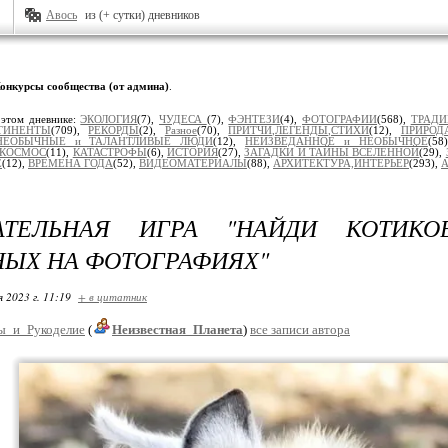
Авось
из (+ сутки) дневников
онкурсы сообщества (от админа)
.
 этом дневнике:
ЭКОЛОГИЯ
(7),
ЧУДЕСА
(7),
ФЭНТЕЗИ
(4),
ФОТОГРАФИИ
(568),
ТРАД
ТИНЕНТЫ
(709),
РЕКОРДЫ
(2),
Разное
(70),
ПРИТЧИ,ЛЕГЕНДЫ,СТИХИ
(12),
ПРИРОД
НЕОБЫЧНЫЕ и ТАЛАНТЛИВЫЕ ЛЮДИ
(12),
НЕИЗВЕДАННОЕ и НЕОБЫЧНОЕ
(58
КОСМОС
(11),
КАТАСТРОФЫ
(6),
ИСТОРИЯ
(27),
ЗАГАДКИ И ТАЙНЫ ВСЕЛЕННОЙ
(29),
Е
(12),
ВРЕМЕНА ГОДА
(52),
ВИДЕОМАТЕРИАЛЫ
(88),
АРХИТЕКТУРА,ИНТЕРЬЕР
(293),
А
АТЕЛЬНАЯ ИГРА "НАЙДИ КОТИК
ЫХ НА ФОТОГРАФИЯХ"
я 2023 г. 11:19
+ в цитатник
ы_и_Рукоделие
(
Неизвестная_Планета
)
все записи автора