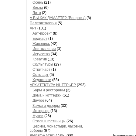
Осень
(21)
Весна
(6)
Лето
(2)
А ВЫ КАК ДУМАЕТЕ? (Вопросы)
(8)
Палеонтология
(5)
АРТ
(131)
Арт-проект
(8)
Бодиарт
(1)
Живопись
(42)
Инсталляция
(3)
Искусство
(34)
Креатив
(13)
Скульптуры
(29)
Стрит-арт
(1)
Фото-арт
(5)
Художники
(53)
АРХИТЕКТУРА,ИНТЕРЬЕР
(293)
Бары и рестораны
(2)
Дома и коттеджи
(61)
Другое
(64)
Замки и дворцы
(33)
Интерьер
(13)
Музеи
(26)
Отели и гостиницы
(26)
Церкви, монастыри, часовни,
соборы
(67)
Поздравляем в
ВИДЕОМАТЕРИАЛЫ
(88)