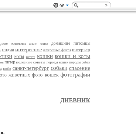
домашние питомцы
дикие животные
дикие кошки
интересное
индия
интерьер
ь
интересные факты
отики
кошки
кошки и коты
коты
котята
питер
полезные советы
породы кошек
породы собак
рмь
собаки
спасение
санкт-петербург
рыбы
а
фотографии
фото кошек
ото животных
ДНЕВНИК
н.