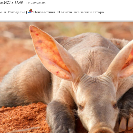
ря 2023 г. 11:08
+ в цитатник
ы_и_Рукоделие
(
Неизвестная_Планета
)
все записи автора