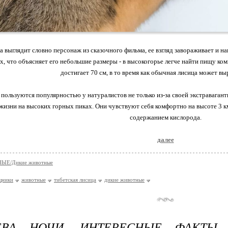
а выглядит словно персонаж из сказочного фильма, ее взгляд завораживает и 
ах, что объясняет его небольшие размеры - в высокогорье легче найти пищу к
достигает 70 см, в то время как обычная лисица может вы
пользуются популярностью у натуралистов не только из-за своей экстравагант
 жизни на высоких горных пиках. Они чувствуют себя комфортно на высоте 3 
содержанием кислорода.
далее
ЫЕ/Дикие животные
щники
животные
тибетская лисица
дикие животные
ЕВА НОЧИ. ИНТЕРЕСНЫЕ ФАКТЫ