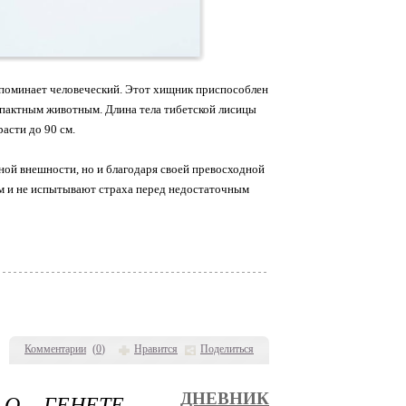
напоминает человеческий. Этот хищник приспособлен
омпактным животным. Длина тела тибетской лисицы
расти до 90 см.
ной внешности, но и благодаря своей превосходной
км и не испытывают страха перед недостаточным
Комментарии
(
0
)
Нравится
Поделиться
 О ГЕНЕТЕ -
ДНЕВНИК