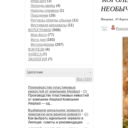
Игры,шоу
(3)
Легенды,мифы
(4)
НЕОБЫЧ
Народы,племена
(1)
Праздники
(16)
Вторник, 30 Апрел
Ритуалы,обряды,обычаи
(11)
Фестивали,карнавалы
(11)
Рецепт
ФОТОГРАФИИ
(568)
Мои фото
(77)
Фото дня
(183)
Фотоподборки
(297)
ФЭНТЕЗИ
(4)
ЧУДЕСА
(7)
ЭКОЛОГИЯ
(7)
Цитатник
-
Все (165)
Производство пластиковых
емкостей от компании Aleplast
-
(0)
Производство пластиковых емкостей
от компании Aleplast Компания
Aleplast — од...
Выбираем идеальное зеркало в
прихожую или ванную комнату
-
(0)
Как выбрать идеальное зеркало в
Липецке: советы и рекомендации ...