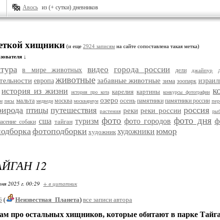
Авось
из (+ сутки) дневников
меткой хищники
(и еще
2924 записям
на сайте сопоставлена такая метка)
зователя ↓
ктура
видео
города россии
в мире животных
дели
джайпур
животные
тельности
забавные животные
европа
зима
израил
зоопарк
к
история из жизни
карелия
картины
история про кота
конкурсы фотографии
озеро
мальта
осень
москва
памятники
памятники россии
пе
м
лисы
медведи
москвариум
рирода
россия
птицы
путешествия
реки
реки россии
растения
рыб
фото
фото дня
сша
туризм
фото городов
ф
тайган
пасение собаки
одборка
фотоподборки
юмор
художники
художник
АЙГАН 12
ня 2025 г. 00:29
+ в цитатник
6
(
Неизвестная_Планета
)
все записи автора
м про остальных хищников, которые обитают в парке Тайга