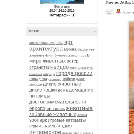
Вторник, 26 Декаб
Фото дня
20:34 24.10.2016
Рецепт
Фотографий: 1
Метки
-
арт
америка
автомобили
архитектура
африка
бездомные
в
животные
белки
букмекерская контора
мире животных
ветер
видео
странствий
вороны
высотка
города россии
генетика
гибриды
горы
дели
джайпур
дикая
деревья
дикие животные
природа
домашние
дикие кошки
дома
питомцы
достопримечательности
животные
европа
живопись
забавные животные
зима
зоопарк
игровые автоматы
индия
израиль
игры
интересное
интересное о кошках