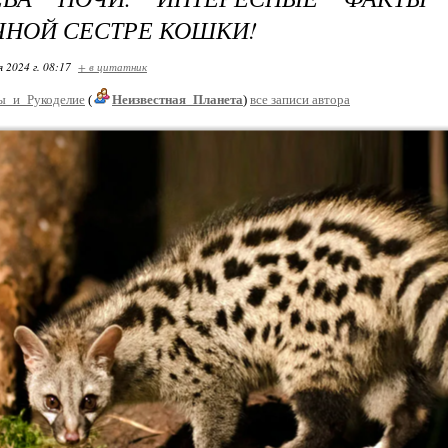
НОЙ СЕСТРЕ КОШКИ!
я 2024 г. 08:17
+ в цитатник
ы_и_Рукоделие
(
Неизвестная_Планета
)
все записи автора