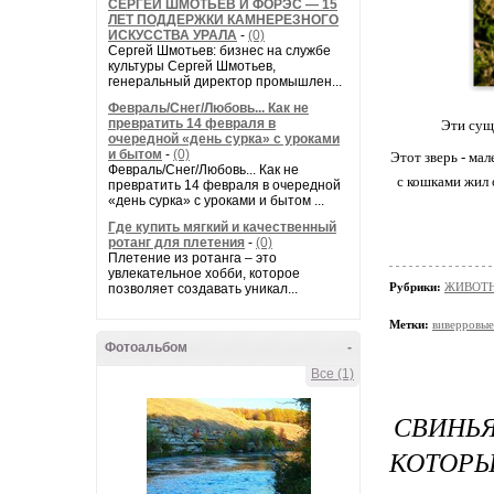
СЕРГЕЙ ШМОТЬЕВ И ФОРЭС — 15
ЛЕТ ПОДДЕРЖКИ КАМНЕРЕЗНОГО
ИСКУССТВА УРАЛА
-
(0)
Сергей Шмотьев: бизнес на службе
культуры Сергей Шмотьев,
генеральный директор промышлен...
Февраль/Снег/Любовь... Как не
превратить 14 февраля в
Эти сущ
очередной «день сурка» с уроками
и бытом
-
(0)
Этот зверь - ма
Февраль/Снег/Любовь... Как не
с кошками жил 
превратить 14 февраля в очередной
«день сурка» с уроками и бытом ...
Где купить мягкий и качественный
ротанг для плетения
-
(0)
Плетение из ротанга – это
увлекательное хобби, которое
Рубрики:
ЖИВОТН
позволяет создавать уникал...
Метки:
виверровые
Фотоальбом
-
Все (1)
СВИНЬЯ
КОТОРЫ