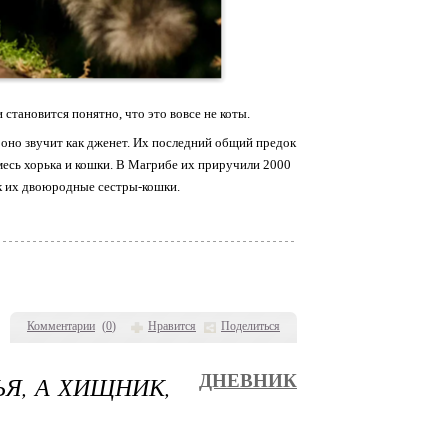
тановится понятно, что это вовсе не коты.
м оно звучит как дженет. Их последний общий предок
месь хорька и кошки. В Магрибе их приручили 2000
ак их двоюродные сестры-кошки.
Комментарии
(
0
)
Нравится
Поделиться
ЬЯ, А ХИЩНИК,
ДНЕВНИК