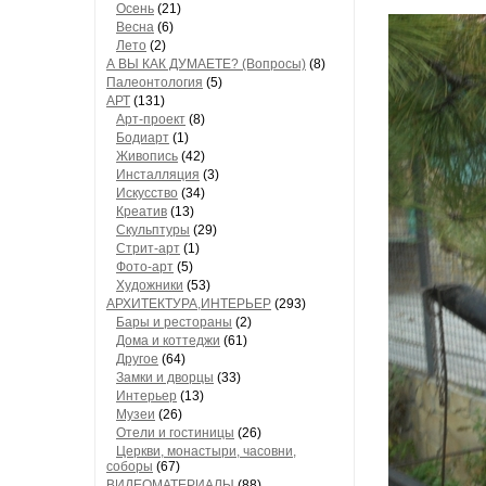
Осень
(21)
Весна
(6)
Лето
(2)
А ВЫ КАК ДУМАЕТЕ? (Вопросы)
(8)
Палеонтология
(5)
АРТ
(131)
Арт-проект
(8)
Бодиарт
(1)
Живопись
(42)
Инсталляция
(3)
Искусство
(34)
Креатив
(13)
Скульптуры
(29)
Стрит-арт
(1)
Фото-арт
(5)
Художники
(53)
АРХИТЕКТУРА,ИНТЕРЬЕР
(293)
Бары и рестораны
(2)
Дома и коттеджи
(61)
Другое
(64)
Замки и дворцы
(33)
Интерьер
(13)
Музеи
(26)
Отели и гостиницы
(26)
Церкви, монастыри, часовни,
соборы
(67)
ВИДЕОМАТЕРИАЛЫ
(88)