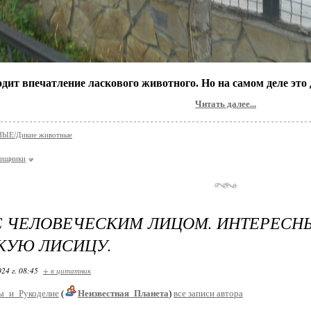
дит впечатление ласкового животного. Но на самом деле это
Читать далее...
ЫЕ/Дикие животные
хищники
С ЧЕЛОВЕЧЕСКИМ ЛИЦОМ. ИНТЕРЕСН
КУЮ ЛИСИЦУ.
24 г. 08:45
+ в цитатник
ы_и_Рукоделие
(
Неизвестная_Планета
)
все записи автора