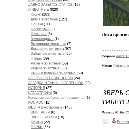
ДАВНО ЗАБЫТОЕ СТАРОЕ
(12)
ЖИВОТНЫЕ
(828)
Кошки
(283)
Дикие животные
(127)
Собаки
(111)
Насекомые
(9)
Рептилии
(5)
Лиса произво
Земноводные
(1)
Вымершие животные
(7)
Домашние питомцы
(97)
Забавные животные
(65)
Рубрики:
ЖИВОТН
Птицы
(69)
Разные животные
(55)
Метки:
Тайган
Редкие животные
(63)
Рыбы и водяные животные
(69)
ЗА ГРАНЬЮ РЕАЛЬНОСТИ
(24)
ЗАГАДКИ И ТАЙНЫ ВСЕЛЕННОЙ
(29)
ИСТОРИЯ
(27)
ЗВЕРЬ 
КАТАСТРОФЫ
(6)
Конкурсы сообщества (от админа)
(1)
ТИБЕТС
КОСМОС
(11)
МЕСТА рукотворные
(146)
Четверг, 02 Мая 20
ВЫСТАВКИ
(6)
ЗАПОВЕДНИКИ
(10)
Рецепт
МУЗЕИ
(22)
ПАРКИ
(56)