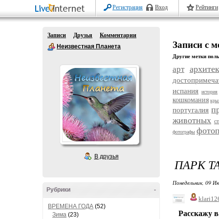
Регистрация
Вход
Рейтинги
Записи
Друзья
Комментарии
Записи с 
Неизвестная Планета
Другие метки поль
архите
арт
достопримеча
испания
история
кошкомания
кры
п
португалия
животных
с
фотоп
фотографы
В друзья
ПАРК Т
Понедельник, 09 Ию
Рубрики
-
klari12
ВРЕМЕНА ГОДА
(52)
Расскажу ва
Зима
(23)