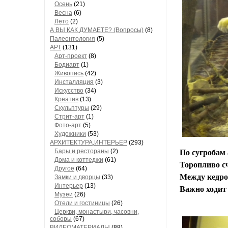
Осень
(21)
Весна
(6)
Лето
(2)
А ВЫ КАК ДУМАЕТЕ? (Вопросы)
(8)
Палеонтология
(5)
АРТ
(131)
Арт-проект
(8)
Бодиарт
(1)
Живопись
(42)
Инсталляция
(3)
Искусство
(34)
Креатив
(13)
Скульптуры
(29)
Стрит-арт
(1)
Фото-арт
(5)
Художники
(53)
АРХИТЕКТУРА,ИНТЕРЬЕР
(293)
Бары и рестораны
(2)
По сугробам 
Дома и коттеджи
(61)
Торопливо с
Другое
(64)
Между кедро
Замки и дворцы
(33)
Интерьер
(13)
Важно ходит 
Музеи
(26)
Отели и гостиницы
(26)
Церкви, монастыри, часовни,
соборы
(67)
ВИДЕОМАТЕРИАЛЫ
(88)