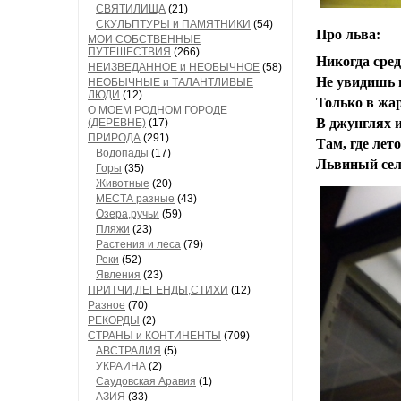
СВЯТИЛИЩА
(21)
СКУЛЬПТУРЫ и ПАМЯТНИКИ
(54)
Про льва:
МОИ СОБСТВЕННЫЕ
ПУТЕШЕСТВИЯ
(266)
Никогда сред
НЕИЗВЕДАННОЕ и НЕОБЫЧНОЕ
(58)
Не увидишь 
НЕОБЫЧНЫЕ и ТАЛАНТЛИВЫЕ
ЛЮДИ
(12)
Только в жар
О МОЕМ РОДНОМ ГОРОДЕ
В джунглях и
(ДЕРЕВНЕ)
(17)
ПРИРОДА
(291)
Там, где лет
Водопады
(17)
Львиный сел
Горы
(35)
Животные
(20)
МЕСТА разные
(43)
Озера,ручьи
(59)
Пляжи
(23)
Растения и леса
(79)
Реки
(52)
Явления
(23)
ПРИТЧИ,ЛЕГЕНДЫ,СТИХИ
(12)
Разное
(70)
РЕКОРДЫ
(2)
СТРАНЫ и КОНТИНЕНТЫ
(709)
АВСТРАЛИЯ
(5)
УКРАИНА
(2)
Саудовская Аравия
(1)
АЗИЯ
(33)