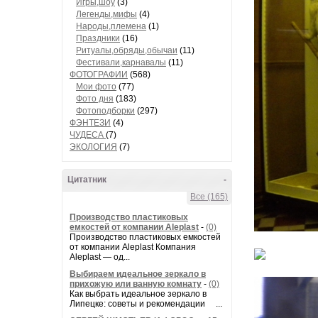
Игры,шоу
(3)
Легенды,мифы
(4)
Народы,племена
(1)
Праздники
(16)
Ритуалы,обряды,обычаи
(11)
Фестивали,карнавалы
(11)
ФОТОГРАФИИ
(568)
Мои фото
(77)
Фото дня
(183)
Фотоподборки
(297)
ФЭНТЕЗИ
(4)
ЧУДЕСА
(7)
ЭКОЛОГИЯ
(7)
Цитатник
-
Все (165)
Производство пластиковых
емкостей от компании Aleplast
-
(0)
Производство пластиковых емкостей
от компании Aleplast Компания
Aleplast — од...
Выбираем идеальное зеркало в
прихожую или ванную комнату
-
(0)
Как выбрать идеальное зеркало в
Липецке: советы и рекомендации ...