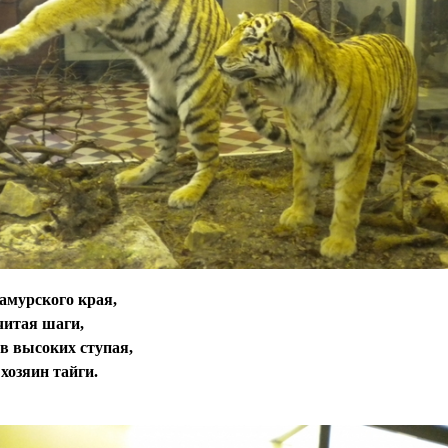
амурского края,
читая шаги,
в высоких ступая,
хозяин тайги.