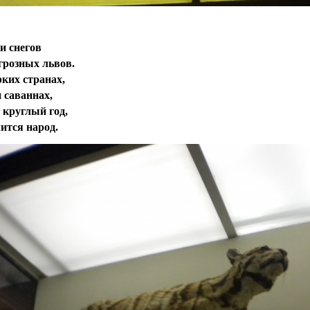
и снегов
грозных львов.
ких странах,
 саваннах,
о круглый год,
ится народ.