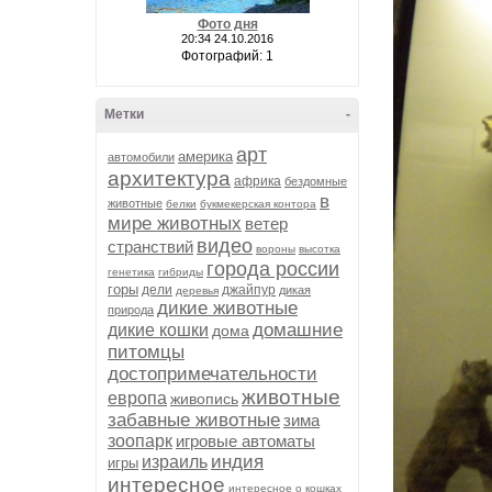
Фото дня
20:34 24.10.2016
Фотографий: 1
Метки
-
арт
америка
автомобили
архитектура
африка
бездомные
в
животные
белки
букмекерская контора
мире животных
ветер
видео
странствий
вороны
высотка
города россии
генетика
гибриды
горы
дели
джайпур
дикая
деревья
дикие животные
природа
домашние
дикие кошки
дома
питомцы
достопримечательности
животные
европа
живопись
забавные животные
зима
зоопарк
игровые автоматы
индия
израиль
игры
интересное
интересное о кошках