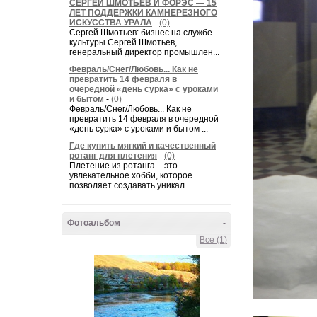
СЕРГЕЙ ШМОТЬЕВ И ФОРЭС — 15
ЛЕТ ПОДДЕРЖКИ КАМНЕРЕЗНОГО
ИСКУССТВА УРАЛА
-
(0)
Сергей Шмотьев: бизнес на службе
культуры Сергей Шмотьев,
генеральный директор промышлен...
Февраль/Снег/Любовь... Как не
превратить 14 февраля в
очередной «день сурка» с уроками
и бытом
-
(0)
Февраль/Снег/Любовь... Как не
превратить 14 февраля в очередной
«день сурка» с уроками и бытом ...
Где купить мягкий и качественный
ротанг для плетения
-
(0)
Плетение из ротанга – это
увлекательное хобби, которое
позволяет создавать уникал...
Фотоальбом
-
Все (1)