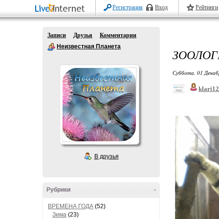
Регистрация
Вход
Рейтинги
Записи
Друзья
Комментарии
Неизвестная Планета
ЗООЛОГ
Суббота, 01 Декаб
klari1
В друзья
Рубрики
-
ВРЕМЕНА ГОДА
(52)
Зима
(23)