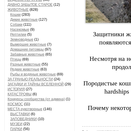
ДАВНО ЗАБЫТОЕ СТАРОЕ
(12)
ЖИВОТНЫЕ
(828)
Кошки
(283)
Дикие животные
(127)
Собаки
(111)
Насекомые
(9)
Защитники жи
Рептилии
(5)
Земноводные
(1)
появляются
Вымершие животные
(7)
Домашние питомцы
(97)
Забавные животные
(65)
Несмотря на н
Птицы
(69)
Разные животные
(55)
продол
Редкие животные
(63)
Рыбы и водяные животные
(69)
ЗА ГРАНЬЮ РЕАЛЬНОСТИ
(24)
Породистые кош
ЗАГАДКИ И ТАЙНЫ ВСЕЛЕННОЙ
(29)
ИСТОРИЯ
(27)
hardship
КАТАСТРОФЫ
(6)
Конкурсы сообщества (от админа)
(1)
КОСМОС
(11)
Почему некотор
МЕСТА рукотворные
(146)
ВЫСТАВКИ
(6)
ЗАПОВЕДНИКИ
(10)
МУЗЕИ
(22)
ПАРКИ
(56)