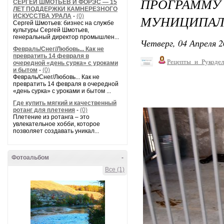
ПРОГРАММУ
СЕРГЕЙ ШМОТЬЕВ И ФОРЭС — 15
ЛЕТ ПОДДЕРЖКИ КАМНЕРЕЗНОГО
ИСКУССТВА УРАЛА
-
(0)
МУНИЦИПАЛ
Сергей Шмотьев: бизнес на службе
культуры Сергей Шмотьев,
генеральный директор промышлен...
Четверг, 04 Апреля 2
Февраль/Снег/Любовь... Как не
превратить 14 февраля в
Рецепты_и_Рукодел
очередной «день сурка» с уроками
и бытом
-
(0)
Февраль/Снег/Любовь... Как не
превратить 14 февраля в очередной
«день сурка» с уроками и бытом ...
Где купить мягкий и качественный
ротанг для плетения
-
(0)
Плетение из ротанга – это
увлекательное хобби, которое
позволяет создавать уникал...
Фотоальбом
-
Все (1)