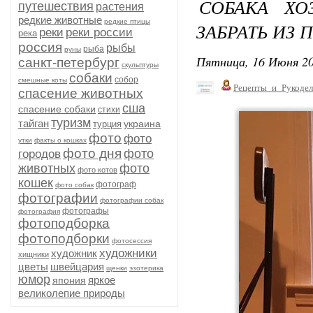
СОБАКА Х
путешествия
растения
редкие животные
редкие птицы
ЗАБРАТЬ ИЗ 
реки
реки россии
река
россия
рыбы
рыба
руны
Пятница, 16 Июня 20
санкт-петербург
скульптуры
собаки
собор
смешные коты
Рецепты_и_Рукодел
спасение животных
сша
спасение собаки
стихи
туризм
тайган
украина
турция
фото
фото
утки
факты о кошках
фото дня
фото
городов
животных
фото
фото котов
кошек
фотограф
фото собак
фотографии
фотографии собак
фотографы
фотография
фотоподборка
фотоподборки
фотосессия
художники
художник
хищники
цветы
швейцария
щенки
эзотерика
юмор
яркое
япония
великолепие природы