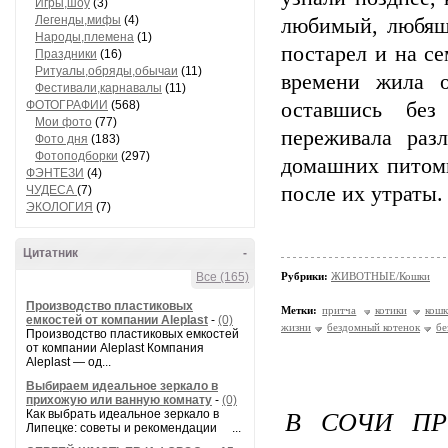
Игры,шоу
(3)
Легенды,мифы
(4)
любимый, любящ
Народы,племена
(1)
постарел и на с
Праздники
(16)
Ритуалы,обряды,обычаи
(11)
времени жила о
Фестивали,карнавалы
(11)
ФОТОГРАФИИ
(568)
оставшись без
Мои фото
(77)
переживала раз
Фото дня
(183)
Фотоподборки
(297)
домашних питом
ФЭНТЕЗИ
(4)
после их утраты
ЧУДЕСА
(7)
ЭКОЛОГИЯ
(7)
Цитатник
-
Все (165)
Рубрики:
ЖИВОТНЫЕ/Кошки
Производство пластиковых
Метки:
притча
котики
кошк
емкостей от компании Aleplast
-
(0)
жизни
бездомный котенок
бе
Производство пластиковых емкостей
от компании Aleplast Компания
Aleplast — од...
Выбираем идеальное зеркало в
прихожую или ванную комнату
-
(0)
В СОЧИ ПР
Как выбрать идеальное зеркало в
Липецке: советы и рекомендации ...