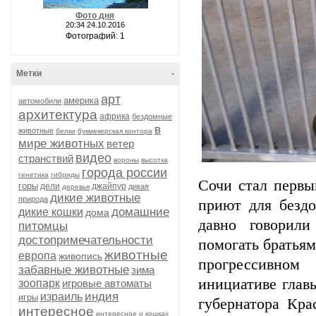
Фото дня
20:34 24.10.2016
Фотографий: 1
Метки
-
арт
америка
автомобили
архитектура
африка
бездомные
в
животные
белки
букмекерская контора
мире животных
ветер
видео
странствий
вороны
высотка
города россии
генетика
гибриды
Сочи стал первы
горы
дели
джайпур
дикая
деревья
дикие животные
природа
приют для безд
домашние
дикие кошки
дома
давно говорил
питомцы
достопримечательности
помогать братья
животные
европа
живопись
прогрессивном
забавные животные
зима
инициативе глав
зоопарк
игровые автоматы
индия
израиль
игры
губернатора Кра
интересное
интересное о кошках