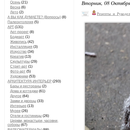
Вторник, 08 Октября
Осень
(21)
Весна
(6)
Лето
(2)
Рецепты_и_Рукодел
А ВЫ КАК ДУМАЕТЕ? (Вопросы)
(8)
Палеонтология
(5)
АРТ
(131)
Арт-проект
(8)
Бодиарт
(1)
Живопись
(42)
Инсталляция
(3)
Искусство
(34)
Креатив
(13)
Скульптуры
(29)
Стрит-арт
(1)
Фото-арт
(5)
Художники
(53)
АРХИТЕКТУРА,ИНТЕРЬЕР
(293)
Бары и рестораны
(2)
Дома и коттеджи
(61)
Другое
(64)
Замки и дворцы
(33)
Интерьер
(13)
Музеи
(26)
Отели и гостиницы
(26)
Церкви, монастыри, часовни,
соборы
(67)
ВИДЕОМАТЕРИАЛЫ
(88)