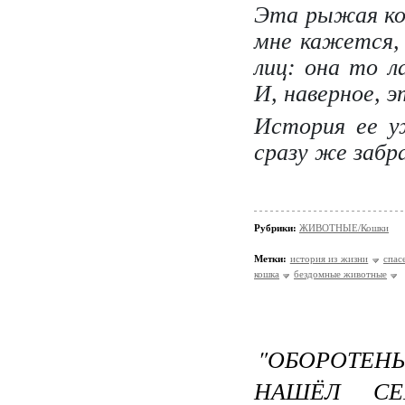
Эта рыжая кош
мне кажется, 
лиц: она то ла
И, наверное, э
История ее уж
сразу же забр
Рубрики:
ЖИВОТНЫЕ/Кошки
Метки:
история из жизни
спас
кошка
бездомные животные
"ОБОРОТЕНЬ
НАШЁЛ СЕ