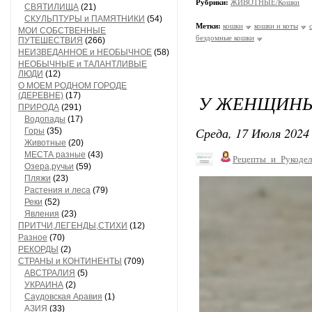
Рубрики:
ЖИВОТНЫЕ/Кошки
СВЯТИЛИЩА
(21)
СКУЛЬПТУРЫ и ПАМЯТНИКИ
(54)
Метки:
кошки
кошки и коты
МОИ СОБСТВЕННЫЕ
бездомные кошки
ПУТЕШЕСТВИЯ
(266)
НЕИЗВЕДАННОЕ и НЕОБЫЧНОЕ
(58)
НЕОБЫЧНЫЕ и ТАЛАНТЛИВЫЕ
ЛЮДИ
(12)
О МОЕМ РОДНОМ ГОРОДЕ
(ДЕРЕВНЕ)
(17)
У ЖЕНЩИНЫ 
ПРИРОДА
(291)
Водопады
(17)
Среда, 17 Июля 2024 
Горы
(35)
Животные
(20)
МЕСТА разные
(43)
Рецепты_и_Рукодел
Озера,ручьи
(59)
Пляжи
(23)
Растения и леса
(79)
Реки
(52)
Явления
(23)
ПРИТЧИ,ЛЕГЕНДЫ,СТИХИ
(12)
Разное
(70)
РЕКОРДЫ
(2)
СТРАНЫ и КОНТИНЕНТЫ
(709)
АВСТРАЛИЯ
(5)
УКРАИНА
(2)
Саудовская Аравия
(1)
АЗИЯ
(33)