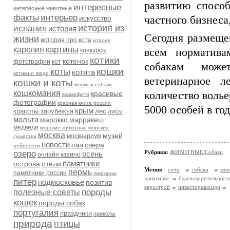
развитию спосо
интересные
интересные животные
факты
интерьер
искусство
частного бизнеса
история из
испания
история
Сегодня размеще
жизни
история про кота
италия
картины
карелия
всем норматива
конкурсы
котики
котенок
фотографии
кот
собакам може
кошки
коты
котята
котики и люди
ветеринарное л
кошки и коты
кошки и собаки
кошкомания
красивые
количество волье
кошкофото
фотографии
красная книга россии
5000 особей в го
крым
красоты зарубежья
лес
лисы
мальта
марокко
марракеш
медведи
морские животные
морские
москва
музей
москвариум
существа
новости
оаэ
озера
нейросети
озеро
Рубрики:
ЖИВОТНЫЕ/Собаки
осень
онлайн казино
памятники
острова
отели
Метки:
сочи
собаки
кош
пермь
памятники россии
пингвины
животные
благотворительност
питер
подмосковье
позитив
еврострой
инвесторшихиди
породы
полезные советы
кошек
породы собак
португалия
праздники
приколы
природа
птицы