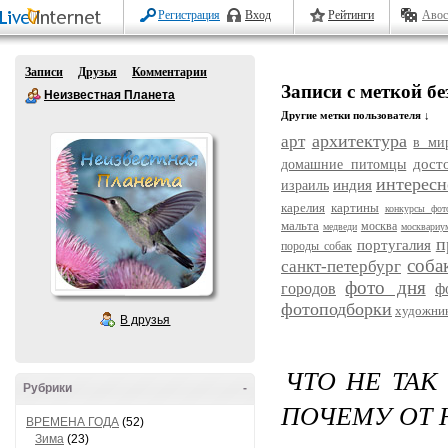
Регистрация
Вход
Рейтинги
Авос
Записи
Друзья
Комментарии
Записи с меткой б
Неизвестная Планета
Другие метки пользователя ↓
архитектура
арт
в ми
дост
домашние питомцы
интересн
индия
израиль
карелия
картины
конкурсы фот
мальта
москва
медведи
москвариу
п
португалия
породы собак
соба
санкт-петербург
фото дня
городов
ф
фотоподборки
художни
В друзья
ЧТО НЕ ТА
Рубрики
-
ПОЧЕМУ ОТ 
ВРЕМЕНА ГОДА
(52)
Зима
(23)