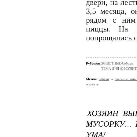
двери, на лес
3,5 месяца, о
рядом с ним
пиццы. На д
попрощались с
Рубрики:
ЖИВОТНЫЕ/Собаки
ТЕМА ДНЯ (ОБСУДИТ
Метки:
собаки
спасение жив
жизни
ХОЗЯИН ВЫ
МУСОРКУ… Н
УМА!