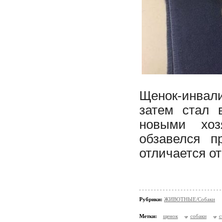
Щенок-инвали
затем стал 
новыми хоз
обзавелся п
отличается о
Рубрики:
ЖИВОТНЫЕ/Собаки
Метки:
щенок
собаки
с