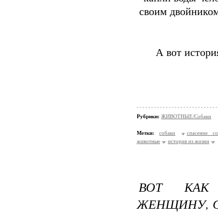
своим двойником
А вот истори
Рубрики:
ЖИВОТНЫЕ/Собаки
Метки:
собаки
спасение со
животные
история из жизни
ВОТ КАК 
ЖЕНЩИНУ, С