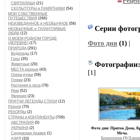
Рецеп
СВЯТИЛИЩА
(21)
СКУЛЬПТУРЫ и ПАМЯТНИКИ
(54)
МОИ СОБСТВЕННЫЕ
ПУТЕШЕСТВИЯ
(266)
НЕИЗВЕДАННОЕ и НЕОБЫЧНОЕ
(58)
Серии фотог
НЕОБЫЧНЫЕ и ТАЛАНТЛИВЫЕ
ЛЮДИ
(12)
О МОЕМ РОДНОМ ГОРОДЕ
Фото дня
(1)
|
(ДЕРЕВНЕ)
(17)
ПРИРОДА
(291)
Водопады
(17)
Горы
(35)
Фотографии
Животные
(20)
МЕСТА разные
(43)
[1]
Озера,ручьи
(59)
Пляжи
(23)
Растения и леса
(79)
Реки
(52)
Явления
(23)
ПРИТЧИ,ЛЕГЕНДЫ,СТИХИ
(12)
Разное
(70)
РЕКОРДЫ
(2)
СТРАНЫ и КОНТИНЕНТЫ
(709)
АВСТРАЛИЯ
(5)
Фото дня: Приток Дона, К
УКРАИНА
(2)
Меча.
Саудовская Аравия
(1)
Комментарии
(1)
Измен
АЗИЯ
(33)