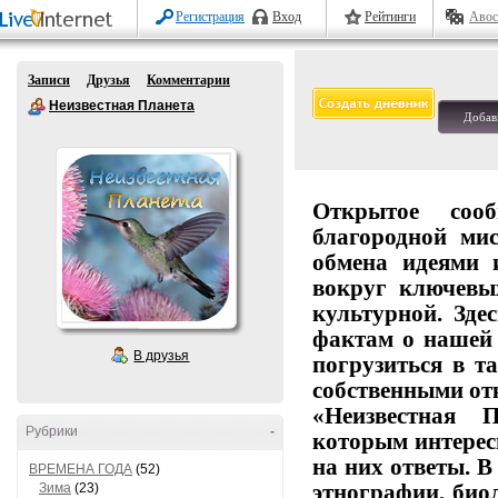
Регистрация
Вход
Рейтинги
Авос
Записи
Друзья
Комментарии
Неизвестная Планета
Добав
Открытое
сообщ
благородной
мис
обмена
идеями
вокруг
ключевы
культурной.
Здес
фактам
о
нашей
В друзья
погрузиться
в
та
собственными от
«Неизвестная П
Рубрики
-
которым
интерес
на
них
ответы.
В
ВРЕМЕНА ГОДА
(52)
Зима
(23)
этнографии,
биол