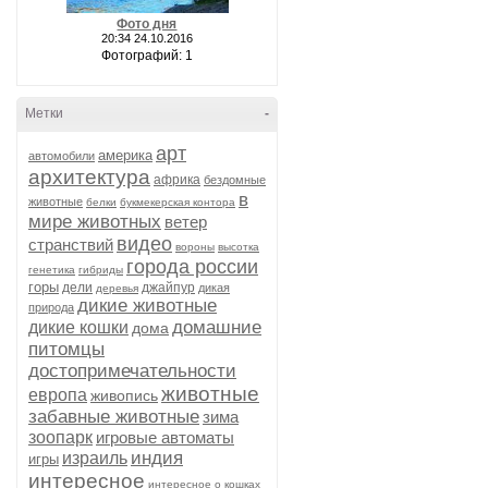
Фото дня
20:34 24.10.2016
Фотографий: 1
Метки
-
арт
америка
автомобили
архитектура
африка
бездомные
в
животные
белки
букмекерская контора
мире животных
ветер
видео
странствий
вороны
высотка
города россии
генетика
гибриды
горы
дели
джайпур
дикая
деревья
дикие животные
природа
домашние
дикие кошки
дома
питомцы
достопримечательности
животные
европа
живопись
забавные животные
зима
зоопарк
игровые автоматы
индия
израиль
игры
интересное
интересное о кошках