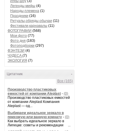
Игры,шоу
(3)
Легенды,мифы
(4)
Народы,племена
(1)
Праздники
(16)
Ритуалы,обряды,обычаи
(11)
Фестивали,карнавалы
(11)
ФОТОГРАФИИ
(568)
Мои фото
(77)
Фото дня
(183)
Фотоподборки
(297)
ФЭНТЕЗИ
(4)
ЧУДЕСА
(7)
ЭКОЛОГИЯ
(7)
Цитатник
-
Все (165)
Производство пластиковых
емкостей от компании Aleplast
-
(0)
Производство пластиковых емкостей
от компании Aleplast Компания
Aleplast — од...
Выбираем идеальное зеркало в
прихожую или ванную комнату
-
(0)
Как выбрать идеальное зеркало в
Липецке: советы и рекомендации ...