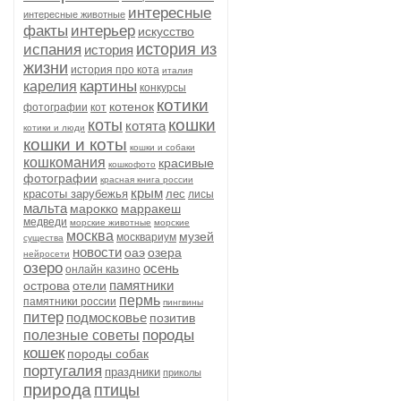
интересные
интересные животные
факты
интерьер
искусство
история из
испания
история
жизни
история про кота
италия
картины
карелия
конкурсы
котики
котенок
фотографии
кот
кошки
коты
котята
котики и люди
кошки и коты
кошки и собаки
кошкомания
красивые
кошкофото
фотографии
красная книга россии
крым
красоты зарубежья
лес
лисы
мальта
марокко
марракеш
медведи
морские животные
морские
москва
музей
москвариум
существа
новости
оаэ
озера
нейросети
озеро
осень
онлайн казино
памятники
острова
отели
пермь
памятники россии
пингвины
питер
подмосковье
позитив
породы
полезные советы
кошек
породы собак
португалия
праздники
приколы
природа
птицы