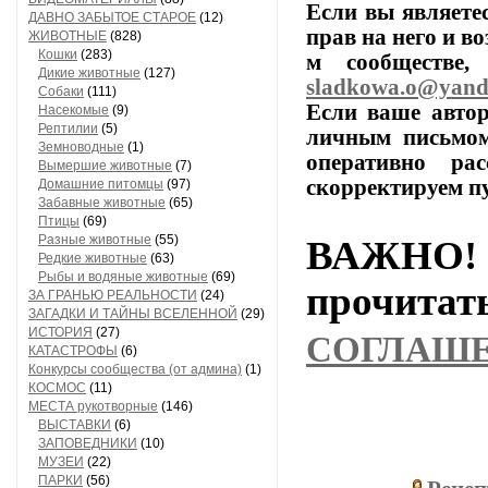
Если
вы
являете
ДАВНО ЗАБЫТОЕ СТАРОЕ
(12)
прав
на
него
и
во
ЖИВОТНЫЕ
(828)
Кошки
(283)
м
сообществе,
п
Дикие животные
(127)
sladkowa.o@yand
Собаки
(111)
Если
ваше
автор
Насекомые
(9)
Рептилии
(5)
личным
письмо
Земноводные
(1)
оперативно
расс
Вымершие животные
(7)
скорректируем
п
Домашние питомцы
(97)
Забавные животные
(65)
Птицы
(69)
Разные животные
(55)
ВАЖНО! 
Редкие животные
(63)
Рыбы и водяные животные
(69)
прочи
ЗА ГРАНЬЮ РЕАЛЬНОСТИ
(24)
ЗАГАДКИ И ТАЙНЫ ВСЕЛЕННОЙ
(29)
ИСТОРИЯ
(27)
СОГЛАШ
КАТАСТРОФЫ
(6)
Конкурсы сообщества (от админа)
(1)
КОСМОС
(11)
МЕСТА рукотворные
(146)
ВЫСТАВКИ
(6)
ЗАПОВЕДНИКИ
(10)
МУЗЕИ
(22)
ПАРКИ
(56)