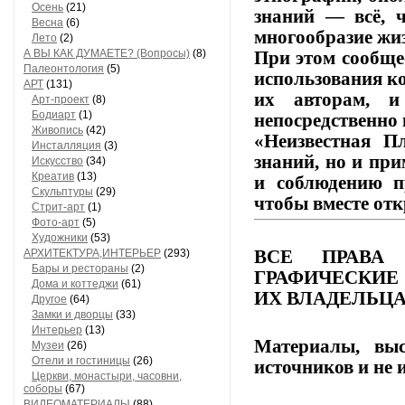
Осень
(21)
знаний
— всё,
ч
Весна
(6)
многообразие
жиз
Лето
(2)
А ВЫ КАК ДУМАЕТЕ? (Вопросы)
(8)
При этом сообще
Палеонтология
(5)
использования
ко
АРТ
(131)
их
авторам,
и
Арт-проект
(8)
Бодиарт
(1)
непосредственно 
Живопись
(42)
«Неизвестная Пл
Инсталляция
(3)
знаний,
но
и
при
Искусство
(34)
Креатив
(13)
и
соблюдению
п
Скульптуры
(29)
чтобы
вместе
отк
Стрит-арт
(1)
Фото-арт
(5)
Художники
(53)
ВСЕ
ПРАВА
АРХИТЕКТУРА,ИНТЕРЬЕР
(293)
Бары и рестораны
(2)
ГРАФИЧЕСКИЕ
Дома и коттеджи
(61)
ИХ
ВЛАДЕЛЬЦА
Другое
(64)
Замки и дворцы
(33)
Интерьер
(13)
Материалы,
выс
Музеи
(26)
Отели и гостиницы
(26)
источников
и
не
и
Церкви, монастыри, часовни,
соборы
(67)
ВИДЕОМАТЕРИАЛЫ
(88)