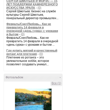
СЕРГЕЙ ШМОТЬЕВ И ФОРЭС — 15
ЛЕТ ПОДДЕРЖКИ КАМНЕРЕЗНОГО
ИСКУССТВА УРАЛА
-
(0)
Сергей Шмотьев: бизнес на службе
культуры Сергей Шмотьев,
генеральный директор промышлен...
Февраль/Снег/Любовь... Как не
превратить 14 февраля в
очередной «день сурка» с уроками
и бытом
-
(0)
Февраль/Снег/Любовь... Как не
превратить 14 февраля в очередной
«день сурка» с уроками и бытом ...
Где купить мягкий и качественный
ротанг для плетения
-
(0)
Плетение из ротанга – это
увлекательное хобби, которое
позволяет создавать уникал...
Фотоальбом
-
Все (1)