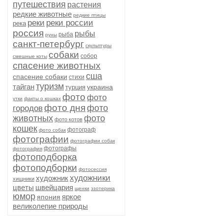
путешествия
растения
редкие животные
редкие птицы
реки
реки россии
река
россия
рыбы
рыба
руны
санкт-петербург
скульптуры
собаки
собор
смешные коты
спасение животных
сша
спасение собаки
стихи
туризм
тайган
украина
турция
фото
фото
утки
факты о кошках
фото дня
фото
городов
животных
фото
фото котов
кошек
фотограф
фото собак
фотографии
фотографии собак
фотографы
фотография
фотоподборка
фотоподборки
фотосессия
художники
художник
хищники
цветы
швейцария
щенки
эзотерика
юмор
яркое
япония
великолепие природы