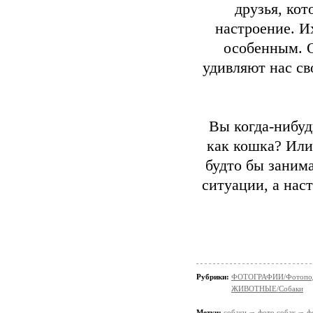
друзья, кот
настроение. И
особенным. 
удивляют нас св
Вы когда-нибуд
как кошка? Или
будто бы заним
ситуации, а нас
Рубрики:
ФОТОГРАФИИ/Фотопо
ЖИВОТНЫЕ/Собаки
Метки:
собаки
фото собак
ф