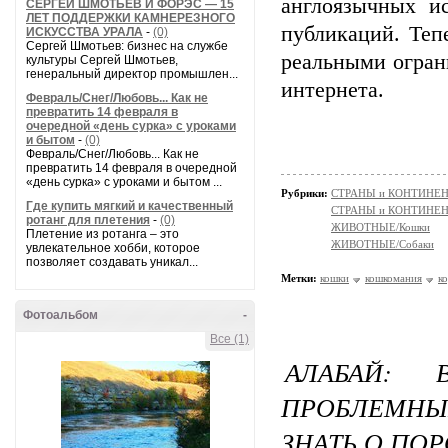
англоязычных и
СЕРГЕЙ ШМОТЬЕВ И ФОРЭС — 15
ЛЕТ ПОДДЕРЖКИ КАМНЕРЕЗНОГО
публикаций. Теп
ИСКУССТВА УРАЛА
-
(0)
Сергей Шмотьев: бизнес на службе
реальными огран
культуры Сергей Шмотьев,
генеральный директор промышлен...
интернета.
Февраль/Снег/Любовь... Как не
превратить 14 февраля в
очередной «день сурка» с уроками
и бытом
-
(0)
Февраль/Снег/Любовь... Как не
превратить 14 февраля в очередной
«день сурка» с уроками и бытом ...
Рубрики:
СТРАНЫ и КОНТИНЕ
Где купить мягкий и качественный
СТРАНЫ и КОНТИНЕ
ротанг для плетения
-
(0)
ЖИВОТНЫЕ/Кошки
Плетение из ротанга – это
ЖИВОТНЫЕ/Собаки
увлекательное хобби, которое
позволяет создавать уникал...
Метки:
кошки
кошкомания
к
Фотоальбом
-
Все (1)
АЛАБАЙ: 
ПРОБЛЕМН
ЗНАТЬ О ПОР