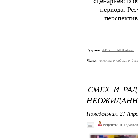
сценариев: гло
периода. Ре
перспектив
Рубрики:
ЖИВОТНЫЕ/Собаки
Метки:
генетика
собаки
буд
СМЕХ И РАД
НЕОЖИДАНН
Понедельник, 21 Апре
Рецепты_и_Рукодел