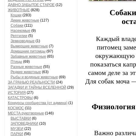
ДАВНО ЗАБЫТОЕ СТАРОЕ
(12)
ЖИВОТНЫЕ
(828)
Собаки
Кошки
(283)
ост
Дикие животные
(127)
Собаки
(111)
Насекомые
(9)
Рептилии
(5)
Каждый владе
Земноводные
(1)
питомец заме
Вымершие животные
(7)
Домашние питомцы
(97)
окружающую с
Забавные животные
(65)
Птицы
(69)
показаться кап
Разные животные
(55)
самом деле за э
Редкие животные
(63)
Рыбы и водяные животные
(69)
Для собак моча —
ЗА ГРАНЬЮ РЕАЛЬНОСТИ
(24)
ЗАГАДКИ И ТАЙНЫ ВСЕЛЕННОЙ
(29)
ИСТОРИЯ
(27)
КАТАСТРОФЫ
(6)
Конкурсы сообщества (от админа)
(1)
Физиология 
КОСМОС
(11)
МЕСТА рукотворные
(146)
ВЫСТАВКИ
(6)
ЗАПОВЕДНИКИ
(10)
МУЗЕИ
(22)
Важно различа
ПАРКИ
(56)