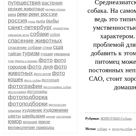
Среднеазиатск
путешествия
растения
редкие животные
собака. На самом
редкие птицы
реки
реки россии
река
ведь это типи
россия
рыбы
рыба
руны
санкт-петербург
умственность
скульптуры
собаки
собор
характером.
смешные коты
спасение животных
проблемой для
сша
спасение собаки
стихи
добавить к это
туризм
тайган
украина
турция
фото
фото
питомец может
утки
факты о кошках
фото дня
фото
городов
постоянных неп
животных
фото
фото котов
САО, стоит хор
кошек
фотограф
фото собак
фотографии
домашни
фотографии собак
фотографы
фотография
фотоподборка
фотоподборки
фотосессия
художники
художник
хищники
цветы
швейцария
щенки
эзотерика
Рубрики:
ЖИВОТНЫЕ/Собаки
юмор
яркое
япония
великолепие природы
Метки:
собаки
породы собак