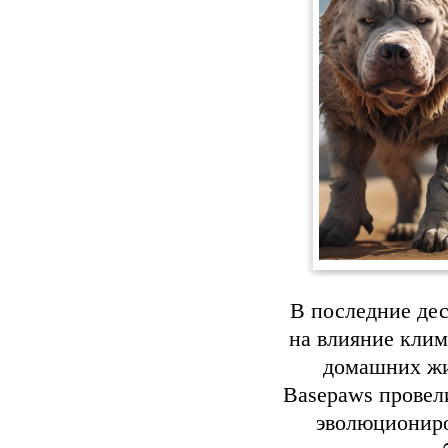
В последние де
на влияние клим
домашних жи
Basepaws провели
эволюциониро