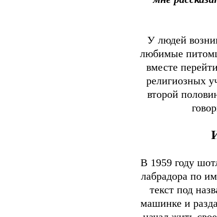
У людей возни
любимые питомцы
вместе перейти
религиозных уч
второй полови
гово
В 1959 году шот
лабрадора по и
текст под наз
машинке и разда