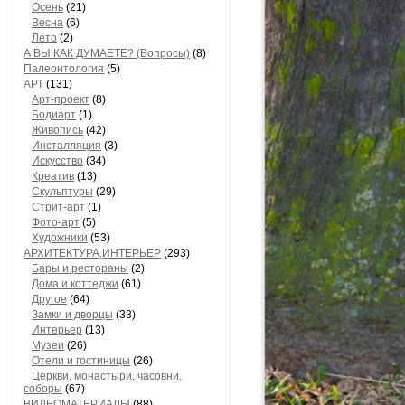
Осень
(21)
Весна
(6)
Лето
(2)
А ВЫ КАК ДУМАЕТЕ? (Вопросы)
(8)
Палеонтология
(5)
АРТ
(131)
Арт-проект
(8)
Бодиарт
(1)
Живопись
(42)
Инсталляция
(3)
Искусство
(34)
Креатив
(13)
Скульптуры
(29)
Стрит-арт
(1)
Фото-арт
(5)
Художники
(53)
АРХИТЕКТУРА,ИНТЕРЬЕР
(293)
Бары и рестораны
(2)
Дома и коттеджи
(61)
Другое
(64)
Замки и дворцы
(33)
Интерьер
(13)
Музеи
(26)
Отели и гостиницы
(26)
Церкви, монастыри, часовни,
соборы
(67)
ВИДЕОМАТЕРИАЛЫ
(88)