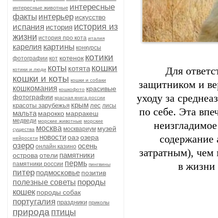
интересные
интересные животные
факты
интерьер
искусство
история из
испания
история
жизни
история про кота
италия
картины
карелия
конкурсы
котики
котенок
фотографии
кот
кошки
коты
котята
Для ответс
котики и люди
кошки и коты
кошки и собаки
защитником и ве
кошкомания
красивые
кошкофото
уходу за среднеа
фотографии
красная книга россии
крым
красоты зарубежья
лес
лисы
по себе. Эта вп
мальта
марокко
марракеш
медведи
морские животные
морские
неизгладимое
москва
музей
москвариум
существа
новости
оаэ
озера
содержание 
нейросети
озеро
осень
онлайн казино
затратным), чем
памятники
острова
отели
пермь
памятники россии
в жизни 
пингвины
питер
подмосковье
позитив
породы
полезные советы
кошек
породы собак
португалия
праздники
приколы
природа
птицы