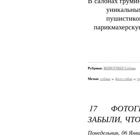
В салонах грумин
уникальны
пушистиков
парикмахерскую
Рубрики:
ЖИВОТНЫЕ/Собаки
Метки:
собаки
фото собак
г
17 ФОТОГ
ЗАБЫЛИ, ЧТ
Понедельник, 06 Янва