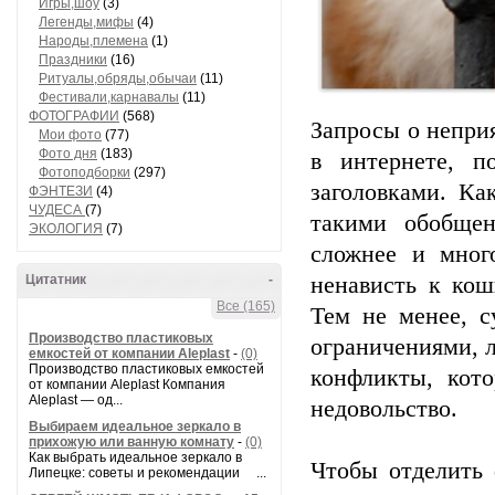
Игры,шоу
(3)
Легенды,мифы
(4)
Народы,племена
(1)
Праздники
(16)
Ритуалы,обряды,обычаи
(11)
Фестивали,карнавалы
(11)
ФОТОГРАФИИ
(568)
Запросы о непри
Мои фото
(77)
Фото дня
(183)
в интернете, п
Фотоподборки
(297)
заголовками. Ка
ФЭНТЕЗИ
(4)
ЧУДЕСА
(7)
такими обобщен
ЭКОЛОГИЯ
(7)
сложнее и мног
Цитатник
-
ненависть к кош
Все (165)
Тем не менее, 
Производство пластиковых
ограничениями, 
емкостей от компании Aleplast
-
(0)
Производство пластиковых емкостей
конфликты, кот
от компании Aleplast Компания
Aleplast — од...
недовольство.
Выбираем идеальное зеркало в
прихожую или ванную комнату
-
(0)
Как выбрать идеальное зеркало в
Чтобы отделить 
Липецке: советы и рекомендации ...