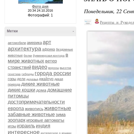
Фото дня
Понедельник, 22 Сент
20:34 24.10.2016
Фотографий: 1
Рецепты_и_Рукодел
Метки
-
арт
америка
автомобили
архитектура
африка
бездомные
в
животные
белки
букмекерская контора
мире животных
ветер
видео
странствий
вороны
высотка
города россии
генетика
гибриды
горы
дели
джайпур
дикая
деревья
дикие животные
природа
домашние
дикие кошки
дома
питомцы
достопримечательности
животные
европа
живопись
забавные животные
зима
зоопарк
игровые автоматы
индия
израиль
игры
интересное
интересное о кошках