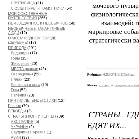
СВЯТИЛИЩА
(21)
мочевого пузыр
СКУЛЬПТУРЫ и ПАМЯТНИКИ
(54)
физиологическая
МОИ СОБСТВЕННЫЕ
ПУТЕШЕСТВИЯ
(266)
взаимодейст
НЕИЗВЕДАННОЕ и НЕОБЫЧНОЕ
(58)
НЕОБЫЧНЫЕ и ТАЛАНТЛИВЫЕ
маркировке соба
ЛЮДИ
(12)
О МОЕМ РОДНОМ ГОРОДЕ
стратегически в
(ДЕРЕВНЕ)
(17)
ПРИРОДА
(291)
Водопады
(17)
Горы
(35)
Животные
(20)
МЕСТА разные
(43)
Озера,ручьи
(59)
Рубрики:
ЖИВОТНЫЕ/Собаки
Пляжи
(23)
Растения и леса
(79)
Метки:
собаки
поведение соба
Реки
(52)
Явления
(23)
ПРИТЧИ,ЛЕГЕНДЫ,СТИХИ
(12)
Разное
(70)
СТРАНЫ, Г
РЕКОРДЫ
(2)
СТРАНЫ и КОНТИНЕНТЫ
(709)
АВСТРАЛИЯ
(5)
ЕДЯТ ИХ...
УКРАИНА
(2)
Саудовская Аравия
(1)
Вторник, 21 Октября
АЗИЯ
(33)