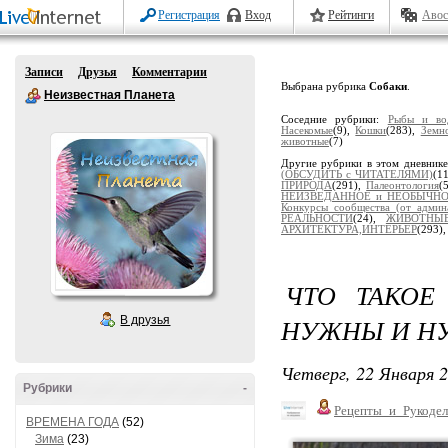
Регистрация
Вход
Рейтинги
Авос
Записи
Друзья
Комментарии
Выбрана рубрика
Собаки
.
Неизвестная Планета
Соседние рубрики:
Рыбы и во
Насекомые
(9),
Кошки
(283),
Земн
животные
(7)
Другие рубрики в этом дневник
(ОБСУДИТЬ с ЧИТАТЕЛЯМИ)
(1
ПРИРОДА
(291),
Палеонтология
(
НЕИЗВЕДАННОЕ и НЕОБЫЧН
Конкурсы сообщества (от админ
РЕАЛЬНОСТИ
(24),
ЖИВОТНЫ
АРХИТЕКТУРА,ИНТЕРЬЕР
(293)
ЧТО ТАКОЕ
НУЖНЫ И НУ
В друзья
Четверг, 22 Января 2
Рубрики
-
Рецепты_и_Рукодел
ВРЕМЕНА ГОДА
(52)
Зима
(23)