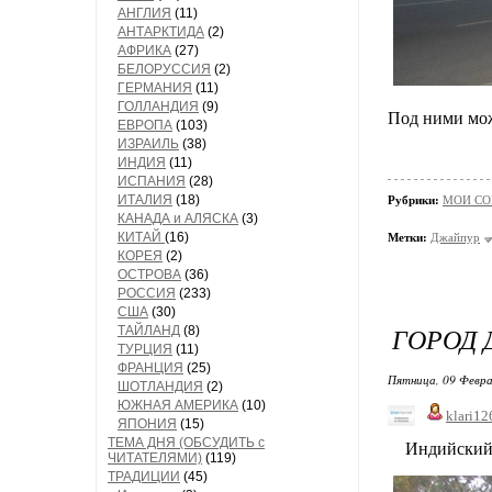
АНГЛИЯ
(11)
АНТАРКТИДА
(2)
АФРИКА
(27)
БЕЛОРУССИЯ
(2)
ГЕРМАНИЯ
(11)
ГОЛЛАНДИЯ
(9)
Под ними мож
ЕВРОПА
(103)
ИЗРАИЛЬ
(38)
ИНДИЯ
(11)
ИСПАНИЯ
(28)
ИТАЛИЯ
(18)
Рубрики:
МОИ СО
КАНАДА и АЛЯСКА
(3)
КИТАЙ
(16)
Метки:
Джайпур
КОРЕЯ
(2)
ОСТРОВА
(36)
РОССИЯ
(233)
США
(30)
ГОРОД 
ТАЙЛАНД
(8)
ТУРЦИЯ
(11)
ФРАНЦИЯ
(25)
Пятница, 09 Февра
ШОТЛАНДИЯ
(2)
ЮЖНАЯ АМЕРИКА
(10)
klari12
ЯПОНИЯ
(15)
ТЕМА ДНЯ (ОБСУДИТЬ с
Индийский 
ЧИТАТЕЛЯМИ)
(119)
ТРАДИЦИИ
(45)