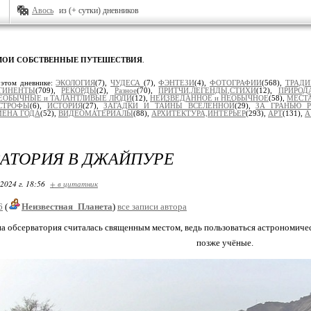
Авось
из (+ сутки) дневников
МОИ СОБСТВЕННЫЕ ПУТЕШЕСТВИЯ
.
 этом дневнике:
ЭКОЛОГИЯ
(7),
ЧУДЕСА
(7),
ФЭНТЕЗИ
(4),
ФОТОГРАФИИ
(568),
ТРАД
ТИНЕНТЫ
(709),
РЕКОРДЫ
(2),
Разное
(70),
ПРИТЧИ,ЛЕГЕНДЫ,СТИХИ
(12),
ПРИРОД
ЕОБЫЧНЫЕ и ТАЛАНТЛИВЫЕ ЛЮДИ
(12),
НЕИЗВЕДАННОЕ и НЕОБЫЧНОЕ
(58),
МЕСТА
СТРОФЫ
(6),
ИСТОРИЯ
(27),
ЗАГАДКИ И ТАЙНЫ ВСЕЛЕННОЙ
(29),
ЗА ГРАНЬЮ 
МЕНА ГОДА
(52),
ВИДЕОМАТЕРИАЛЫ
(88),
АРХИТЕКТУРА,ИНТЕРЬЕР
(293),
АРТ
(131),
А
АТОРИЯ В ДЖАЙПУРЕ
2024 г. 18:56
+ в цитатник
6
(
Неизвестная_Планета
)
все записи автора
на обсерватория считалась священным местом, ведь пользоваться астрономич
позже учёные.