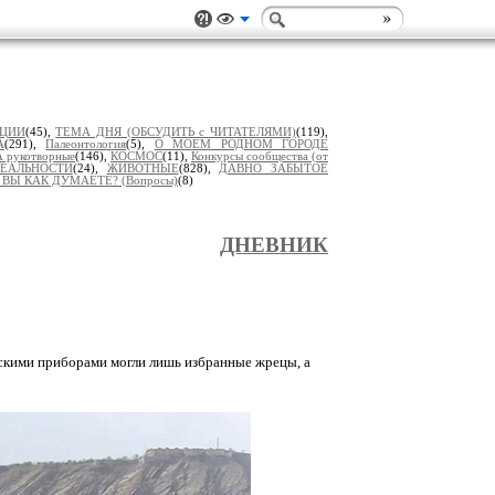
ИЦИИ
(45),
ТЕМА ДНЯ (ОБСУДИТЬ с ЧИТАТЕЛЯМИ)
(119),
А
(291),
Палеонтология
(5),
О МОЕМ РОДНОМ ГОРОДЕ
 рукотворные
(146),
КОСМОС
(11),
Конкурсы сообщества (от
РЕАЛЬНОСТИ
(24),
ЖИВОТНЫЕ
(828),
ДАВНО ЗАБЫТОЕ
 ВЫ КАК ДУМАЕТЕ? (Вопросы)
(8)
ДНЕВНИК
ескими приборами могли лишь избранные жрецы, а