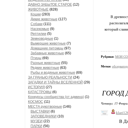
ДАВНО ЗАБЫТОЕ СТАРОЕ
(12)
ЖИВОТНЫЕ
(828)
Кошки
(283)
В древност
Дикие животные
(127)
располагал
Собаки
(111)
Насекомые
(9)
который слави
Рептилии
(5)
Земноводные
(1)
Вымершие животные
(7)
Домашние питомцы
(97)
Забавные животные
(65)
Рубрики:
МОИ СО
Птицы
(69)
Разные животные
(55)
Метки:
обсерватор
Редкие животные
(63)
Рыбы и водяные животные
(69)
ЗА ГРАНЬЮ РЕАЛЬНОСТИ
(24)
ЗАГАДКИ И ТАЙНЫ ВСЕЛЕННОЙ
(29)
ИСТОРИЯ
(27)
ГОРОД 
КАТАСТРОФЫ
(6)
Конкурсы сообщества (от админа)
(1)
КОСМОС
(11)
Четверг, 15 Феврал
МЕСТА рукотворные
(146)
ВЫСТАВКИ
(6)
klari12
ЗАПОВЕДНИКИ
(10)
В Дж
МУЗЕИ
(22)
ПАРКИ
(56)