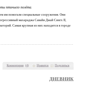
оты птичьего полёта.
чем им помогали специальные сооружения. Они
рогрессивный махараджа Савайи Джай Сингх II,
аторий. Самая крупная из них находится в городе
Комментарии
(
4
)
Нравится
Поделиться
ДНЕВНИК