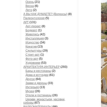
Осень
(21)
Весна
(6)
Лето
(2)
А ВЫ КАК ДУМАЕТЕ? (Вопросы)
(8)
Палеонтология
(5)
АРТ
(131)
Арт-проект
(8)
Бодиарт
(1)
Живопись
(42)
Инсталляция
(3)
Искусство
(34)
Креатив
(13)
Скульптуры
(29)
Стрит-арт
(1)
Фото-арт
(5)
Художники
(53)
АРХИТЕКТУРА,ИНТЕРЬЕР
(293)
Бары и рестораны
(2)
Дома и коттеджи
(61)
Другое
(64)
Замки и дворцы
(33)
Интерьер
(13)
Музеи
(26)
Отели и гостиницы
(26)
Церкви, монастыри, часовни,
соборы
(67)
ВИДЕОМАТЕРИАЛЫ
(88)