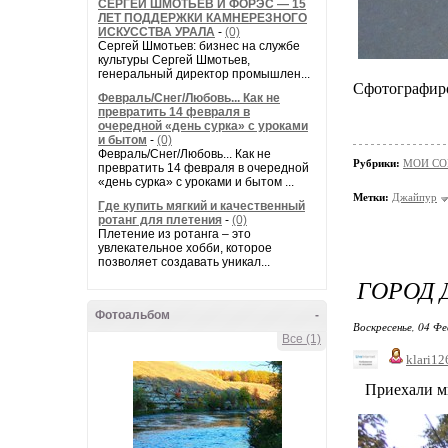
СЕРГЕЙ ШМОТЬЕВ И ФОРЭС — 15
ЛЕТ ПОДДЕРЖКИ КАМНЕРЕЗНОГО
ИСКУССТВА УРАЛА
-
(0)
Сергей Шмотьев: бизнес на службе
культуры Сергей Шмотьев,
генеральный директор промышлен...
Сфотографиро
Февраль/Снег/Любовь... Как не
превратить 14 февраля в
очередной «день сурка» с уроками
и бытом
-
(0)
Февраль/Снег/Любовь... Как не
Рубрики:
МОИ СО
превратить 14 февраля в очередной
«день сурка» с уроками и бытом ...
Метки:
Джайпур
Где купить мягкий и качественный
ротанг для плетения
-
(0)
Плетение из ротанга – это
увлекательное хобби, которое
позволяет создавать уникал...
ГОРОД 
Фотоальбом
-
Воскресенье, 04 Фе
Все (1)
klari12
Приехали мы