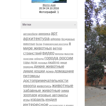
Фото дня
20:34 24.10.2016
Фотографий: 1
Метки
-
арт
америка
автомобили
архитектура
африка
бездомные
в
животные
белки
букмекерская контора
мире животных
ветер
видео
странствий
вороны
высотка
города россии
генетика
гибриды
горы
дели
джайпур
дикая
деревья
дикие животные
природа
домашние
дикие кошки
дома
питомцы
достопримечательности
животные
европа
живопись
забавные животные
зима
зоопарк
игровые автоматы
индия
израиль
игры
интересное
интересное о кошках