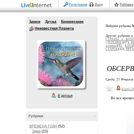
Регистрация
Вход
Рейтинги
Записи
Друзья
Комментарии
Выбрана рубрика
Неизвестная Планета
Другие рубрики в
СТРАНЫ и КОН
(ДЕРЕВНЕ)
(17),
Н
админа)
(1),
КАТА
СТАРОЕ
(12),
ВРЕ
ОБСЕРВ
Среда, 21 Февраля 
klari12
В друзья
Во все време
Рубрики
-
ВРЕМЕНА ГОДА
(52)
Зима
(23)