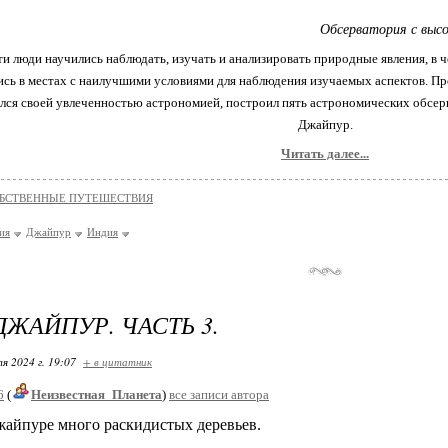
Обсерватория с выс
и люди научились наблюдать, изучать и анализировать природные явления, в 
ись в местах с наилучшими условиями для наблюдения изучаемых аспектов. П
лся своей увлеченностью астрономией, построил пять астрономических обсерв
Джайпур.
Читать далее...
БСТВЕННЫЕ ПУТЕШЕСТВИЯ
ия
Джайпур
Индия
ДЖАЙПУР. ЧАСТЬ 3.
я 2024 г. 19:07
+ в цитатник
6
(
Неизвестная_Планета
)
все записи автора
айпуре много раскидистых деревьев.