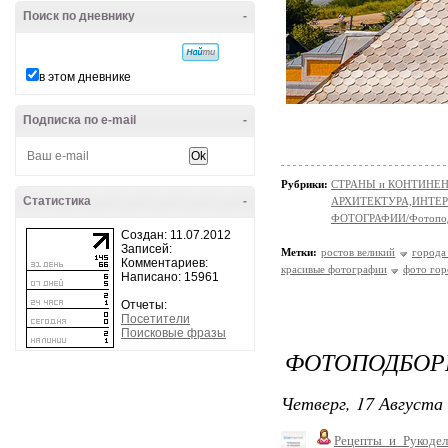
Поиск по дневнику
-
в этом дневнике
Подписка по e-mail
-
Рубрики:
СТРАНЫ и КОНТИНЕ
Статистика
-
АРХИТЕКТУРА,ИНТЕРЬЕР
ФОТОГРАФИИ/Фотопо
Создан: 11.07.2012
Записей:
Метки:
ростов великий
города
Комментариев:
красивые фотографии
фото гор
Написано: 15961
Отчеты:
Посетители
Поисковые фразы
ФОТОПОДБОРК
Четверг, 17 Августа 
Рецепты_и_Рукодел