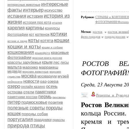
интересные
интересные животные
факты
интерьер
искусство
история из
испания
история
Рубрики:
СТРАНЫ и КОНТИНЕ
жизни
ФОТОГРАФИИ/Фотопо
история про кота
италия
картины
карелия
конкурсы
Метки:
ростов
ростов велики
котики
котенок
фотографии
кот
фото городов
города россии
кошки
коты
котята
котики и люди
кошки и коты
кошки и собаки
кошкомания
красивые
кошкофото
фотографии
красная книга россии
РОСТОВ ВЕ
крым
красоты зарубежья
лес
лисы
мальта
марокко
марракеш
ФОТОГРАФИЙ
медведи
морские животные
морские
москва
музей
москвариум
существа
новости
оаэ
озера
нейросети
Среда, 23 Августа 20
озеро
осень
онлайн казино
памятники
острова
отели
Рецепты_и_Рукодел
пермь
памятники россии
пингвины
питер
подмосковье
позитив
Ростов Велики
породы
полезные советы
кольца России.
кошек
породы собак
португалия
праздники
кремля и тре
приколы
природа
птицы