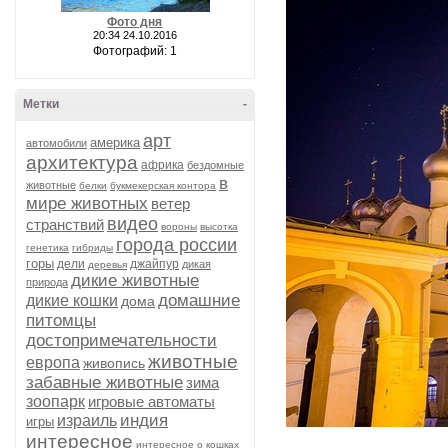
Фото дня
20:34 24.10.2016
Фотографий: 1
Метки
-
арт
америка
автомобили
архитектура
африка
бездомные
в
животные
белки
букмекерская контора
мире животных
ветер
видео
странствий
вороны
высотка
города россии
генетика
гибриды
горы
дели
джайпур
дикая
деревья
дикие животные
природа
домашние
дикие кошки
дома
питомцы
достопримечательности
животные
европа
живопись
забавные животные
зима
зоопарк
игровые автоматы
индия
израиль
игры
интересное
интересное о кошках