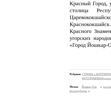
Красный Город, у
столица Рес
Царевококшай
Краснококшайск.
Красного Знамен
угорских народо
«Город Йошкар-О
Рубрики:
СТРАНЫ и КОНТИНЕ
ФОТОГРАФИИ/Фотопо
Метки:
Йошкар-Ола
росси
фотоподборка