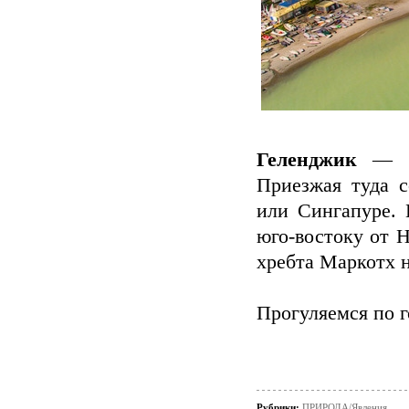
Геленджик
— эт
Приезжая туда с
или Сингапуре. 
юго-востоку от 
хребта Маркотх 
Прогуляемся по г
Рубрики:
ПРИРОДА/Явления