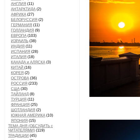
АНГЛИЯ
(11)
АНТАРКТИДА
(2)
АФРИКА
(27)
БЕЛОРУССИЯ
(2)
ГЕРМАНИЯ
(11)
ГОЛЛАНДИЯ
(9)
ЕВРОПА
(103)
ИЗРАИЛЬ
(38)
ИНДИЯ
(11)
ИСПАНИЯ
(28)
ИТАЛИЯ
(18)
КАНАДА и АЛЯСКА
(3)
КИТАЙ
(16)
КОРЕЯ
(2)
ОСТРОВА
(36)
РОССИЯ
(233)
США
(30)
ТАЙЛАНД
(8)
ТУРЦИЯ
(11)
ФРАНЦИЯ
(25)
ШОТЛАНДИЯ
(2)
ЮЖНАЯ АМЕРИКА
(10)
ЯПОНИЯ
(15)
ТЕМА ДНЯ (ОБСУДИТЬ с
ЧИТАТЕЛЯМИ)
(119)
ТРАДИЦИИ
(45)