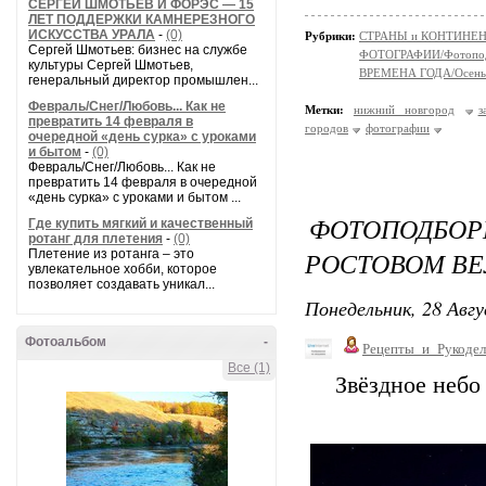
СЕРГЕЙ ШМОТЬЕВ И ФОРЭС — 15
ЛЕТ ПОДДЕРЖКИ КАМНЕРЕЗНОГО
ИСКУССТВА УРАЛА
-
(0)
Рубрики:
СТРАНЫ и КОНТИНЕ
Сергей Шмотьев: бизнес на службе
ФОТОГРАФИИ/Фотопо
культуры Сергей Шмотьев,
ВРЕМЕНА ГОДА/Осень
генеральный директор промышлен...
Февраль/Снег/Любовь... Как не
Метки:
нижний новгород
з
превратить 14 февраля в
городов
фотографии
очередной «день сурка» с уроками
и бытом
-
(0)
Февраль/Снег/Любовь... Как не
превратить 14 февраля в очередной
«день сурка» с уроками и бытом ...
ФОТОПОДБО
Где купить мягкий и качественный
ротанг для плетения
-
(0)
РОСТОВОМ ВЕ
Плетение из ротанга – это
увлекательное хобби, которое
позволяет создавать уникал...
Понедельник, 28 Авгу
Фотоальбом
-
Рецепты_и_Рукодел
Все (1)
Звёздное небо