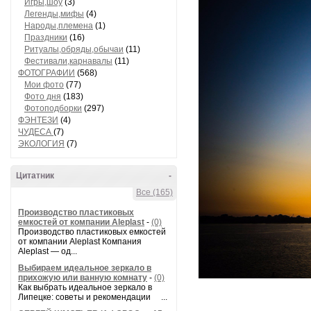
Игры,шоу
(3)
Легенды,мифы
(4)
Народы,племена
(1)
Праздники
(16)
Ритуалы,обряды,обычаи
(11)
Фестивали,карнавалы
(11)
ФОТОГРАФИИ
(568)
Мои фото
(77)
Фото дня
(183)
Фотоподборки
(297)
ФЭНТЕЗИ
(4)
ЧУДЕСА
(7)
ЭКОЛОГИЯ
(7)
Цитатник
-
Все (165)
Производство пластиковых
емкостей от компании Aleplast
-
(0)
Производство пластиковых емкостей
от компании Aleplast Компания
Aleplast — од...
Выбираем идеальное зеркало в
прихожую или ванную комнату
-
(0)
Как выбрать идеальное зеркало в
Липецке: советы и рекомендации ...