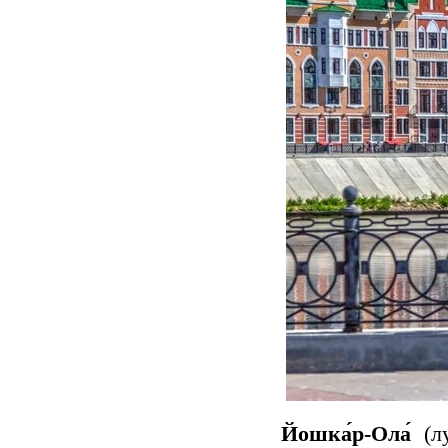
Йошка́р-Ола́
(лу