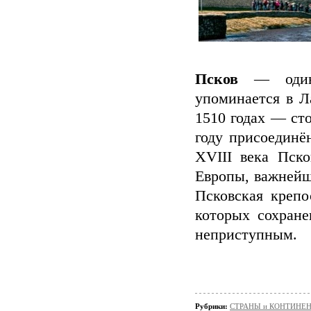
Псков
— один
упоминается в Л
1510 годах — ст
году присоединё
XVIII века Пск
Европы, важнейш
Псковская крепо
которых сохране
неприступным.
Рубрики:
СТРАНЫ и КОНТИНЕ