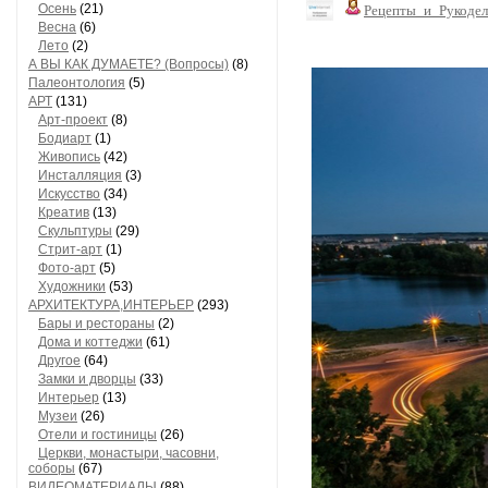
Осень
(21)
Рецепты_и_Рукодел
Весна
(6)
Лето
(2)
А ВЫ КАК ДУМАЕТЕ? (Вопросы)
(8)
Палеонтология
(5)
АРТ
(131)
Арт-проект
(8)
Бодиарт
(1)
Живопись
(42)
Инсталляция
(3)
Искусство
(34)
Креатив
(13)
Скульптуры
(29)
Стрит-арт
(1)
Фото-арт
(5)
Художники
(53)
АРХИТЕКТУРА,ИНТЕРЬЕР
(293)
Бары и рестораны
(2)
Дома и коттеджи
(61)
Другое
(64)
Замки и дворцы
(33)
Интерьер
(13)
Музеи
(26)
Отели и гостиницы
(26)
Церкви, монастыри, часовни,
соборы
(67)
ВИДЕОМАТЕРИАЛЫ
(88)