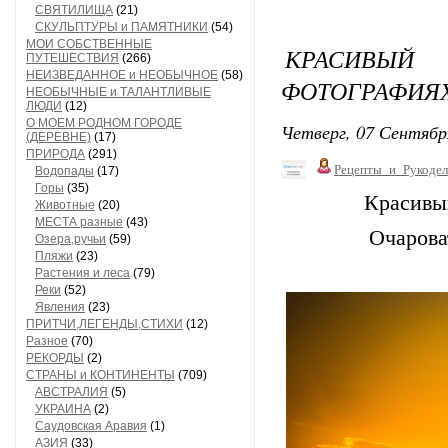
СВЯТИЛИЩА
(21)
СКУЛЬПТУРЫ и ПАМЯТНИКИ
(54)
МОИ СОБСТВЕННЫЕ
КРАСИВЫЙ
ПУТЕШЕСТВИЯ
(266)
НЕИЗВЕДАННОЕ и НЕОБЫЧНОЕ
(58)
ФОТОГРАФИЯХ
НЕОБЫЧНЫЕ и ТАЛАНТЛИВЫЕ
ЛЮДИ
(12)
О МОЕМ РОДНОМ ГОРОДЕ
Четверг, 07 Сентябр
(ДЕРЕВНЕ)
(17)
ПРИРОДА
(291)
Рецепты_и_Рукодел
Водопады
(17)
Горы
(35)
Красивы
Животные
(20)
МЕСТА разные
(43)
Очарова
Озера,ручьи
(59)
Пляжи
(23)
Растения и леса
(79)
Реки
(52)
Явления
(23)
ПРИТЧИ,ЛЕГЕНДЫ,СТИХИ
(12)
Разное
(70)
РЕКОРДЫ
(2)
СТРАНЫ и КОНТИНЕНТЫ
(709)
АВСТРАЛИЯ
(5)
УКРАИНА
(2)
Саудовская Аравия
(1)
АЗИЯ
(33)