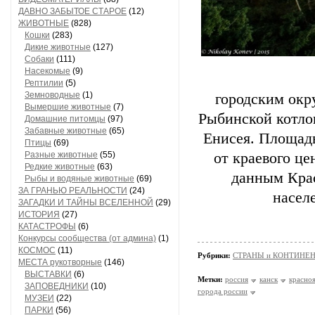
ДАВНО ЗАБЫТОЕ СТАРОЕ
(12)
ЖИВОТНЫЕ
(828)
Кошки
(283)
Дикие животные
(127)
Собаки
(111)
Насекомые
(9)
Рептилии
(5)
Земноводные
(1)
городским окр
Вымершие животные
(7)
Рыбинской котло
Домашние питомцы
(97)
Забавные животные
(65)
Енисея. Площадь
Птицы
(69)
Разные животные
(55)
от краевого це
Редкие животные
(63)
данным Крас
Рыбы и водяные животные
(69)
ЗА ГРАНЬЮ РЕАЛЬНОСТИ
(24)
населе
ЗАГАДКИ И ТАЙНЫ ВСЕЛЕННОЙ
(29)
ИСТОРИЯ
(27)
КАТАСТРОФЫ
(6)
Конкурсы сообщества (от админа)
(1)
КОСМОС
(11)
Рубрики:
СТРАНЫ и КОНТИНЕ
МЕСТА рукотворные
(146)
ВЫСТАВКИ
(6)
Метки:
россия
канск
красно
ЗАПОВЕДНИКИ
(10)
города россии
МУЗЕИ
(22)
ПАРКИ
(56)