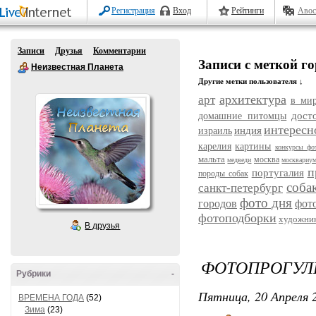
Регистрация
Вход
Рейтинги
Авос
Записи
Друзья
Комментарии
Записи с меткой го
Неизвестная Планета
Другие метки пользователя ↓
архитектура
арт
в ми
дост
домашние питомцы
интересн
индия
израиль
карелия
картины
конкурсы фо
мальта
москва
медведи
москвариу
п
португалия
породы собак
соба
санкт-петербург
фото дня
городов
фот
фотоподборки
художни
В друзья
ФОТОПРОГУЛК
Рубрики
-
Пятница, 20 Апреля 2
ВРЕМЕНА ГОДА
(52)
Зима
(23)