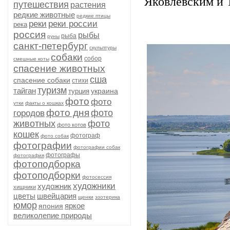
Яковлевским и 
путешествия
растения
редкие животные
редкие птицы
реки
реки россии
река
россия
рыбы
рыба
руны
санкт-петербург
скульптуры
собаки
собор
смешные коты
спасение животных
сша
спасение собаки
стихи
туризм
тайган
украина
турция
фото
фото
утки
факты о кошках
фото дня
фото
городов
животных
фото
фото котов
кошек
фотограф
фото собак
фотографии
фотографии собак
фотографы
фотография
фотоподборка
фотоподборки
фотосессия
художники
художник
хищники
цветы
швейцария
щенки
эзотерика
юмор
яркое
япония
великолепие природы