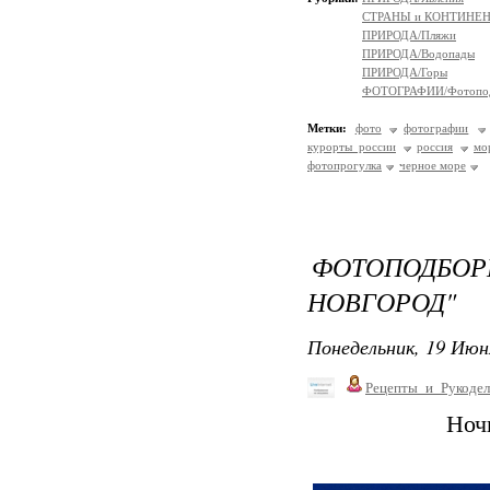
СТРАНЫ и КОНТИНЕ
ПРИРОДА/Пляжи
ПРИРОДА/Водопады
ПРИРОДА/Горы
ФОТОГРАФИИ/Фотопо
Метки:
фото
фотографии
курорты россии
россия
мо
фотопрогулка
черное море
ФОТОПОДБ
НОВГОРОД"
Понедельник, 19 Июн
Рецепты_и_Рукодел
Ноч