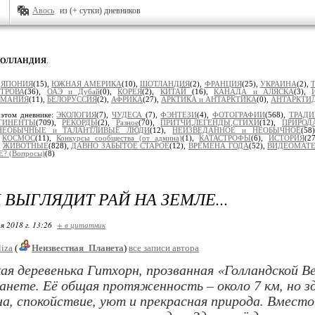
Авось
из (+ сутки) дневников
ГОЛЛАНДИЯ
.
:
ЯПОНИЯ
(15),
ЮЖНАЯ АМЕРИКА
(10),
ШОТЛАНДИЯ
(2),
ФРАНЦИЯ
(25),
УКРАИНА
(2),
ТРОВА
(36),
ОАЭ и Дубай
(0),
КОРЕЯ
(2),
КИТАЙ
(16),
КАНАДА и АЛЯСКА
(3),
РМАНИЯ
(11),
БЕЛОРУССИЯ
(2),
АФРИКА
(27),
АРКТИКА и АНТАРКТИКА
(0),
АНТАРКТИ
 этом дневнике:
ЭКОЛОГИЯ
(7),
ЧУДЕСА
(7),
ФЭНТЕЗИ
(4),
ФОТОГРАФИИ
(568),
ТРАД
ТИНЕНТЫ
(709),
РЕКОРДЫ
(2),
Разное
(70),
ПРИТЧИ,ЛЕГЕНДЫ,СТИХИ
(12),
ПРИРОД
НЕОБЫЧНЫЕ и ТАЛАНТЛИВЫЕ ЛЮДИ
(12),
НЕИЗВЕДАННОЕ и НЕОБЫЧНОЕ
(58
,
КОСМОС
(11),
Конкурсы сообщества (от админа)
(1),
КАТАСТРОФЫ
(6),
ИСТОРИЯ
(2
,
ЖИВОТНЫЕ
(828),
ДАВНО ЗАБЫТОЕ СТАРОЕ
(12),
ВРЕМЕНА ГОДА
(52),
ВИДЕОМАТ
? (Вопросы)
(8)
 ВЫГЛЯДИТ РАЙ НА ЗЕМЛЕ...
я 2018 г. 13:26
+ в цитатник
liza
(
Неизвестная_Планета
)
все записи автора
ая деревенька Гитхорн, прозванная «Голландской В
анете. Её общая протяженность – около 7 км, но з
а, спокойствие, уют и прекрасная природа. Вместо