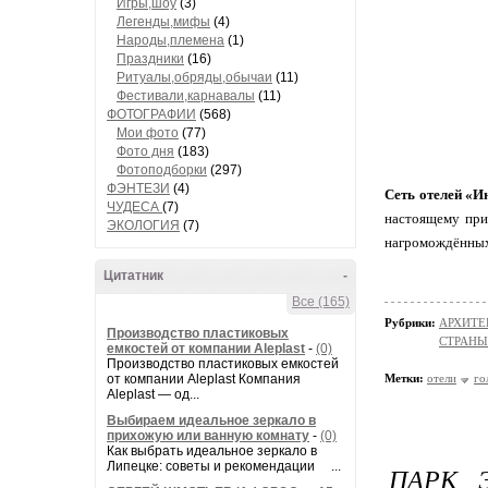
Игры,шоу
(3)
Легенды,мифы
(4)
Народы,племена
(1)
Праздники
(16)
Ритуалы,обряды,обычаи
(11)
Фестивали,карнавалы
(11)
ФОТОГРАФИИ
(568)
Мои фото
(77)
Фото дня
(183)
Фотоподборки
(297)
ФЭНТЕЗИ
(4)
Сеть отелей «И
ЧУДЕСА
(7)
настоящему при
ЭКОЛОГИЯ
(7)
нагромождённых 
Цитатник
-
Все (165)
Рубрики:
АРХИТЕК
Производство пластиковых
СТРАНЫ
емкостей от компании Aleplast
-
(0)
Производство пластиковых емкостей
от компании Aleplast Компания
Метки:
отели
го
Aleplast — од...
Выбираем идеальное зеркало в
прихожую или ванную комнату
-
(0)
Как выбрать идеальное зеркало в
Липецке: советы и рекомендации ...
ПАРК 