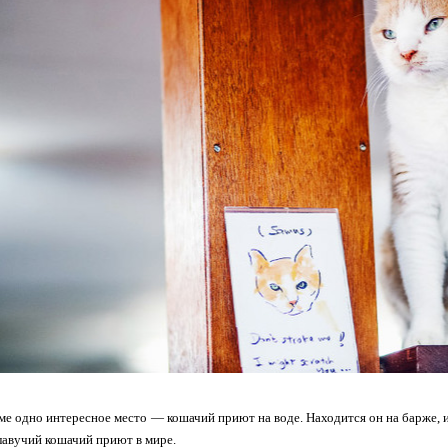
ме одно интересное место — кошачий приют на воде. Находится он на барже, и
авучий кошачий приют в мире.