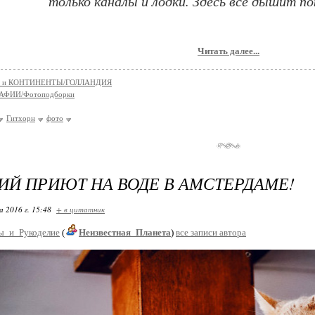
только каналы и лодки. Здесь всё дышит по
Читать далее...
 и КОНТИНЕНТЫ/ГОЛЛАНДИЯ
АФИИ/Фотоподборки
Гитхорн
фото
Й ПРИЮТ НА ВОДЕ В АМСТЕРДАМЕ!
 2016 г. 15:48
+ в цитатник
ы_и_Рукоделие
(
Неизвестная_Планета
)
все записи автора