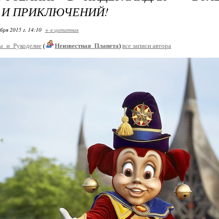
 И ПРИКЛЮЧЕНИЙ!
бря 2015 г. 14:10
+ в цитатник
ы_и_Рукоделие
(
Неизвестная_Планета
)
все записи автора