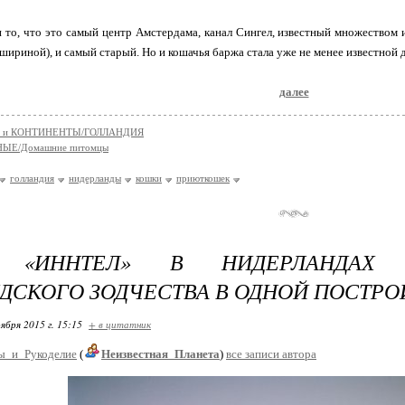
 то, что это самый центр Амстердама, канал Сингел, известный множеством
 шириной), и самый старый. Но и кошачья баржа стала уже не менее известной
далее
 и КОНТИНЕНТЫ/ГОЛЛАНДИЯ
ЫЕ/Домашние питомцы
голландия
нидерланды
кошки
приюткошек
Ь «ИННТЕЛ» В НИДЕРЛАНДАХ
ДСКОГО ЗОДЧЕСТВА В ОДНОЙ ПОСТРО
ября 2015 г. 15:15
+ в цитатник
ы_и_Рукоделие
(
Неизвестная_Планета
)
все записи автора