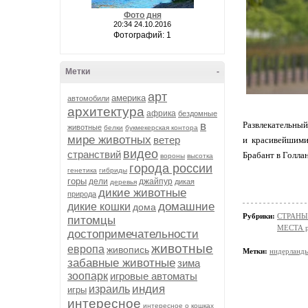
Фото дня
20:34 24.10.2016
Фотографий: 1
Метки
-
арт
америка
автомобили
архитектура
африка
бездомные
в
Развлекательны
животные
белки
букмекерская контора
мире животных
ветер
и красивейшими
видео
странствий
Брабант в Голла
вороны
высотка
города россии
генетика
гибриды
горы
дели
джайпур
дикая
деревья
дикие животные
природа
домашние
дикие кошки
дома
Рубрики:
СТРАНЫ
питомцы
МЕСТА р
достопримечательности
животные
европа
живопись
Метки:
нидерланд
забавные животные
зима
зоопарк
игровые автоматы
индия
израиль
игры
интересное
интересное о кошках