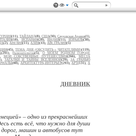
ТУРЦИЯ
(11),
ТАЙЛАНД
(8),
США
(30),
Саудовская Аравия
(1),
ИТАЛИЯ
(18),
ИСПАНИЯ
(28),
ИНДИЯ
(11),
ИЗРАИЛЬ
(38),
ДА
(2),
АНГЛИЯ
(11),
АЗИЯ
(33),
АВСТРАЛИЯ
(5)
ИЦИИ
(45),
ТЕМА ДНЯ (ОБСУДИТЬ с ЧИТАТЕЛЯМИ)
(119),
А
(291),
Палеонтология
(5),
О МОЕМ РОДНОМ ГОРОДЕ
),
МОИ СОБСТВЕННЫЕ ПУТЕШЕСТВИЯ
(266),
МЕСТА
7),
ЗАГАДКИ И ТАЙНЫ ВСЕЛЕННОЙ
(29),
ЗА ГРАНЬЮ
ЕРИАЛЫ
(88),
АРХИТЕКТУРА,ИНТЕРЬЕР
(293),
АРТ
(131),
А
ДНЕВНИК
енецией» – одно из прекраснейших
десь есть всё, что нужно для души
 дорог, машин и автобусов тут