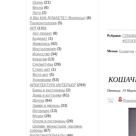
Осень
(21)
Весна
(6)
Лето
(2)
А ВЫ КАК ДУМАЕТЕ? (Вопросы)
(8)
Палеонтология
(5)
АРТ
(131)
Арт-проект
(8)
Рубрики:
СТРАНЫ
Бодиарт
(1)
ФОТОГР
Живопись
(42)
Инсталляция
(3)
Метки:
Голландия
Искусство
(34)
Креатив
(13)
Скульптуры
(29)
Стрит-арт
(1)
Фото-арт
(5)
КОШАЧИ
Художники
(53)
АРХИТЕКТУРА,ИНТЕРЬЕР
(293)
Бары и рестораны
(2)
Пятница, 18 Марта
Дома и коттеджи
(61)
Рецепт
Другое
(64)
Замки и дворцы
(33)
Интерьер
(13)
Музеи
(26)
Отели и гостиницы
(26)
Церкви, монастыри, часовни,
соборы
(67)
ВИДЕОМАТЕРИАЛЫ
(88)