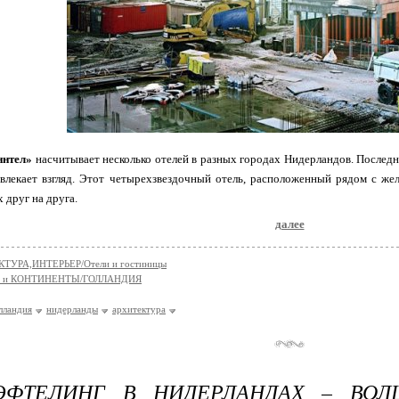
ннтел»
насчитывает несколько отелей в разных городах Нидерландов. Последн
влекает взгляд. Этот четырехзвездочный отель, расположенный рядом с жел
друг на друга.
далее
ТУРА,ИНТЕРЬЕР/Отели и гостиницы
 и КОНТИНЕНТЫ/ГОЛЛАНДИЯ
лландия
нидерланды
архитектура
ЭФТЕЛИНГ В НИДЕРЛАНДАХ – ВО