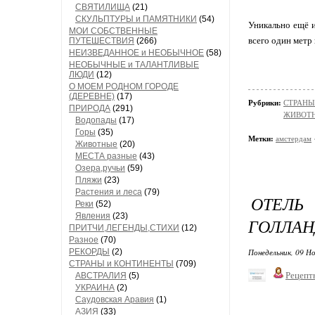
СВЯТИЛИЩА
(21)
СКУЛЬПТУРЫ и ПАМЯТНИКИ
(54)
Уникально ещё и
МОИ СОБСТВЕННЫЕ
всего один метр
ПУТЕШЕСТВИЯ
(266)
НЕИЗВЕДАННОЕ и НЕОБЫЧНОЕ
(58)
НЕОБЫЧНЫЕ и ТАЛАНТЛИВЫЕ
ЛЮДИ
(12)
О МОЕМ РОДНОМ ГОРОДЕ
(ДЕРЕВНЕ)
(17)
Рубрики:
СТРАНЫ
ПРИРОДА
(291)
ЖИВОТН
Водопады
(17)
Горы
(35)
Метки:
амстердам
Животные
(20)
МЕСТА разные
(43)
Озера,ручьи
(59)
Пляжи
(23)
Растения и леса
(79)
ОТЕЛ
Реки
(52)
Явления
(23)
ГОЛЛАН
ПРИТЧИ,ЛЕГЕНДЫ,СТИХИ
(12)
Разное
(70)
РЕКОРДЫ
(2)
Понедельник, 09 Но
СТРАНЫ и КОНТИНЕНТЫ
(709)
Рецепт
АВСТРАЛИЯ
(5)
УКРАИНА
(2)
Саудовская Аравия
(1)
АЗИЯ
(33)