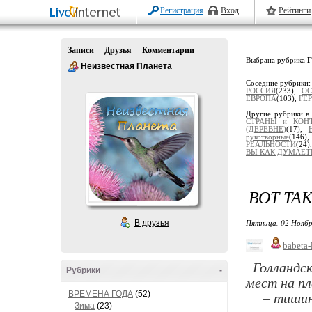
Регистрация
Вход
Рейтинги
Записи
Друзья
Комментарии
Выбрана рубрика
Неизвестная Планета
Соседние рубрики
РОССИЯ
(233),
ОС
ЕВРОПА
(103),
ГЕ
Другие рубрики в
СТРАНЫ и КОН
(ДЕРЕВНЕ)
(17),
рукотворные
(146)
РЕАЛЬНОСТИ
(24)
ВЫ КАК ДУМАЕТЕ
ВОТ ТАК
Пятница, 02 Ноябр
В друзья
babeta-
Голландск
Рубрики
-
мест на пл
– тишин
ВРЕМЕНА ГОДА
(52)
Зима
(23)