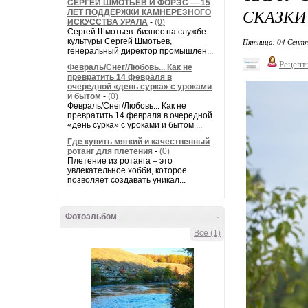
СЕРГЕЙ ШМОТЬЕВ И ФОРЭС — 15
СКАЗКИ
ЛЕТ ПОДДЕРЖКИ КАМНЕРЕЗНОГО
ИСКУССТВА УРАЛА
-
(0)
Сергей Шмотьев: бизнес на службе
культуры Сергей Шмотьев,
Пятница, 04 Сентя
генеральный директор промышлен...
Рецепт
Февраль/Снег/Любовь... Как не
превратить 14 февраля в
очередной «день сурка» с уроками
и бытом
-
(0)
Февраль/Снег/Любовь... Как не
превратить 14 февраля в очередной
«день сурка» с уроками и бытом ...
Где купить мягкий и качественный
ротанг для плетения
-
(0)
Плетение из ротанга – это
увлекательное хобби, которое
позволяет создавать уникал...
Фотоальбом
-
Все (1)