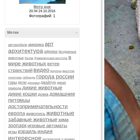
Фото дня
20:34 24.10.2016
Фотографий: 1
Метки
-
арт
америка
автомобили
архитектура
африка
бездомные
в
животные
белки
букмекерская контора
мире животных
ветер
видео
странствий
вороны
высотка
города россии
генетика
гибриды
горы
дели
джайпур
дикая
деревья
дикие животные
природа
домашние
дикие кошки
дома
питомцы
достопримечательности
животные
европа
живопись
забавные животные
зима
зоопарк
игровые автоматы
индия
израиль
игры
интересное
интересное о кошках