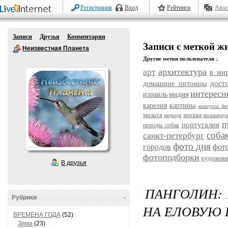
Регистрация
Вход
Рейтинги
Авос
Записи
Друзья
Комментарии
Записи с меткой ж
Неизвестная Планета
Другие метки пользователя ↓
архитектура
арт
в ми
дост
домашние питомцы
интересн
индия
израиль
карелия
картины
конкурсы фо
мальта
москва
медведи
москвариу
п
португалия
породы собак
соба
санкт-петербург
фото дня
городов
фот
фотоподборки
художни
В друзья
ПАНГОЛИН:
Рубрики
-
НА ЕЛОВУЮ
ВРЕМЕНА ГОДА
(52)
Зима
(23)