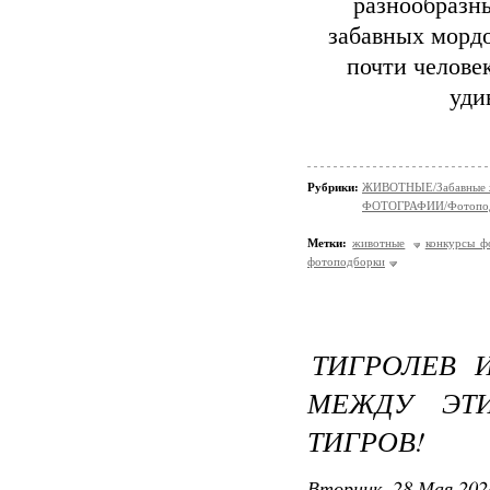
разнообразны
забавных мордо
почти челове
уди
Рубрики:
ЖИВОТНЫЕ/Забавные 
ФОТОГРАФИИ/Фотопо
Метки:
животные
конкурсы ф
фотоподборки
ТИГРОЛЕВ 
МЕЖДУ ЭТ
ТИГРОВ!
Вторник, 28 Мая 202