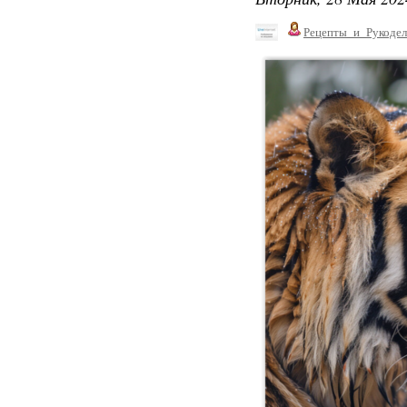
Рецепты_и_Рукодел