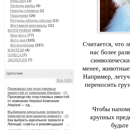
Игры,шоу
(3)
Легенды,мифы
(4)
Народы,племена
(1)
Праздники
(16)
Ритуалы,обряды,обычаи
(11)
Фестивали,карнавалы
(11)
ФОТОГРАФИИ
(568)
Мои фото
(77)
Фото дня
(183)
Считается, что 
Фотоподборки
(297)
ФЭНТЕЗИ
(4)
нас более раз
ЧУДЕСА
(7)
символический
ЭКОЛОГИЯ
(7)
менее, животные
Цитатник
-
Например, летуч
Все (165)
переносить груз
Производство пластиковых
емкостей от компании Aleplast
-
(0)
Производство пластиковых емкостей
от компании Aleplast Компания
Aleplast — од...
Чтобы напомн
Выбираем идеальное зеркало в
крупных пред
прихожую или ванную комнату
-
(0)
Как выбрать идеальное зеркало в
будьте
Липецке: советы и рекомендации ...