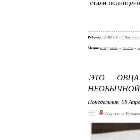
стали полноцен
Рубрики:
ЖИВОТНЫЕ/Дикие жив
Метки:
виверровые
генеты
ж
ЭТО ОВЦ
НЕОБЫЧНОЙ 
Понедельник, 08 Апре
Рецепты_и_Рукодел