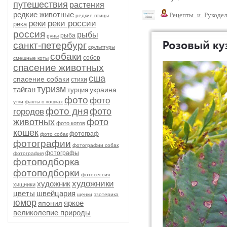
путешествия
растения
редкие животные
Рецепты_и_Рукодел
редкие птицы
реки
реки россии
река
россия
рыбы
рыба
руны
санкт-петербург
скульптуры
собаки
собор
смешные коты
спасение животных
сша
спасение собаки
стихи
туризм
тайган
украина
турция
фото
фото
утки
факты о кошках
фото дня
фото
городов
животных
фото
фото котов
кошек
фотограф
фото собак
фотографии
фотографии собак
фотографы
фотография
фотоподборка
фотоподборки
фотосессия
художники
художник
хищники
цветы
швейцария
щенки
эзотерика
юмор
яркое
япония
великолепие природы