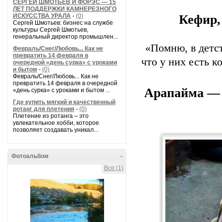
СЕРГЕЙ ШМОТЬЕВ И ФОРЭС — 15
ЛЕТ ПОДДЕРЖКИ КАМНЕРЕЗНОГО
ИСКУССТВА УРАЛА
-
(0)
Кефир,
Сергей Шмотьев: бизнес на службе
культуры Сергей Шмотьев,
генеральный директор промышлен...
«Помню, в детст
Февраль/Снег/Любовь... Как не
превратить 14 февраля в
что у них есть 
очередной «день сурка» с уроками
и бытом
-
(0)
Февраль/Снег/Любовь... Как не
превратить 14 февраля в очередной
Арапайма — 
«день сурка» с уроками и бытом ...
Где купить мягкий и качественный
ротанг для плетения
-
(0)
Плетение из ротанга – это
увлекательное хобби, которое
позволяет создавать уникал...
Фотоальбом
-
Все (1)