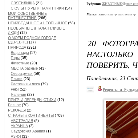
СВЯТИЛИЩА
(21)
Рубрики:
ЖИВОТНЫЕ/Дикие жив
СКУЛЬПТУРЫ и ПАМЯТНИКИ
(54)
МОИ СОБСТВЕННЫЕ
Метки:
животные
панголин
ПУТЕШЕСТВИЯ
(266)
НЕИЗВЕДАННОЕ и НЕОБЫЧНОЕ
(58)
НЕОБЫЧНЫЕ и ТАЛАНТЛИВЫЕ
ЛЮДИ
(12)
О МОЕМ РОДНОМ ГОРОДЕ
20 ФОТОГР
(ДЕРЕВНЕ)
(17)
ПРИРОДА
(291)
НАСТОЛЬКО
Водопады
(17)
Горы
(35)
ПОВЕРИТЬ, 
Животные
(20)
МЕСТА разные
(43)
Озера,ручьи
(59)
Понедельник, 23 Сент
Пляжи
(23)
Растения и леса
(79)
Реки
(52)
Рецепты_и_Рукодел
Явления
(23)
ПРИТЧИ,ЛЕГЕНДЫ,СТИХИ
(12)
Разное
(70)
РЕКОРДЫ
(2)
СТРАНЫ и КОНТИНЕНТЫ
(709)
АВСТРАЛИЯ
(5)
УКРАИНА
(2)
Саудовская Аравия
(1)
АЗИЯ
(33)