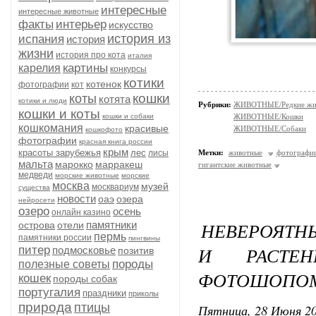
интересные
интересные животные
факты
интерьер
искусство
история из
испания
история
жизни
история про кота
италия
картины
карелия
конкурсы
котики
котенок
фотографии
кот
кошки
коты
котята
котики и люди
Рубрики:
ЖИВОТНЫЕ/Редкие жи
кошки и коты
кошки и собаки
ЖИВОТНЫЕ/Кошки
кошкомания
красивые
ЖИВОТНЫЕ/Собаки
кошкофото
фотографии
красная книга россии
крым
красоты зарубежья
лес
лисы
Метки:
животные
фотографи
мальта
марокко
марракеш
гигантские животные
медведи
морские животные
морские
москва
музей
москвариум
существа
новости
оаэ
озера
нейросети
озеро
осень
онлайн казино
НЕВЕРОЯТН
памятники
острова
отели
пермь
памятники россии
пингвины
И РАСТЕН
питер
подмосковье
позитив
породы
полезные советы
ФОТОШОПОМ
кошек
породы собак
португалия
праздники
приколы
природа
птицы
Пятница, 28 Июня 20