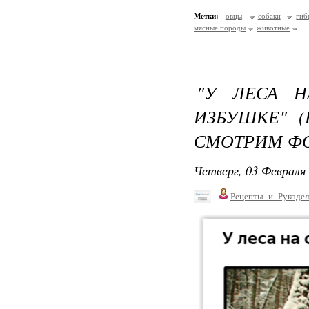
Метки:
овцы
собаки
гиб
мясные породы
животные
"У ЛЕСА 
ИЗБУШКЕ" 
СМОТРИМ ФО
Четверг, 03 Февраля 
Рецепты_и_Рукодел