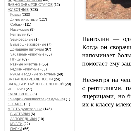
ДАВНО ЗАБЫТОЕ СТАРОЕ
(12)
ЖИВОТНЫЕ
(828)
Кошки
(283)
Дикие животные
(127)
Собаки
(111)
Насекомые
(9)
Рептилии
(5)
Панголин — одн
Земноводные
(1)
Вымершие животные
(7)
Когда он сворач
Домашние питомцы
(97)
напоминает боль
Забавные животные
(65)
Птицы
(69)
помогает ему за
Разные животные
(55)
Редкие животные
(63)
Рыбы и водяные животные
(69)
Несмотря на чеш
ЗА ГРАНЬЮ РЕАЛЬНОСТИ
(24)
ЗАГАДКИ И ТАЙНЫ ВСЕЛЕННОЙ
(29)
с рептилиями, 
ИСТОРИЯ
(27)
КАТАСТРОФЫ
(6)
ящерицами, но б
Конкурсы сообщества (от админа)
(1)
их к классу мле
КОСМОС
(11)
МЕСТА рукотворные
(146)
ВЫСТАВКИ
(6)
ЗАПОВЕДНИКИ
(10)
МУЗЕИ
(22)
ПАРКИ
(56)