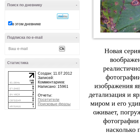
Поиск по дневнику
-
в этом дневнике
Подписка по e-mail
-
Новая сери
воображен
Статистика
-
реалистично
Создан: 11.07.2012
фотографии
Записей:
Комментариев:
изображения я
Написано: 15961
детализация и я
Отчеты:
Посетители
миром и его уд
Поисковые фразы
оживает, погру
фотографии 
насколько 