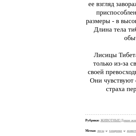
ее взгляд завор
приспособлен
размеры - в выс
Длина тела ти
обы
Лисицы Тибета
только из-за с
своей превосход
Они чувствуют 
страха пе
Рубрики:
ЖИВОТНЫЕ/Дикие жив
Метки:
лисы
хищники
живот