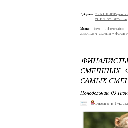
Рубрики:
ЖИВОТНЫЕ/Редкие жи
ФОТОГРАФИИ/Фотопо
Метки:
фото
фотографии
животные
растения
фотопод
ФИНАЛИС
СМЕШНЫХ Ф
САМЫХ СМЕШ
Понедельник, 03 Июн
Рецепты_и_Рукодел