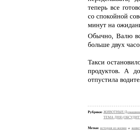
теперь все гото
со спокойной сов
минут на ожидан
Обычно, Валю вс
больше двух часо
Такси остановило
продуктов. А д
отпустила водите
Рубрики:
ЖИВОТНЫЕ/Домашние
ТЕМА ДНЯ (ОБСУДИТ
Метки:
история из жизни
живо