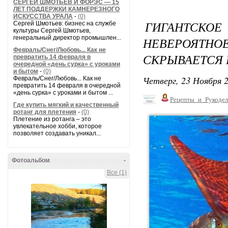
СЕРГЕЙ ШМОТЬЕВ И ФОРЭС — 15
ЛЕТ ПОДДЕРЖКИ КАМНЕРЕЗНОГО
ИСКУССТВА УРАЛА
-
(0)
ГИГАНТСКО
Сергей Шмотьев: бизнес на службе
культуры Сергей Шмотьев,
генеральный директор промышлен...
НЕВЕРОЯТ
Февраль/Снег/Любовь... Как не
СКРЫВАЕТСЯ 
превратить 14 февраля в
очередной «день сурка» с уроками
и бытом
-
(0)
Четверг, 23 Ноября 2
Февраль/Снег/Любовь... Как не
превратить 14 февраля в очередной
«день сурка» с уроками и бытом ...
Рецепты_и_Рукодел
Где купить мягкий и качественный
ротанг для плетения
-
(0)
Плетение из ротанга – это
увлекательное хобби, которое
позволяет создавать уникал...
Фотоальбом
-
Все (1)