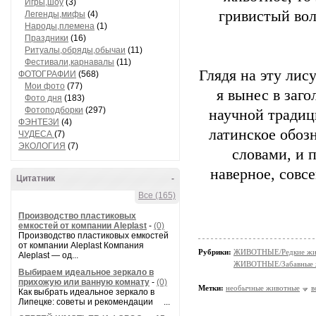
Игры,шоу
(3)
гривистый вол
Легенды,мифы
(4)
Народы,племена
(1)
Праздники
(16)
Ритуалы,обряды,обычаи
(11)
Фестивали,карнавалы
(11)
Глядя на эту лис
ФОТОГРАФИИ
(568)
Мои фото
(77)
я вынес в заго
Фото дня
(183)
Фотоподборки
(297)
научной традиц
ФЭНТЕЗИ
(4)
латинское обоз
ЧУДЕСА
(7)
ЭКОЛОГИЯ
(7)
словами, и п
наверное, совсе
Цитатник
-
Все (165)
Производство пластиковых
емкостей от компании Aleplast
-
(0)
Производство пластиковых емкостей
от компании Aleplast Компания
Рубрики:
ЖИВОТНЫЕ/Редкие жи
Aleplast — од...
ЖИВОТНЫЕ/Забавные 
Выбираем идеальное зеркало в
прихожую или ванную комнату
-
(0)
Метки:
необычные животные
в
Как выбрать идеальное зеркало в
Липецке: советы и рекомендации ...