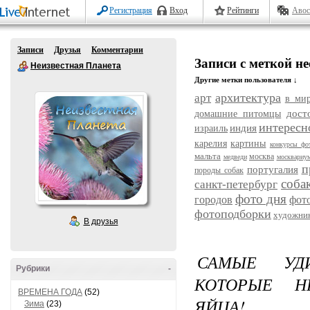
Регистрация
Вход
Рейтинги
Авос
Записи
Друзья
Комментарии
Записи с меткой 
Неизвестная Планета
Другие метки пользователя ↓
архитектура
арт
в ми
дост
домашние питомцы
интересн
индия
израиль
карелия
картины
конкурсы фо
мальта
москва
медведи
москвариу
п
португалия
породы собак
соба
санкт-петербург
фото дня
городов
фот
фотоподборки
художни
В друзья
САМЫЕ УД
Рубрики
-
КОТОРЫЕ Н
ВРЕМЕНА ГОДА
(52)
ЯЙЦА!
Зима
(23)