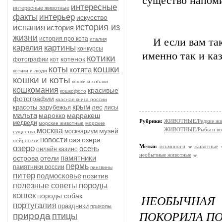
существо напоми
интересные
интересные животные
факты
интерьер
искусство
история из
испания
история
жизни
история про кота
италия
И если вам та
картины
карелия
конкурсы
именно так и ка
котики
котенок
фотографии
кот
кошки
коты
котята
котики и люди
кошки и коты
кошки и собаки
кошкомания
красивые
кошкофото
фотографии
красная книга россии
крым
красоты зарубежья
лес
лисы
мальта
марокко
марракеш
Рубрики:
ЖИВОТНЫЕ/Редкие жи
медведи
морские животные
морские
москва
ЖИВОТНЫЕ/Рыбы и вод
музей
москвариум
существа
новости
оаэ
озера
нейросети
Метки:
осьминоги
животные
озеро
осень
онлайн казино
необычные животные
памятники
острова
отели
пермь
памятники россии
пингвины
питер
подмосковье
позитив
породы
полезные советы
кошек
породы собак
НЕОБЫЧНА
португалия
праздники
приколы
ПОКОРИЛА ПО
природа
птицы