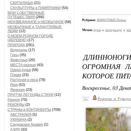
СВЯТИЛИЩА
(21)
СКУЛЬПТУРЫ и ПАМЯТНИКИ
(54)
МОИ СОБСТВЕННЫЕ
ПУТЕШЕСТВИЯ
(266)
Рубрики:
ЖИВОТНЫЕ/Птицы
НЕИЗВЕДАННОЕ и НЕОБЫЧНОЕ
(58)
НЕОБЫЧНЫЕ и ТАЛАНТЛИВЫЕ
Метки:
куры
породы кур
не
ЛЮДИ
(12)
О МОЕМ РОДНОМ ГОРОДЕ
(ДЕРЕВНЕ)
(17)
ПРИРОДА
(291)
Водопады
(17)
ДЛИННОНОГИ
Горы
(35)
Животные
(20)
ОГРОМНАЯ Л
МЕСТА разные
(43)
Озера,ручьи
(59)
КОТОРОЕ ПИТ
Пляжи
(23)
Растения и леса
(79)
Реки
(52)
Воскресенье, 03 Дека
Явления
(23)
ПРИТЧИ,ЛЕГЕНДЫ,СТИХИ
(12)
Рецепты_и_Рукодел
Разное
(70)
РЕКОРДЫ
(2)
СТРАНЫ и КОНТИНЕНТЫ
(709)
АВСТРАЛИЯ
(5)
УКРАИНА
(2)
Саудовская Аравия
(1)
АЗИЯ
(33)