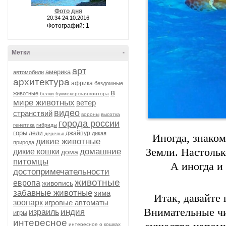
Фото дня
20:34 24.10.2016
Фотографий: 1
Метки
-
арт
америка
автомобили
архитектура
африка
бездомные
в
животные
белки
букмекерская контора
мире животных
ветер
видео
странствий
вороны
высотка
города россии
генетика
гибриды
горы
дели
джайпур
дикая
деревья
Иногда, знаком
дикие животные
природа
Земли. Настоль
домашние
дикие кошки
дома
питомцы
А иногда и
достопримечательности
животные
европа
живопись
забавные животные
зима
Итак, давайте 
зоопарк
игровые автоматы
Внимательные чи
индия
израиль
игры
интересное
интересное о кошках