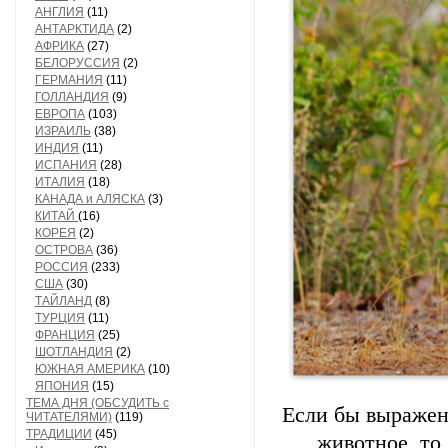
АНГЛИЯ
(11)
АНТАРКТИДА
(2)
АФРИКА
(27)
БЕЛОРУССИЯ
(2)
ГЕРМАНИЯ
(11)
ГОЛЛАНДИЯ
(9)
ЕВРОПА
(103)
ИЗРАИЛЬ
(38)
ИНДИЯ
(11)
ИСПАНИЯ
(28)
ИТАЛИЯ
(18)
КАНАДА и АЛЯСКА
(3)
КИТАЙ
(16)
КОРЕЯ
(2)
ОСТРОВА
(36)
РОССИЯ
(233)
США
(30)
ТАЙЛАНД
(8)
ТУРЦИЯ
(11)
ФРАНЦИЯ
(25)
ШОТЛАНДИЯ
(2)
ЮЖНАЯ АМЕРИКА
(10)
ЯПОНИЯ
(15)
ТЕМА ДНЯ (ОБСУДИТЬ с
Если бы выражени
ЧИТАТЕЛЯМИ)
(119)
ТРАДИЦИИ
(45)
животное, то