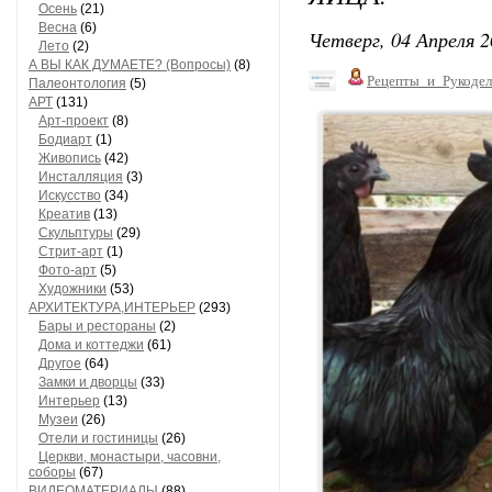
Осень
(21)
Весна
(6)
Четверг, 04 Апреля 2
Лето
(2)
А ВЫ КАК ДУМАЕТЕ? (Вопросы)
(8)
Рецепты_и_Рукодел
Палеонтология
(5)
АРТ
(131)
Арт-проект
(8)
Бодиарт
(1)
Живопись
(42)
Инсталляция
(3)
Искусство
(34)
Креатив
(13)
Скульптуры
(29)
Стрит-арт
(1)
Фото-арт
(5)
Художники
(53)
АРХИТЕКТУРА,ИНТЕРЬЕР
(293)
Бары и рестораны
(2)
Дома и коттеджи
(61)
Другое
(64)
Замки и дворцы
(33)
Интерьер
(13)
Музеи
(26)
Отели и гостиницы
(26)
Церкви, монастыри, часовни,
соборы
(67)
ВИДЕОМАТЕРИАЛЫ
(88)