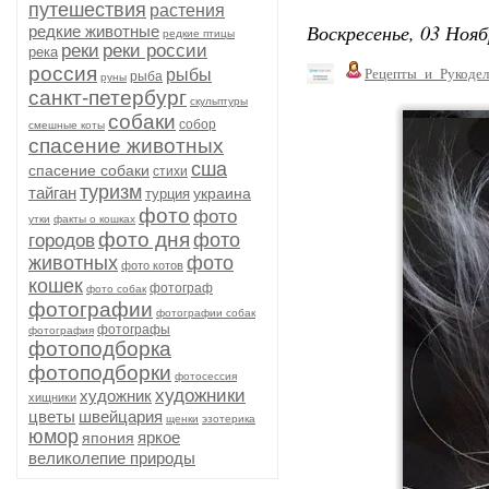
путешествия
растения
Воскресенье, 03 Нояб
редкие животные
редкие птицы
реки
реки россии
река
россия
рыбы
Рецепты_и_Рукодел
рыба
руны
санкт-петербург
скульптуры
собаки
собор
смешные коты
спасение животных
сша
спасение собаки
стихи
туризм
тайган
украина
турция
фото
фото
утки
факты о кошках
фото дня
фото
городов
животных
фото
фото котов
кошек
фотограф
фото собак
фотографии
фотографии собак
фотографы
фотография
фотоподборка
фотоподборки
фотосессия
художники
художник
хищники
цветы
швейцария
щенки
эзотерика
юмор
яркое
япония
великолепие природы