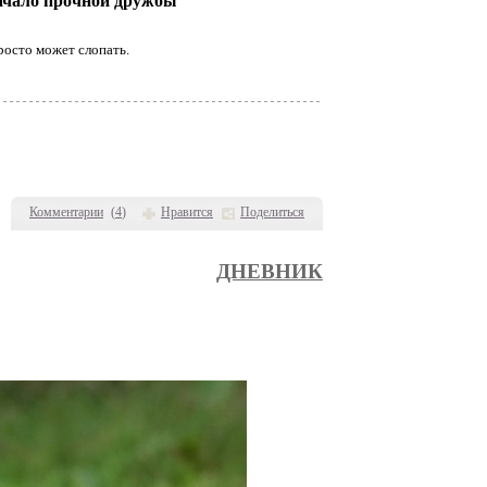
начало прочной дружбы
росто может слопать.
Комментарии
(
4
)
Нравится
Поделиться
ДНЕВНИК