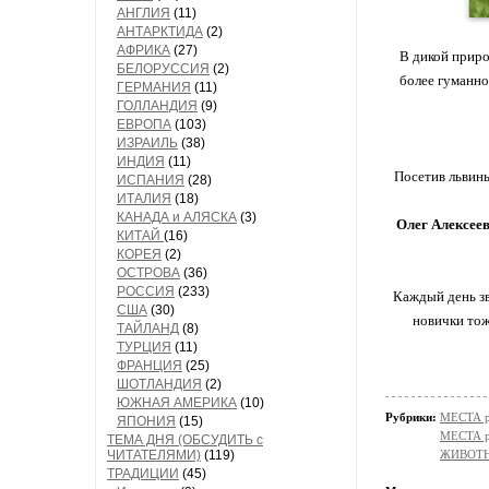
АНГЛИЯ
(11)
АНТАРКТИДА
(2)
АФРИКА
(27)
В дикой приро
БЕЛОРУССИЯ
(2)
более гуманно
ГЕРМАНИЯ
(11)
ГОЛЛАНДИЯ
(9)
ЕВРОПА
(103)
ИЗРАИЛЬ
(38)
ИНДИЯ
(11)
Посетив львины
ИСПАНИЯ
(28)
ИТАЛИЯ
(18)
КАНАДА и АЛЯСКА
(3)
Олег Алексее
КИТАЙ
(16)
КОРЕЯ
(2)
ОСТРОВА
(36)
РОССИЯ
(233)
Каждый день зв
США
(30)
новички тож
ТАЙЛАНД
(8)
ТУРЦИЯ
(11)
ФРАНЦИЯ
(25)
ШОТЛАНДИЯ
(2)
ЮЖНАЯ АМЕРИКА
(10)
Рубрики:
МЕСТА р
ЯПОНИЯ
(15)
МЕСТА 
ТЕМА ДНЯ (ОБСУДИТЬ с
ЧИТАТЕЛЯМИ)
(119)
ЖИВОТН
ТРАДИЦИИ
(45)