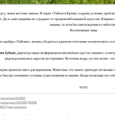
де у львов жесткие законы. В парке «Тайган в Крыму созданы условия, приб
е. Да и сами хищники не страдают от проявлений взаимной агрессии. Влияние 
львами, то хотя бы снисхождения к слабостя
Воспитанные львы
е прайды «Тайгана», можно убедится в удачном сочетании человеческого со
вич Зубков
, директор парка на фирменном автомобиле едет по саванне с осмо
рядом раскинулись заросли кустарников. Источник воды, густые ветви - эт
ерям приносят мясо для кормления. Животные это знают, приходят несколько п
е быстро понимают условия существования в саванне. Когда несколько лет соб
далее
укотворные/ПАРКИ
рукотворные/ЗАПОВЕДНИКИ
ЫЕ/Дикие животные