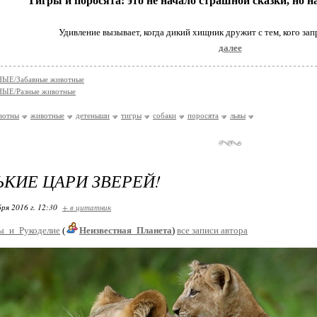
Тигры и поросята: это не начало страшной сказки, но 
Удивление вызывает, когда дикий хищник дружит с тем, кого зап
далее
Е/Забавные животные
Е/Разные животные
вотны
животные
детеныши
тигры
собаки
поросята
львы
КИЕ ЦАРИ ЗВЕРЕЙ!
ря 2016 г. 12:30
+ в цитатник
ы_и_Рукоделие
(
Неизвестная_Планета
)
все записи автора