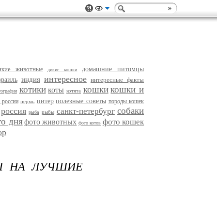
икие животные
домашние питомцы
дикие кошки
интересное
индия
зраиль
интересные факты
котики
кошки
кошки и
коты
котята
тографии
питер
полезные советы
 россии
породы кошек
пермь
собаки
россия
санкт-петербург
рыбы
рыба
то дня
фото кошек
фото животных
фото котов
ор
Ы НА ЛУЧШИЕ