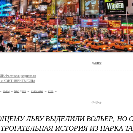
далее
И/Фестивали,карнавалы
 и КОНТИНЕНТЫ/США
львы
бродвей
ньюйорк
сша
ЩЕМУ ЛЬВУ ВЫДЕЛИЛИ ВОЛЬЕР, НО О
- ТРОГАТЕЛЬНАЯ ИСТОРИЯ ИЗ ПАРКА Т