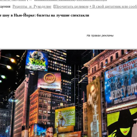
бщения
Рецепты_и_Рукоделие
[
Прочитать целиком
+
В свой цитатник или соо
е шоу в Нью-Йорке: билеты на лучшие спектакли