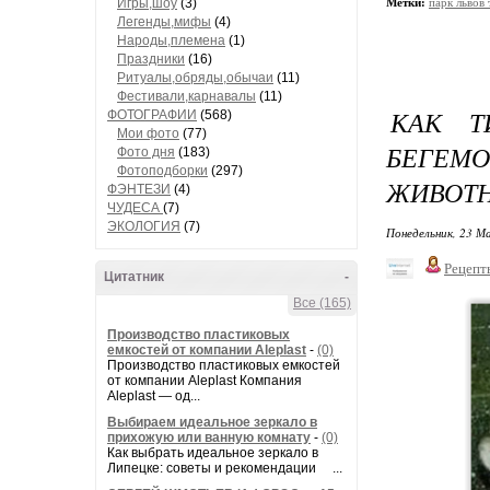
Игры,шоу
(3)
Метки:
парк львов 
Легенды,мифы
(4)
Народы,племена
(1)
Праздники
(16)
Ритуалы,обряды,обычаи
(11)
Фестивали,карнавалы
(11)
КАК Т
ФОТОГРАФИИ
(568)
Мои фото
(77)
БЕГЕМ
Фото дня
(183)
Фотоподборки
(297)
ЖИВОТН
ФЭНТЕЗИ
(4)
ЧУДЕСА
(7)
ЭКОЛОГИЯ
(7)
Понедельник, 23 Ма
Рецепт
Цитатник
-
Все (165)
Производство пластиковых
емкостей от компании Aleplast
-
(0)
Производство пластиковых емкостей
от компании Aleplast Компания
Aleplast — од...
Выбираем идеальное зеркало в
прихожую или ванную комнату
-
(0)
Как выбрать идеальное зеркало в
Липецке: советы и рекомендации ...