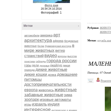
Фото дня
20:34 24.10.2016
Фотографий: 1
Метки
-
Рубрики:
ЖИВОТНЫ
ЖИВОТНЫ
арт
америка
автомобили
архитектура
Метки:
дружба жи
африка
бездомные
в
животные
белки
букмекерская контора
мире животных
ветер
видео
странствий
вороны
высотка
города россии
МАЛЕНЬ
генетика
гибриды
горы
дели
джайпур
дикая
деревья
дикие животные
природа
Пятница, 07 Октяб
домашние
дикие кошки
дома
питомцы
Рецепт
достопримечательности
животные
европа
живопись
забавные животные
зима
зоопарк
игровые автоматы
индия
израиль
игры
интересное
интересное о кошках