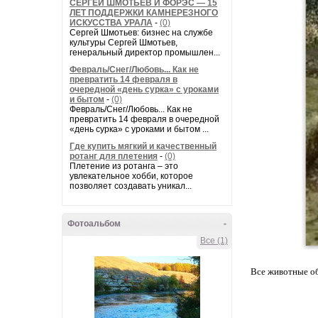
СЕРГЕЙ ШМОТЬЕВ И ФОРЭС — 15
ЛЕТ ПОДДЕРЖКИ КАМНЕРЕЗНОГО
ИСКУССТВА УРАЛА
-
(0)
Сергей Шмотьев: бизнес на службе
культуры Сергей Шмотьев,
генеральный директор промышлен...
Февраль/Снег/Любовь... Как не
превратить 14 февраля в
очередной «день сурка» с уроками
и бытом
-
(0)
Февраль/Снег/Любовь... Как не
превратить 14 февраля в очередной
«день сурка» с уроками и бытом ...
Где купить мягкий и качественный
ротанг для плетения
-
(0)
Плетение из ротанга – это
увлекательное хобби, которое
позволяет создавать уникал...
Фотоальбом
-
Все (1)
Все животные об