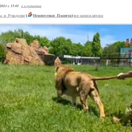
2023 г. 15:01
+ в цитатник
ы_и_Рукоделие
(
Неизвестная_Планета
)
все записи автора