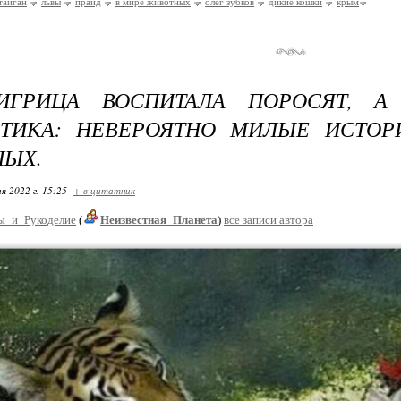
тайган
львы
прайд
в мире животных
олег зубков
дикие кошки
крым
ИГРИЦА ВОСПИТАЛА ПОРОСЯТ, А
ОТИКА: НЕВЕРОЯТНО МИЛЫЕ ИСТОР
ЫХ.
я 2022 г. 15:25
+ в цитатник
ы_и_Рукоделие
(
Неизвестная_Планета
)
все записи автора