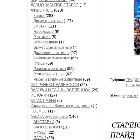
ДАВНО ЗАБЫТОЕ СТАРОЕ
(12)
ЖИВОТНЫЕ
(828)
Кошки
(283)
Дикие животные
(127)
Собаки
(111)
Насекомые
(9)
Рептилии
(5)
Земноводные
(1)
Вымершие животные
(7)
Домашние питомцы
(97)
Забавные животные
(65)
Птицы
(69)
Разные животные
(55)
Редкие животные
(63)
Рыбы и водяные животные
(69)
Рубрики:
ТРАДИЦИ
ЗА ГРАНЬЮ РЕАЛЬНОСТИ
(24)
СТРАНЫ
ЗАГАДКИ И ТАЙНЫ ВСЕЛЕННОЙ
(29)
ИСТОРИЯ
(27)
Метки:
король лев
КАТАСТРОФЫ
(6)
Конкурсы сообщества (от админа)
(1)
КОСМОС
(11)
МЕСТА рукотворные
(146)
СТАРЕЮ
ВЫСТАВКИ
(6)
ЗАПОВЕДНИКИ
(10)
ПРАЙД 
МУЗЕИ
(22)
ПАРКИ
(56)