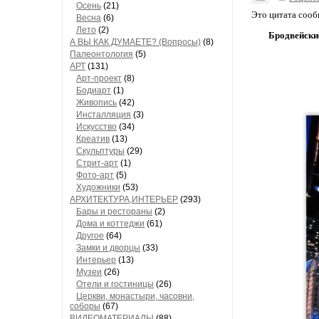
Осень
(21)
Это цитата соо
Весна
(6)
Лето
(2)
Бродвейски
А ВЫ КАК ДУМАЕТЕ? (Вопросы)
(8)
Палеонтология
(5)
АРТ
(131)
Арт-проект
(8)
Бодиарт
(1)
Живопись
(42)
Инсталляция
(3)
Искусство
(34)
Креатив
(13)
Скульптуры
(29)
Стрит-арт
(1)
Фото-арт
(5)
Художники
(53)
АРХИТЕКТУРА,ИНТЕРЬЕР
(293)
Бары и рестораны
(2)
Дома и коттеджи
(61)
Другое
(64)
Замки и дворцы
(33)
Интерьер
(13)
Музеи
(26)
Отели и гостиницы
(26)
Церкви, монастыри, часовни,
соборы
(67)
ВИДЕОМАТЕРИАЛЫ
(88)