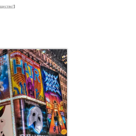
бщество!
]