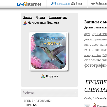
Регистрация
Вход
Рейтинги
Записи
Друзья
Комментарии
Записи с 
Неизвестная Планета
Другие метки поль
архитек
арт
достопримеча
интерьер
исп
коты
кошком
по
породы собак
спасение ж
фотографи
В друзья
БРОДВ
СПЕКТА
Рубрики
-
Среда, 03 Сентябр
ВРЕМЕНА ГОДА
(52)
Зима
(23)
Рецепт