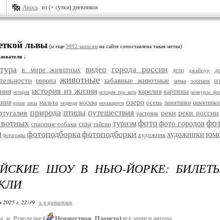
Авось
из (+ сутки) дневников
меткой львы
(и еще
3892 записям
на сайте сопоставлена такая метка)
зователя ↓
тура
видео
города россии
в мире животных
д
дели
джайпур
животные
тельности
забавные животные
европа
зима
и
зоопарк
история из жизни
ания
карелия
картины
история
история про кота
конкурсы фо
озеро
ания
мальта
осень
москва
памятники
памятники
крым
лисы
медведи
москвариум
природа
птицы
путешествия
ртугалия
реки
реки россии
растения
фото
фо
ивотных
туризм
фото городов
сша
спасение собаки
тайган
и
фотоподборка
фотоподборки
юм
художники
художник
фотографы
ЕЙСКИЕ ШОУ В НЬЮ-ЙОРКЕ: БИЛЕТ
КЛИ
я 2025 г. 22:39
+ в цитатник
ы_и_Рукоделие
(
Неизвестная_Планета
)
все записи автора