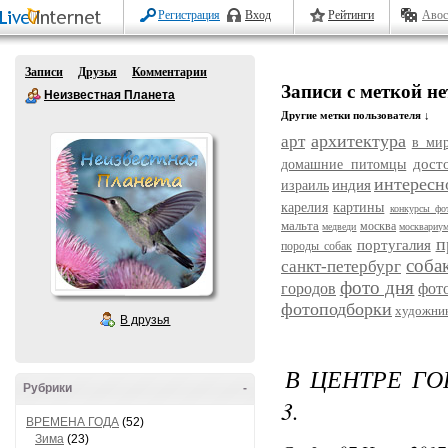
Регистрация
Вход
Рейтинги
Авос
Записи
Друзья
Комментарии
Записи с меткой н
Неизвестная Планета
Другие метки пользователя ↓
архитектура
арт
в ми
дост
домашние питомцы
интересн
индия
израиль
карелия
картины
конкурсы фо
мальта
москва
медведи
москвариу
п
португалия
породы собак
соба
санкт-петербург
фото дня
городов
фот
фотоподборки
художни
В друзья
В ЦЕНТРЕ ГО
Рубрики
-
3.
ВРЕМЕНА ГОДА
(52)
Зима
(23)