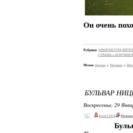
Он очень пох
Рубрики:
АРХИТЕКТУРА,ИНТЕРЬ
СТРАНЫ и КОНТИНЕ
Метки:
фонтан
Нетания
Изр
БУЛЬВАР НИЦ
Воскресенье, 29 Янва
klari126
(
Неизв
Бульвар Н