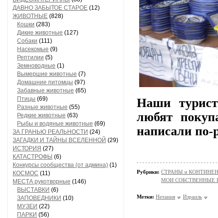
ДАВНО ЗАБЫТОЕ СТАРОЕ
(12)
ЖИВОТНЫЕ
(828)
Кошки
(283)
Дикие животные
(127)
Собаки
(111)
Насекомые
(9)
Рептилии
(5)
Земноводные
(1)
Вымершие животные
(7)
Домашние питомцы
(97)
Забавные животные
(65)
Птицы
(69)
Наши турист
Разные животные
(55)
любят покуп
Редкие животные
(63)
Рыбы и водяные животные
(69)
написали по-р
ЗА ГРАНЬЮ РЕАЛЬНОСТИ
(24)
ЗАГАДКИ И ТАЙНЫ ВСЕЛЕННОЙ
(29)
ИСТОРИЯ
(27)
КАТАСТРОФЫ
(6)
Конкурсы сообщества (от админа)
(1)
Рубрики:
СТРАНЫ и КОНТИНЕ
КОСМОС
(11)
МОИ СОБСТВЕННЫЕ
МЕСТА рукотворные
(146)
ВЫСТАВКИ
(6)
Метки:
Нетания
Израиль
ЗАПОВЕДНИКИ
(10)
МУЗЕИ
(22)
ПАРКИ
(56)