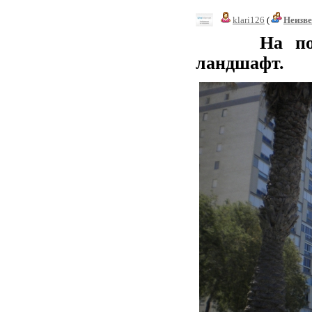
klari126
(
Неизв
На побереж
ландшафт.