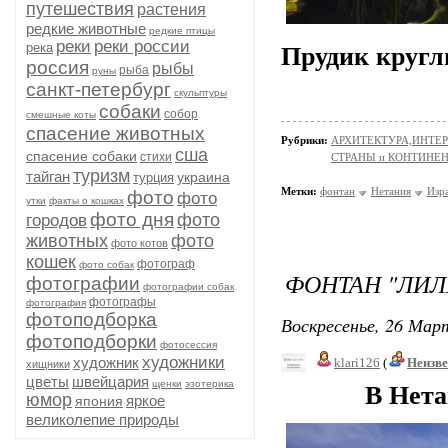
путешествия
растения
редкие животные
редкие птицы
реки
реки россии
река
Прудик кругл
россия
рыбы
рыба
руны
санкт-петербург
скульптуры
собаки
собор
смешные коты
спасение животных
Рубрики:
АРХИТЕКТУРА,ИНТЕРЬ
сша
спасение собаки
стихи
СТРАНЫ и КОНТИНЕ
туризм
тайган
украина
турция
Метки:
фонтан
Нетания
Изр
фото
фото
утки
факты о кошках
фото дня
фото
городов
животных
фото
фото котов
кошек
фотограф
фото собак
ФОНТАН "ЛИЛ
фотографии
фотографии собак
фотографы
фотография
фотоподборка
Воскресенье, 26 Март
фотоподборки
фотосессия
художники
художник
klari126
(
Неизв
хищники
цветы
швейцария
щенки
эзотерика
В Нетании 
юмор
яркое
япония
великолепие природы