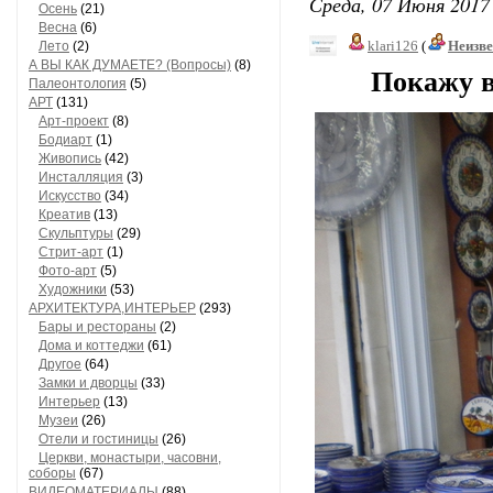
Среда, 07 Июня 2017 
Осень
(21)
Весна
(6)
klari126
(
Неизв
Лето
(2)
А ВЫ КАК ДУМАЕТЕ? (Вопросы)
(8)
Покажу вам 
Палеонтология
(5)
АРТ
(131)
Арт-проект
(8)
Бодиарт
(1)
Живопись
(42)
Инсталляция
(3)
Искусство
(34)
Креатив
(13)
Скульптуры
(29)
Стрит-арт
(1)
Фото-арт
(5)
Художники
(53)
АРХИТЕКТУРА,ИНТЕРЬЕР
(293)
Бары и рестораны
(2)
Дома и коттеджи
(61)
Другое
(64)
Замки и дворцы
(33)
Интерьер
(13)
Музеи
(26)
Отели и гостиницы
(26)
Церкви, монастыри, часовни,
соборы
(67)
ВИДЕОМАТЕРИАЛЫ
(88)