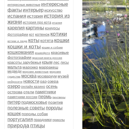
интересные
интересные животные
факты
интерьер
искусство
история из
испания
история
жизни
история про кота
италия
картины
карелия
конкурсы
котики
котенок
фотографии
кот
кошки
коты
котята
котики и люди
кошки и коты
кошки и собаки
кошкомания
красивые
кошкофото
фотографии
красная книга россии
крым
красоты зарубежья
лес
лисы
мальта
марокко
марракеш
медведи
морские животные
морские
москва
музей
москвариум
существа
новости
оаэ
озера
нейросети
озеро
осень
онлайн казино
памятники
острова
отели
пермь
памятники россии
пингвины
питер
подмосковье
позитив
породы
полезные советы
кошек
породы собак
португалия
праздники
приколы
природа
птицы