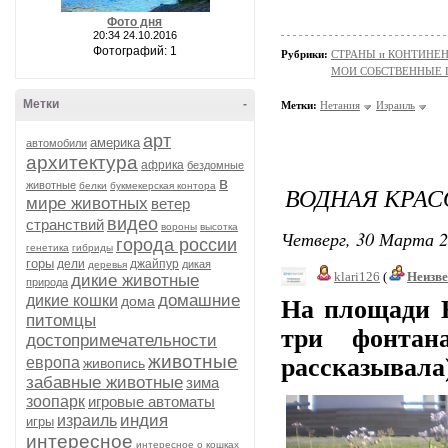
Фото дня
20:34 24.10.2016
Фотографий: 1
Рубрики:
СТРАНЫ и КОНТИНЕ
МОИ СОБСТВЕННЫЕ
Метки
-
Метки:
Нетания
Израиль
арт
америка
автомобили
архитектура
африка
бездомные
в
животные
белки
букмекерская контора
ВОДНАЯ КРАСО
мире животных
ветер
видео
странствий
вороны
высотка
Четверг, 30 Марта 2
города россии
генетика
гибриды
горы
дели
джайпур
дикая
деревья
klari126
(
Неизв
дикие животные
природа
домашние
дикие кошки
дома
На площади Н
питомцы
три фонта
достопримечательности
животные
рассказывала
европа
живопись
забавные животные
зима
зоопарк
игровые автоматы
индия
израиль
игры
интересное
интересное о кошках