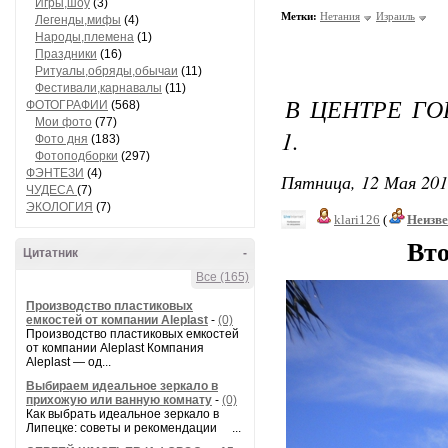
Игры,шоу
(3)
Метки:
Нетания
Израиль
Легенды,мифы
(4)
Народы,племена
(1)
Праздники
(16)
Ритуалы,обряды,обычаи
(11)
Фестивали,карнавалы
(11)
В ЦЕНТРЕ ГО
ФОТОГРАФИИ
(568)
Мои фото
(77)
1.
Фото дня
(183)
Фотоподборки
(297)
ФЭНТЕЗИ
(4)
Пятница, 12 Мая 201
ЧУДЕСА
(7)
ЭКОЛОГИЯ
(7)
klari126
(
Неизв
Вторая по
Цитатник
-
Все (165)
Производство пластиковых
емкостей от компании Aleplast
-
(0)
Производство пластиковых емкостей
от компании Aleplast Компания
Aleplast — од...
Выбираем идеальное зеркало в
прихожую или ванную комнату
-
(0)
Как выбрать идеальное зеркало в
Липецке: советы и рекомендации ...