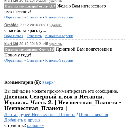
20-12-2016-23:07
удалить
klari126
Желаю Вам интересного
Ответ на комментарий esoterick
#
путешествия!
Обратиться
-
Ответить
-
К полной версии
29-12-2016-20:31
удалить
Orchid5
Спасибо за красоту...
Обратиться
-
Ответить
-
К полной версии
29-12-2016-21:45
удалить
klari126
Приятной Вам подготовки к
Ответ на комментарий Orchid5
#
Новому году!
Обратиться
-
Ответить
-
К полной версии
Комментарии (6):
вверх^
Вы сейчас не можете прокомментировать это сообщение.
Дневник Северный пляж в Нетании.
Израиль. Часть 2. | Неизвестная_Планета -
Неизвестная_Планета |
Лента друзей Неизвестная_Планета
/
Полная версия
Добавить в друзья
Страницы:
раньше»