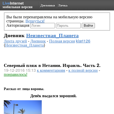
Live
Internet
Дневники
Личка
мобильная версия
Вы были перенаправлены на мобильную версию
страницы.
Вернуться!
Авторизация
Дневник
Неизвестная_Планета
Лента друзей
-
Дневник
-
Полная версия
klari126
(
Неизвестная_Планета
)
Северный пляж в Нетании. Израиль. Часть 2.
19-12-2016 15:13
к комментариям
-
к полной версии
-
понравилось!
Рассказ от лица вороны.
Денёк выдался хороший.