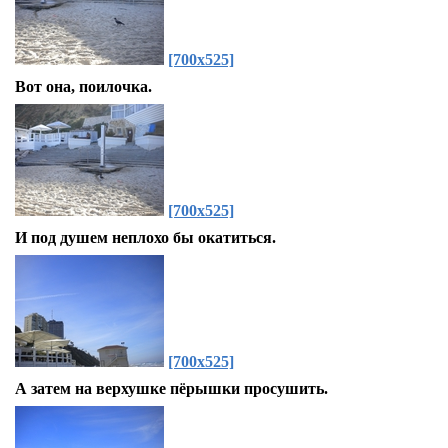
[700x525]
Вот она, поилочка.
[700x525]
И под душем неплохо бы окатиться.
[700x525]
А затем на верхушке пёрышки просушить.