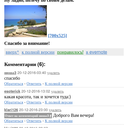
Ну ладно, полечу по своим делам.
[700x525]
Спасибо за внимание!
вверх^
к полной версии
понравилось!
в evernote
Комментарии (6):
20-12-2016-03:40
удалить
нюша3
спасибо
Обратиться
-
Ответить
-
К полной версии
20-12-2016-13:02
удалить
esoterick
какая красота, так и хочется туда:)
Обратиться
-
Ответить
-
К полной версии
20-12-2016-23:00
удалить
klari126
Доброго Вам вечера!
Ответ на комментарий нюша3
#
Обратиться
-
Ответить
-
К полной версии