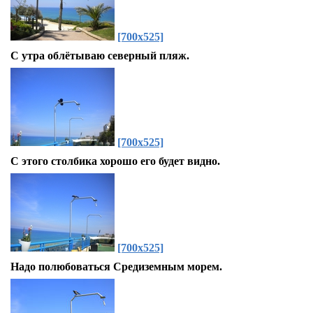
[700x525]
С утра облётываю северный пляж.
[700x525]
С этого столбика хорошо его будет видно.
[700x525]
Надо полюбоваться Средиземным морем.