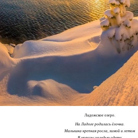
Ладожское озеро.
На Ладоге родилась ёлочка.
Малышка крепкая росла, зимой и летом
В морозы наледью одета