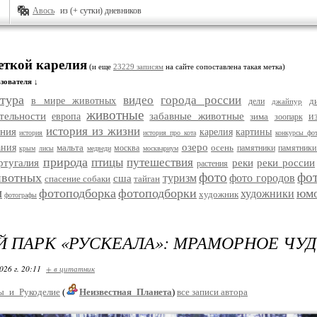
Авось
из (+ сутки) дневников
еткой карелия
(и еще
23229 записям
на сайте сопоставлена такая метка)
зователя ↓
тура
видео
города россии
в мире животных
д
дели
джайпур
животные
тельности
забавные животные
европа
зима
и
зоопарк
история из жизни
ания
карелия
картины
история
история про кота
конкурсы фо
озеро
ания
мальта
осень
москва
памятники
памятники
крым
лисы
медведи
москвариум
природа
птицы
путешествия
ртугалия
реки
реки россии
растения
фото
фо
ивотных
туризм
фото городов
сша
спасение собаки
тайган
и
фотоподборка
фотоподборки
юм
художники
художник
фотографы
 ПАРК «РУСКЕАЛА»: МРАМОРНОЕ ЧУ
026 г. 20:11
+ в цитатник
ы_и_Рукоделие
(
Неизвестная_Планета
)
все записи автора