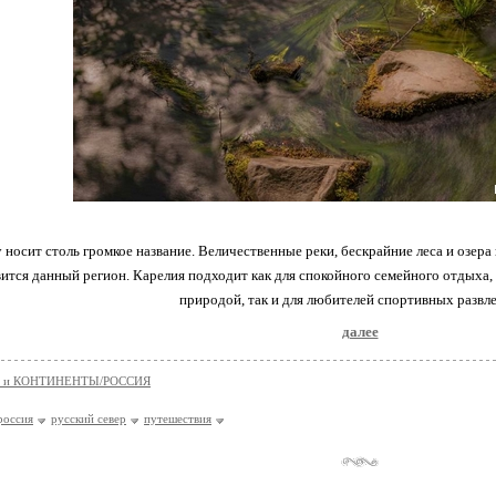
 носит столь громкое название. Величественные реки, бескрайние леса и озера 
вится данный регион. Карелия подходит как для спокойного семейного отдыха
природой, так и для любителей спортивных развл
далее
 и КОНТИНЕНТЫ/РОССИЯ
россия
русский север
путешествия