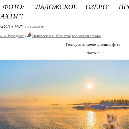
 ФОТО: "ЛАДОЖСКОЕ ОЗЕРО" ПР
АХТИ"!
ля 2018 г. 14:57
+ в цитатник
ы_и_Рукоделие
(
Неизвестная_Планета
)
все записи автора
Голосуем за самое красивое фото!
Фото 1: