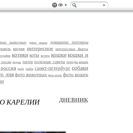
икие животные
домашние питомцы
дикие кошки
интересное
индия
зраиль
интересные факты
котики
кошки
кошки и
коты
котята
тографии
питер
полезные советы
 россии
породы кошек
пермь
собаки
россия
санкт-петербург
рыбы
рыба
то дня
фото кошек
фото животных
фото котов
ор
ДО КАРЕЛИИ
ДНЕВНИК