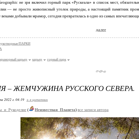
eographic не зря включил горный парк «Рускеала» в список мест, обязател
елии — не просто живописный уголок природы, а настоящий памятник пром
е веками добывали мрамор, сегодня превратилась в одно из самых впечатляющ
далее
укотворные/ПАРКИ
А
мраморный карьер
карьер
горный парк
Я – ЖЕМЧУЖИНА РУССКОГО СЕВЕРА.
та 2022 г. 04:19
+ в цитатник
ы_и_Рукоделие
(
Неизвестная_Планета
)
все записи автора