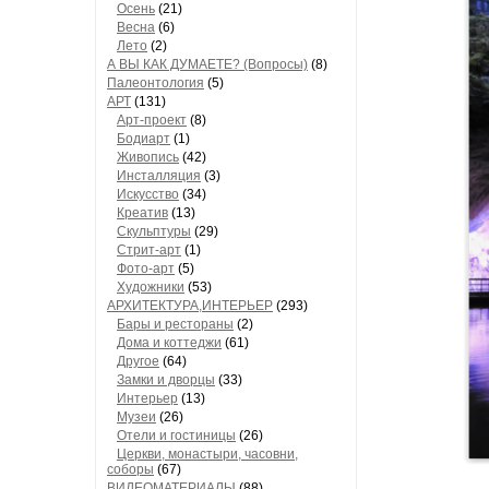
Осень
(21)
Весна
(6)
Лето
(2)
А ВЫ КАК ДУМАЕТЕ? (Вопросы)
(8)
Палеонтология
(5)
АРТ
(131)
Арт-проект
(8)
Бодиарт
(1)
Живопись
(42)
Инсталляция
(3)
Искусство
(34)
Креатив
(13)
Скульптуры
(29)
Стрит-арт
(1)
Фото-арт
(5)
Художники
(53)
АРХИТЕКТУРА,ИНТЕРЬЕР
(293)
Бары и рестораны
(2)
Дома и коттеджи
(61)
Другое
(64)
Замки и дворцы
(33)
Интерьер
(13)
Музеи
(26)
Отели и гостиницы
(26)
Церкви, монастыри, часовни,
соборы
(67)
ВИДЕОМАТЕРИАЛЫ
(88)