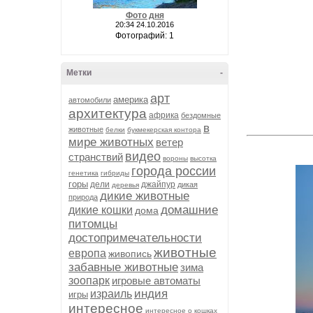
Фото дня
20:34 24.10.2016
Фотографий: 1
Метки
-
арт
америка
автомобили
архитектура
африка
бездомные
в
животные
белки
букмекерская контора
мире животных
ветер
видео
странствий
вороны
высотка
города россии
генетика
гибриды
горы
дели
джайпур
дикая
деревья
дикие животные
природа
домашние
дикие кошки
дома
питомцы
достопримечательности
животные
европа
живопись
забавные животные
зима
зоопарк
игровые автоматы
индия
израиль
игры
интересное
интересное о кошках