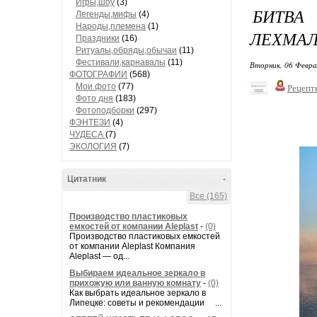
Игры,шоу
(3)
БИТВА
Легенды,мифы
(4)
Народы,племена
(1)
ЛЕХМАЛ
Праздники
(16)
Ритуалы,обряды,обычаи
(11)
Фестивали,карнавалы
(11)
Вторник, 06 Февра
ФОТОГРАФИИ
(568)
Мои фото
(77)
Рецепт
Фото дня
(183)
Фотоподборки
(297)
ФЭНТЕЗИ
(4)
ЧУДЕСА
(7)
ЭКОЛОГИЯ
(7)
Цитатник
-
Все (165)
Производство пластиковых
емкостей от компании Aleplast
-
(0)
Производство пластиковых емкостей
от компании Aleplast Компания
Aleplast — од...
Выбираем идеальное зеркало в
прихожую или ванную комнату
-
(0)
Как выбрать идеальное зеркало в
Липецке: советы и рекомендации ...