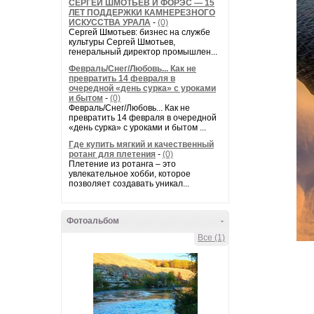
СЕРГЕЙ ШМОТЬЕВ И ФОРЭС — 15
ЛЕТ ПОДДЕРЖКИ КАМНЕРЕЗНОГО
ИСКУССТВА УРАЛА
-
(0)
Сергей Шмотьев: бизнес на службе
культуры Сергей Шмотьев,
генеральный директор промышлен...
Февраль/Снег/Любовь... Как не
превратить 14 февраля в
очередной «день сурка» с уроками
и бытом
-
(0)
Февраль/Снег/Любовь... Как не
превратить 14 февраля в очередной
«день сурка» с уроками и бытом ...
Где купить мягкий и качественный
ротанг для плетения
-
(0)
Плетение из ротанга – это
увлекательное хобби, которое
позволяет создавать уникал...
Фотоальбом
-
Все (1)