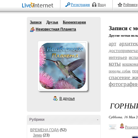
Регистрация
Вход
Рейтинги
Записи
Друзья
Комментарии
Записи с м
Неизвестная Планета
Другие метки поль
архитек
арт
достопримеча
интерьер
исп
коты
кошком
по
породы собак
спасение ж
фотографи
В друзья
ГОРНЫЙ
Суббота, 16 Мая 2
Рубрики
-
Рецепт
ВРЕМЕНА ГОДА
(52)
Зима
(23)