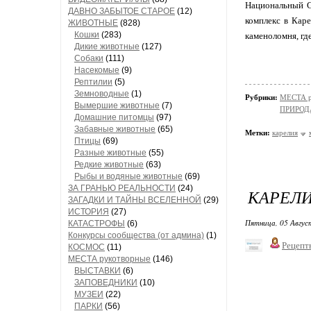
Национальный G
ДАВНО ЗАБЫТОЕ СТАРОЕ
(12)
комплекс в Кар
ЖИВОТНЫЕ
(828)
Кошки
(283)
каменоломня, гд
Дикие животные
(127)
Собаки
(111)
Насекомые
(9)
Рептилии
(5)
Земноводные
(1)
Рубрики:
МЕСТА р
Вымершие животные
(7)
ПРИРОД
Домашние питомцы
(97)
Забавные животные
(65)
Метки:
карелия
Птицы
(69)
Разные животные
(55)
Редкие животные
(63)
Рыбы и водяные животные
(69)
ЗА ГРАНЬЮ РЕАЛЬНОСТИ
(24)
КАРЕЛИ
ЗАГАДКИ И ТАЙНЫ ВСЕЛЕННОЙ
(29)
ИСТОРИЯ
(27)
Пятница, 05 Авгус
КАТАСТРОФЫ
(6)
Конкурсы сообщества (от админа)
(1)
Рецепт
КОСМОС
(11)
МЕСТА рукотворные
(146)
ВЫСТАВКИ
(6)
ЗАПОВЕДНИКИ
(10)
МУЗЕИ
(22)
ПАРКИ
(56)