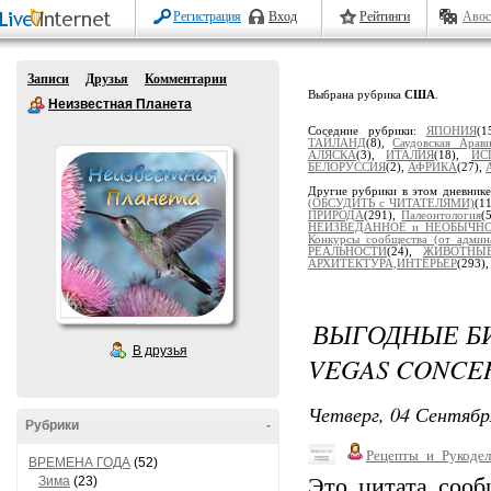
Регистрация
Вход
Рейтинги
Авос
Записи
Друзья
Комментарии
Выбрана рубрика
США
.
Неизвестная Планета
Соседние рубрики:
ЯПОНИЯ
(1
ТАЙЛАНД
(8),
Саудовская Арав
АЛЯСКА
(3),
ИТАЛИЯ
(18),
ИС
БЕЛОРУССИЯ
(2),
АФРИКА
(27),
Другие рубрики в этом дневник
(ОБСУДИТЬ с ЧИТАТЕЛЯМИ)
(1
ПРИРОДА
(291),
Палеонтология
(
НЕИЗВЕДАННОЕ и НЕОБЫЧН
Конкурсы сообщества (от админ
РЕАЛЬНОСТИ
(24),
ЖИВОТНЫ
АРХИТЕКТУРА,ИНТЕРЬЕР
(293)
ВЫГОДНЫЕ БИ
В друзья
VEGAS CONCE
Четверг, 04 Сентябр
Рубрики
-
Рецепты_и_Рукодел
ВРЕМЕНА ГОДА
(52)
Зима
(23)
Это цитата соо