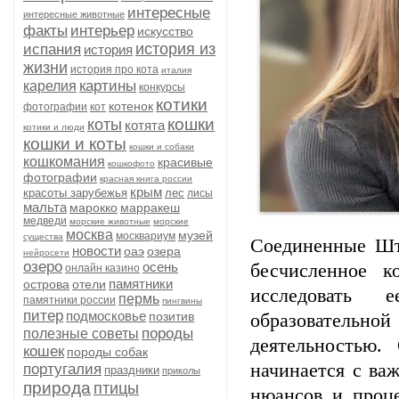
интересные
интересные животные
факты
интерьер
искусство
история из
испания
история
жизни
история про кота
италия
картины
карелия
конкурсы
котики
котенок
фотографии
кот
кошки
коты
котята
котики и люди
кошки и коты
кошки и собаки
кошкомания
красивые
кошкофото
фотографии
красная книга россии
крым
красоты зарубежья
лес
лисы
мальта
марокко
марракеш
медведи
морские животные
морские
москва
музей
москвариум
существа
Соединенные Шт
новости
оаэ
озера
нейросети
озеро
осень
бесчисленное к
онлайн казино
памятники
острова
отели
исследовать 
пермь
памятники россии
пингвины
питер
подмосковье
позитив
образователь
породы
полезные советы
деятельностью.
кошек
породы собак
начинается с ва
португалия
праздники
приколы
природа
птицы
нюансов и проц