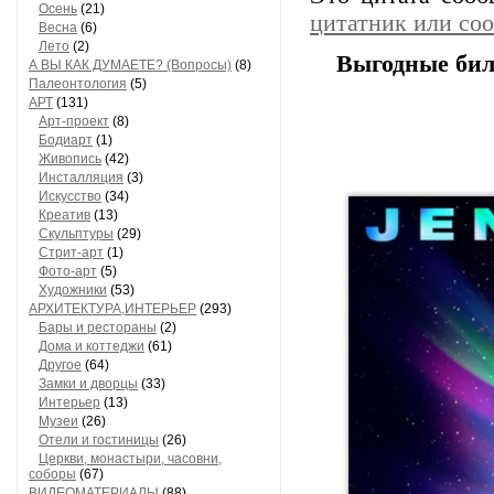
Осень
(21)
цитатник или со
Весна
(6)
Лето
(2)
Выгодные биле
А ВЫ КАК ДУМАЕТЕ? (Вопросы)
(8)
Палеонтология
(5)
АРТ
(131)
Арт-проект
(8)
Бодиарт
(1)
Живопись
(42)
Инсталляция
(3)
Искусство
(34)
Креатив
(13)
Скульптуры
(29)
Стрит-арт
(1)
Фото-арт
(5)
Художники
(53)
АРХИТЕКТУРА,ИНТЕРЬЕР
(293)
Бары и рестораны
(2)
Дома и коттеджи
(61)
Другое
(64)
Замки и дворцы
(33)
Интерьер
(13)
Музеи
(26)
Отели и гостиницы
(26)
Церкви, монастыри, часовни,
соборы
(67)
ВИДЕОМАТЕРИАЛЫ
(88)