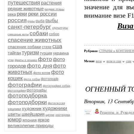
путешествия
растения
значение для въ
редкие животные
редкие птицы
реки
реки россии
река
внимание визе F1
россия
рыбы
рыба
руны
Виза
санкт-петербург
скульптуры
собаки
собор
смешные коты
спасение животных
сша
спасение собаки
стихи
Рубрики:
СТРАНЫ и КОНТИНЕ
туризм
тайган
украина
турция
фото
фото
утки
факты о кошках
Метки:
виза
виза в сша
сша
фото дня
фото
городов
животных
фото
фото котов
кошек
фотограф
фото собак
фотографии
ОГНЕННЫЙ Т
фотографии собак
фотографы
фотография
фотоподборка
Вторник, 13 Сентябр
фотоподборки
фотосессия
художники
художник
хищники
Рецепты_и_Рукодел
цветы
швейцария
щенки
эзотерика
юмор
яркое
япония
великолепие природы