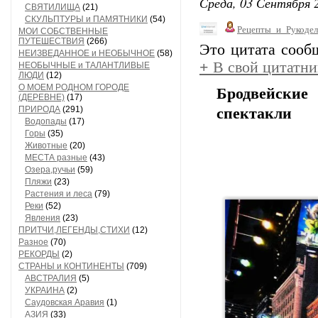
Среда, 03 Сентября 2
СВЯТИЛИЩА
(21)
СКУЛЬПТУРЫ и ПАМЯТНИКИ
(54)
Рецепты_и_Рукодел
МОИ СОБСТВЕННЫЕ
ПУТЕШЕСТВИЯ
(266)
Это цитата соо
НЕИЗВЕДАННОЕ и НЕОБЫЧНОЕ
(58)
+
В свой цитатни
НЕОБЫЧНЫЕ и ТАЛАНТЛИВЫЕ
ЛЮДИ
(12)
О МОЕМ РОДНОМ ГОРОДЕ
Бродвейски
(ДЕРЕВНЕ)
(17)
ПРИРОДА
(291)
спектакли
Водопады
(17)
Горы
(35)
Животные
(20)
МЕСТА разные
(43)
Озера,ручьи
(59)
Пляжи
(23)
Растения и леса
(79)
Реки
(52)
Явления
(23)
ПРИТЧИ,ЛЕГЕНДЫ,СТИХИ
(12)
Разное
(70)
РЕКОРДЫ
(2)
СТРАНЫ и КОНТИНЕНТЫ
(709)
АВСТРАЛИЯ
(5)
УКРАИНА
(2)
Саудовская Аравия
(1)
АЗИЯ
(33)