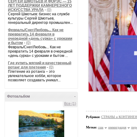
СЕРГЕЙ ШМОТЬЕВ И ФОРЭС — 15
ЛЕТ ПОДДЕРЖКИ КАМНЕРЕЗНОГО
ИСКУССТВА УРАЛА
-
(0)
Сергей Шмотьев: бизнес на службе
культуры Сергей Шмотьев,
генеральный директор промышлен...
Февраль/Снег/Любовь... Как не
превратить 14 февраля в
очередной «день сурка» с уроками
и бытом
-
(0)
Февраль/Снег/Любовь... Как не
превратить 14 февраля в очередной
«день сурка» с уроками и бытом ...
Где купить мягкий и качественный
ротанг для плетения
-
(0)
Плетение из ротанга – это
увлекательное хобби, которое
позволяет создавать уникал...
Фотоальбом
-
Все (1)
Рубрики:
СТРАНЫ и КОНТИНЕ
Метки:
сша
иммиграция
пер