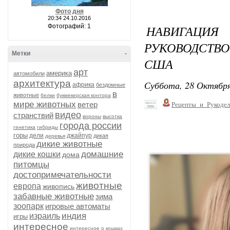
Фото дня
20:34 24.10.2016
Фотографий: 1
НАВИГАЦИЯ
РУКОВОДСТВ
Метки
-
США
арт
америка
автомобили
архитектура
Суббота, 28 Октября
африка
бездомные
в
животные
белки
букмекерская контора
мире животных
ветер
Рецепты_и_Рукодел
видео
странствий
вороны
высотка
города россии
генетика
гибриды
горы
дели
джайпур
дикая
деревья
дикие животные
природа
домашние
дикие кошки
дома
питомцы
достопримечательности
животные
европа
живопись
забавные животные
зима
зоопарк
игровые автоматы
индия
израиль
игры
интересное
интересное о кошках