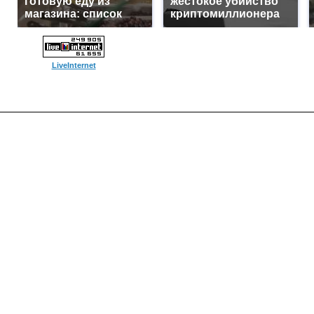
готовую еду из
жестокое убийство
магазина: список
криптомиллионера
LiveInternet