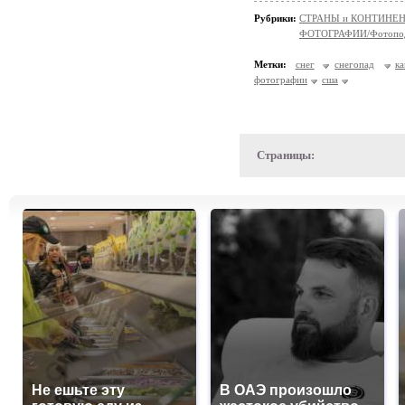
Рубрики:
СТРАНЫ и КОНТИНЕ
ФОТОГРАФИИ/Фотопо
Метки:
снег
снегопад
ка
фотографии
сша
Страницы:
Не ешьте эту
В ОАЭ произошло