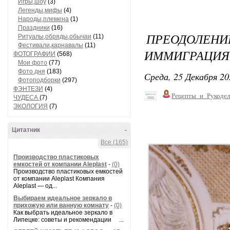
Игры,шоу
(3)
Легенды,мифы
(4)
Народы,племена
(1)
Праздники
(16)
ПРЕОДОЛЕНИЕ
Ритуалы,обряды,обычаи
(11)
Фестивали,карнавалы
(11)
ИММИГРАЦИЯ 
ФОТОГРАФИИ
(568)
Мои фото
(77)
Фото дня
(183)
Среда, 25 Декабря 20
Фотоподборки
(297)
ФЭНТЕЗИ
(4)
Рецепты_и_Рукодел
ЧУДЕСА
(7)
ЭКОЛОГИЯ
(7)
Цитатник
-
Все (165)
Производство пластиковых
емкостей от компании Aleplast
-
(0)
Производство пластиковых емкостей
от компании Aleplast Компания
Aleplast — од...
Выбираем идеальное зеркало в
прихожую или ванную комнату
-
(0)
Как выбрать идеальное зеркало в
Липецке: советы и рекомендации ...