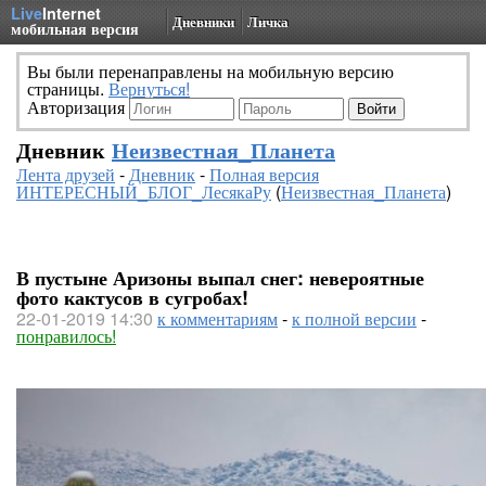
Live
Internet
Дневники
Личка
мобильная версия
Вы были перенаправлены на мобильную версию
страницы.
Вернуться!
Авторизация
Дневник
Неизвестная_Планета
Лента друзей
-
Дневник
-
Полная версия
ИНТЕРЕСНЫЙ_БЛОГ_ЛесякаРу
(
Неизвестная_Планета
)
В пустыне Аризоны выпал снег: невероятные
фото кактусов в сугробах!
22-01-2019 14:30
к комментариям
-
к полной версии
-
понравилось!