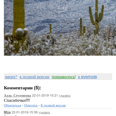
вверх^
к полной версии
понравилось!
в evernote
Комментарии (5):
22-01-2019-15:21
удалить
Алла_Студентова
Спасибочки!!!!
Обратиться
-
Ответить
-
К полной версии
22-01-2019-15:36
удалить
Mjja