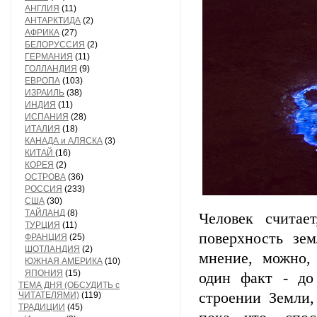
АНГЛИЯ
(11)
АНТАРКТИДА
(2)
АФРИКА
(27)
БЕЛОРУССИЯ
(2)
ГЕРМАНИЯ
(11)
ГОЛЛАНДИЯ
(9)
ЕВРОПА
(103)
ИЗРАИЛЬ
(38)
ИНДИЯ
(11)
ИСПАНИЯ
(28)
ИТАЛИЯ
(18)
КАНАДА и АЛЯСКА
(3)
КИТАЙ
(16)
КОРЕЯ
(2)
ОСТРОВА
(36)
РОССИЯ
(233)
США
(30)
ТАЙЛАНД
(8)
Человек считае
ТУРЦИЯ
(11)
поверхность зе
ФРАНЦИЯ
(25)
ШОТЛАНДИЯ
(2)
мнение, можно,
ЮЖНАЯ АМЕРИКА
(10)
ЯПОНИЯ
(15)
один факт - до
ТЕМА ДНЯ (ОБСУДИТЬ с
строении Земли,
ЧИТАТЕЛЯМИ)
(119)
ТРАДИЦИИ
(45)