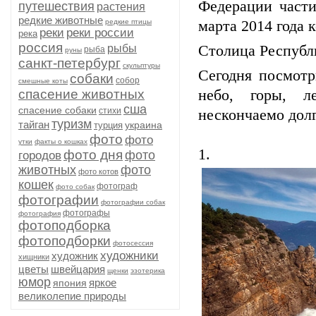
Федерации част
путешествия
растения
редкие животные
редкие птицы
марта 2014 года
реки
реки россии
река
россия
рыбы
Столица Республ
рыба
руны
санкт-петербург
скульптуры
Сегодня посмот
собаки
собор
смешные коты
спасение животных
небо, горы, 
сша
спасение собаки
стихи
нескончаемо долг
туризм
тайган
украина
турция
фото
фото
утки
факты о кошках
1.
фото дня
фото
городов
животных
фото
фото котов
кошек
фотограф
фото собак
фотографии
фотографии собак
фотографы
фотография
фотоподборка
фотоподборки
фотосессия
художники
художник
хищники
цветы
швейцария
щенки
эзотерика
юмор
яркое
япония
великолепие природы