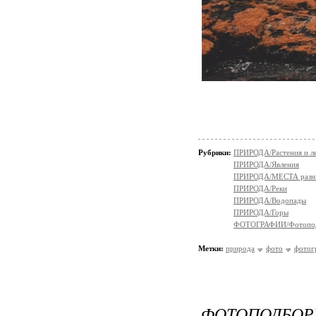
Рубрики:
ПРИРОДА/Растения и л
ПРИРОДА/Явления
ПРИРОДА/МЕСТА разн
ПРИРОДА/Реки
ПРИРОДА/Водопады
ПРИРОДА/Горы
ФОТОГРАФИИ/Фотопо
Метки:
природа
фото
фотог
ФОТОПОДБО