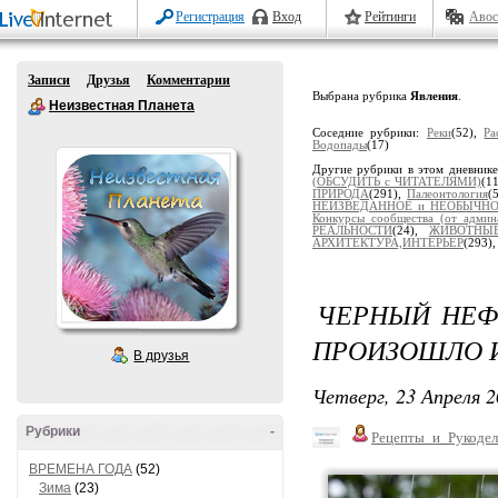
Регистрация
Вход
Рейтинги
Авос
Записи
Друзья
Комментарии
Выбрана рубрика
Явления
.
Неизвестная Планета
Соседние рубрики:
Реки
(52),
Ра
Водопады
(17)
Другие рубрики в этом дневник
(ОБСУДИТЬ с ЧИТАТЕЛЯМИ)
(1
ПРИРОДА
(291),
Палеонтология
(
НЕИЗВЕДАННОЕ и НЕОБЫЧН
Конкурсы сообщества (от админ
РЕАЛЬНОСТИ
(24),
ЖИВОТНЫ
АРХИТЕКТУРА,ИНТЕРЬЕР
(293)
ЧЕРНЫЙ НЕФ
ПРОИЗОШЛО И
В друзья
Четверг, 23 Апреля 2
Рубрики
-
Рецепты_и_Рукодел
ВРЕМЕНА ГОДА
(52)
Зима
(23)