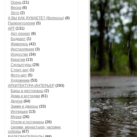
Осень
(21)
Весна
(6)
Лето
(2)
А ВЫ КАК ДУМАЕТЕ? (Вопросы)
(8)
Палеонтология
(5)
АРТ
(131)
Арт-проект
(8)
Бодиарт
(1)
Живопись
(42)
Инсталляция
(3)
Искусство
(34)
Креатив
(13)
Скульптуры
(29)
Стрит-арт
(1)
Фото-арт
(5)
Художники
(53)
АРХИТЕКТУРА,ИНТЕРЬЕР
(293)
Бары и рестораны
(2)
Дома и коттеджи
(61)
Другое
(64)
Замки и дворцы
(33)
Интерьер
(13)
Музеи
(26)
Отели и гостиницы
(26)
Церкви, монастыри, часовни,
соборы
(67)
ВИДЕОМАТЕРИАЛЫ
(88)