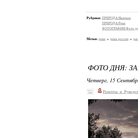
Рубрики:
ПРИРОДА/Явления
ПРИРОДА/Реки
ФОТОГРАФИИ/Фото д
Метки:
реки
реки россии
ра
ФОТО ДНЯ: З
Четверг, 15 Сентябр
Рецепты_и_Рукодел