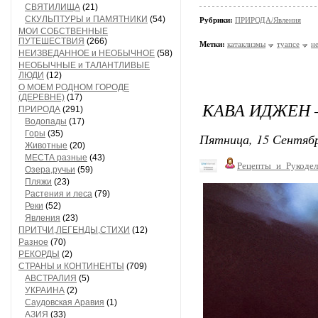
СВЯТИЛИЩА
(21)
СКУЛЬПТУРЫ и ПАМЯТНИКИ
(54)
Рубрики:
ПРИРОДА/Явления
МОИ СОБСТВЕННЫЕ
ПУТЕШЕСТВИЯ
(266)
Метки:
катаклизмы
туапсе
н
НЕИЗВЕДАННОЕ и НЕОБЫЧНОЕ
(58)
НЕОБЫЧНЫЕ и ТАЛАНТЛИВЫЕ
ЛЮДИ
(12)
О МОЕМ РОДНОМ ГОРОДЕ
(ДЕРЕВНЕ)
(17)
КАВА ИДЖЕН 
ПРИРОДА
(291)
Водопады
(17)
Горы
(35)
Пятница, 15 Сентябр
Животные
(20)
МЕСТА разные
(43)
Рецепты_и_Рукодел
Озера,ручьи
(59)
Пляжи
(23)
Растения и леса
(79)
Реки
(52)
Явления
(23)
ПРИТЧИ,ЛЕГЕНДЫ,СТИХИ
(12)
Разное
(70)
РЕКОРДЫ
(2)
СТРАНЫ и КОНТИНЕНТЫ
(709)
АВСТРАЛИЯ
(5)
УКРАИНА
(2)
Саудовская Аравия
(1)
АЗИЯ
(33)