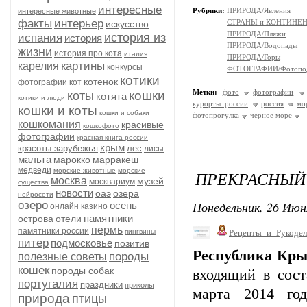
интересные
Рубрики:
ПРИРОДА/Явления
интересные животные
факты
интерьер
СТРАНЫ и КОНТИНЕ
искусство
ПРИРОДА/Пляжи
история из
испания
история
ПРИРОДА/Водопады
жизни
история про кота
италия
ПРИРОДА/Горы
картины
карелия
конкурсы
ФОТОГРАФИИ/Фотопо
котики
котенок
фотографии
кот
Метки:
фото
фотографии
кошки
коты
котята
котики и люди
курорты россии
россия
мо
кошки и коты
кошки и собаки
фотопрогулка
черное море
кошкомания
красивые
кошкофото
фотографии
красная книга россии
крым
красоты зарубежья
лес
лисы
мальта
марокко
марракеш
медведи
морские животные
морские
ПРЕКРАСНЫЙ
москва
музей
москвариум
существа
новости
оаэ
озера
нейросети
Понедельник, 26 Июн
озеро
осень
онлайн казино
памятники
острова
отели
пермь
памятники россии
пингвины
Рецепты_и_Рукодел
питер
подмосковье
позитив
Республика Кр
породы
полезные советы
кошек
породы собак
входящий в сост
португалия
праздники
приколы
марта 2014 год
природа
птицы