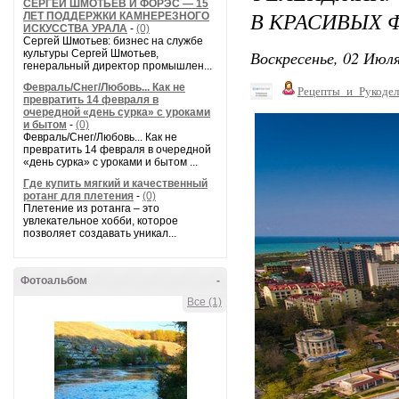
СЕРГЕЙ ШМОТЬЕВ И ФОРЭС — 15
В КРАСИВЫХ 
ЛЕТ ПОДДЕРЖКИ КАМНЕРЕЗНОГО
ИСКУССТВА УРАЛА
-
(0)
Сергей Шмотьев: бизнес на службе
Воскресенье, 02 Июля
культуры Сергей Шмотьев,
генеральный директор промышлен...
Февраль/Снег/Любовь... Как не
Рецепты_и_Рукодел
превратить 14 февраля в
очередной «день сурка» с уроками
и бытом
-
(0)
Февраль/Снег/Любовь... Как не
превратить 14 февраля в очередной
«день сурка» с уроками и бытом ...
Где купить мягкий и качественный
ротанг для плетения
-
(0)
Плетение из ротанга – это
увлекательное хобби, которое
позволяет создавать уникал...
Фотоальбом
-
Все (1)