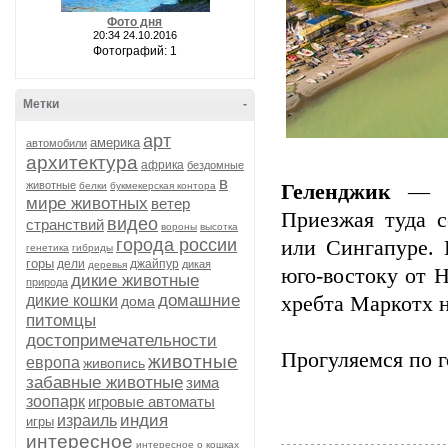
Фото дня
20:34 24.10.2016
Фотографий: 1
Метки
-
арт
америка
автомобили
архитектура
африка
бездомные
в
животные
белки
букмекерская контора
Геленджик
— эт
мире животных
ветер
Приезжая туда с
видео
странствий
вороны
высотка
города россии
или Сингапуре. 
генетика
гибриды
горы
дели
джайпур
дикая
деревья
юго-востоку от 
дикие животные
природа
домашние
дикие кошки
хребта Маркотх 
дома
питомцы
достопримечательности
Прогуляемся по г
животные
европа
живопись
забавные животные
зима
зоопарк
игровые автоматы
индия
израиль
игры
интересное
интересное о кошках