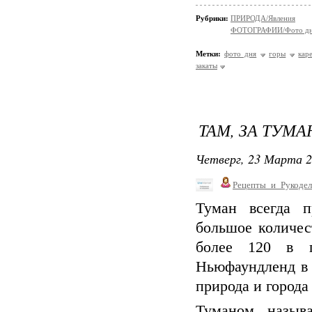
Рубрики:
ПРИРОДА/Явления
ФОТОГРАФИИ/Фото д
Метки:
фото дня
горы
кар
закаты
ТАМ, ЗА ТУМА
Четверг, 23 Марта 2
Рецепты_и_Рукодел
Туман всегда п
большое количес
более 120 в г
Ньюфаундленд в 
природа и города
Туманом назыв