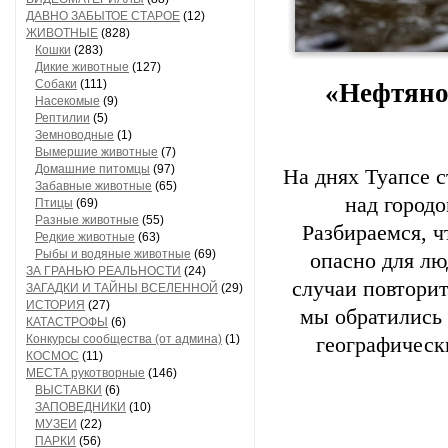
ДАВНО ЗАБЫТОЕ СТАРОЕ
(12)
ЖИВОТНЫЕ
(828)
Кошки
(283)
Дикие животные
(127)
Собаки
(111)
«Нефтяной
Насекомые
(9)
Рептилии
(5)
Земноводные
(1)
Вымершие животные
(7)
Домашние питомцы
(97)
На днях Туапсе 
Забавные животные
(65)
над город
Птицы
(69)
Разные животные
(55)
Разбираемся, ч
Редкие животные
(63)
Рыбы и водяные животные
(69)
опасно для лю
ЗА ГРАНЬЮ РЕАЛЬНОСТИ
(24)
случаи повторит
ЗАГАДКИ И ТАЙНЫ ВСЕЛЕННОЙ
(29)
ИСТОРИЯ
(27)
мы обратились 
КАТАСТРОФЫ
(6)
Конкурсы сообщества (от админа)
(1)
географическ
КОСМОС
(11)
МЕСТА рукотворные
(146)
ВЫСТАВКИ
(6)
ЗАПОВЕДНИКИ
(10)
МУЗЕИ
(22)
ПАРКИ
(56)