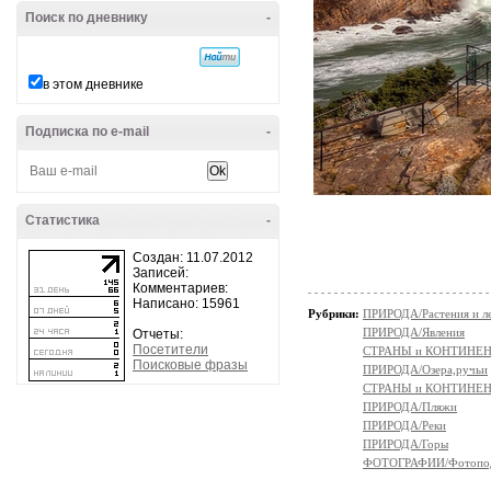
Поиск по дневнику
-
в этом дневнике
Подписка по e-mail
-
Статистика
-
Создан: 11.07.2012
Записей:
Комментариев:
Написано: 15961
Рубрики:
ПРИРОДА/Растения и л
ПРИРОДА/Явления
Отчеты:
Посетители
СТРАНЫ и КОНТИНЕ
Поисковые фразы
ПРИРОДА/Озера,ручьи
СТРАНЫ и КОНТИНЕ
ПРИРОДА/Пляжи
ПРИРОДА/Реки
ПРИРОДА/Горы
ФОТОГРАФИИ/Фотопо