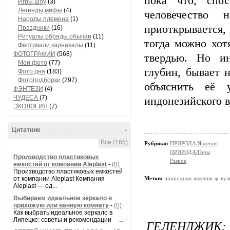
пока что, спо
Игры,шоу
(3)
Легенды,мифы
(4)
человечество 
Народы,племена
(1)
приоткрывается,
Праздники
(16)
Ритуалы,обряды,обычаи
(11)
тогда можно хот
Фестивали,карнавалы
(11)
ФОТОГРАФИИ
(568)
твердью. Но ин
Мои фото
(77)
глубин, бывает 
Фото дня
(183)
Фотоподборки
(297)
объяснить её у
ФЭНТЕЗИ
(4)
ЧУДЕСА
(7)
индонезийского 
ЭКОЛОГИЯ
(7)
Цитатник
-
Все (165)
Рубрики:
ПРИРОДА/Явления
ПРИРОДА/Горы
Производство пластиковых
Разное
емкостей от компании Aleplast
-
(0)
Производство пластиковых емкостей
от компании Aleplast Компания
Метки:
природные явления
вул
Aleplast — од...
Выбираем идеальное зеркало в
прихожую или ванную комнату
-
(0)
Как выбрать идеальное зеркало в
Липецке: советы и рекомендации ...
ГЕЛЕНДЖИК: 