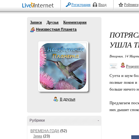
Регистрация
Вход
Рейтинги
Записи
Друзья
Комментарии
Неизвестная Планета
ПОТРЯ
УШЛА Т
Вторник, 14 Марта
Рецепт
Суета и шум бол
полные покоя и 
больше ничего н
В друзья
Предлагаем посм
них дышит споко
Рубрики
-
ВРЕМЕНА ГОДА
(52)
Зима
(23)