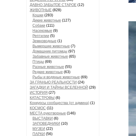
ДАВНО ЗАБЫТОЕ СТАРОЕ
(12)
ЖИВОТНЫЕ
(828)
Кошки
(283)
Дикие животные
(127)
Собаки
(111)
Насекомые
(9)
Рептилии
(5)
Земноводные
(1)
Вымершие животные
(7)
Домашние питомцы
(97)
Забавные животные
(65)
Птицы
(69)
Разные животные
(55)
Редкие животные
(63)
Рыбы и водяные животные
(69)
ЗА ГРАНЬЮ РЕАЛЬНОСТИ
(24)
ЗАГАДКИ И ТАЙНЫ ВСЕЛЕННОЙ
(29)
ИСТОРИЯ
(27)
КАТАСТРОФЫ
(6)
Конкурсы сообщества (от админа)
(1)
КОСМОС
(11)
МЕСТА рукотворные
(146)
ВЫСТАВКИ
(6)
ЗАПОВЕДНИКИ
(10)
МУЗЕИ
(22)
ПАРКИ
(56)