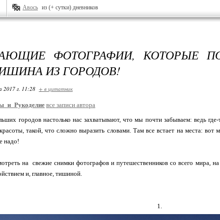
Авось
из (+ сутки) дневников
САЮЩИЕ ФОТОГРАФИИ, КОТОРЫЕ ПО
ИШИНА ИЗ ГОРОДОВ!
 2017 г. 11:28
+ в цитатник
ы_и_Рукоделие
все записи автора
ьших городов настолько нас захватывают, что мы почти забываем: ведь где-
красоты, такой, что сложно выразить словами. Там все встает на места: вот м
е надо!
отреть на свежие снимки фотографов и путешественников со всего мира, на
йствием и, главное, тишиной.
1.