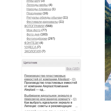
Игры,шоу
(3)
Легенды,мифы
(4)
Народы,племена
(1)
Праздники
(16)
Ритуалы,обряды,обычаи
(11)
Фестивали,карнавалы
(11)
ФОТОГРАФИИ
(568)
Мои фото
(77)
Фото дня
(183)
Фотоподборки
(297)
ФЭНТЕЗИ
(4)
ЧУДЕСА
(7)
ЭКОЛОГИЯ
(7)
Цитатник
-
Все (165)
Производство пластиковых
емкостей от компании Aleplast
-
(0)
Производство пластиковых емкостей
от компании Aleplast Компания
Aleplast — од...
Выбираем идеальное зеркало в
прихожую или ванную комнату
-
(0)
Как выбрать идеальное зеркало в
Липецке: советы и рекомендации ...