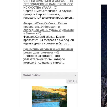
СЕРГЕЙ ШМОТЬЕВ И ФОРЭС — 15
ЛЕТ ПОДДЕРЖКИ КАМНЕРЕЗНОГО
ИСКУССТВА УРАЛА
-
(0)
Сергей Шмотьев: бизнес на службе
культуры Сергей Шмотьев,
генеральный директор промышлен...
Февраль/Снег/Любовь... Как не
превратить 14 февраля в
очередной «день сурка» с уроками
и бытом
-
(0)
Февраль/Снег/Любовь... Как не
превратить 14 февраля в очередной
«день сурка» с уроками и бытом ...
Где купить мягкий и качественный
ротанг для плетения
-
(0)
Плетение из ротанга – это
увлекательное хобби, которое
позволяет создавать уникал...
Фотоальбом
-
Все (1)