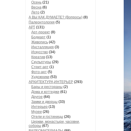
Осень
(21)
Весна
(6)
Лето
(2)
А ВЫ КАК ДУМАЕТЕ? (Вопросы)
(8)
Палеонтология
(5)
АРТ
(131)
Арт-проект
(8)
Бодиарт
(1)
Живопись
(42)
Инсталляция
(3)
Искусство
(34)
Креатив
(13)
Скульптуры
(29)
Стрит-арт
(1)
Фото-арт
(5)
Художники
(53)
АРХИТЕКТУРА,ИНТЕРЬЕР
(293)
Бары и рестораны
(2)
Дома и коттеджи
(61)
Другое
(64)
Замки и дворцы
(33)
Интерьер
(13)
Музеи
(26)
Отели и гостиницы
(26)
Церкви, монастыри, часовни,
соборы
(67)
ВИДЕОМАТЕРИАЛЫ
(88)