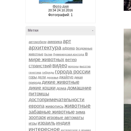
Фото дня
20:34 24.10.2016
Фотографий: 1
Метки
-
арт
америка
автомобили
архитектура
африка
бездомные
в
животные
белки
букмекерская контора
мире животных
ветер
видео
странствий
вороны
высотка
города россии
генетика
гибриды
горы
дели
джайпур
дикая
деревья
дикие животные
природа
домашние
дикие кошки
дома
питомцы
достопримечательности
животные
европа
живопись
забавные животные
зима
зоопарк
игровые автоматы
индия
израиль
игры
интересное
интересное о кошках