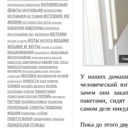
интересные
интересные животные
факты
интерьер
искусство
история из
испания
история
жизни
история про кота
италия
картины
карелия
конкурсы
котики
котенок
фотографии
кот
кошки
коты
котята
котики и люди
кошки и коты
кошки и собаки
кошкомания
красивые
кошкофото
фотографии
красная книга россии
крым
красоты зарубежья
лес
лисы
мальта
марокко
марракеш
медведи
морские животные
морские
москва
музей
У наших домашн
москвариум
существа
новости
оаэ
озера
нейросети
человеческий вз
озеро
осень
онлайн казино
памятники
острова
отели
зачем они зака
пермь
памятники россии
пингвины
пакетами, сидят
питер
подмосковье
позитив
породы
полезные советы
самом деле никуд
кошек
породы собак
португалия
праздники
приколы
Пока до этого дву
природа
птицы