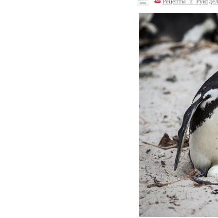
Рецепты_и_Рукодел