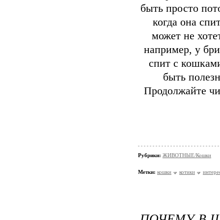
быть просто пото
когда она спи
может не хотет
например, у бри
спит с кошками
быть полезн
Продолжайте чи
Рубрики:
ЖИВОТНЫЕ/Кошки
Метки:
кошки
котики
интере
ПОЧЕМУ В 