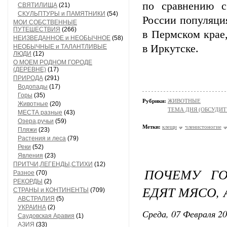
по сравнению с
СВЯТИЛИЩА
(21)
СКУЛЬПТУРЫ и ПАМЯТНИКИ
(54)
России популяция
МОИ СОБСТВЕННЫЕ
ПУТЕШЕСТВИЯ
(266)
в Пермском крае
НЕИЗВЕДАННОЕ и НЕОБЫЧНОЕ
(58)
в Иркутске.
НЕОБЫЧНЫЕ и ТАЛАНТЛИВЫЕ
ЛЮДИ
(12)
О МОЕМ РОДНОМ ГОРОДЕ
(ДЕРЕВНЕ)
(17)
ПРИРОДА
(291)
Водопады
(17)
Горы
(35)
Рубрики:
ЖИВОТНЫЕ
Животные
(20)
ТЕМА ДНЯ (ОБСУДИТ
МЕСТА разные
(43)
Озера,ручьи
(59)
Метки:
клещи
членистоногие
Пляжи
(23)
Растения и леса
(79)
Реки
(52)
Явления
(23)
ПРИТЧИ,ЛЕГЕНДЫ,СТИХИ
(12)
ПОЧЕМУ ГО
Разное
(70)
РЕКОРДЫ
(2)
ЕДЯТ МЯСО, 
СТРАНЫ и КОНТИНЕНТЫ
(709)
АВСТРАЛИЯ
(5)
УКРАИНА
(2)
Среда, 07 Февраля 20
Саудовская Аравия
(1)
АЗИЯ
(33)