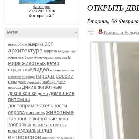
ОТКРЫТЬ ДВЕ
Фото дня
20:34 24.10.2016
Фотографий: 1
Вторник, 06 Февраля 
Метки
-
Рецепты_и_Рукодел
арт
америка
автомобили
архитектура
африка
бездомные
в
животные
белки
букмекерская контора
мире животных
ветер
видео
странствий
вороны
высотка
города россии
генетика
гибриды
горы
дели
джайпур
дикая
деревья
дикие животные
природа
домашние
дикие кошки
дома
питомцы
достопримечательности
животные
европа
живопись
забавные животные
зима
зоопарк
игровые автоматы
индия
израиль
игры
интересное
интересное о кошках