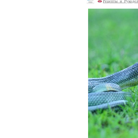
Рецепты_и_Рукодел