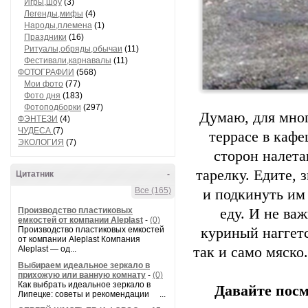
Игры,шоу
(3)
Легенды,мифы
(4)
Народы,племена
(1)
Праздники
(16)
Ритуалы,обряды,обычаи
(11)
Фестивали,карнавалы
(11)
ФОТОГРАФИИ
(568)
Мои фото
(77)
Фото дня
(183)
Фотоподборки
(297)
Думаю, для мног
ФЭНТЕЗИ
(4)
ЧУДЕСА
(7)
террасе в кафе
ЭКОЛОГИЯ
(7)
сторон налета
тарелку. Едите, 
Цитатник
-
Все (165)
и подкинуть им 
Производство пластиковых
еду. И не ва
емкостей от компании Aleplast
-
(0)
Производство пластиковых емкостей
куриный наггет
от компании Aleplast Компания
Aleplast — од...
так и само мяско
Выбираем идеальное зеркало в
прихожую или ванную комнату
-
(0)
Как выбрать идеальное зеркало в
Давайте посм
Липецке: советы и рекомендации ...