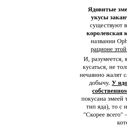
Ядовитые змеи
укусы закан
существуют в
королевская к
названии Oph
рационе этой
И, разумеется, 
кусаться, не то
нечаянно жалят 
добычу.
У яд
собственном
покусана змеей 
тип яда), то с
"Скорее всего" 
кот