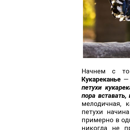
Начнем с то
Кукареканье
—
петухи кукарек
пора вставать,
мелодичная, 
петухи начин
примерно в од
никогда не п