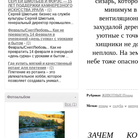
сизарь, которо
СЕРГЕЙ ШМОТЬЕВ И ФОРЭС — 15
ЛЕТ ПОДДЕРЖКИ КАМНЕРЕЗНОГО
минимум в 
ИСКУССТВА УРАЛА
-
(0)
Сергей Шмотьев: бизнес на службе
вентиляцион
культуры Сергей Шмотьев,
генеральный директор промышлен...
захудалой дере
Февраль/Снег/Любовь... Как не
уютные с точк
превратить 14 февраля в
очередной «день сурка» с уроками
хищники не до
и бытом
-
(0)
Февраль/Снег/Любовь... Как не
неплохо. На зе
превратить 14 февраля в очередной
«день сурка» с уроками и бытом ...
небе тоже опасно
Где купить мягкий и качественный
ротанг для плетения
-
(0)
Плетение из ротанга – это
увлекательное хобби, которое
позволяет создавать уникал...
Рубрики:
ЖИВОТНЫЕ/Птицы
Фотоальбом
-
Все (1)
Метки:
птицы
голуби
интер
ЗАЧЕМ КО