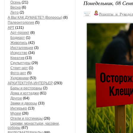
Понедельник, 08 Сент
Осень
(21)
Весна
(6)
Лето
(2)
Рецепты_и_Рукодел
А ВЫ КАК ДУМАЕТЕ? (Вопросы)
(8)
Палеонтология
(5)
АРТ
(131)
Арт-проект
(8)
Бодиарт
(1)
Живопись
(42)
Инсталляция
(3)
Искусство
(34)
Креатив
(13)
Скульптуры
(29)
Стрит-арт
(1)
Фото-арт
(5)
Художники
(53)
АРХИТЕКТУРА,ИНТЕРЬЕР
(293)
Бары и рестораны
(2)
Дома и коттеджи
(61)
Другое
(64)
Замки и дворцы
(33)
Интерьер
(13)
Музеи
(26)
Отели и гостиницы
(26)
Церкви, монастыри, часовни,
соборы
(67)
ВИДЕОМАТЕРИАЛЫ
(88)