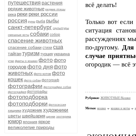
путешествия
растения
всё делать!
редкие животные
редкие птицы
реки
реки россии
река
россия
рыбы
Только вот если
рыба
руны
санкт-петербург
скульптуры
ситуация стано
собаки
собор
смешные коты
рассуждениях мы
спасение животных
по-другому.
Для 
сша
спасение собаки
стихи
туризм
тайган
украина
турция
случае приятны
фото
фото
утки
факты о кошках
огородик — всё э
фото дня
фото
городов
животных
фото
фото котов
кошек
фотограф
фото собак
фотографии
фотографии собак
фотографы
фотография
фотоподборка
Рубрики:
ЖИВОТНЫЕ/Кошки
фотоподборки
фотосессия
Метки:
кошки
кошки и коты
художники
художник
хищники
цветы
швейцария
щенки
эзотерика
юмор
яркое
япония
великолепие природы