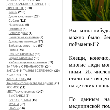
ДАВНО ЗАБЫТОЕ СТАРОЕ
(12)
ЖИВОТНЫЕ
(828)
Кошки
(283)
Дикие животные
(127)
Собаки
(111)
Насекомые
(9)
Рептилии
(5)
Вы когда-нибуд
Земноводные
(1)
можно было бе
Вымершие животные
(7)
Домашние питомцы
(97)
поймаешь!"?
Забавные животные
(65)
Птицы
(69)
Разные животные
(55)
Клещи, конечно
Редкие животные
(63)
Рыбы и водяные животные
(69)
многие люди мог
ЗА ГРАНЬЮ РЕАЛЬНОСТИ
(24)
ними. Их числен
ЗАГАДКИ И ТАЙНЫ ВСЕЛЕННОЙ
(29)
ИСТОРИЯ
(27)
стали настоящей 
КАТАСТРОФЫ
(6)
Конкурсы сообщества (от админа)
(1)
на детских площа
КОСМОС
(11)
МЕСТА рукотворные
(146)
ВЫСТАВКИ
(6)
По данным на 
ЗАПОВЕДНИКИ
(10)
МУЗЕИ
(22)
медицинской по
ПАРКИ
(56)