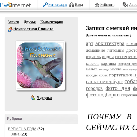
Регистрация
Вход
Рейтинги
Авос
Записи
Друзья
Комментарии
Записи с меткой ин
Неизвестная Планета
Другие метки пользователя ↓
архитектура
арт
в ми
дост
домашние питомцы
интересн
индия
израиль
карелия
картины
конкурсы фот
мальта
москва
медведи
москвариу
п
португалия
породы собак
соба
санкт-петербург
фото дня
городов
ф
фотоподборки
художни
В друзья
ПОЧЕМУ В 
Рубрики
-
СЕЙЧАС ИХ 
ВРЕМЕНА ГОДА
(52)
Зима
(23)