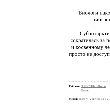
Биологи нако
пингвин
Субантаркти
сократилась за 
и косвенному де
просто не доступ
Рубрики:
ЖИВОТНЫЕ/Птицы
Разное
Метки:
биологи
интересное