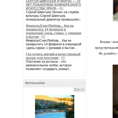
СЕРГЕЙ ШМОТЬЕВ И ФОРЭС — 15
ЛЕТ ПОДДЕРЖКИ КАМНЕРЕЗНОГО
ИСКУССТВА УРАЛА
-
(0)
Сергей Шмотьев: бизнес на службе
культуры Сергей Шмотьев,
генеральный директор промышлен...
Февраль/Снег/Любовь... Как не
превратить 14 февраля в
очередной «день сурка» с уроками
и бытом
-
(0)
Февраль/Снег/Любовь... Как не
Кошки - нев
превратить 14 февраля в очередной
предупреждали 
«день сурка» с уроками и бытом ...
Не думайте, 
Где купить мягкий и качественный
ротанг для плетения
-
(0)
Плетение из ротанга – это
увлекательное хобби, которое
позволяет создавать уникал...
Фотоальбом
-
Все (1)