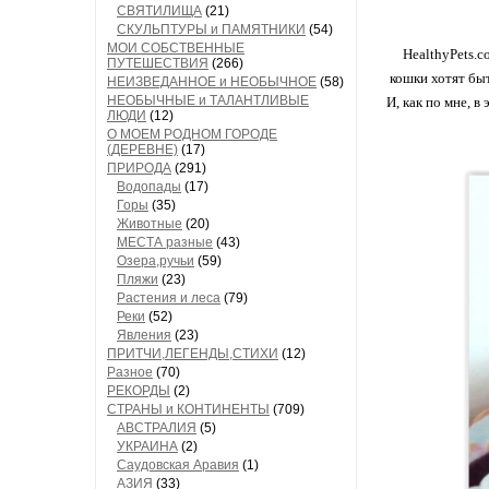
СВЯТИЛИЩА
(21)
СКУЛЬПТУРЫ и ПАМЯТНИКИ
(54)
МОИ СОБСТВЕННЫЕ
HealthyPets.c
ПУТЕШЕСТВИЯ
(266)
кошки хотят быт
НЕИЗВЕДАННОЕ и НЕОБЫЧНОЕ
(58)
НЕОБЫЧНЫЕ и ТАЛАНТЛИВЫЕ
И, как по мне, 
ЛЮДИ
(12)
О МОЕМ РОДНОМ ГОРОДЕ
(ДЕРЕВНЕ)
(17)
ПРИРОДА
(291)
Водопады
(17)
Горы
(35)
Животные
(20)
МЕСТА разные
(43)
Озера,ручьи
(59)
Пляжи
(23)
Растения и леса
(79)
Реки
(52)
Явления
(23)
ПРИТЧИ,ЛЕГЕНДЫ,СТИХИ
(12)
Разное
(70)
РЕКОРДЫ
(2)
СТРАНЫ и КОНТИНЕНТЫ
(709)
АВСТРАЛИЯ
(5)
УКРАИНА
(2)
Саудовская Аравия
(1)
АЗИЯ
(33)