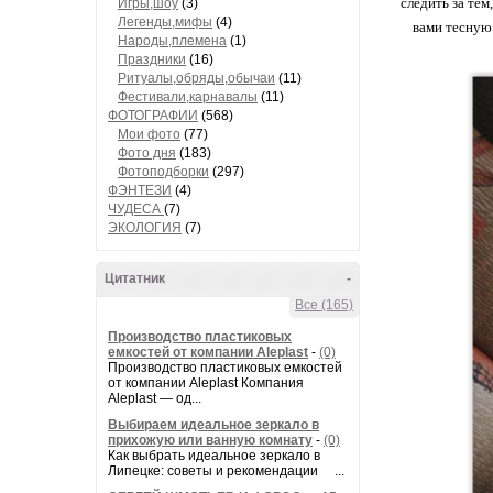
следить за тем
Игры,шоу
(3)
Легенды,мифы
(4)
вами тесную 
Народы,племена
(1)
Праздники
(16)
Ритуалы,обряды,обычаи
(11)
Фестивали,карнавалы
(11)
ФОТОГРАФИИ
(568)
Мои фото
(77)
Фото дня
(183)
Фотоподборки
(297)
ФЭНТЕЗИ
(4)
ЧУДЕСА
(7)
ЭКОЛОГИЯ
(7)
Цитатник
-
Все (165)
Производство пластиковых
емкостей от компании Aleplast
-
(0)
Производство пластиковых емкостей
от компании Aleplast Компания
Aleplast — од...
Выбираем идеальное зеркало в
прихожую или ванную комнату
-
(0)
Как выбрать идеальное зеркало в
Липецке: советы и рекомендации ...