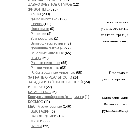
ДАВНО ЗАБЫТОЕ СТАРОЕ
(12)
ЖИВОТНЫЕ
(828)
Кошки
(283)
Дикие животные
(127)
Если ваша кошка
Собаки
(111)
у окна, отсчиты
Насекомые
(9)
Рептилии
(5)
хотят поиграть, 
Земноводные
(1)
она много спит
Вымершие животные
(7)
Домашние питомцы
(97)
Забавные животные
(65)
Птицы
(69)
Разные животные
(55)
Редкие животные
(63)
Рыбы и водяные животные
(69)
Я не знаю н
ЗА ГРАНЬЮ РЕАЛЬНОСТИ
(24)
умиротворение. 
ЗАГАДКИ И ТАЙНЫ ВСЕЛЕННОЙ
(29)
ИСТОРИЯ
(27)
КАТАСТРОФЫ
(6)
Конкурсы сообщества (от админа)
(1)
Когда ваша кошк
КОСМОС
(11)
Возможно, ваша
МЕСТА рукотворные
(146)
руки. Как всегд
ВЫСТАВКИ
(6)
ЗАПОВЕДНИКИ
(10)
МУЗЕИ
(22)
ПАРКИ
(56)