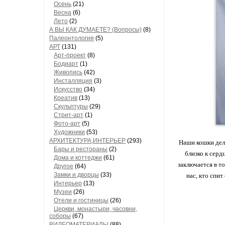
Осень
(21)
Весна
(6)
Лето
(2)
А ВЫ КАК ДУМАЕТЕ? (Вопросы)
(8)
Палеонтология
(5)
АРТ
(131)
Арт-проект
(8)
Бодиарт
(1)
Живопись
(42)
Инсталляция
(3)
Искусство
(34)
Креатив
(13)
Скульптуры
(29)
Стрит-арт
(1)
Фото-арт
(5)
Художники
(53)
АРХИТЕКТУРА,ИНТЕРЬЕР
(293)
Наши кошки дела
Бары и рестораны
(2)
близко к серд
Дома и коттеджи
(61)
заключается в то
Другое
(64)
Замки и дворцы
(33)
нас, кто спит
Интерьер
(13)
Музеи
(26)
Отели и гостиницы
(26)
Церкви, монастыри, часовни,
соборы
(67)
ВИДЕОМАТЕРИАЛЫ
(88)