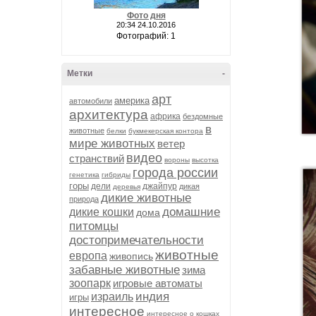
Фото дня
20:34 24.10.2016
Фотографий: 1
Метки
-
арт
америка
автомобили
архитектура
африка
бездомные
в
животные
белки
букмекерская контора
мире животных
ветер
видео
странствий
вороны
высотка
города россии
генетика
гибриды
горы
дели
джайпур
дикая
деревья
дикие животные
природа
домашние
дикие кошки
дома
питомцы
достопримечательности
животные
европа
живопись
забавные животные
зима
зоопарк
игровые автоматы
индия
израиль
игры
интересное
интересное о кошках