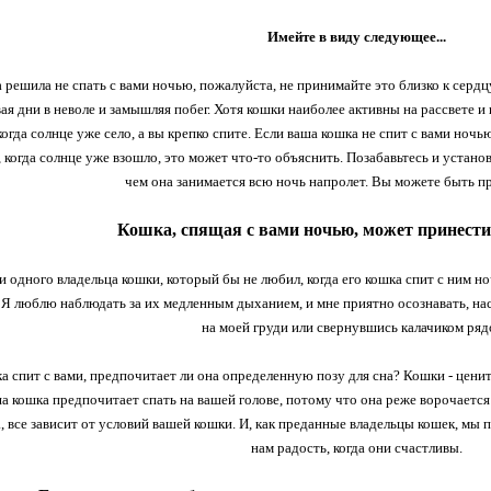
Имейте в виду следующее...
 решила не спать с вами ночью, пожалуйста, не принимайте это близко к сердц
вая дни в неволе и замышляя побег. Хотя кошки наиболее активны на рассвете 
когда солнце уже село, а вы крепко спите. Если ваша кошка не спит с вами ночь
, когда солнце уже взошло, это может что-то объяснить. Позабавьтесь и уста
чем она занимается всю ночь напролет. Вы можете быть п
Кошка, спящая с вами ночью, может принести
и одного владельца кошки, который бы не любил, когда его кошка спит с ним н
Я люблю наблюдать за их медленным дыханием, и мне приятно осознавать, на
на моей груди или свернувшись калачиком ря
а спит с вами, предпочитает ли она определенную позу для сна? Кошки - цените
 кошка предпочитает спать на вашей голове, потому что она реже ворочается 
а, все зависит от условий вашей кошки. И, как преданные владельцы кошек, мы 
нам радость, когда они счастливы.