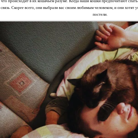
, что происходит в их кошачьем разуме. Когда наши кошки предпочитают спать 
связь. Скорее всего, они выбрали вас своим любимым человеком, и они хотят ук
постели.