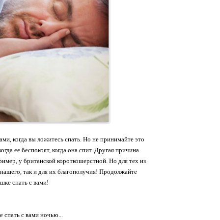
ами, когда вы ложитесь спать. Но не принимайте это
огда ее беспокоят, когда она спит. Другая причина
пример, у британской короткошерстной. Но для тех из
я нашего, так и для их благополучия! Продолжайте
шке спать с вами!
 спать с вами ночью...