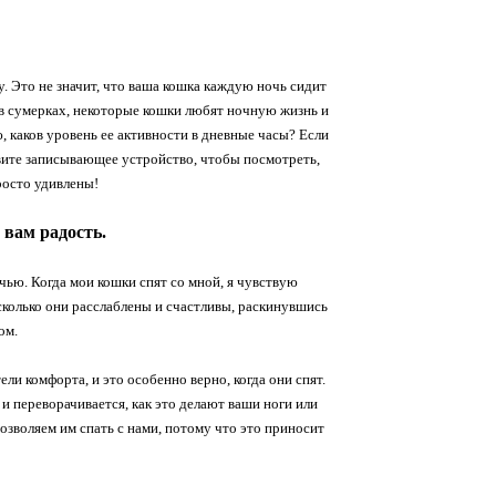
у. Это не значит, что ваша кошка каждую ночь сидит
и в сумерках, некоторые кошки любят ночную жизнь и
ю, каков уровень ее активности в дневные часы? Если
новите записывающее устройство, чтобы посмотреть,
росто удивлены!
 вам радость.
очью. Когда мои кошки спят со мной, я чувствую
сколько они расслаблены и счастливы, раскинувшись
дом.
ли комфорта, и это особенно верно, когда они спят.
и переворачивается, как это делают ваши ноги или
позволяем им спать с нами, потому что это приносит