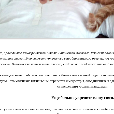
е, проведенное Университетом штата Вашингтон, показало, что если пообн
меньшить стресс. Это снижает количество вырабатываемого организмом кор
венным. Невозможно испытывать стресс, когда на вас отдыхает кошка. А теп
важен для нашего общего самочувствия, а более качественный отдых напряму
рузья - это маленькие компаньоны, терапевты и медсестры, объединенные в одно
сумасшедшим кошачьим выходкам.
Еще больше укрепите вашу связь
огут писать нам любовные письма, отправить смс или признаваться в любви н