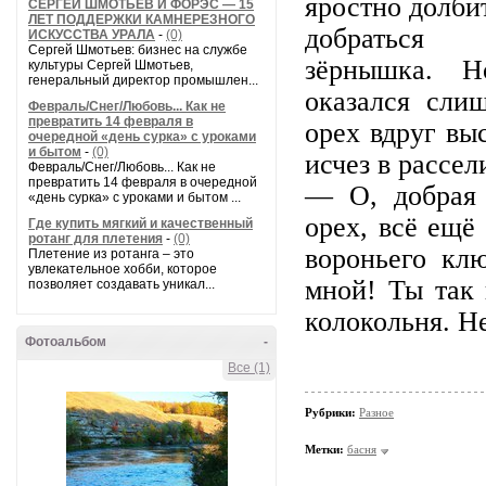
яростно долби
СЕРГЕЙ ШМОТЬЕВ И ФОРЭС — 15
ЛЕТ ПОДДЕРЖКИ КАМНЕРЕЗНОГО
добраться
ИСКУССТВА УРАЛА
-
(0)
Сергей Шмотьев: бизнес на службе
зёрнышка. 
культуры Сергей Шмотьев,
генеральный директор промышлен...
оказался сли
Февраль/Снег/Любовь... Как не
превратить 14 февраля в
орех вдруг вы
очередной «день сурка» с уроками
и бытом
-
(0)
исчез в рассел
Февраль/Снег/Любовь... Как не
превратить 14 февраля в очередной
— О, добрая 
«день сурка» с уроками и бытом ...
орех, всё ещё
Где купить мягкий и качественный
ротанг для плетения
-
(0)
вороньего кл
Плетение из ротанга – это
увлекательное хобби, которое
мной! Ты так 
позволяет создавать уникал...
колокольня. Н
Фотоальбом
-
Все (1)
Рубрики:
Разное
Метки:
басня