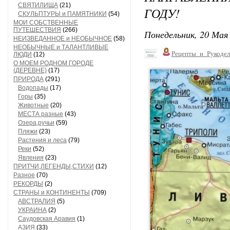
СВЯТИЛИЩА
(21)
ГОДУ!
СКУЛЬПТУРЫ и ПАМЯТНИКИ
(54)
МОИ СОБСТВЕННЫЕ
ПУТЕШЕСТВИЯ
(266)
Понедельник, 20 Мая 
НЕИЗВЕДАННОЕ и НЕОБЫЧНОЕ
(58)
НЕОБЫЧНЫЕ и ТАЛАНТЛИВЫЕ
Рецепты_и_Рукодел
ЛЮДИ
(12)
О МОЕМ РОДНОМ ГОРОДЕ
(ДЕРЕВНЕ)
(17)
ПРИРОДА
(291)
Водопады
(17)
Горы
(35)
Животные
(20)
МЕСТА разные
(43)
Озера,ручьи
(59)
Пляжи
(23)
Растения и леса
(79)
Реки
(52)
Явления
(23)
ПРИТЧИ,ЛЕГЕНДЫ,СТИХИ
(12)
Разное
(70)
РЕКОРДЫ
(2)
СТРАНЫ и КОНТИНЕНТЫ
(709)
АВСТРАЛИЯ
(5)
УКРАИНА
(2)
Саудовская Аравия
(1)
АЗИЯ
(33)