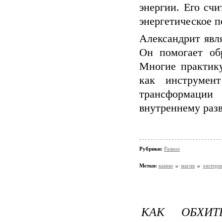
энергии. Его сч
энергетическое п
Александрит явл
Он помогает об
Многие практик
как инструмен
трансформаци
внутреннему раз
Рубрики:
Разное
Метки:
камни
магия
эзотери
КАК ОБХИТ