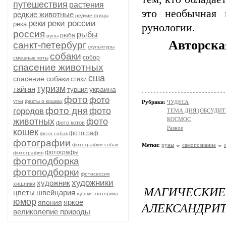
путешествия
растения
это необычная 
редкие животные
редкие птицы
реки
реки россии
река
рунологии.
россия
рыбы
рыба
руны
Авторска
санкт-петербург
скульптуры
собаки
собор
смешные коты
спасение животных
сша
спасение собаки
стихи
туризм
тайган
украина
турция
фото
фото
утки
факты о кошках
Рубрики:
ЧУДЕСА
фото дня
фото
городов
ТЕМА ДНЯ (ОБСУДИТ
КОСМОС
животных
фото
фото котов
Разное
кошек
фотограф
фото собак
фотографии
фотографии собак
Метки:
руны
самопознание
фотографы
фотография
фотоподборка
фотоподборки
фотосессия
художники
художник
хищники
МАГИЧЕС
цветы
швейцария
щенки
эзотерика
юмор
яркое
япония
АЛЕКСАНДРИ
великолепие природы