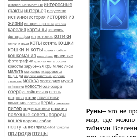
интересные
интересные животные
факты
интерьер
искусство
история из
испания
история
жизни
история про кота
италия
картины
карелия
конкурсы
котики
котенок
фотографии
кот
кошки
коты
котята
котики и люди
кошки и коты
кошки и собаки
кошкомания
красивые
кошкофото
фотографии
красная книга россии
крым
красоты зарубежья
лес
лисы
мальта
марокко
марракеш
медведи
морские животные
морские
москва
музей
москвариум
существа
новости
оаэ
озера
нейросети
озеро
осень
онлайн казино
памятники
острова
отели
пермь
памятники россии
пингвины
питер
подмосковье
позитив
Руны
– это не п
породы
полезные советы
мир, где можно
кошек
породы собак
португалия
тайнами Вселенн
праздники
приколы
природа
птицы
тем, кто обладае