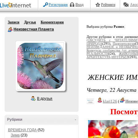
Регистрация
Вход
Рейтинги
Авос
Записи
Друзья
Комментарии
Выбрана рубрика
Разное
.
Неизвестная Планета
Другие рубрики в этом дневник
(ОБСУДИТЬ с ЧИТАТЕЛЯМИ
ПРИРОДА
(291),
Палеонтология
(
НЕИЗВЕДАННОЕ и НЕОБЫЧН
Конкурсы сообщества (от админ
РЕАЛЬНОСТИ
(24),
ЖИВОТНЫ
АРХИТЕКТУРА,ИНТЕРЬЕР
(293)
ЖЕНСКИЕ ИМ
Четверг, 22 Августа 
В друзья
klari126
(
Неизв
Посмот
Рубрики
-
ВРЕМЕНА ГОДА
(52)
Зима
(23)