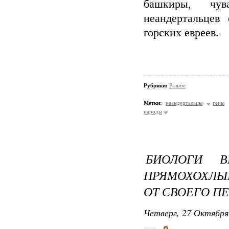
башкиры, чу
неандертальцев
горских евреев.
Рубрики:
Разное
Метки:
неандертальцы
гены
народы
БИОЛОГИ В
ПРЯМОХОХЛ
ОТ СВОЕГО П
Четверг, 27 Октября