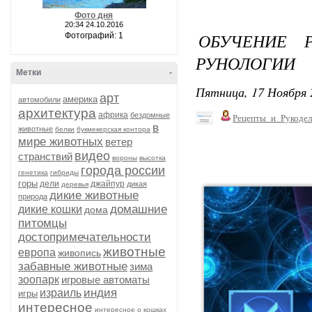
Фото дня
20:34 24.10.2016
ОБУЧЕНИЕ 
Фотографий: 1
РУНОЛОГИИ
Метки
-
Пятница, 17 Ноября 
арт
америка
автомобили
архитектура
африка
бездомные
Рецепты_и_Рукодел
в
животные
белки
букмекерская контора
мире животных
ветер
видео
странствий
вороны
высотка
города россии
генетика
гибриды
горы
дели
джайпур
дикая
деревья
дикие животные
природа
домашние
дикие кошки
дома
питомцы
достопримечательности
животные
европа
живопись
забавные животные
зима
зоопарк
игровые автоматы
индия
израиль
игры
интересное
интересное о кошках