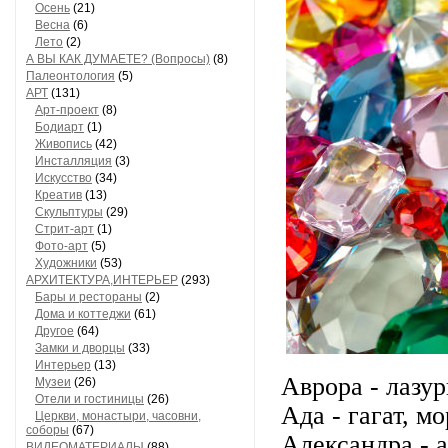
Осень
(21)
Весна
(6)
Лето
(2)
А ВЫ КАК ДУМАЕТЕ? (Вопросы)
(8)
Палеонтология
(5)
АРТ
(131)
Арт-проект
(8)
Бодиарт
(1)
Живопись
(42)
Инсталляция
(3)
Искусство
(34)
Креатив
(13)
Скульптуры
(29)
Стрит-арт
(1)
Фото-арт
(5)
Художники
(53)
АРХИТЕКТУРА,ИНТЕРЬЕР
(293)
Бары и рестораны
(2)
Дома и коттеджи
(61)
Другое
(64)
Замки и дворцы
(33)
Интерьер
(13)
Аврора - лазур
Музеи
(26)
Отели и гостиницы
(26)
Ада - гагат, м
Церкви, монастыри, часовни,
соборы
(67)
Александра - а
ВИДЕОМАТЕРИАЛЫ
(88)