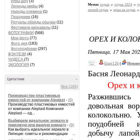
Игры,шоу
(3)
Метки:
отдых
отдых 2024
т
Легенды,мифы
(4)
летний отдых
цены на отдых
Народы,племена
(1)
Праздники
(16)
Ритуалы,обряды,обычаи
(11)
Фестивали,карнавалы
(11)
ФОТОГРАФИИ
(568)
ОРЕХ И КОЛО
Мои фото
(77)
Фото дня
(183)
Фотоподборки
(297)
Пятница, 17 Мая 202
ФЭНТЕЗИ
(4)
ЧУДЕСА
(7)
klari126
(
Неизв
ЭКОЛОГИЯ
(7)
Басня Леонард
Цитатник
-
Орех и ко
Все (165)
Разжившись 
Производство пластиковых
емкостей от компании Aleplast
-
(0)
довольная во
Производство пластиковых емкостей
от компании Aleplast Компания
колокольню. 
Aleplast — од...
Выбираем идеальное зеркало в
поудобней 
прихожую или ванную комнату
-
(0)
Как выбрать идеальное зеркало в
добычу лапой
Липецке: советы и рекомендации ...