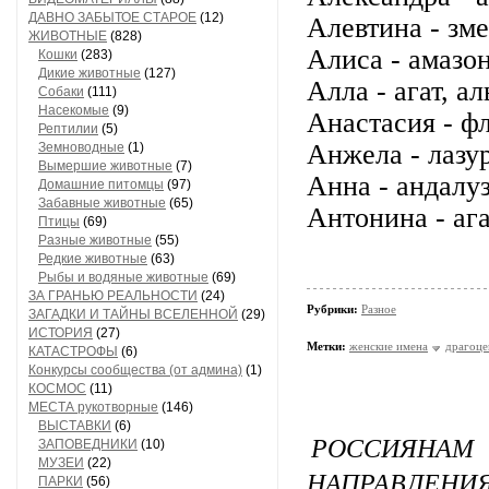
ДАВНО ЗАБЫТОЕ СТАРОЕ
(12)
Алевтина - зме
ЖИВОТНЫЕ
(828)
Алиса - амазон
Кошки
(283)
Дикие животные
(127)
Алла - агат, а
Собаки
(111)
Насекомые
(9)
Анастасия - фл
Рептилии
(5)
Анжела - лазур
Земноводные
(1)
Вымершие животные
(7)
Анна - андалуз
Домашние питомцы
(97)
Забавные животные
(65)
Антонина - ага
Птицы
(69)
Разные животные
(55)
Редкие животные
(63)
Рыбы и водяные животные
(69)
ЗА ГРАНЬЮ РЕАЛЬНОСТИ
(24)
Рубрики:
Разное
ЗАГАДКИ И ТАЙНЫ ВСЕЛЕННОЙ
(29)
ИСТОРИЯ
(27)
Метки:
женские имена
драгоце
КАТАСТРОФЫ
(6)
Конкурсы сообщества (от админа)
(1)
КОСМОС
(11)
МЕСТА рукотворные
(146)
ВЫСТАВКИ
(6)
РОССИЯНАМ
ЗАПОВЕДНИКИ
(10)
МУЗЕИ
(22)
НАПРАВЛЕНИЯ
ПАРКИ
(56)