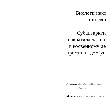
Биологи нако
пингвин
Субантаркти
сократилась за 
и косвенному де
просто не доступ
Рубрики:
ЖИВОТНЫЕ/Птицы
Разное
Метки:
биологи
интересное