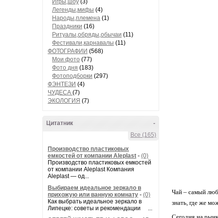
Игры,шоу
(3)
Легенды,мифы
(4)
Народы,племена
(1)
Праздники
(16)
Ритуалы,обряды,обычаи
(11)
Фестивали,карнавалы
(11)
ФОТОГРАФИИ
(568)
Мои фото
(77)
Фото дня
(183)
Фотоподборки
(297)
ФЭНТЕЗИ
(4)
ЧУДЕСА
(7)
ЭКОЛОГИЯ
(7)
Цитатник
-
Все (165)
Производство пластиковых
емкостей от компании Aleplast
-
(0)
Производство пластиковых емкостей
от компании Aleplast Компания
Aleplast — од...
Выбираем идеальное зеркало в
Чай – самый люб
прихожую или ванную комнату
-
(0)
Как выбрать идеальное зеркало в
знать, где же м
Липецке: советы и рекомендации ...
Сегодня на рынк