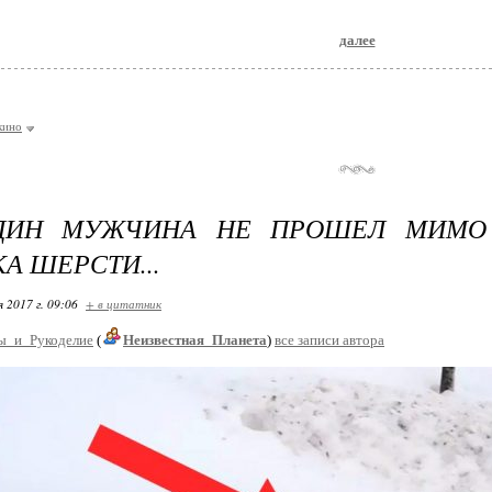
далее
кино
ДИН МУЖЧИНА НЕ ПРОШЕЛ МИМО
А ШЕРСТИ...
я 2017 г. 09:06
+ в цитатник
ы_и_Рукоделие
(
Неизвестная_Планета
)
все записи автора