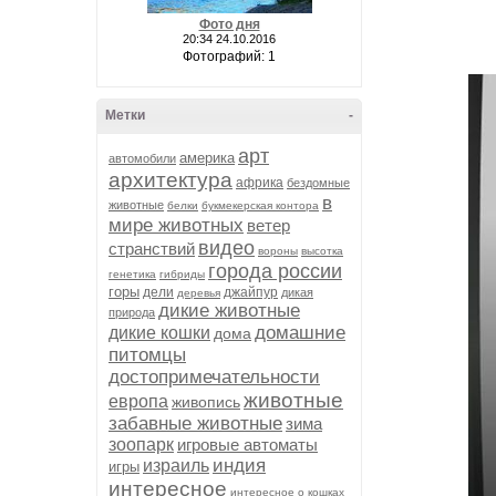
Фото дня
20:34 24.10.2016
Фотографий: 1
Метки
-
арт
америка
автомобили
архитектура
африка
бездомные
в
животные
белки
букмекерская контора
мире животных
ветер
видео
странствий
вороны
высотка
города россии
генетика
гибриды
горы
дели
джайпур
дикая
деревья
дикие животные
природа
домашние
дикие кошки
дома
питомцы
достопримечательности
животные
европа
живопись
забавные животные
зима
зоопарк
игровые автоматы
индия
израиль
игры
интересное
интересное о кошках