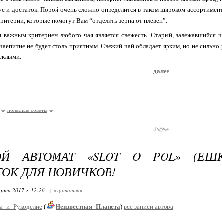
ус и достаток. Порой очень сложно определится в таком широком ассортимент
критерии, которые помогут Вам “отделить зерна от плевен”.
 важным критерием любого чая является свежесть. Старый, залежавшийся ча
 чаепитие не будет столь приятным. Свежий чай обладает ярким, но не сильно
склыми.
далее
полезные советы
ОЙ АВТОМАТ «SLOT O POL» (ЕШ
ТОК ДЛЯ НОВИЧКОВ!
арта 2017 г. 12:26
+ в цитатник
ы_и_Рукоделие
(
Неизвестная_Планета
)
все записи автора