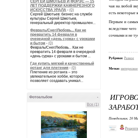
СЕРГЕЙ ШМОТЬЕВ И ФОРЭС — 15
ЛЕТ ПОДДЕРЖКИ КАМНЕРЕЗНОГО
чая на любой вк
ИСКУССТВА УРАЛА
-
(0)
есть некоторые 
Сергей Шмотьев: бизнес на службе
культуры Сергей Шмотьев,
Первым и самым
генеральный директор промышлен...
вследствие чего
Февраль/Снег/Любовь... Как не
превратить 14 февраля в
сочными и не ту
очередной «день сурка» с уроками
и бытом
-
(0)
Февраль/Снег/Любовь... Как не
превратить 14 февраля в очередной
«день сурка» с уроками и бытом ...
Рубрики:
Разное
Где купить мягкий и качественный
ротанг для плетения
-
(0)
Метки:
интересное
Плетение из ротанга – это
увлекательное хобби, которое
позволяет создавать уникал...
ИГРОВ
Фотоальбом
-
ЗАРАБО
Все (1)
Понедельник, 20 М
Рецепт