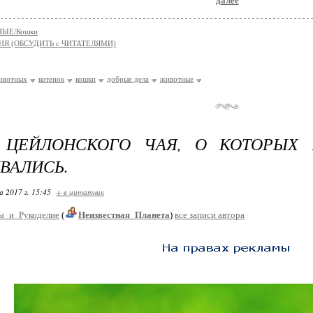
далее
ЫЕ/Кошки
НЯ (ОБСУДИТЬ с ЧИТАТЕЛЯМИ)
ивотных
котенок
кошки
добрые дела
животные
 ЦЕЙЛОНСКОГО ЧАЯ, О КОТОРЫХ
ВАЛИСЬ.
 2017 г. 15:45
+ в цитатник
ы_и_Рукоделие
(
Неизвестная_Планета
)
все записи автора