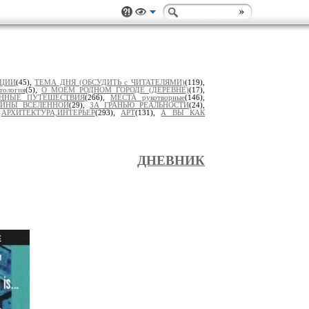
ИЦИИ
(45),
ТЕМА ДНЯ (ОБСУДИТЬ с ЧИТАТЕЛЯМИ)
(119),
тология
(5),
О МОЕМ РОДНОМ ГОРОДЕ (ДЕРЕВНЕ)
(17),
ЕННЫЕ ПУТЕШЕСТВИЯ
(266),
МЕСТА рукотворные
(146),
АЙНЫ ВСЕЛЕННОЙ
(29),
ЗА ГРАНЬЮ РЕАЛЬНОСТИ
(24),
,
АРХИТЕКТУРА,ИНТЕРЬЕР
(293),
АРТ
(131),
А ВЫ КАК
ДНЕВНИК