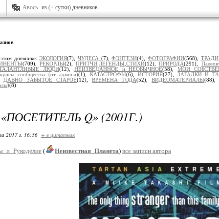
Авось
из (+ сутки) дневников
азное
.
 этом дневнике:
ЭКОЛОГИЯ
(7),
ЧУДЕСА
(7),
ФЭНТЕЗИ
(4),
ФОТОГРАФИИ
(568),
ТРАД
ТИНЕНТЫ
(709),
РЕКОРДЫ
(2),
ПРИТЧИ,ЛЕГЕНДЫ,СТИХИ
(12),
ПРИРОДА
(291),
Палеон
ТАЛАНТЛИВЫЕ ЛЮДИ
(12),
НЕИЗВЕДАННОЕ и НЕОБЫЧНОЕ
(58),
МОИ СОБСТВ
курсы сообщества (от админа)
(1),
КАТАСТРОФЫ
(6),
ИСТОРИЯ
(27),
ЗАГАДКИ И Т
),
ДАВНО ЗАБЫТОЕ СТАРОЕ
(12),
ВРЕМЕНА ГОДА
(52),
ВИДЕОМАТЕРИАЛЫ
(88)
сы)
(8)
«ПОСЕТИТЕЛЬ Q» (2001Г.)
та 2017 г. 16:56
+ в цитатник
ы_и_Рукоделие
(
Неизвестная_Планета
)
все записи автора