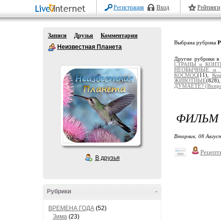
Регистрация
Вход
Рейтинги
Записи
Друзья
Комментарии
Выбрана рубрика
Р
Неизвестная Планета
Другие рубрики в
СТРАНЫ и КОН
НЕОБЫЧНЫЕ и 
КОСМОС
(11),
Кон
ЖИВОТНЫЕ
(828
ДУМАЕТЕ? (Вопро
ФИЛЬМ 
Вторник, 08 Авгус
Рецепт
В друзья
Рубрики
-
ВРЕМЕНА ГОДА
(52)
Зима
(23)