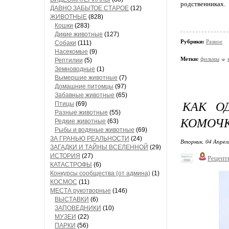
родственниках.
ДАВНО ЗАБЫТОЕ СТАРОЕ
(12)
ЖИВОТНЫЕ
(828)
Кошки
(283)
Дикие животные
(127)
Рубрики:
Разное
Собаки
(111)
Насекомые
(9)
Метки:
фильмы
Рептилии
(5)
Земноводные
(1)
Вымершие животные
(7)
Домашние питомцы
(97)
Забавные животные
(65)
КАК О
Птицы
(69)
Разные животные
(55)
КОМОЧК
Редкие животные
(63)
Рыбы и водяные животные
(69)
ЗА ГРАНЬЮ РЕАЛЬНОСТИ
(24)
Вторник, 04 Апрел
ЗАГАДКИ И ТАЙНЫ ВСЕЛЕННОЙ
(29)
ИСТОРИЯ
(27)
Рецепт
КАТАСТРОФЫ
(6)
Конкурсы сообщества (от админа)
(1)
КОСМОС
(11)
МЕСТА рукотворные
(146)
ВЫСТАВКИ
(6)
ЗАПОВЕДНИКИ
(10)
МУЗЕИ
(22)
ПАРКИ
(56)