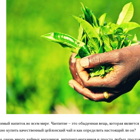
имый напиток во всем мире. Чаепитие – это обыденная вещь, которая являетс
ожно купить качественный цейлонский чай и как определить настоящий ли он?
е очень много чайных магазинов, интернет-магазинов и просто любых продук