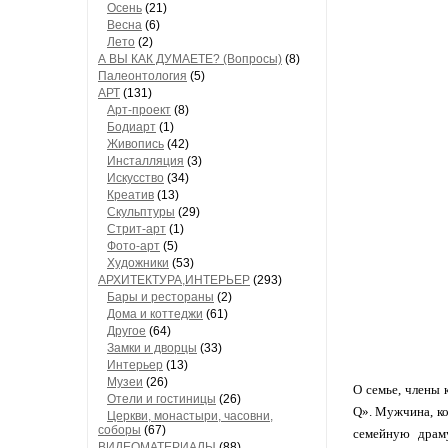
Осень
(21)
Весна
(6)
Лето
(2)
А ВЫ КАК ДУМАЕТЕ? (Вопросы)
(8)
Палеонтология
(5)
АРТ
(131)
Арт-проект
(8)
Бодиарт
(1)
Живопись
(42)
Инсталляция
(3)
Искусство
(34)
Креатив
(13)
Скульптуры
(29)
Стрит-арт
(1)
Фото-арт
(5)
Художники
(53)
АРХИТЕКТУРА,ИНТЕРЬЕР
(293)
Бары и рестораны
(2)
Дома и коттеджи
(61)
Другое
(64)
Замки и дворцы
(33)
Интерьер
(13)
Музеи
(26)
О семье, члены 
Отели и гостиницы
(26)
Q». Мужчина, ко
Церкви, монастыри, часовни,
соборы
(67)
семейную драм
ВИДЕОМАТЕРИАЛЫ
(88)