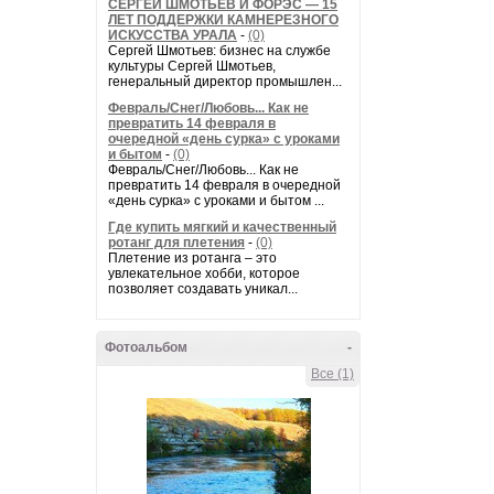
СЕРГЕЙ ШМОТЬЕВ И ФОРЭС — 15
ЛЕТ ПОДДЕРЖКИ КАМНЕРЕЗНОГО
ИСКУССТВА УРАЛА
-
(0)
Сергей Шмотьев: бизнес на службе
культуры Сергей Шмотьев,
генеральный директор промышлен...
Февраль/Снег/Любовь... Как не
превратить 14 февраля в
очередной «день сурка» с уроками
и бытом
-
(0)
Февраль/Снег/Любовь... Как не
превратить 14 февраля в очередной
«день сурка» с уроками и бытом ...
Где купить мягкий и качественный
ротанг для плетения
-
(0)
Плетение из ротанга – это
увлекательное хобби, которое
позволяет создавать уникал...
Фотоальбом
-
Все (1)