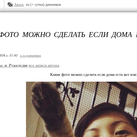
Авось
из (+ сутки) дневников
ФОТО МОЖНО СДЕЛАТЬ ЕСЛИ ДОМА 
!
016 г. 11:41
+ в цитатник
ы_и_Рукоделие
все записи автора
Какие фото можно сделать если дома есть кот или