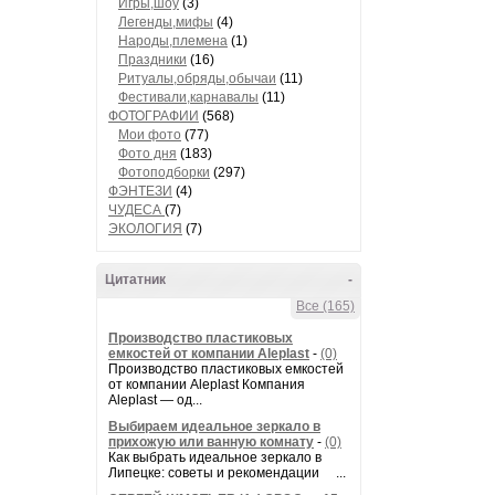
Игры,шоу
(3)
Легенды,мифы
(4)
Народы,племена
(1)
Праздники
(16)
Ритуалы,обряды,обычаи
(11)
Фестивали,карнавалы
(11)
ФОТОГРАФИИ
(568)
Мои фото
(77)
Фото дня
(183)
Фотоподборки
(297)
ФЭНТЕЗИ
(4)
ЧУДЕСА
(7)
ЭКОЛОГИЯ
(7)
Цитатник
-
Все (165)
Производство пластиковых
емкостей от компании Aleplast
-
(0)
Производство пластиковых емкостей
от компании Aleplast Компания
Aleplast — од...
Выбираем идеальное зеркало в
прихожую или ванную комнату
-
(0)
Как выбрать идеальное зеркало в
Липецке: советы и рекомендации ...