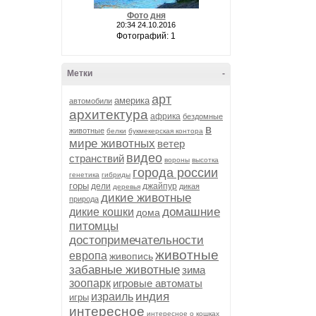
Фото дня
20:34 24.10.2016
Фотографий: 1
Метки
-
арт
америка
автомобили
архитектура
африка
бездомные
в
животные
белки
букмекерская контора
мире животных
ветер
видео
странствий
вороны
высотка
города россии
генетика
гибриды
горы
дели
джайпур
дикая
деревья
дикие животные
природа
домашние
дикие кошки
дома
питомцы
достопримечательности
животные
европа
живопись
забавные животные
зима
зоопарк
игровые автоматы
индия
израиль
игры
интересное
интересное о кошках