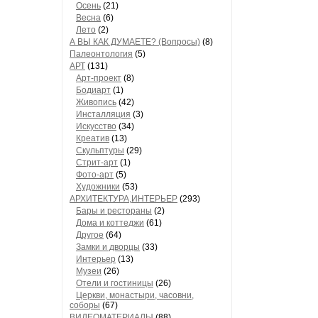
Осень
(21)
Весна
(6)
Лето
(2)
А ВЫ КАК ДУМАЕТЕ? (Вопросы)
(8)
Палеонтология
(5)
АРТ
(131)
Арт-проект
(8)
Бодиарт
(1)
Живопись
(42)
Инсталляция
(3)
Искусство
(34)
Креатив
(13)
Скульптуры
(29)
Стрит-арт
(1)
Фото-арт
(5)
Художники
(53)
АРХИТЕКТУРА,ИНТЕРЬЕР
(293)
Бары и рестораны
(2)
Дома и коттеджи
(61)
Другое
(64)
Замки и дворцы
(33)
Интерьер
(13)
Музеи
(26)
Отели и гостиницы
(26)
Церкви, монастыри, часовни,
соборы
(67)
ВИДЕОМАТЕРИАЛЫ
(88)