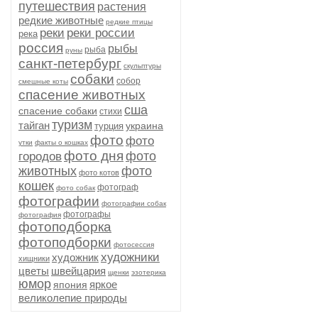
путешествия
растения
редкие животные
редкие птицы
реки
реки россии
река
россия
рыбы
рыба
руны
санкт-петербург
скульптуры
собаки
собор
смешные коты
спасение животных
сша
спасение собаки
стихи
туризм
тайган
украина
турция
фото
фото
утки
факты о кошках
фото дня
фото
городов
животных
фото
фото котов
кошек
фотограф
фото собак
фотографии
фотографии собак
фотографы
фотография
фотоподборка
фотоподборки
фотосессия
художники
художник
хищники
цветы
швейцария
щенки
эзотерика
юмор
яркое
япония
великолепие природы