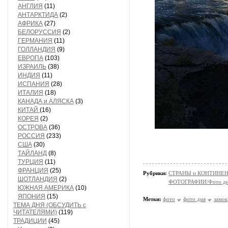
АНГЛИЯ
(11)
АНТАРКТИДА
(2)
АФРИКА
(27)
БЕЛОРУССИЯ
(2)
ГЕРМАНИЯ
(11)
ГОЛЛАНДИЯ
(9)
ЕВРОПА
(103)
ИЗРАИЛЬ
(38)
ИНДИЯ
(11)
ИСПАНИЯ
(28)
ИТАЛИЯ
(18)
КАНАДА и АЛЯСКА
(3)
КИТАЙ
(16)
КОРЕЯ
(2)
ОСТРОВА
(36)
РОССИЯ
(233)
США
(30)
ТАЙЛАНД
(8)
ТУРЦИЯ
(11)
ФРАНЦИЯ
(25)
Рубрики:
СТРАНЫ и КОНТИНЕ
ШОТЛАНДИЯ
(2)
ФОТОГРАФИИ/Фото д
ЮЖНАЯ АМЕРИКА
(10)
ЯПОНИЯ
(15)
Метки:
фото
фото дня
замок
ТЕМА ДНЯ (ОБСУДИТЬ с
ЧИТАТЕЛЯМИ)
(119)
ТРАДИЦИИ
(45)