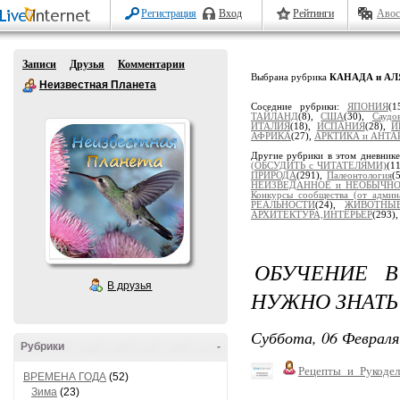
Регистрация
Вход
Рейтинги
Авос
Записи
Друзья
Комментарии
Выбрана рубрика
КАНАДА и А
Неизвестная Планета
Соседние рубрики:
ЯПОНИЯ
(1
ТАЙЛАНД
(8),
США
(30),
Саудо
ИТАЛИЯ
(18),
ИСПАНИЯ
(28),
И
АФРИКА
(27),
АРКТИКА и АНТА
Другие рубрики в этом дневник
(ОБСУДИТЬ с ЧИТАТЕЛЯМИ)
(1
ПРИРОДА
(291),
Палеонтология
(
НЕИЗВЕДАННОЕ и НЕОБЫЧН
Конкурсы сообщества (от админ
РЕАЛЬНОСТИ
(24),
ЖИВОТНЫ
АРХИТЕКТУРА,ИНТЕРЬЕР
(293)
ОБУЧЕНИЕ В
В друзья
НУЖНО ЗНАТЬ
Суббота, 06 Февраля
Рубрики
-
Рецепты_и_Рукодел
ВРЕМЕНА ГОДА
(52)
Зима
(23)