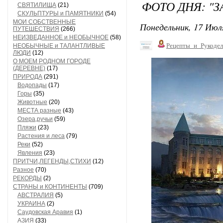
ФОТО ДНЯ: "
СВЯТИЛИЩА
(21)
СКУЛЬПТУРЫ и ПАМЯТНИКИ
(54)
МОИ СОБСТВЕННЫЕ
Понедельник, 17 Июля
ПУТЕШЕСТВИЯ
(266)
НЕИЗВЕДАННОЕ и НЕОБЫЧНОЕ
(58)
Рецепты_и_Рукодел
НЕОБЫЧНЫЕ и ТАЛАНТЛИВЫЕ
ЛЮДИ
(12)
О МОЕМ РОДНОМ ГОРОДЕ
(ДЕРЕВНЕ)
(17)
ПРИРОДА
(291)
Водопады
(17)
Горы
(35)
Животные
(20)
МЕСТА разные
(43)
Озера,ручьи
(59)
Пляжи
(23)
Растения и леса
(79)
Реки
(52)
Явления
(23)
ПРИТЧИ,ЛЕГЕНДЫ,СТИХИ
(12)
Разное
(70)
РЕКОРДЫ
(2)
СТРАНЫ и КОНТИНЕНТЫ
(709)
АВСТРАЛИЯ
(5)
УКРАИНА
(2)
Саудовская Аравия
(1)
АЗИЯ
(33)