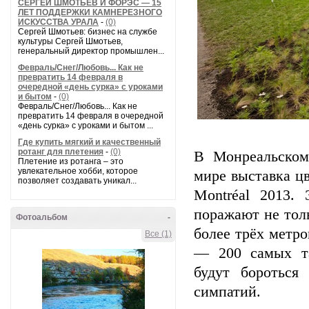
СЕРГЕЙ ШМОТЬЕВ И ФОРЭС — 15
ЛЕТ ПОДДЕРЖКИ КАМНЕРЕЗНОГО
ИСКУССТВА УРАЛА
-
(0)
Сергей Шмотьев: бизнес на службе
культуры Сергей Шмотьев,
генеральный директор промышлен...
Февраль/Снег/Любовь... Как не
превратить 14 февраля в
очередной «день сурка» с уроками
и бытом
-
(0)
Февраль/Снег/Любовь... Как не
превратить 14 февраля в очередной
«день сурка» с уроками и бытом ...
Где купить мягкий и качественный
ротанг для плетения
-
(0)
В Монреальском
Плетение из ротанга – это
увлекательное хобби, которое
мире выставка цв
позволяет создавать уникал...
Montréal 2013.
поражают не тол
Фотоальбом
-
более трёх метро
Все (1)
— 200 самых та
будут бороться
симпатий.