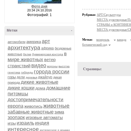
Фото дня
20:34 24.10.2016
Фотографий: 1
Рубрики:
АРТ/Скульптуры
МЕСТА рукотворные/
СТРАНЫ и КОНТИНЕ
МЕСТА рукотворные
Метки
-
Метки:
монреаль
канада
арт
америка
автомобили
ботанический сад
архитектура
африка
бездомные
в
животные
белки
букмекерская контора
мире животных
ветер
видео
странствий
вороны
высотка
Страницы:
города россии
генетика
гибриды
горы
дели
джайпур
дикая
деревья
дикие животные
природа
домашние
дикие кошки
дома
питомцы
достопримечательности
животные
европа
живопись
забавные животные
зима
зоопарк
игровые автоматы
индия
израиль
игры
интересное
интересное о кошках