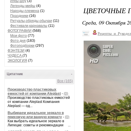
Игры,шоу
(3)
Легенды,мифы
(4)
ЦВЕТОЧНЫЕ 
Народы,племена
(1)
Праздники
(16)
Ритуалы,обряды,обычаи
(11)
Среда, 09 Октября 20
Фестивали,карнавалы
(11)
ФОТОГРАФИИ
(568)
Рецепты_и_Рукодел
Мои фото
(77)
Фото дня
(183)
Фотоподборки
(297)
ФЭНТЕЗИ
(4)
ЧУДЕСА
(7)
ЭКОЛОГИЯ
(7)
Цитатник
-
Все (165)
Производство пластиковых
емкостей от компании Aleplast
-
(0)
Производство пластиковых емкостей
от компании Aleplast Компания
Aleplast — од...
Выбираем идеальное зеркало в
прихожую или ванную комнату
-
(0)
Как выбрать идеальное зеркало в
Липецке: советы и рекомендации ...