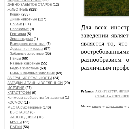
ДАВНО ЗАБЫТОЕ СТАРОЕ
(12)
ЖИВОТНЫЕ
(828)
Кошки
(283)
Дикие животные
(127)
Собаки
(111)
Для всех иност
Насекомые
(9)
Рептилии
(5)
заведении являе
Земноводные
(1)
является то, чт
Вымершие животные
(7)
Домашние питомцы
(97)
востребованным
Забавные животные
(65)
разнообразием 
Птицы
(69)
Разные животные
(55)
различным профе
Редкие животные
(63)
Рыбы и водяные животные
(69)
ЗА ГРАНЬЮ РЕАЛЬНОСТИ
(24)
ЗАГАДКИ И ТАЙНЫ ВСЕЛЕННОЙ
(29)
ИСТОРИЯ
(27)
Рубрики:
АРХИТЕКТУРА,ИНТЕРЬ
КАТАСТРОФЫ
(6)
СТРАНЫ и КОНТИНЕ
Конкурсы сообщества (от админа)
(1)
КОСМОС
(11)
Метки:
канада
образование
МЕСТА рукотворные
(146)
ВЫСТАВКИ
(6)
ЗАПОВЕДНИКИ
(10)
МУЗЕИ
(22)
ПАРКИ
(56)