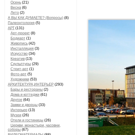
Осень
(21)
Весна
(6)
Лето
(2)
А ВЫ КАК ДУМАЕТЕ? (Вопросы)
(8)
Палеонтология
(5)
АРТ
(131)
Арт-проект
(8)
Бодиарт
(1)
Живопись
(42)
Инсталляция
(3)
Искусство
(34)
Креатив
(13)
Скульптуры
(29)
Стрит-арт
(1)
Фото-арт
(5)
Художники
(53)
АРХИТЕКТУРА,ИНТЕРЬЕР
(293)
Бары и рестораны
(2)
Дома и коттеджи
(61)
Другое
(64)
Замки и дворцы
(33)
Интерьер
(13)
Музеи
(26)
Отели и гостиницы
(26)
Церкви, монастыри, часовни,
соборы
(67)
ВИДЕОМАТЕРИАЛЫ
(88)