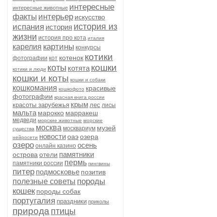
интересные
интересные животные
факты
интерьер
искусство
история из
испания
история
жизни
история про кота
италия
картины
карелия
конкурсы
котики
котенок
фотографии
кот
кошки
коты
котята
котики и люди
кошки и коты
кошки и собаки
кошкомания
красивые
кошкофото
фотографии
красная книга россии
крым
красоты зарубежья
лес
лисы
мальта
марокко
марракеш
медведи
морские животные
морские
москва
музей
москвариум
существа
новости
оаэ
озера
нейросети
озеро
осень
онлайн казино
памятники
острова
отели
пермь
памятники россии
пингвины
питер
подмосковье
позитив
породы
полезные советы
кошек
породы собак
португалия
праздники
приколы
природа
птицы