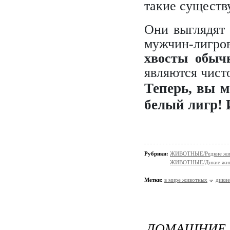
такие существ
Они выглядят 
мужчин-лигров
хвосты обыч
являются чист
Теперь, вы м
белый лигр! 
Рубрики:
ЖИВОТНЫЕ/Редкие жи
ЖИВОТНЫЕ/Дикие жив
Метки:
в мире животных
дикие
ДОМАШНИЕ 