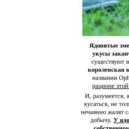
Ядовитые змеи
укусы закан
существуют в
королевская к
названии Oph
рационе этой
И, разумеется, 
кусаться, не то
нечаянно жалят 
добычу.
У яд
собственном