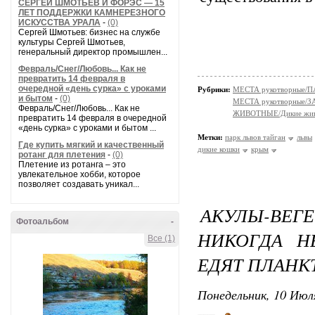
СЕРГЕЙ ШМОТЬЕВ И ФОРЭС — 15
ЛЕТ ПОДДЕРЖКИ КАМНЕРЕЗНОГО
ИСКУССТВА УРАЛА
-
(0)
Сергей Шмотьев: бизнес на службе
культуры Сергей Шмотьев,
генеральный директор промышлен...
Февраль/Снег/Любовь... Как не
превратить 14 февраля в
очередной «день сурка» с уроками
Рубрики:
МЕСТА рукотворные/
и бытом
-
(0)
МЕСТА рукотворные
Февраль/Снег/Любовь... Как не
ЖИВОТНЫЕ/Дикие жив
превратить 14 февраля в очередной
«день сурка» с уроками и бытом ...
Метки:
парк львов тайган
львы
Где купить мягкий и качественный
дикие кошки
крым
ротанг для плетения
-
(0)
Плетение из ротанга – это
увлекательное хобби, которое
позволяет создавать уникал...
АКУЛЫ-ВЕ
Фотоальбом
-
НИКОГДА Н
Все (1)
ЕДЯТ ПЛАНК
Понедельник, 10 Июля