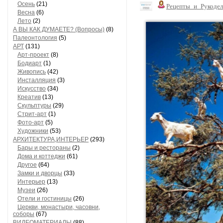
Осень
(21)
Рецепты_и_Рукодел
Весна
(6)
Лето
(2)
А ВЫ КАК ДУМАЕТЕ? (Вопросы)
(8)
Палеонтология
(5)
АРТ
(131)
Арт-проект
(8)
Бодиарт
(1)
Живопись
(42)
Инсталляция
(3)
Искусство
(34)
Креатив
(13)
Скульптуры
(29)
Стрит-арт
(1)
Фото-арт
(5)
Художники
(53)
АРХИТЕКТУРА,ИНТЕРЬЕР
(293)
Бары и рестораны
(2)
Дома и коттеджи
(61)
Другое
(64)
Замки и дворцы
(33)
Интерьер
(13)
Музеи
(26)
Отели и гостиницы
(26)
Церкви, монастыри, часовни,
соборы
(67)
ВИДЕОМАТЕРИАЛЫ
(88)