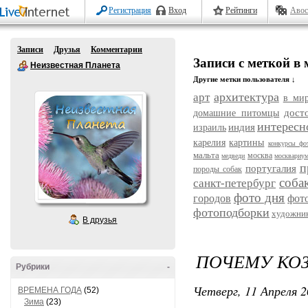
Регистрация
Вход
Рейтинги
Авос
Записи
Друзья
Комментарии
Записи с меткой в
Неизвестная Планета
Другие метки пользователя ↓
архитектура
арт
в ми
дост
домашние питомцы
интересн
индия
израиль
карелия
картины
конкурсы фо
мальта
москва
медведи
москвариу
п
португалия
породы собак
соба
санкт-петербург
фото дня
городов
фот
фотоподборки
художни
В друзья
ПОЧЕМУ КОЗ
Рубрики
-
Четверг, 11 Апреля 2
ВРЕМЕНА ГОДА
(52)
Зима
(23)