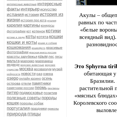
интересные
интересные животные
факты
интерьер
искусство
история из
испания
Акулы – общеп
история
жизни
история про кота
италия
равных по част
картины
карелия
конкурсы
«белые ворон
котики
котенок
фотографии
кот
кошки
коты
всеядный вид)
котята
котики и люди
кошки и коты
разновидно
кошки и собаки
кошкомания
красивые
кошкофото
фотографии
красная книга россии
крым
красоты зарубежья
лес
лисы
мальта
марокко
марракеш
медведи
Это Sphyrna tir
морские животные
морские
москва
музей
москвариум
существа
обитающая у
новости
оаэ
озера
нейросети
озеро
осень
онлайн казино
Бразилии. 
памятники
острова
отели
растительной п
пермь
памятники россии
пингвины
питер
подмосковье
позитив
«мясных блюдах»
породы
полезные советы
Королевского со
кошек
породы собак
португалия
праздники
приколы
выловле
природа
птицы