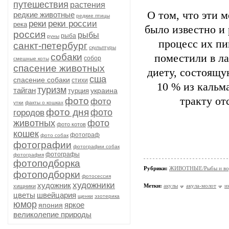
путешествия
растения
О том, что эти 
редкие животные
редкие птицы
реки
реки россии
река
было известно и 
россия
рыбы
рыба
руны
процесс их пи
санкт-петербург
скульптуры
собаки
поместили в ла
собор
смешные коты
спасение животных
диету, состоящу
сша
спасение собаки
стихи
10 % из каль
туризм
тайган
украина
турция
тракту от
фото
фото
утки
факты о кошках
фото дня
фото
городов
животных
фото
фото котов
кошек
фотограф
фото собак
фотографии
фотографии собак
фотографы
фотография
фотоподборка
Рубрики:
ЖИВОТНЫЕ/Рыбы и вод
фотоподборки
фотосессия
художники
художник
Метки:
акулы
акула-молот
и
хищники
цветы
швейцария
щенки
эзотерика
юмор
яркое
япония
великолепие природы