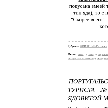
покусана змеей 
тип яда), то с
"Скорее всего" 
кот
Рубрики:
ЖИВОТНЫЕ/Рептилии
Метки:
змеи
змея
коровле
интересные животные
интересн
ПОРТУГАЛ
ТУРИСТА №
ЯДОВИТОЙ М