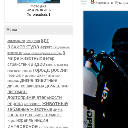
Рецепты_и_Рукодел
Фото дня
20:34 24.10.2016
Фотографий: 1
Метки
-
арт
америка
автомобили
архитектура
африка
бездомные
в
животные
белки
букмекерская контора
мире животных
ветер
видео
странствий
вороны
высотка
города россии
генетика
гибриды
горы
дели
джайпур
дикая
деревья
дикие животные
природа
домашние
дикие кошки
дома
питомцы
достопримечательности
животные
европа
живопись
забавные животные
зима
зоопарк
игровые автоматы
индия
израиль
игры
интересное
интересное о кошках