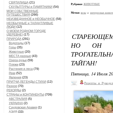
СВЯТИЛИЩА
(21)
Рубрики:
ЖИВОТНЫЕ
СКУЛЬПТУРЫ и ПАМЯТНИКИ
(54)
МОИ СОБСТВЕННЫЕ
Метки:
козы
интересные живот
ПУТЕШЕСТВИЯ
(266)
НЕИЗВЕДАННОЕ и НЕОБЫЧНОЕ
(58)
НЕОБЫЧНЫЕ и ТАЛАНТЛИВЫЕ
ЛЮДИ
(12)
О МОЕМ РОДНОМ ГОРОДЕ
СТАРЕЮЩЕМ
(ДЕРЕВНЕ)
(17)
ПРИРОДА
(291)
НО ОН В
Водопады
(17)
Горы
(35)
ТРОГАТЕЛ
Животные
(20)
МЕСТА разные
(43)
ТАЙГАН!
Озера,ручьи
(59)
Пляжи
(23)
Растения и леса
(79)
Пятница, 14 Июля 20
Реки
(52)
Явления
(23)
ПРИТЧИ,ЛЕГЕНДЫ,СТИХИ
(12)
Рецепты_и_Рукодел
Разное
(70)
РЕКОРДЫ
(2)
СТРАНЫ и КОНТИНЕНТЫ
(709)
АВСТРАЛИЯ
(5)
УКРАИНА
(2)
Саудовская Аравия
(1)
АЗИЯ
(33)