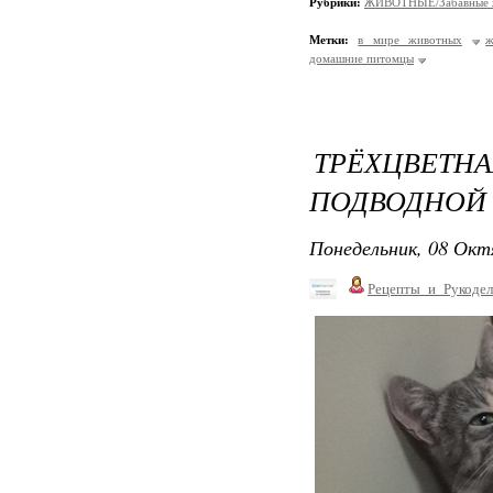
Рубрики:
ЖИВОТНЫЕ/Забавные 
Метки:
в мире животных
ж
домашние питомцы
ТРЁХЦВЕТН
ПОДВОДНОЙ 
Понедельник, 08 Окт
Рецепты_и_Рукодел