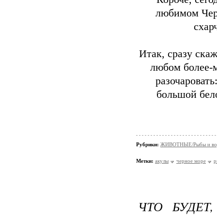
любимом Черн
схар
Итак, сразу ска
любом более-м
разочаровать
большой бело
Рубрики:
ЖИВОТНЫЕ/Рыбы и вод
Метки:
акулы
черное море
р
ЧТО БУДЕТ