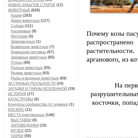
ДАВНО ЗАБЫТОЕ СТАРОЕ
(12)
ЖИВОТНЫЕ
(828)
Кошки
(283)
Дикие животные
(127)
Собаки
(111)
Насекомые
(9)
Почему козы пасу
Рептилии
(5)
распростране
Земноводные
(1)
Вымершие животные
(7)
растительности.
Домашние питомцы
(97)
Забавные животные
(65)
арганового, из к
Птицы
(69)
Разные животные
(55)
Редкие животные
(63)
Рыбы и водяные животные
(69)
ЗА ГРАНЬЮ РЕАЛЬНОСТИ
(24)
На перв
ЗАГАДКИ И ТАЙНЫ ВСЕЛЕННОЙ
(29)
разрушительным
ИСТОРИЯ
(27)
КАТАСТРОФЫ
(6)
косточки, попа
Конкурсы сообщества (от админа)
(1)
КОСМОС
(11)
МЕСТА рукотворные
(146)
ВЫСТАВКИ
(6)
ЗАПОВЕДНИКИ
(10)
МУЗЕИ
(22)
ПАРКИ
(56)