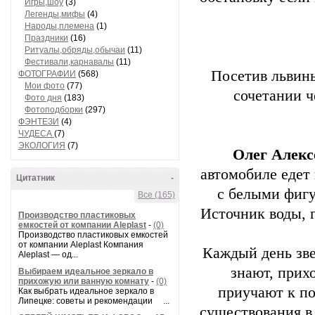
Игры,шоу
(3)
Легенды,мифы
(4)
Народы,племена
(1)
Праздники
(16)
Ритуалы,обряды,обычаи
(11)
Фестивали,карнавалы
(11)
Посетив львины
ФОТОГРАФИИ
(568)
Мои фото
(77)
сочетании 
Фото дня
(183)
Фотоподборки
(297)
ФЭНТЕЗИ
(4)
ЧУДЕСА
(7)
ЭКОЛОГИЯ
(7)
Олег Алекс
автомобиле едет
Цитатник
-
с белыми фигу
Все (165)
Источник воды, 
Производство пластиковых
емкостей от компании Aleplast
-
(0)
Производство пластиковых емкостей
от компании Aleplast Компания
Каждый день зве
Aleplast — од...
знают, прих
Выбираем идеальное зеркало в
прихожую или ванную комнату
-
(0)
приучают к по
Как выбрать идеальное зеркало в
Липецке: советы и рекомендации ...
существования в 