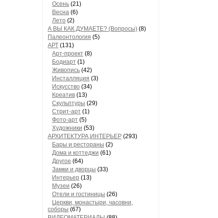
Осень
(21)
Весна
(6)
Лето
(2)
А ВЫ КАК ДУМАЕТЕ? (Вопросы)
(8)
Палеонтология
(5)
АРТ
(131)
Арт-проект
(8)
Бодиарт
(1)
Живопись
(42)
Инсталляция
(3)
Искусство
(34)
Креатив
(13)
Скульптуры
(29)
Стрит-арт
(1)
Фото-арт
(5)
Художники
(53)
АРХИТЕКТУРА,ИНТЕРЬЕР
(293)
Бары и рестораны
(2)
Дома и коттеджи
(61)
Другое
(64)
Замки и дворцы
(33)
Интерьер
(13)
Музеи
(26)
Отели и гостиницы
(26)
Церкви, монастыри, часовни,
соборы
(67)
ВИДЕОМАТЕРИАЛЫ
(88)