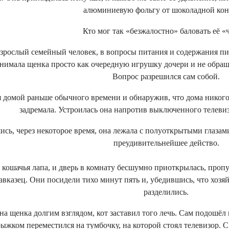
алюминиевую фольгу от шоколадной
ко
Кто мог так «безжалостно» баловать её «
зрослый семейный человек, в вопросы питания и содержания п
нимала щенка просто как очередную игрушку дочери и не обраща
Вопрос разрешился сам собой.
я домой раньше обычного времени и обнаружив, что дома никог
задремала. Устроилась она напротив выключенного телевиз
сь, через некоторое время, она лежала с полуоткрытыми глазами
преудивительнейшее действо.
 кошачья лапа, и дверь в комнату бесшумно приоткрылась, пропу
авказец. Они посидели тихо минут пять и, убедившись, что хозя
разделились.
на щенка долгим взглядом, кот заставил того лечь. Сам подошёл
ыжком переместился на тумбочку, на которой стоял телевизор. С