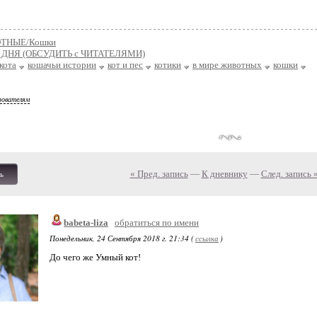
ТНЫЕ/Кошки
ДНЯ (ОБСУДИТЬ с ЧИТАТЕЛЯМИ)
кота
кошачьи истории
кот и пес
котики
в мире животных
кошки
зователям
« Пред. запись
—
К дневнику
—
След. запись 
ь
babeta-liza
обратиться по имени
Понедельник, 24 Сентября 2018 г. 21:34 (
ссылка
)
До чего же Умный кот!