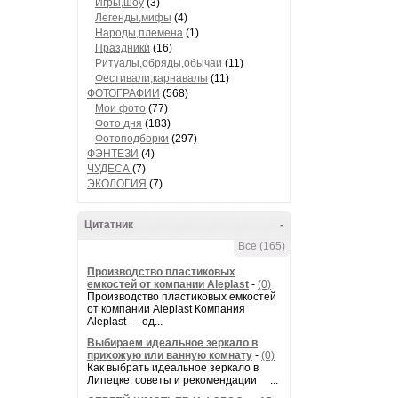
Игры,шоу
(3)
Легенды,мифы
(4)
Народы,племена
(1)
Праздники
(16)
Ритуалы,обряды,обычаи
(11)
Фестивали,карнавалы
(11)
ФОТОГРАФИИ
(568)
Мои фото
(77)
Фото дня
(183)
Фотоподборки
(297)
ФЭНТЕЗИ
(4)
ЧУДЕСА
(7)
ЭКОЛОГИЯ
(7)
Цитатник
-
Все (165)
Производство пластиковых
емкостей от компании Aleplast
-
(0)
Производство пластиковых емкостей
от компании Aleplast Компания
Aleplast — од...
Выбираем идеальное зеркало в
прихожую или ванную комнату
-
(0)
Как выбрать идеальное зеркало в
Липецке: советы и рекомендации ...