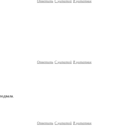
Ответить
С цитатой
В цитатник
Ответить
С цитатой
В цитатник
подвала.
Ответить
С цитатой
В цитатник