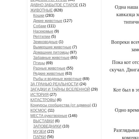
ДАВНО ЗАБЫТОЕ СТАРОЕ
(12)
Одна наша 
ЖИВОТНЫЕ
(828)
кавказца 
Кошки
(283)
Дикие животные
(127)
типичн
Собаки
(111)
Насекомые
(9)
Рептилии
(5)
Вопреки всем
Земноводные
(1)
Вымершие животные
(7)
зам
Домашние питомцы
(97)
Забавные животные
(65)
Пока кот от
Птицы
(69)
Разные животные
(55)
скучал. Двиг
Редкие животные
(63)
Рыбы и водяные животные
(69)
ЗА ГРАНЬЮ РЕАЛЬНОСТИ
(24)
ЗАГАДКИ И ТАЙНЫ ВСЕЛЕННОЙ
(29)
Кот был в э
ИСТОРИЯ
(27)
КАТАСТРОФЫ
(6)
Конкурсы сообщества (от админа)
(1)
Одно время
КОСМОС
(11)
МЕСТА рукотворные
(146)
ВЫСТАВКИ
(6)
ЗАПОВЕДНИКИ
(10)
Разглядыва
МУЗЕИ
(22)
ПАРКИ
(56)
комочки