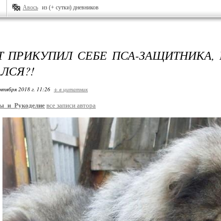
Авось
из (+ сутки) дневников
Т ПРИКУПИЛ СЕБЕ ПСА-ЗАЩИТНИКА, 
ЛСЯ?!
нтября 2018 г. 11:26
+ в цитатник
ы_и_Рукоделие
все записи автора