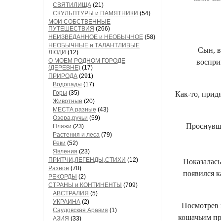
СВЯТИЛИЩА
(21)
СКУЛЬПТУРЫ и ПАМЯТНИКИ
(54)
МОИ СОБСТВЕННЫЕ
ПУТЕШЕСТВИЯ
(266)
НЕИЗВЕДАННОЕ и НЕОБЫЧНОЕ
(58)
НЕОБЫЧНЫЕ и ТАЛАНТЛИВЫЕ
Сын, в
ЛЮДИ
(12)
О МОЕМ РОДНОМ ГОРОДЕ
воспри
(ДЕРЕВНЕ)
(17)
ПРИРОДА
(291)
Водопады
(17)
Горы
(35)
Как-то, прид
Животные
(20)
МЕСТА разные
(43)
Озера,ручьи
(59)
Проснувши
Пляжи
(23)
Растения и леса
(79)
Реки
(52)
Явления
(23)
ПРИТЧИ,ЛЕГЕНДЫ,СТИХИ
(12)
Показалась
Разное
(70)
появился к
РЕКОРДЫ
(2)
СТРАНЫ и КОНТИНЕНТЫ
(709)
АВСТРАЛИЯ
(5)
УКРАИНА
(2)
Посмотрев 
Саудовская Аравия
(1)
кошачьим пр
АЗИЯ
(33)