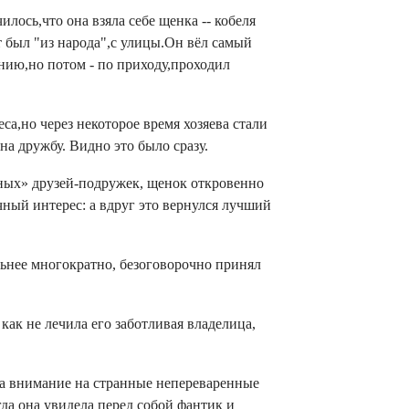
лось,что она взяла себе щенка -- кобеля
т был "из народа",с улицы.Он вёл самый
нию,но потом - по приходу,проходил
а,но через некоторое время хозяева стали
на дружбу. Видно это было сразу.
тных» друзей-подружек, щенок откровенно
ный интерес: а вдруг это вернулся лучший
ильнее многократно, безоговорочно принял
как не лечила его заботливая владелица,
ла внимание на странные непереваренные
гда она увидела перед собой фантик и