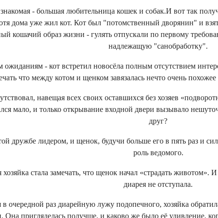
знакомая - большая любительница кошек и собак.И вот так получи
хотя дома уже жил кот. Кот был "потомственный дворянин" и взя
ый кошачий образ жизни - гулять отпускали по первому требова
надлежащую "санобработку".
 ожиданиям - кот встретил новосёла полным отсутствием интерес
ечать что между котом и щенком завязалась нечто очень похожее 
сутствовал, навещая всех своих оставшихся без хозяев «подворо
ался мало, и только открывание входной двери вызывало нешуточ
друг?
той дружбе лидером, и щенок, будучи больше его в пять раз и с
роль ведомого.
 хозяйка стала замечать, что щенок начал «страдать животом». И 
диарея не отступала.
я в очередной раз диарейную лужу подопечного, хозяйка обрати
. Она пригляделась получше, и каково же было её удивление, ко