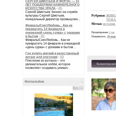
СЕРГЕЙ ШМОТЬЕВ И ФОРЭС — 15
ЛЕТ ПОДДЕРЖКИ КАМНЕРЕЗНОГО
ИСКУССТВА УРАЛА
-
(0)
Сергей Шмотьев: бизнес на службе
Рубрики:
ЖИВО
культуры Сергей Шмотьев,
генеральный директор промышлен...
ТЕМА 
Метки:
история 
Февраль/Снег/Любовь... Как не
превратить 14 февраля в
очередной «день сурка» с уроками
Процитировано
2 раз
и бытом
-
(0)
Понравилось:
34 поль
Февраль/Снег/Любовь... Как не
превратить 14 февраля в очередной
«день сурка» с уроками и бытом ...
Где купить мягкий и качественный
ротанг для плетения
-
(0)
Плетение из ротанга – это
Комментироват
увлекательное хобби, которое
позволяет создавать уникал...
Фотоальбом
-
Все (1)