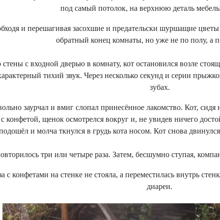
под самый потолок, на верхнюю деталь мебель
 обходя и перешагивая засохшие и предательски шуршащие цветы 
обратный конец комнаты, но уже не по полу, а 
 стены с входной дверью в комнату, кот остановился возле стоя
арактерный тихий звук. Через несколько секунд и серии прыжков
зубах.
ольно заурчал и вмиг слопал принесённое лакомство. Кот, сидя 
с конфетой, щенок осмотрелся вокруг и, не увидев ничего досто
подошёл и молча ткнулся в грудь кота носом. Кот снова двинул
повторилось три или четыре раза. Затем, бесшумно ступая, ком
а с конфетами на стенке не стояла, а переместилась внутрь стен
диареи.