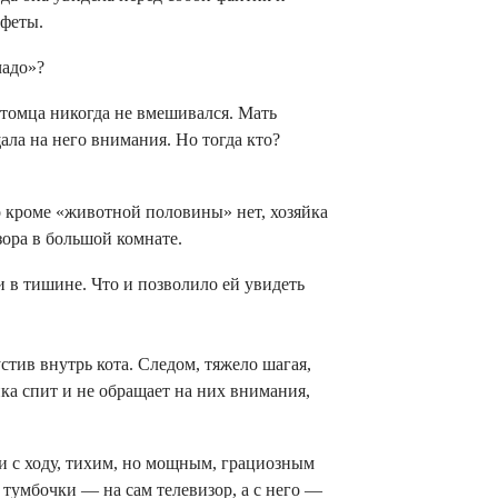
нфеты
.
чадо»?
итомца никогда не вмешивался.
Мать
ла на него внимания. Но тогда кто?
о кроме «животной половины» нет, хозяйка
ора в большой комнате.
 в тишине. Что и позволило ей увидеть
стив внутрь кота. Следом, тяжело шагая,
йка спит и не обращает на них внимания,
 и с ходу, тихим, но мощным, грациозным
 тумбочки — на сам телевизор, а с него —