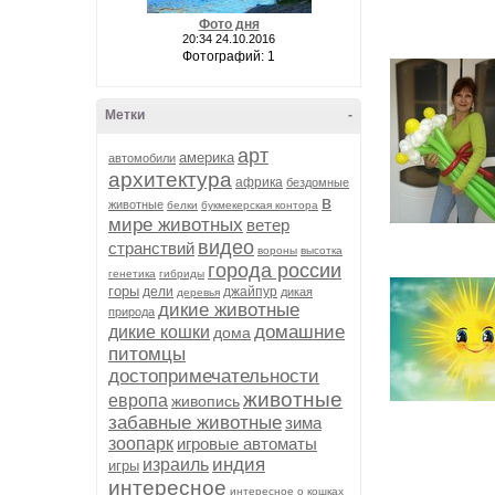
Фото дня
20:34 24.10.2016
Фотографий: 1
Метки
-
арт
америка
автомобили
архитектура
африка
бездомные
в
животные
белки
букмекерская контора
мире животных
ветер
видео
странствий
вороны
высотка
города россии
генетика
гибриды
горы
дели
джайпур
дикая
деревья
дикие животные
природа
домашние
дикие кошки
дома
питомцы
достопримечательности
животные
европа
живопись
забавные животные
зима
зоопарк
игровые автоматы
индия
израиль
игры
интересное
интересное о кошках