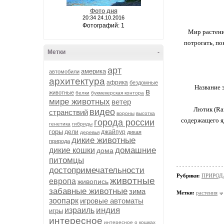
Фото дня
20:34 24.10.2016
Фотографий: 1
Мир растени
потрогать, по
Метки
-
арт
америка
автомобили
архитектура
африка
бездомные
Название 
в
животные
белки
букмекерская контора
мире животных
ветер
Лютик (Ran
видео
странствий
вороны
высотка
содержащего яд
города россии
генетика
гибриды
горы
дели
джайпур
дикая
деревья
дикие животные
природа
домашние
дикие кошки
дома
питомцы
достопримечательности
Рубрики:
ПРИРОДА/
животные
европа
живопись
забавные животные
зима
Метки:
растения
зоопарк
игровые автоматы
индия
израиль
игры
интересное
интересное о кошках