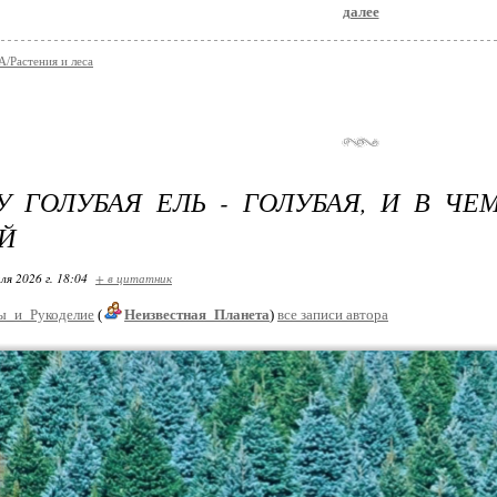
далее
Растения и леса
 ГОЛУБАЯ ЕЛЬ - ГОЛУБАЯ, И В ЧЕ
Й
ля 2026 г. 18:04
+ в цитатник
ы_и_Рукоделие
(
Неизвестная_Планета
)
все записи автора