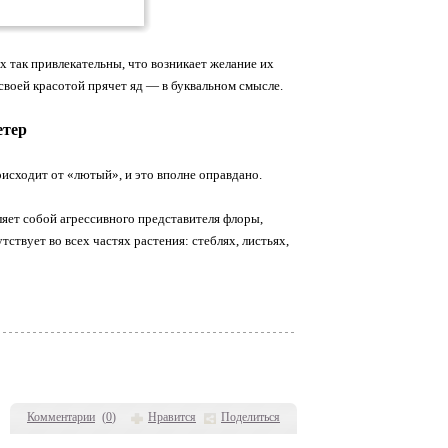
х так привлекательны, что возникает желание их
 своей красотой прячет яд — в буквальном смысле.
етер
исходит от «лютый», и это вполне оправдано.
ляет собой агрессивного представителя флоры,
твует во всех частях растения: стеблях, листьях,
Комментарии
(
0
)
Нравится
Поделиться