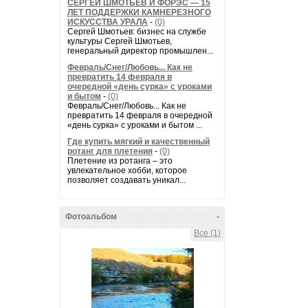
СЕРГЕЙ ШМОТЬЕВ И ФОРЭС — 15
ЛЕТ ПОДДЕРЖКИ КАМНЕРЕЗНОГО
ИСКУССТВА УРАЛА
-
(0)
Сергей Шмотьев: бизнес на службе
культуры Сергей Шмотьев,
генеральный директор промышлен...
Февраль/Снег/Любовь... Как не
превратить 14 февраля в
очередной «день сурка» с уроками
и бытом
-
(0)
Февраль/Снег/Любовь... Как не
превратить 14 февраля в очередной
«день сурка» с уроками и бытом ...
Где купить мягкий и качественный
ротанг для плетения
-
(0)
Плетение из ротанга – это
увлекательное хобби, которое
позволяет создавать уникал...
Фотоальбом
-
Все (1)