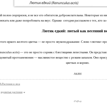
й полон сюрпризов, и не все его обитатели доброжелательны. Некоторые из ни
нюхать или даже попробовать на вкус. Однако сегодня расскажем о тех, кто за
Лютик едкий: лютый как весенний в
этого яркого желтого цветка — не просто звукоподражание. Слово «лютик» про
unculus acris) — это не просто сорняк с блестящими лепестками. Он представ
овитый протоанемонин — маслянистое вещество с резким запахом. Оно присутс
цветках и корнях.
далее
Растения и леса
ядовитые растения