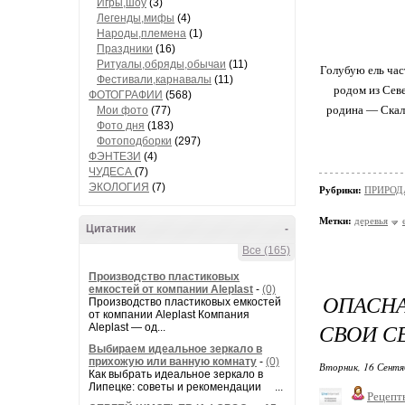
Игры,шоу
(3)
Легенды,мифы
(4)
Народы,племена
(1)
Праздники
(16)
Ритуалы,обряды,обычаи
(11)
Голубую ель час
Фестивали,карнавалы
(11)
родом из Севе
ФОТОГРАФИИ
(568)
родина — Скали
Мои фото
(77)
Фото дня
(183)
Фотоподборки
(297)
ФЭНТЕЗИ
(4)
ЧУДЕСА
(7)
ЭКОЛОГИЯ
(7)
Рубрики:
ПРИРОДА/
Метки:
деревья
Цитатник
-
Все (165)
Производство пластиковых
емкостей от компании Aleplast
-
(0)
ОПАСН
Производство пластиковых емкостей
от компании Aleplast Компания
СВОИ С
Aleplast — од...
Выбираем идеальное зеркало в
прихожую или ванную комнату
-
(0)
Вторник, 16 Сентя
Как выбрать идеальное зеркало в
Липецке: советы и рекомендации ...
Рецепт