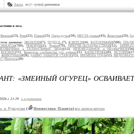
Авось
из (+ сутки) дневников
астения и леса
.
:
Явления
(23),
Реки
(52),
Пляжи
(23),
Озера,ручьи
(59),
МЕСТА разные
(43),
Животные
(20),
Го
 этом дневнике:
ЭКОЛОГИЯ
(7),
ЧУДЕСА
(7),
ФЭНТЕЗИ
(4),
ФОТОГРАФИИ
(568),
ТРАД
ТИНЕНТЫ
(709),
РЕКОРДЫ
(2),
Разное
(70),
ПРИТЧИ,ЛЕГЕНДЫ,СТИХИ
(12),
ПРИРОД
НЕОБЫЧНЫЕ и ТАЛАНТЛИВЫЕ ЛЮДИ
(12),
НЕИЗВЕДАННОЕ и НЕОБЫЧНОЕ
(58
,
КОСМОС
(11),
Конкурсы сообщества (от админа)
(1),
КАТАСТРОФЫ
(6),
ИСТОРИЯ
(2
,
ЖИВОТНЫЕ
(828),
ДАВНО ЗАБЫТОЕ СТАРОЕ
(12),
ВРЕМЕНА ГОДА
(52),
ВИДЕОМАТ
? (Вопросы)
(8)
АНТ: «ЗМЕИНЫЙ ОГУРЕЦ» ОСВАИВАЕ
2026 г. 23:29
+ в цитатник
ы_и_Рукоделие
(
Неизвестная_Планета
)
все записи автора