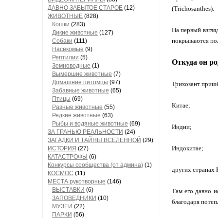
ДАВНО ЗАБЫТОЕ СТАРОЕ
(12)
(Trichosanthes).
ЖИВОТНЫЕ
(828)
Кошки
(283)
На первый взгля
Дикие животные
(127)
покрываются пол
Собаки
(111)
Насекомые
(9)
Рептилии
(5)
Откуда он р
Земноводные
(1)
Вымершие животные
(7)
Домашние питомцы
(97)
Трихозант пришё
Забавные животные
(65)
Птицы
(69)
Китае;
Разные животные
(55)
Редкие животные
(63)
Рыбы и водяные животные
(69)
Индии;
ЗА ГРАНЬЮ РЕАЛЬНОСТИ
(24)
ЗАГАДКИ И ТАЙНЫ ВСЕЛЕННОЙ
(29)
Индокитае;
ИСТОРИЯ
(27)
КАТАСТРОФЫ
(6)
Конкурсы сообщества (от админа)
(1)
других странах
КОСМОС
(11)
МЕСТА рукотворные
(146)
ВЫСТАВКИ
(6)
Там его давно и
ЗАПОВЕДНИКИ
(10)
благодаря потеп
МУЗЕИ
(22)
ПАРКИ
(56)