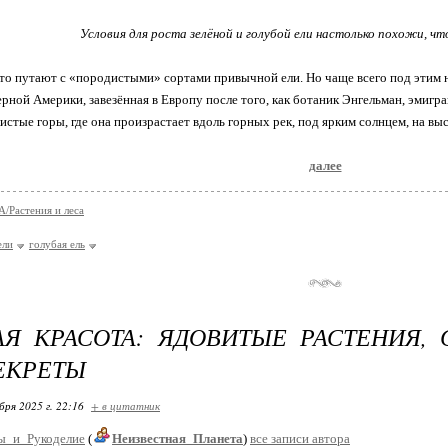
Условия для роста зелёной и голубой ели настолько похожи, чт
то путают с «породистыми» сортами привычной ели. Но чаще всего под этим н
рной Америки, завезённая в Европу после того, как ботаник Энгельман, эмигран
стые горы, где она произрастает вдоль горных рек, под ярким солнцем, на высо
далее
Растения и леса
ели
голубая ель
АЯ КРАСОТА: ЯДОВИТЫЕ РАСТЕНИЯ
ЕКРЕТЫ
бря 2025 г. 22:16
+ в цитатник
ы_и_Рукоделие
(
Неизвестная_Планета
)
все записи автора