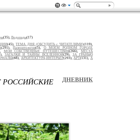
ры
(35),
Водопады
(17)
ИЦИИ
(45),
ТЕМА ДНЯ (ОБСУДИТЬ с ЧИТАТЕЛЯМИ)
(119),
А
(291),
Палеонтология
(5),
О МОЕМ РОДНОМ ГОРОДЕ
),
МОИ СОБСТВЕННЫЕ ПУТЕШЕСТВИЯ
(266),
МЕСТА
7),
ЗАГАДКИ И ТАЙНЫ ВСЕЛЕННОЙ
(29),
ЗА ГРАНЬЮ
ЕРИАЛЫ
(88),
АРХИТЕКТУРА,ИНТЕРЬЕР
(293),
АРТ
(131),
А
Т РОССИЙСКИЕ
ДНЕВНИК