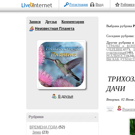
Регистрация
Вход
Рейтинги
Записи
Друзья
Комментарии
Выбрана рубрика
Р
Неизвестная Планета
Соседние рубрики
Другие рубрики в
СТРАНЫ и КОН
(ДЕРЕВНЕ)
(17),
рукотворные
(146)
РЕАЛЬНОСТИ
(24)
ВЫ КАК ДУМАЕТЕ
ТРИХОЗ
ДАЧИ
В друзья
Вторник, 02 Июня 
Рецепт
Рубрики
-
ВРЕМЕНА ГОДА
(52)
Зима
(23)