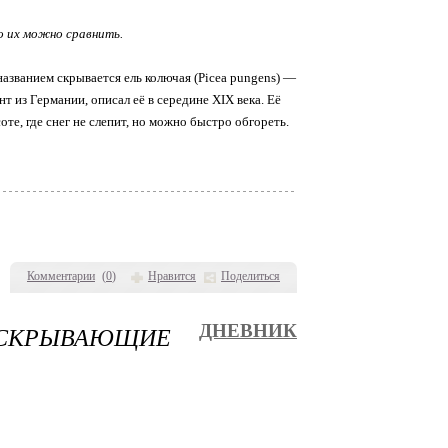
о их можно сравнить.
азванием скрывается ель колючая (Picea pungens) —
т из Германии, описал её в середине XIX века. Её
те, где снег не слепит, но можно быстро обгореть.
Комментарии
(
0
)
Нравится
Поделиться
, СКРЫВАЮЩИЕ
ДНЕВНИК