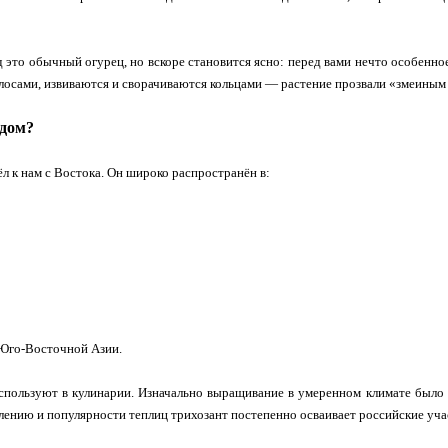
д это обычный огурец, но вскоре становится ясно: перед вами нечто особенн
осами, извиваются и сворачиваются кольцами — растение прозвали «змеиным
одом?
л к нам с Востока. Он широко распространён в:
 Юго‑Восточной Азии.
спользуют в кулинарии. Изначально выращивание в умеренном климате было 
лению и популярности теплиц трихозант постепенно осваивает российские уча