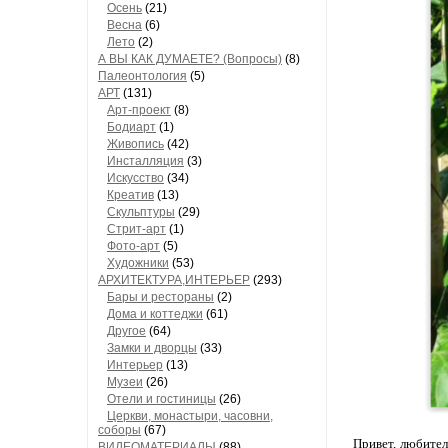
Осень
(21)
Весна
(6)
Лето
(2)
А ВЫ КАК ДУМАЕТЕ? (Вопросы)
(8)
Палеонтология
(5)
АРТ
(131)
Арт-проект
(8)
Бодиарт
(1)
Живопись
(42)
Инсталляция
(3)
Искусство
(34)
Креатив
(13)
Скульптуры
(29)
Стрит-арт
(1)
Фото-арт
(5)
Художники
(53)
АРХИТЕКТУРА,ИНТЕРЬЕР
(293)
Бары и рестораны
(2)
Дома и коттеджи
(61)
Другое
(64)
Замки и дворцы
(33)
Интерьер
(13)
Музеи
(26)
Отели и гостиницы
(26)
Церкви, монастыри, часовни,
соборы
(67)
Привет, любител
ВИДЕОМАТЕРИАЛЫ
(88)