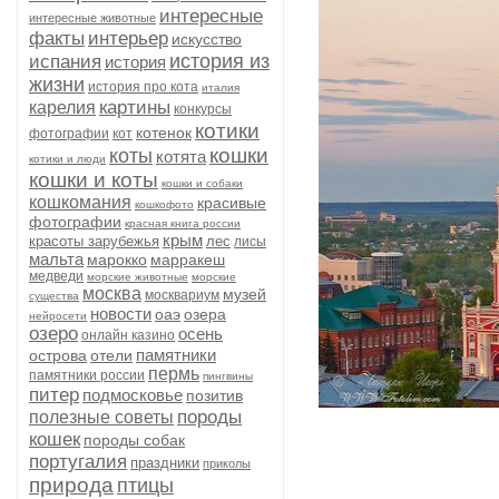
интересные
интересные животные
факты
интерьер
искусство
история из
испания
история
жизни
история про кота
италия
картины
карелия
конкурсы
котики
котенок
фотографии
кот
кошки
коты
котята
котики и люди
кошки и коты
кошки и собаки
кошкомания
красивые
кошкофото
фотографии
красная книга россии
крым
красоты зарубежья
лес
лисы
мальта
марокко
марракеш
медведи
морские животные
морские
москва
музей
москвариум
существа
новости
оаэ
озера
нейросети
озеро
осень
онлайн казино
памятники
острова
отели
пермь
памятники россии
пингвины
питер
подмосковье
позитив
породы
полезные советы
кошек
породы собак
португалия
праздники
приколы
природа
птицы