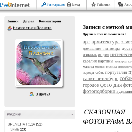
Регистрация
Вход
Рейтинги
Авос
Записи
Друзья
Комментарии
Записи с меткой м
Неизвестная Планета
Другие метки пользователя ↓
архитектура
арт
в ми
дост
домашние питомцы
интересн
индия
израиль
карелия
картины
конкурсы фо
мальта
москва
медведи
москвариу
п
португалия
породы собак
соба
санкт-петербург
фото дня
городов
фот
фотоподборки
художни
В друзья
СКАЗОЧНАЯ
Рубрики
-
ФОТОГРАФА В
ВРЕМЕНА ГОДА
(52)
Зима
(23)