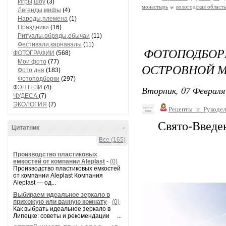
Игры,шоу
(3)
монастырь
вологодская область
Легенды,мифы
(4)
Народы,племена
(1)
Праздники
(16)
Ритуалы,обряды,обычаи
(11)
Фестивали,карнавалы
(11)
ФОТОПОДБ
ФОТОГРАФИИ
(568)
Мои фото
(77)
ОСТРОВНОЙ М
Фото дня
(183)
Фотоподборки
(297)
ФЭНТЕЗИ
(4)
Вторник, 07 Февраля 
ЧУДЕСА
(7)
ЭКОЛОГИЯ
(7)
Рецепты_и_Рукодел
Свято-Введе
Цитатник
-
Все (165)
Производство пластиковых
емкостей от компании Aleplast
-
(0)
Производство пластиковых емкостей
от компании Aleplast Компания
Aleplast — од...
Выбираем идеальное зеркало в
прихожую или ванную комнату
-
(0)
Как выбрать идеальное зеркало в
Липецке: советы и рекомендации ...