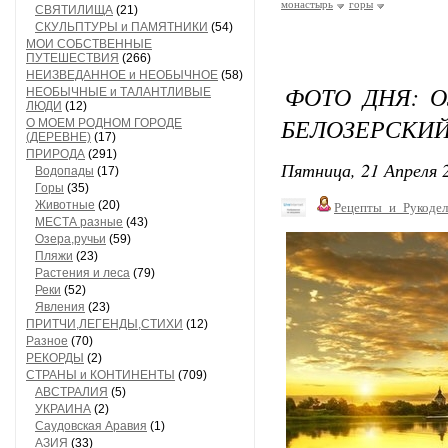
монастырь
горы
СВЯТИЛИЩА
(21)
СКУЛЬПТУРЫ и ПАМЯТНИКИ
(54)
МОИ СОБСТВЕННЫЕ
ПУТЕШЕСТВИЯ
(266)
НЕИЗВЕДАННОЕ и НЕОБЫЧНОЕ
(58)
ФОТО ДНЯ: О
НЕОБЫЧНЫЕ и ТАЛАНТЛИВЫЕ
ЛЮДИ
(12)
БЕЛОЗЕРСКИ
О МОЕМ РОДНОМ ГОРОДЕ
(ДЕРЕВНЕ)
(17)
ПРИРОДА
(291)
Пятница, 21 Апреля 2
Водопады
(17)
Горы
(35)
Животные
(20)
Рецепты_и_Рукодел
МЕСТА разные
(43)
Озера,ручьи
(59)
Пляжи
(23)
Растения и леса
(79)
Реки
(52)
Явления
(23)
ПРИТЧИ,ЛЕГЕНДЫ,СТИХИ
(12)
Разное
(70)
РЕКОРДЫ
(2)
СТРАНЫ и КОНТИНЕНТЫ
(709)
АВСТРАЛИЯ
(5)
УКРАИНА
(2)
Саудовская Аравия
(1)
АЗИЯ
(33)