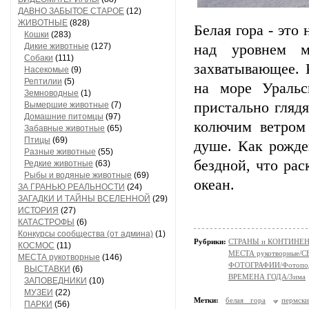
ДАВНО ЗАБЫТОЕ СТАРОЕ
(12)
ЖИВОТНЫЕ
(828)
Белая гора - это
Кошки
(283)
Дикие животные
(127)
над уровнем м
Собаки
(111)
захватывающее. 
Насекомые
(9)
Рептилии
(5)
на море Уральс
Земноводные
(1)
пристально гляд
Вымершие животные
(7)
Домашние питомцы
(97)
колючим ветром
Забавные животные
(65)
Птицы
(69)
душе. Как рожде
Разные животные
(55)
бездной, что рас
Редкие животные
(63)
Рыбы и водяные животные
(69)
океан.
ЗА ГРАНЬЮ РЕАЛЬНОСТИ
(24)
ЗАГАДКИ И ТАЙНЫ ВСЕЛЕННОЙ
(29)
ИСТОРИЯ
(27)
КАТАСТРОФЫ
(6)
Конкурсы сообщества (от админа)
(1)
Рубрики:
СТРАНЫ и КОНТИНЕ
КОСМОС
(11)
МЕСТА рукотворные/
МЕСТА рукотворные
(146)
ФОТОГРАФИИ/Фотопо
ВЫСТАВКИ
(6)
ВРЕМЕНА ГОДА/Зима
ЗАПОВЕДНИКИ
(10)
МУЗЕИ
(22)
Метки:
белая гора
пермск
ПАРКИ
(56)