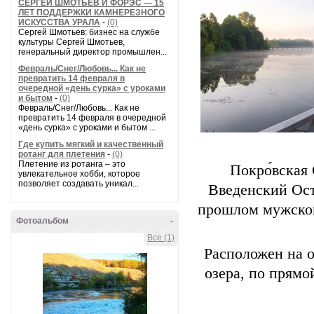
СЕРГЕЙ ШМОТЬЕВ И ФОРЭС — 15
ЛЕТ ПОДДЕРЖКИ КАМНЕРЕЗНОГО
ИСКУССТВА УРАЛА
-
(0)
Сергей Шмотьев: бизнес на службе
культуры Сергей Шмотьев,
генеральный директор промышлен...
Февраль/Снег/Любовь... Как не
превратить 14 февраля в
очередной «день сурка» с уроками
и бытом
-
(0)
Февраль/Снег/Любовь... Как не
превратить 14 февраля в очередной
«день сурка» с уроками и бытом ...
Где купить мягкий и качественный
ротанг для плетения
-
(0)
Плетение из ротанга – это
Покро́вская 
увлекательное хобби, которое
позволяет создавать уникал...
Введенский Ос
прошлом мужской
Фотоальбом
-
Все (1)
Расположен на о
озера, по прямо