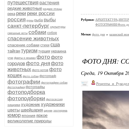
путешествия
растения
редкие животные
редкие птицы
реки
реки россии
река
россия
рыбы
Рубрики:
АРХИТЕКТУРА,ИНТЕРЬЕР
рыба
руны
санкт-петербург
ФОТОГРАФИИ/Фото д
скульптуры
собаки
собор
смешные коты
Метки:
фото дня
казанский мо
спасение животных
сша
спасение собаки
стихи
туризм
тайган
украина
турция
фото
фото
утки
факты о кошках
ФОТО ДНЯ: СО
фото дня
фото
городов
животных
фото
фото котов
Среда, 19 Октября 20
кошек
фотограф
фото собак
фотографии
фотографии собак
Рецепты_и_Рукодел
фотографы
фотография
фотоподборка
фотоподборки
фотосессия
художники
художник
хищники
цветы
швейцария
щенки
эзотерика
юмор
яркое
япония
великолепие природы