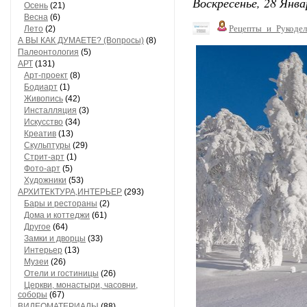
Воскресенье, 28 Янва
Осень
(21)
Весна
(6)
Рецепты_и_Рукодел
Лето
(2)
А ВЫ КАК ДУМАЕТЕ? (Вопросы)
(8)
Палеонтология
(5)
АРТ
(131)
Арт-проект
(8)
Бодиарт
(1)
Живопись
(42)
Инсталляция
(3)
Искусство
(34)
Креатив
(13)
Скульптуры
(29)
Стрит-арт
(1)
Фото-арт
(5)
Художники
(53)
АРХИТЕКТУРА,ИНТЕРЬЕР
(293)
Бары и рестораны
(2)
Дома и коттеджи
(61)
Другое
(64)
Замки и дворцы
(33)
Интерьер
(13)
Музеи
(26)
Отели и гостиницы
(26)
Церкви, монастыри, часовни,
соборы
(67)
ВИДЕОМАТЕРИАЛЫ
(88)