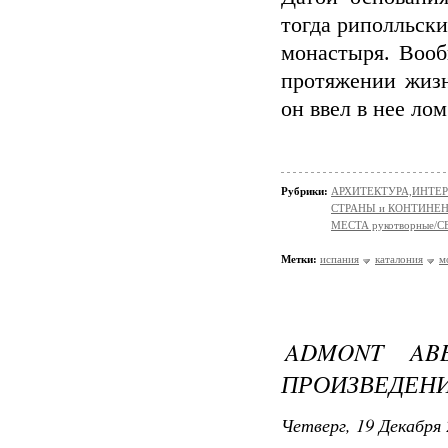
тогда риполльски
монастыря. Вооб
протяжении жизн
он ввел в нее ло
Рубрики:
АРХИТЕКТУРА,ИНТЕРЬЕР
СТРАНЫ и КОНТИНЕ
МЕСТА рукотворные/
Метки:
испания
каталония
м
ADMONT AB
ПРОИЗВЕДЕН
Четверг, 19 Декабря 