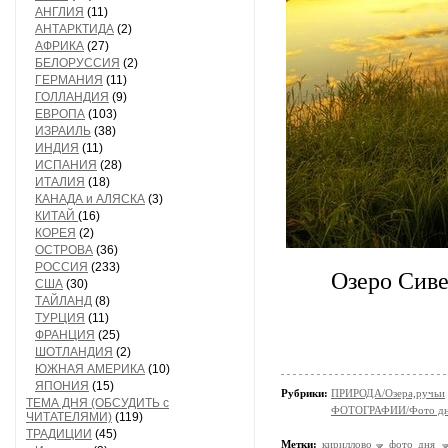
АНГЛИЯ
(11)
АНТАРКТИДА
(2)
АФРИКА
(27)
БЕЛОРУССИЯ
(2)
ГЕРМАНИЯ
(11)
ГОЛЛАНДИЯ
(9)
ЕВРОПА
(103)
ИЗРАИЛЬ
(38)
ИНДИЯ
(11)
ИСПАНИЯ
(28)
ИТАЛИЯ
(18)
КАНАДА и АЛЯСКА
(3)
КИТАЙ
(16)
КОРЕЯ
(2)
ОСТРОВА
(36)
РОССИЯ
(233)
Озеро Сиве
США
(30)
ТАЙЛАНД
(8)
ТУРЦИЯ
(11)
ФРАНЦИЯ
(25)
ШОТЛАНДИЯ
(2)
ЮЖНАЯ АМЕРИКА
(10)
ЯПОНИЯ
(15)
Рубрики:
ПРИРОДА/Озера,ручьи
ТЕМА ДНЯ (ОБСУДИТЬ с
ФОТОГРАФИИ/Фото д
ЧИТАТЕЛЯМИ)
(119)
ТРАДИЦИИ
(45)
Метки:
кириллово
фото дня