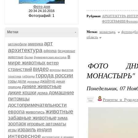
Фото дня
20:34 24.10.2016
Фотографий: 1
Рубрики:
АРХИТЕКТУРА,ИНТЕРЬЕР
ФОТОГРАФИИ/Фотопо
Метки
-
Метки:
монастырь
фотоподбо
область
арт
америка
автомобили
архитектура
африка
бездомные
в
животные
белки
букмекерская контора
мире животных
ветер
ФОТО ДНЯ
видео
странствий
вороны
высотка
МОНАСТЫРЬ"
города россии
генетика
гибриды
горы
дели
джайпур
дикая
деревья
дикие животные
Понедельник, 07 Нояб
природа
домашние
дикие кошки
дома
питомцы
Рецепты_и_Рукодел
достопримечательности
животные
европа
живопись
забавные животные
зима
зоопарк
игровые автоматы
индия
израиль
игры
интересное
интересное о кошках