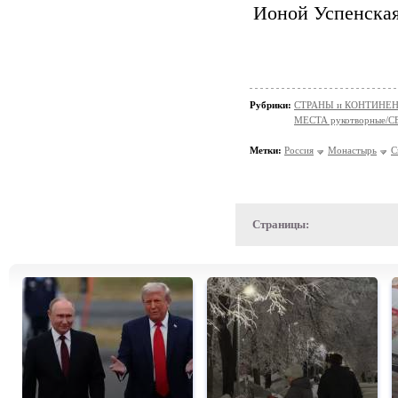
Ионой Успенская
Рубрики:
СТРАНЫ и КОНТИНЕ
МЕСТА рукотворные/
Метки:
Россия
Монастырь
С
Страницы: