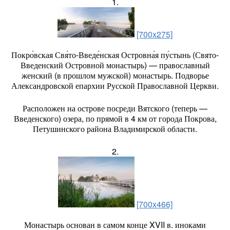
1.
[700x275]
Покро́вская Свя́то-Введе́нская Островна́я пу́стынь (Свято-
Введенский Островной монастырь) — православный
женский (в прошлом мужской) монастырь. Подворье
Александровской епархии Русской Православной Церкви.
Расположен на острове посреди Вятского (теперь —
Введенского) озера, по прямой в 4 км от города Покрова,
Петушинского района Владимирской области.
2.
[700x466]
Монастырь основан в самом конце XVII в. иноками