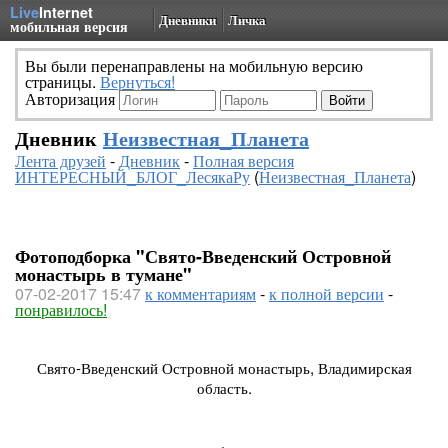
Live
Internet
Дневники
Личка
мобильная версия
Вы были перенаправлены на мобильную версию
страницы.
Вернуться!
Авторизация
Дневник
Неизвестная_Планета
Лента друзей
-
Дневник
-
Полная версия
ИНТЕРЕСНЫЙ_БЛОГ_ЛесякаРу
(
Неизвестная_Планета
)
Фотоподборка "Свято-Введенский Островной
монастырь в тумане"
07-02-2017 15:47
к комментариям
-
к полной версии
-
понравилось!
Свято-Введенский Островной монастырь, Владимирская
область.