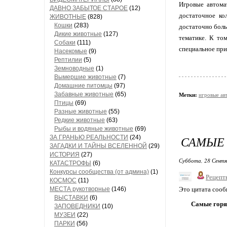
Игровые автома
ДАВНО ЗАБЫТОЕ СТАРОЕ
(12)
достаточное ко
ЖИВОТНЫЕ
(828)
Кошки
(283)
достаточно боль
Дикие животные
(127)
тематике. К то
Собаки
(111)
специальное пр
Насекомые
(9)
Рептилии
(5)
Земноводные
(1)
Вымершие животные
(7)
Домашние питомцы
(97)
Забавные животные
(65)
Метки:
игровые ав
Птицы
(69)
Разные животные
(55)
Редкие животные
(63)
Рыбы и водяные животные
(69)
САМЫЕ 
ЗА ГРАНЬЮ РЕАЛЬНОСТИ
(24)
ЗАГАДКИ И ТАЙНЫ ВСЕЛЕННОЙ
(29)
ИСТОРИЯ
(27)
Суббота, 28 Сентя
КАТАСТРОФЫ
(6)
Конкурсы сообщества (от админа)
(1)
Рецепт
КОСМОС
(11)
МЕСТА рукотворные
(146)
Это цитата соо
ВЫСТАВКИ
(6)
Самые горяч
ЗАПОВЕДНИКИ
(10)
МУЗЕИ
(22)
ПАРКИ
(56)