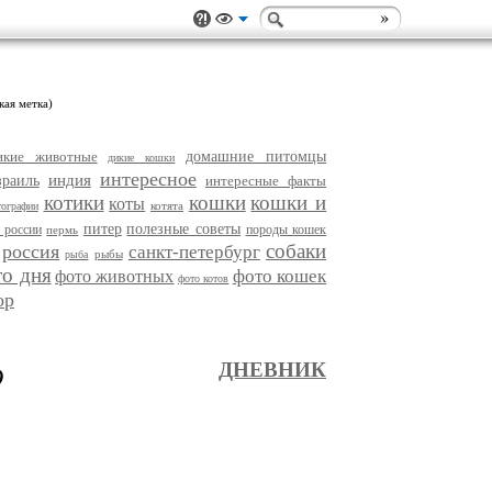
кая метка)
икие животные
домашние питомцы
дикие кошки
интересное
индия
зраиль
интересные факты
котики
кошки
кошки и
коты
котята
тографии
питер
полезные советы
 россии
породы кошек
пермь
собаки
россия
санкт-петербург
рыбы
рыба
то дня
фото кошек
фото животных
фото котов
ор
О
ДНЕВНИК