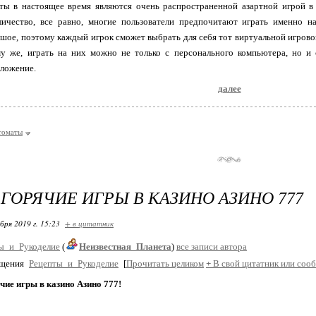
ты в настоящее время являются очень распространенной азартной игрой в 
личество, все равно, многие пользователи предпочитают играть именно на
шое, поэтому каждый игрок сможет выбрать для себя тот виртуальной игрово
му же, играть на них можно не только с персонального компьютера, но и 
иложение.
далее
томаты
ГОРЯЧИЕ ИГРЫ В КАЗИНО АЗИНО 777
бря 2019 г. 15:23
+ в цитатник
ы_и_Рукоделие
(
Неизвестная_Планета
)
все записи автора
бщения
Рецепты_и_Рукоделие
[
Прочитать целиком
+
В свой цитатник или соо
ие игры в казино Азино 777!