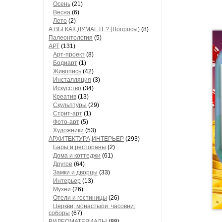
Осень
(21)
Весна
(6)
Лето
(2)
А ВЫ КАК ДУМАЕТЕ? (Вопросы)
(8)
Палеонтология
(5)
АРТ
(131)
Арт-проект
(8)
Бодиарт
(1)
Живопись
(42)
Инсталляция
(3)
Искусство
(34)
Креатив
(13)
Скульптуры
(29)
Стрит-арт
(1)
Фото-арт
(5)
Художники
(53)
АРХИТЕКТУРА,ИНТЕРЬЕР
(293)
Бары и рестораны
(2)
Дома и коттеджи
(61)
Другое
(64)
Замки и дворцы
(33)
Интерьер
(13)
Музеи
(26)
Отели и гостиницы
(26)
Церкви, монастыри, часовни,
соборы
(67)
ВИДЕОМАТЕРИАЛЫ
(88)