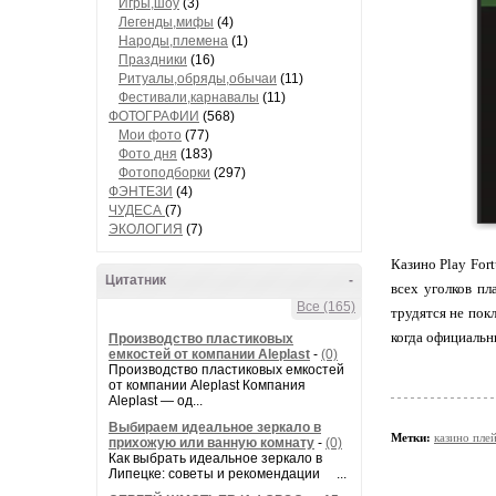
Игры,шоу
(3)
Легенды,мифы
(4)
Народы,племена
(1)
Праздники
(16)
Ритуалы,обряды,обычаи
(11)
Фестивали,карнавалы
(11)
ФОТОГРАФИИ
(568)
Мои фото
(77)
Фото дня
(183)
Фотоподборки
(297)
ФЭНТЕЗИ
(4)
ЧУДЕСА
(7)
ЭКОЛОГИЯ
(7)
Казино Play For
Цитатник
-
всех уголков пл
Все (165)
трудятся не пок
когда официальн
Производство пластиковых
емкостей от компании Aleplast
-
(0)
Производство пластиковых емкостей
от компании Aleplast Компания
Aleplast — од...
Выбираем идеальное зеркало в
Метки:
казино пле
прихожую или ванную комнату
-
(0)
Как выбрать идеальное зеркало в
Липецке: советы и рекомендации ...