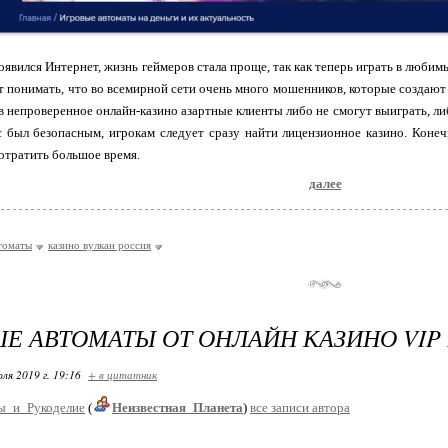
появился Интернет, жизнь геймеров стала проще, так как теперь играть в люб
т понимать, что во всемирной сети очень много мошенников, которые создают
в непроверенное онлайн-казино азартные клиенты либо не смогут выиграть, ли
 был безопасным, игрокам следует сразу найти лицензионное казино. Конеч
отратить большое время.
далее
томаты
казино вулкан россия
Е АВТОМАТЫ ОТ ОНЛАЙН КАЗИНО VIP
ля 2019 г. 19:16
+ в цитатник
ы_и_Рукоделие
(
Неизвестная_Планета
)
все записи автора