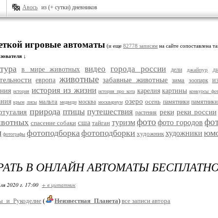
Авось
из (+ сутки) дневников
меткой игровые автоматы
(и еще
82778 записям
на сайте сопоставлена та
зователя ↓
тура
видео
города россии
в мире животных
д
дели
джайпур
животные
тельности
забавные животные
европа
зима
и
зоопарк
история из жизни
ания
карелия
картины
история
история про кота
конкурсы фо
озеро
ания
мальта
осень
москва
памятники
памятники
крым
лисы
медведи
москвариум
природа
птицы
путешествия
ртугалия
реки
реки россии
растения
фото
фо
ивотных
туризм
фото городов
сша
спасение собаки
тайган
и
фотоподборка
фотоподборки
юм
художники
художник
фотографы
РАТЬ В ОНЛАЙН АВТОМАТЫ БЕСПЛАТН
ля 2020 г. 17:00
+ в цитатник
ы_и_Рукоделие
(
Неизвестная_Планета
)
все записи автора