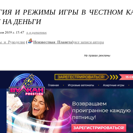
ГИЯ И РЕЖИМЫ ИГРЫ В ЧЕСТНОМ К
 НА ДЕНЬГИ
ля 2019 г. 15:47
+ в цитатник
ы_и_Рукоделие
(
Неизвестная_Планета
)
все записи автора