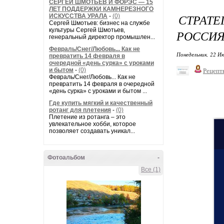
СЕРГЕЙ ШМОТЬЕВ И ФОРЭС — 15
ЛЕТ ПОДДЕРЖКИ КАМНЕРЕЗНОГО
СТРАТЕ
ИСКУССТВА УРАЛА
-
(0)
Сергей Шмотьев: бизнес на службе
культуры Сергей Шмотьев,
РОССИЯ
генеральный директор промышлен...
Февраль/Снег/Любовь... Как не
Понедельник, 22 Ию
превратить 14 февраля в
очередной «день сурка» с уроками
и бытом
-
(0)
Рецепт
Февраль/Снег/Любовь... Как не
превратить 14 февраля в очередной
«день сурка» с уроками и бытом ...
Где купить мягкий и качественный
ротанг для плетения
-
(0)
Плетение из ротанга – это
увлекательное хобби, которое
позволяет создавать уникал...
Фотоальбом
-
Все (1)