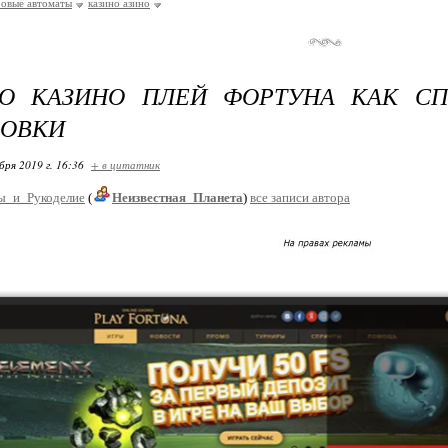
ровые автоматы
казино азино
ЛО КАЗИНО ПЛЕЙ ФОРТУНА КАК СП
РОВКИ
бря 2019 г. 16:36
+ в цитатник
ы_и_Рукоделие
(
Неизвестная_Планета
)
все записи автора