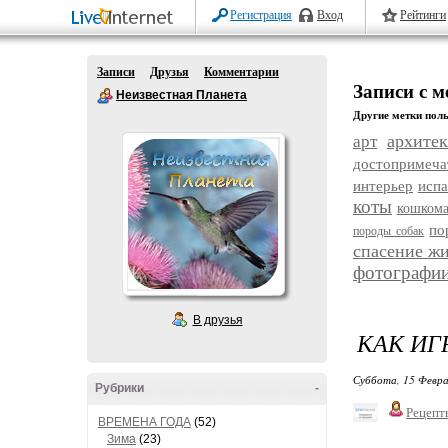
Регистрация
Вход
Рейтинги
Записи
Друзья
Комментарии
Записи с 
Неизвестная Планета
Другие метки поль
архитек
арт
достопримеча
интерьер
исп
коты
кошком
по
породы собак
спасение ж
фотографи
В друзья
КАК ИГ
Суббота, 15 Февра
Рубрики
-
Рецепт
ВРЕМЕНА ГОДА
(52)
Зима
(23)