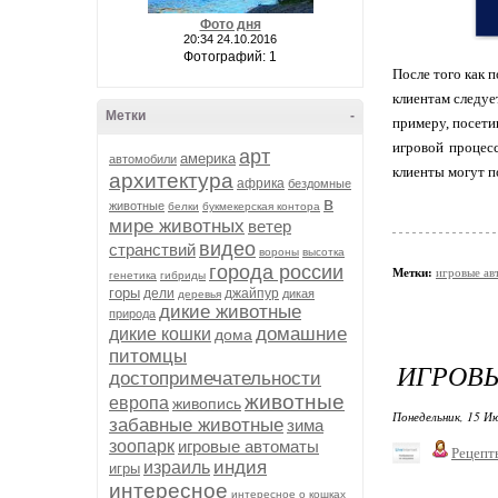
Фото дня
20:34 24.10.2016
Фотографий: 1
После того как 
клиентам следуе
Метки
-
примеру, посети
игровой процесс
арт
америка
автомобили
клиенты могут п
архитектура
африка
бездомные
в
животные
белки
букмекерская контора
мире животных
ветер
видео
странствий
вороны
высотка
города россии
Метки:
игровые ав
генетика
гибриды
горы
дели
джайпур
дикая
деревья
дикие животные
природа
домашние
дикие кошки
дома
питомцы
ИГРОВЫ
достопримечательности
животные
европа
живопись
Понедельник, 15 Ию
забавные животные
зима
зоопарк
игровые автоматы
Рецепт
индия
израиль
игры
интересное
интересное о кошках