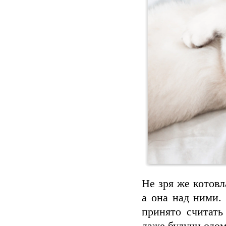
Не зря же котовл
а она над ними.
принято считат