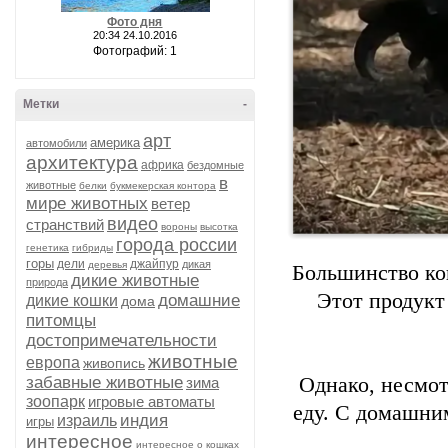
Фото дня
20:34 24.10.2016
Фотографий: 1
Метки
-
арт
америка
автомобили
архитектура
африка
бездомные
в
животные
белки
букмекерская контора
мире животных
ветер
видео
странствий
вороны
высотка
города россии
генетика
гибриды
горы
дели
джайпур
дикая
деревья
Большинство ко
дикие животные
природа
Этот продукт 
домашние
дикие кошки
дома
питомцы
достопримечательности
животные
европа
живопись
забавные животные
Однако, несмот
зима
зоопарк
игровые автоматы
еду. С домашни
индия
израиль
игры
интересное
интересное о кошках