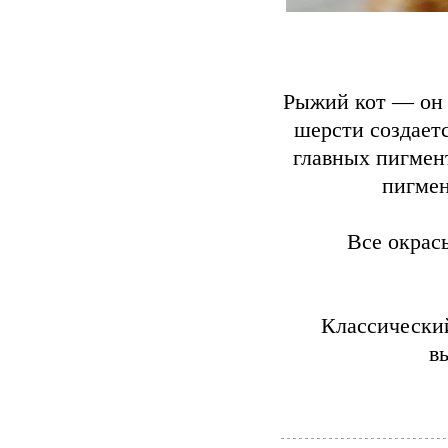
Рыжий кот — он 
шерсти создает
главных пигмен
пигмен
Все окрас
Классический
в