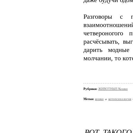
даже будучи одо
Разговоры с п
взаимоотноше
четвероногого 
расчёсывать, вы
дарить модные
молчании, то кот
Рубрики:
ЖИВОТНЫЕ/Кошки
Метки:
кошки
котопсихология
ВОТ ТАКОГ