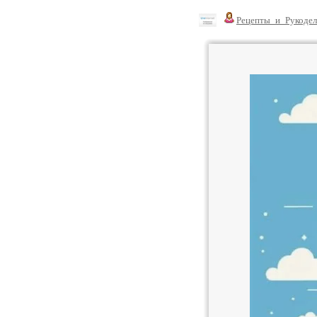
Рецепты_и_Рукодел