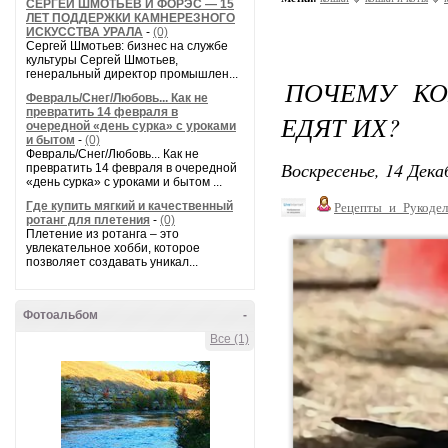
СЕРГЕЙ ШМОТЬЕВ И ФОРЭС — 15
ЛЕТ ПОДДЕРЖКИ КАМНЕРЕЗНОГО
ИСКУССТВА УРАЛА
-
(0)
Сергей Шмотьев: бизнес на службе
культуры Сергей Шмотьев,
генеральный директор промышлен...
ПОЧЕМУ КО
Февраль/Снег/Любовь... Как не
превратить 14 февраля в
ЕДЯТ ИХ?
очередной «день сурка» с уроками
и бытом
-
(0)
Февраль/Снег/Любовь... Как не
Воскресенье, 14 Дека
превратить 14 февраля в очередной
«день сурка» с уроками и бытом ...
Где купить мягкий и качественный
Рецепты_и_Рукодел
ротанг для плетения
-
(0)
Плетение из ротанга – это
увлекательное хобби, которое
позволяет создавать уникал...
Фотоальбом
-
Все (1)