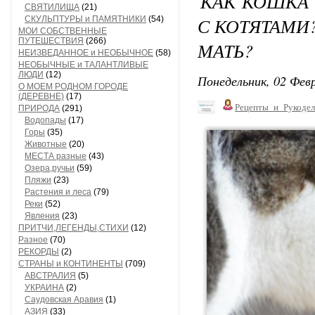
КАК КОШКА
СВЯТИЛИЩА
(21)
С КОТЯТАМИ?
СКУЛЬПТУРЫ и ПАМЯТНИКИ
(54)
МОИ СОБСТВЕННЫЕ
ПУТЕШЕСТВИЯ
(266)
МАТЬ?
НЕИЗВЕДАННОЕ и НЕОБЫЧНОЕ
(58)
НЕОБЫЧНЫЕ и ТАЛАНТЛИВЫЕ
ЛЮДИ
(12)
Понедельник, 02 Февр
О МОЕМ РОДНОМ ГОРОДЕ
(ДЕРЕВНЕ)
(17)
Рецепты_и_Рукодел
ПРИРОДА
(291)
Водопады
(17)
Горы
(35)
Животные
(20)
МЕСТА разные
(43)
Озера,ручьи
(59)
Пляжи
(23)
Растения и леса
(79)
Реки
(52)
Явления
(23)
ПРИТЧИ,ЛЕГЕНДЫ,СТИХИ
(12)
Разное
(70)
РЕКОРДЫ
(2)
СТРАНЫ и КОНТИНЕНТЫ
(709)
АВСТРАЛИЯ
(5)
УКРАИНА
(2)
Саудовская Аравия
(1)
АЗИЯ
(33)