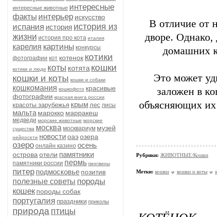
интересные
интересные животные
факты
интерьер
искусство
В отличие от 
история из
испания
история
дворе. Однако,
жизни
история про кота
италия
картины
карелия
конкурсы
домашних к
котики
котенок
фотографии
кот
кошки
коты
котята
котики и люди
Это может уд
кошки и коты
кошки и собаки
кошкомания
красивые
заложен в ко
кошкофото
фотографии
красная книга россии
объясняющих их 
крым
красоты зарубежья
лес
лисы
мальта
марокко
марракеш
медведи
морские животные
морские
москва
музей
москвариум
существа
новости
оаэ
озера
нейросети
озеро
осень
онлайн казино
памятники
острова
отели
Рубрики:
ЖИВОТНЫЕ/Кошки
пермь
памятники россии
пингвины
питер
подмосковье
позитив
Метки:
кошки
кошки и коты
породы
полезные советы
кошек
породы собак
португалия
праздники
приколы
природа
птицы
КОТЁНОК