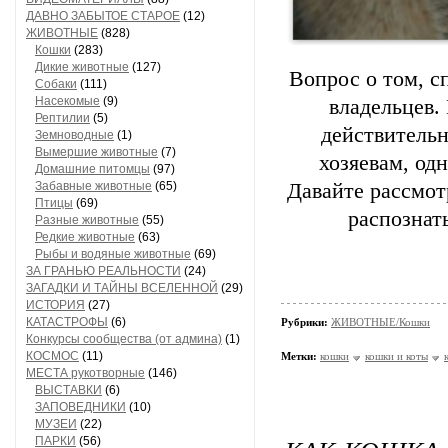
ДАВНО ЗАБЫТОЕ СТАРОЕ
(12)
ЖИВОТНЫЕ
(828)
Кошки
(283)
Дикие животные
(127)
Вопрос о том, с
Собаки
(111)
Насекомые
(9)
владельцев.
Рептилии
(5)
действитель
Земноводные
(1)
Вымершие животные
(7)
хозяевам, од
Домашние питомцы
(97)
Забавные животные
(65)
Давайте рассмот
Птицы
(69)
распознат
Разные животные
(55)
Редкие животные
(63)
Рыбы и водяные животные
(69)
ЗА ГРАНЬЮ РЕАЛЬНОСТИ
(24)
ЗАГАДКИ И ТАЙНЫ ВСЕЛЕННОЙ
(29)
ИСТОРИЯ
(27)
КАТАСТРОФЫ
(6)
Рубрики:
ЖИВОТНЫЕ/Кошки
Конкурсы сообщества (от админа)
(1)
КОСМОС
(11)
Метки:
кошки
кошки и коты
МЕСТА рукотворные
(146)
ВЫСТАВКИ
(6)
ЗАПОВЕДНИКИ
(10)
МУЗЕИ
(22)
ПАРКИ
(56)