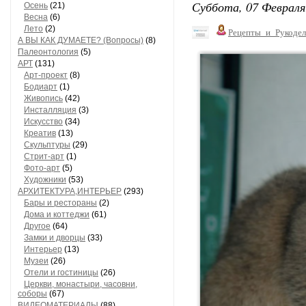
Суббота, 07 Февраля
Осень
(21)
Весна
(6)
Лето
(2)
Рецепты_и_Рукодел
А ВЫ КАК ДУМАЕТЕ? (Вопросы)
(8)
Палеонтология
(5)
АРТ
(131)
Арт-проект
(8)
Бодиарт
(1)
Живопись
(42)
Инсталляция
(3)
Искусство
(34)
Креатив
(13)
Скульптуры
(29)
Стрит-арт
(1)
Фото-арт
(5)
Художники
(53)
АРХИТЕКТУРА,ИНТЕРЬЕР
(293)
Бары и рестораны
(2)
Дома и коттеджи
(61)
Другое
(64)
Замки и дворцы
(33)
Интерьер
(13)
Музеи
(26)
Отели и гостиницы
(26)
Церкви, монастыри, часовни,
соборы
(67)
ВИДЕОМАТЕРИАЛЫ
(88)