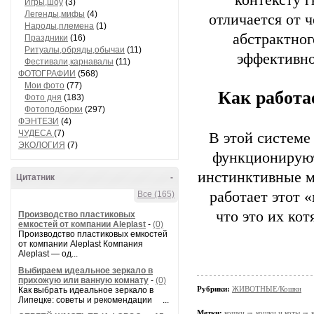
контексту г
Игры,шоу
(3)
Легенды,мифы
(4)
отличается от 
Народы,племена
(1)
абстрактног
Праздники
(16)
Ритуалы,обряды,обычаи
(11)
эффективно
Фестивали,карнавалы
(11)
ФОТОГРАФИИ
(568)
Мои фото
(77)
Как работ
Фото дня
(183)
Фотоподборки
(297)
ФЭНТЕЗИ
(4)
ЧУДЕСА
(7)
В этой системе
ЭКОЛОГИЯ
(7)
функционируют
инстинктивные м
Цитатник
-
работает этот 
Все (165)
что это их ко
Производство пластиковых
емкостей от компании Aleplast
-
(0)
Производство пластиковых емкостей
от компании Aleplast Компания
Aleplast — од...
Выбираем идеальное зеркало в
прихожую или ванную комнату
-
(0)
Рубрики:
ЖИВОТНЫЕ/Кошки
Как выбрать идеальное зеркало в
Липецке: советы и рекомендации ...
Метки:
кошки
кошки и коты