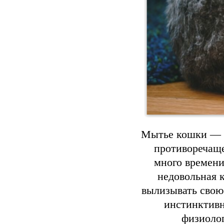
Мытье кошки — э
противоречаще
много времени
недовольная 
вылизывать свою 
инстинктив
физиолог