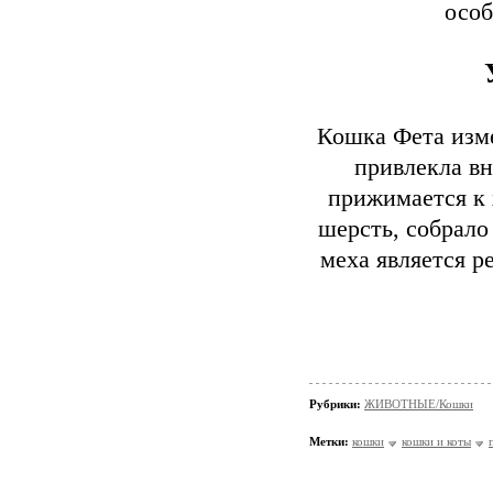
особ
Кошка Фета изме
привлекла вн
прижимается к 
шерсть, собрало
меха является р
Рубрики:
ЖИВОТНЫЕ/Кошки
Метки:
кошки
кошки и коты