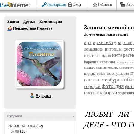
Регистрация
Вход
Рейтинги
Авос
Записи
Друзья
Комментарии
Записи с меткой к
Неизвестная Планета
Другие метки пользователя ↓
архитектура
арт
в ми
дост
домашние питомцы
интересн
индия
израиль
карелия
картины
конкурсы фо
мальта
москва
медведи
москвариу
п
португалия
породы собак
соба
санкт-петербург
фото дня
городов
фот
фотоподборки
художни
В друзья
ЛЮБЯТ ЛИ
Рубрики
-
ДЕЛЕ - ЧТО 
ВРЕМЕНА ГОДА
(52)
Зима
(23)