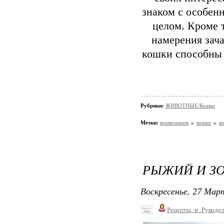
знаком с особен
целом. Кроме 
намерения зач
кошки способны в
Рубрики:
ЖИВОТНЫЕ/Кошки
Метки:
кошкомания
кошки
к
РЫЖИЙ И ЗО
Воскресенье, 27 Март
Рецепты_и_Рукодел