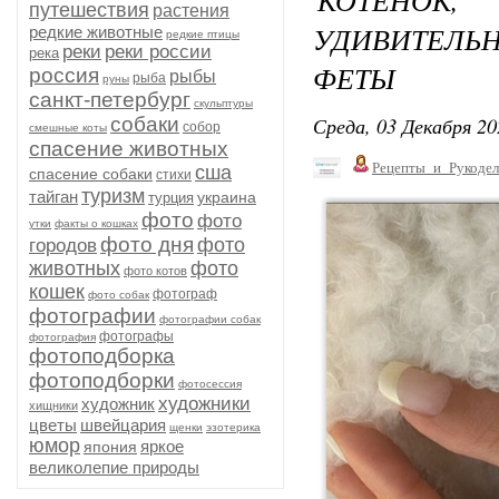
путешествия
растения
УДИВИТЕЛ
редкие животные
редкие птицы
реки
реки россии
река
ФЕТЫ
россия
рыбы
рыба
руны
санкт-петербург
скульптуры
Среда, 03 Декабря 20
собаки
собор
смешные коты
спасение животных
Рецепты_и_Рукодел
сша
спасение собаки
стихи
туризм
тайган
украина
турция
фото
фото
утки
факты о кошках
фото дня
фото
городов
животных
фото
фото котов
кошек
фотограф
фото собак
фотографии
фотографии собак
фотографы
фотография
фотоподборка
фотоподборки
фотосессия
художники
художник
хищники
цветы
швейцария
щенки
эзотерика
юмор
яркое
япония
великолепие природы