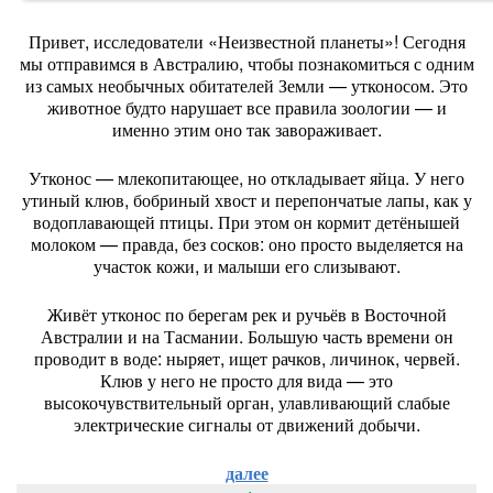
Привет,
исследователи
«Неизвестной
планеты»!
Сегодня
мы
отправимся
в
Австралию,
чтобы
познакомиться
с
одним
из
самых
необычных
обитателей
Земли
— утконосом.
Это
животное
будто
нарушает
все
правила
зоологии
— и
именно
этим
оно
так
завораживает.
Утконос
— млекопитающее,
но
откладывает
яйца.
У
него
утиный
клюв,
бобриный
хвост
и
перепончатые
лапы,
как
у
водоплавающей
птицы.
При
этом
он
кормит
детёнышей
молоком
— правда,
без
сосков:
оно
просто
выделяется
на
участок
кожи,
и
малыши
его
слизывают.
Живёт
утконос
по
берегам
рек
и
ручьёв
в
Восточной
Австралии
и
на
Тасмании.
Большую
часть
времени
он
проводит
в
воде:
ныряет,
ищет
рачков,
личинок,
червей.
Клюв
у
него
не
просто
для
вида
— это
высокочувствительный
орган,
улавливающий
слабые
электрические
сигналы
от
движений
добычи.
далее