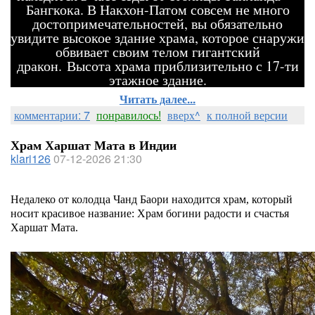
Бангкока. В Накхон-Патом совсем не много
достопримечательностей, вы обязательно
увидите высокое здание храма, которое снаружи
обвивает своим телом гигантский
дракон. Высота храма приблизительно с 17-ти
этажное здание.
Читать далее...
комментарии: 7
понравилось!
вверх^
к полной версии
Храм Харшат Мата в Индии
klari126
07-12-2026 21:30
Недалеко от колодца Чанд Баори находится храм, который
носит красивое название: Храм богини радости и счастья
Харшат Мата.