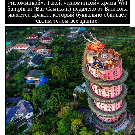
«изюминкой». Такой «изюминкой» храма Wat
Samphran (Ват Сампхан) недалеко от Бангкока
является дракон, который буквально обвивает
своим телом все здание.