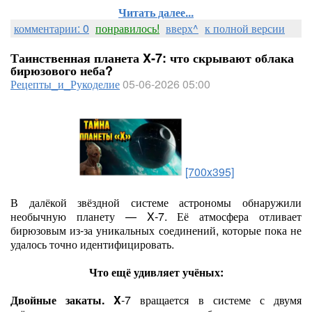
Читать далее...
комментарии: 0
понравилось!
вверх^
к полной версии
Таинственная планета X‑7: что скрывают облака
бирюзового неба?
Рецепты_и_Рукоделие
05-06-2026 05:00
[700x395]
В далёкой звёздной системе астрономы обнаружили
необычную планету — X‑7. Её атмосфера отливает
бирюзовым из‑за уникальных соединений, которые пока не
удалось точно идентифицировать.
Что ещё удивляет учёных:
Двойные закаты. X
‑7 вращается в системе с двумя