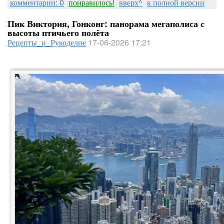
комментарии: 0
понравилось!
вверх^
к полной версии
Пик Виктория, Гонконг: панорама мегаполиса с
высоты птичьего полёта
Рецепты_и_Рукоделие
17-06-2026 17:21