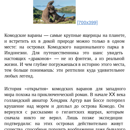
[700x399]
Комодские
вараны
— самые
крупные
ящерицы
на
планете,
и
встретить
их
в
дикой
природе
можно
только
в
одном
месте:
на
островах
Комодского
национального
парка
в
Индонезии.
Для
путешественника
это
шанс
увидеть
настоящих
«драконов»
— не
из
фэнтези,
а
из
реальной
жизни.
И
чем
глубже
погружаешься
в
историю
этого
места,
тем
больше
понимаешь:
эти
рептилии
куда
удивительнее
любых
легенд.
История
«открытия»
комодских
варанов
для
западного
мира
похожа
на
приключенческий
роман.
В
начале
XX
века
голландский
авиатор
Хендрик
Артур
ван
Боссе
потерпел
крушение
над
морем
и
доплыл
до
острова
Комодо.
Он
вернулся
с
рассказами
о
гигантских
ящерах,
которым
сначала
никто
не
верил.
Лишь
позже
экспедиции
подтвердили:
на
этих
островах
действительно
живут
существа,
способные
поразить
воображение
даже
бывалого