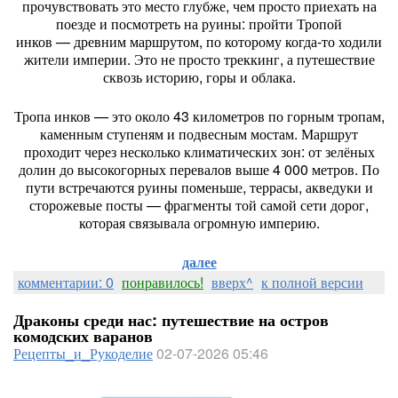
прочувствовать
это
место
глубже,
чем
просто
приехать
на
поезде
и
посмотреть
на
руины:
пройти
Тропой
инков
— древним
маршрутом,
по
которому
когда‑то
ходили
жители
империи.
Это
не
просто
треккинг,
а
путешествие
сквозь
историю,
горы
и
облака.
Тропа
инков
— это
около
43
километров
по
горным
тропам,
каменным
ступеням
и
подвесным
мостам.
Маршрут
проходит
через
несколько
климатических
зон:
от
зелёных
долин
до
высокогорных
перевалов
выше
4
000
метров.
По
пути
встречаются
руины
поменьше,
террасы,
акведуки
и
сторожевые
посты
— фрагменты
той
самой
сети
дорог,
которая
связывала
огромную
империю.
далее
комментарии: 0
понравилось!
вверх^
к полной версии
Драконы среди нас: путешествие на остров
комодских варанов
Рецепты_и_Рукоделие
02-07-2026 05:46