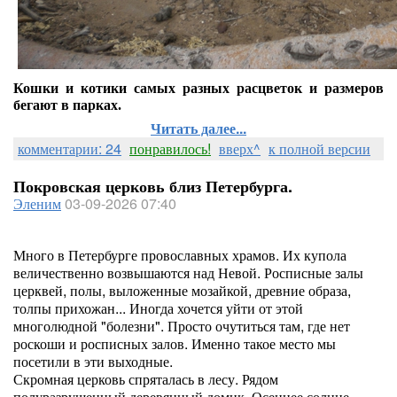
Кошки и котики самых разных расцветок и размеров
бегают в парках.
Читать далее...
комментарии: 24
понравилось!
вверх^
к полной версии
Покровская церковь близ Петербурга.
Эленим
03-09-2026 07:40
Много в Петербурге провославных храмов. Их купола
величественно возвышаются над Невой. Росписные залы
церквей, полы, выложенные мозайкой, древние образа,
толпы прихожан... Иногда хочется уйти от этой
многолюдной "болезни". Просто очутиться там, где нет
роскоши и росписных залов. Именно такое место мы
посетили в эти выходные.
Скромная церковь спряталась в лесу. Рядом
полуразрушенный деревянный домик. Осеннее солнце.