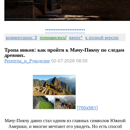
***********************
комментарии: 3
понравилось!
вверх^
к полной версии
Тропа инков: как пройти к Мачу‑Пикчу по следам
древних.
Рецепты_и_Рукоделие
02-07-2026 08:05
[700x561]
Мачу‑Пикчу
давно
стал
одним
из
главных
символов
Южной
Америки,
и
многие
мечтают
его
увидеть.
Но
есть
способ