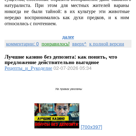
натуралиста.
При
этом
для
местных
жителей
вараны
никогда
не
были
тайной:
в
их
культуре
эти
животные
нередко
воспринимались
как
духи
предков,
и
к
ним
относились
с
почтением.
далее
комментарии: 0
понравилось!
вверх^
к полной версии
Лучшие казино без депозита: как понять, что
предложение действительно выгодное
Рецепты_и_Рукоделие
02-07-2026 05:34
[700x397]