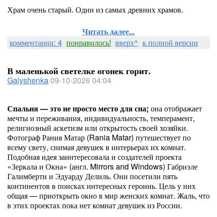
Храм очень старый. Один из самых древних храмов.
Читать далее...
комментарии: 4
понравилось!
вверх^
к полной версии
В маленькой светелке огонек горит.
Galyshenka
09-10-2026 04:04
Спальня — это не просто место для сна;
она отображает
мечты и переживания, индивидуальность, темперамент,
религиозный аскетизм или открытость своей хозяйки.
Фотограф Рания Матар (Rania Matar) путешествует по
всему свету, снимая девушек в интерьерах их комнат.
Подобная идея заинтересовала и создателей проекта
«Зеркала и Окна» (англ. Mirrors and Windows) Габриэле
Галимберти и Эдуарду Делиль. Они посетили пять
континентов в поисках интересных героинь. Цель у них
общая — приоткрыть окно в мир женских комнат. Жаль, что
в этих проектах пока нет комнат девушек из России.