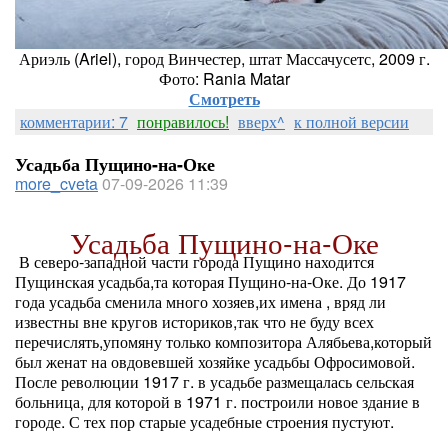
Ариэль (Ariel), город Винчестер, штат Массачусетс, 2009 г.
Фото: Rania Matar
Смотреть
комментарии: 7
понравилось!
вверх^
к полной версии
Усадьба Пущино-на-Оке
more_cveta
07-09-2026 11:39
Усадьба Пущино-на-Оке
В северо-западной части города Пущино находится
Пущинская усадьба,та которая Пущино-на-Оке. До 1917
года усадьба сменила много хозяев,их имена , вряд ли
известны вне кругов историков,так что не буду всех
перечислять,упомяну только композитора Алябьева,который
был женат на овдовевшей хозяйке усадьбы Офросимовой.
После революции 1917 г. в усадьбе размещалась сельская
больница, для которой в 1971 г. построили новое здание в
городе. С тех пор старые усадебные строения пустуют.