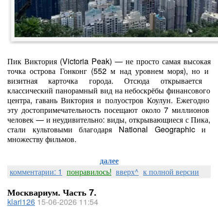
Пик
Виктория
(Victoria
Peak)
— не
просто
самая
высокая
точка
острова
Гонконг
(552
м
над
уровнем
моря),
но
и
визитная
карточка
города.
Отсюда
открывается
классический
панорамный
вид
на
небоскрёбы
финансового
центра,
гавань
Виктория
и
полуостров
Коулун.
Ежегодно
эту
достопримечательность
посещают
около
7
миллионов
человек
— и
неудивительно:
виды,
открывающиеся
с
Пика,
стали
культовыми
благодаря
National
Geographic
и
множеству
фильмов.
далее
комментарии: 1
понравилось!
вверх^
к полной версии
Москвариум. Часть 7.
klari126
15-06-2026 11:54