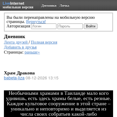
Live
Internet
Дневники
Личка
мобильная версия
Вы были перенаправлены на мобильную версию
страницы.
Вернуться!
Авторизация
Дневник
Лента друзей
/
Полная версия
Добавить в друзья
Страницы:
раньше»
Храм Дракона
babeta-liza
08-12-2026 13:15
Необычными храмами в Таиланде мало кого
удивишь, есть здесь храмы белые, есть резные.
Каждое культовое сооружение в этой стране –
уникально и неповторимо и выделяется из
числа своих собратьев какой-либо