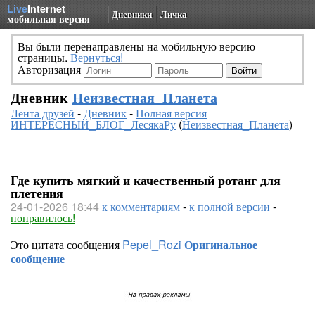
Live
Internet
Дневники
Личка
мобильная версия
Вы были перенаправлены на мобильную версию
страницы.
Вернуться!
Авторизация
Дневник
Неизвестная_Планета
Лента друзей
-
Дневник
-
Полная версия
ИНТЕРЕСНЫЙ_БЛОГ_ЛесякаРу
(
Неизвестная_Планета
)
Где купить мягкий и качественный ротанг для
плетения
24-01-2026 18:44
к комментариям
-
к полной версии
-
понравилось!
Это цитата сообщения
Pepel_Rozi
Оригинальное
сообщение