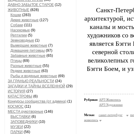
ДАВНО ЗАБЫТОЕ СТАРОЕ
(12)
Санкт-Петерб
ЖИВОТНЫЕ
(828)
Кошки
(283)
архитектурой, ис
Дикие животные
(127)
Собаки
(111)
каналы и мосты
Насекомые
(9)
художников со в
Рептилии
(5)
Земноводные
(1)
является Бэгги
Вымершие животные
(7)
Домашние питомцы
(97)
северной стол
Забавные животные
(65)
великолепных г
Птицы
(69)
Разные животные
(55)
Бэгги Боем, и у
Редкие животные
(63)
Рыбы и водяные животные
(69)
ЗА ГРАНЬЮ РЕАЛЬНОСТИ
(24)
ЗАГАДКИ И ТАЙНЫ ВСЕЛЕННОЙ
(29)
ИСТОРИЯ
(27)
КАТАСТРОФЫ
(6)
Рубрики:
АРТ/Живопись
Конкурсы сообщества (от админа)
(1)
АРТ/Художники
КОСМОС
(11)
МЕСТА рукотворные
(146)
Метки:
санкт-петербург
пи
ВЫСТАВКИ
(6)
живопись
ЗАПОВЕДНИКИ
(10)
МУЗЕИ
(22)
ПАРКИ
(56)