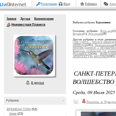
Регистрация
Вход
Рейтинги
Авос
Записи
Друзья
Комментарии
Выбрана рубрика
Художники
.
Неизвестная Планета
Соседние рубрики:
Фото-арт
(5
Бодиарт
(1),
Арт-проект
(8)
Другие рубрики в этом дневник
(ОБСУДИТЬ с ЧИТАТЕЛЯМИ)
(1
ПРИРОДА
(291),
Палеонтология
(
НЕИЗВЕДАННОЕ и НЕОБЫЧН
Конкурсы сообщества (от админ
РЕАЛЬНОСТИ
(24),
ЖИВОТНЫ
АРХИТЕКТУРА,ИНТЕРЬЕР
(293)
САНКТ-ПЕТЕР
ВОЛШЕБСТВО
В друзья
Среда, 09 Июля 2025 
Рубрики
-
Рецепты_и_Рукодел
ВРЕМЕНА ГОДА
(52)
Зима
(23)