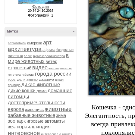
Фото дня
20:34 24.10.2016
Фотографий: 1
Метки
-
арт
америка
автомобили
архитектура
африка
бездомные
в
животные
белки
букмекерская контора
мире животных
ветер
видео
странствий
вороны
высотка
города россии
генетика
гибриды
горы
дели
джайпур
дикая
деревья
дикие животные
природа
домашние
дикие кошки
дома
питомцы
достопримечательности
Кошечка - одн
животные
европа
живопись
Элегантность, п
забавные животные
зима
зоопарк
игровые автоматы
всегда привле
индия
израиль
игры
поклонялис
интересное
интересное о кошках