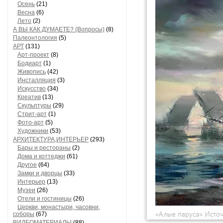
Осень
(21)
Весна
(6)
Лето
(2)
А ВЫ КАК ДУМАЕТЕ? (Вопросы)
(8)
Палеонтология
(5)
АРТ
(131)
Арт-проект
(8)
Бодиарт
(1)
Живопись
(42)
Инсталляция
(3)
Искусство
(34)
Креатив
(13)
Скульптуры
(29)
Стрит-арт
(1)
Фото-арт
(5)
Художники
(53)
АРХИТЕКТУРА,ИНТЕРЬЕР
(293)
Бары и рестораны
(2)
Дома и коттеджи
(61)
Другое
(64)
Замки и дворцы
(33)
Интерьер
(13)
Музеи
(26)
Отели и гостиницы
(26)
Церкви, монастыри, часовни,
соборы
(67)
ВИДЕОМАТЕРИАЛЫ
(88)