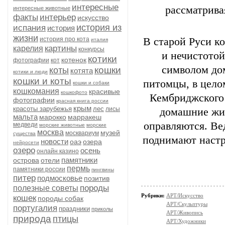
интересные
рассматрива
интересные животные
факты
интерьер
искусство
история из
испания
история
жизни
история про кота
В старой Руси к
италия
картины
карелия
конкурсы
и нечистотой
котики
котенок
фотографии
кот
символом до
кошки
коты
котята
котики и люди
кошки и коты
питомцы, в цело
кошки и собаки
кошкомания
красивые
кошкофото
Кембриджского 
фотографии
красная книга россии
крым
красоты зарубежья
лес
лисы
домашние жив
мальта
марокко
марракеш
оправляются. Ве
медведи
морские животные
морские
москва
музей
москвариум
существа
поднимают настр
новости
оаэ
озера
нейросети
озеро
осень
онлайн казино
памятники
острова
отели
пермь
памятники россии
пингвины
питер
подмосковье
позитив
породы
полезные советы
Рубрики:
АРТ/Искусство
кошек
породы собак
АРТ/Скульптуры
португалия
праздники
приколы
АРТ/Живопись
природа
птицы
АРТ/Художники