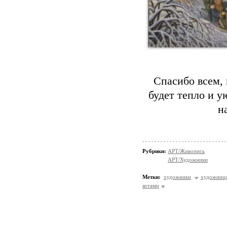
Спасибо всем, 
будет тепло и у
н
Рубрики:
АРТ/Живопись
АРТ/Художники
Метки:
художники
художниц
котами