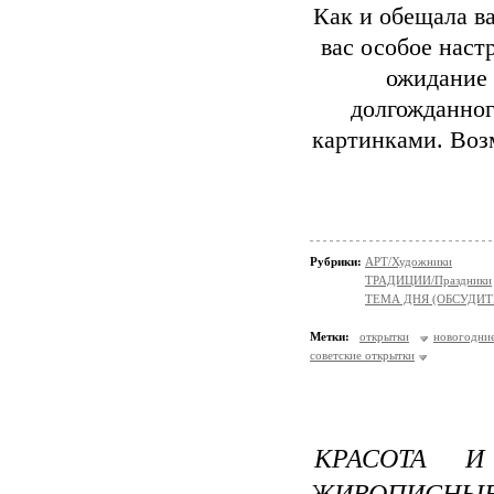
Как и обещала ва
вас особое наст
ожидание 
долгожданног
картинками. Возм
Рубрики:
АРТ/Художники
ТРАДИЦИИ/Праздники
ТЕМА ДНЯ (ОБСУДИТ
Метки:
открытки
новогодни
советские открытки
КРАСОТА 
ЖИВОПИСН