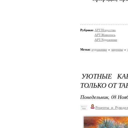
Рубрики:
АРТ/Искусство
АРТ/Живопись
АРТ/Художники
Метки:
художники
картины
УЮТНЫЕ КА
ТОЛЬКО ОТ Т
Понедельник, 08 Нояб
Рецепты_и_Рукодел