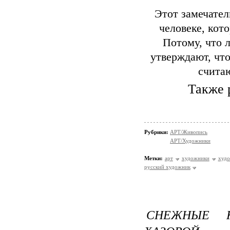
Этот замечател
человеке, кот
Потому, что 
утверждают, что
считаю
Также 
Рубрики:
АРТ/Живопись
АРТ/Художники
Метки:
арт
художники
худ
русский художник
СНЕЖНЫЕ 