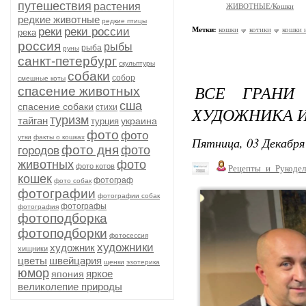
путешествия
растения
ЖИВОТНЫЕ/Кошки
редкие животные
редкие птицы
реки
реки россии
Метки:
кошки
котики
кошки 
река
россия
рыбы
рыба
руны
санкт-петербург
скульптуры
собаки
собор
смешные коты
ВСЕ ГРАНИ
спасение животных
сша
спасение собаки
стихи
ХУДОЖНИКА И
туризм
тайган
украина
турция
фото
фото
утки
факты о кошках
Пятница, 03 Декабря 
фото дня
фото
городов
животных
фото
фото котов
Рецепты_и_Рукодел
кошек
фотограф
фото собак
фотографии
фотографии собак
фотографы
фотография
фотоподборка
фотоподборки
фотосессия
художники
художник
хищники
цветы
швейцария
щенки
эзотерика
юмор
яркое
япония
великолепие природы