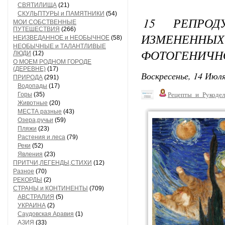
СВЯТИЛИЩА
(21)
СКУЛЬПТУРЫ и ПАМЯТНИКИ
(54)
15 РЕПРОД
МОИ СОБСТВЕННЫЕ
ПУТЕШЕСТВИЯ
(266)
ИЗМЕНЕНН
НЕИЗВЕДАННОЕ и НЕОБЫЧНОЕ
(58)
НЕОБЫЧНЫЕ и ТАЛАНТЛИВЫЕ
ФОТОГЕНИЧНО
ЛЮДИ
(12)
О МОЕМ РОДНОМ ГОРОДЕ
(ДЕРЕВНЕ)
(17)
Воскресенье, 14 Июля
ПРИРОДА
(291)
Водопады
(17)
Горы
(35)
Рецепты_и_Рукодел
Животные
(20)
МЕСТА разные
(43)
Озера,ручьи
(59)
Пляжи
(23)
Растения и леса
(79)
Реки
(52)
Явления
(23)
ПРИТЧИ,ЛЕГЕНДЫ,СТИХИ
(12)
Разное
(70)
РЕКОРДЫ
(2)
СТРАНЫ и КОНТИНЕНТЫ
(709)
АВСТРАЛИЯ
(5)
УКРАИНА
(2)
Саудовская Аравия
(1)
АЗИЯ
(33)