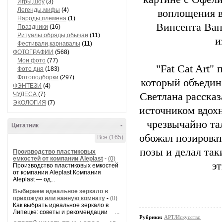
Игры,шоу
(3)
Легенды,мифы
(4)
воплощения в
Народы,племена
(1)
Винсента Ван 
Праздники
(16)
Ритуалы,обряды,обычаи
(11)
и
Фестивали,карнавалы
(11)
ФОТОГРАФИИ
(568)
Мои фото
(77)
"Fat Cat Art"
Фото дня
(183)
Фотоподборки
(297)
который объедин
ФЭНТЕЗИ
(4)
ЧУДЕСА
(7)
Светлана рассказ
ЭКОЛОГИЯ
(7)
источником вдохн
чрезвычайно тал
Цитатник
-
обожал позирова
Все (165)
позы и делал так
Производство пластиковых
емкостей от компании Aleplast
-
(0)
эт
Производство пластиковых емкостей
от компании Aleplast Компания
Aleplast — од...
Выбираем идеальное зеркало в
прихожую или ванную комнату
-
(0)
Как выбрать идеальное зеркало в
Липецке: советы и рекомендации ...
Рубрики:
АРТ/Искусство