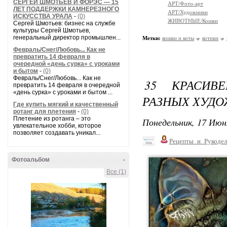
СЕРГЕЙ ШМОТЬЕВ И ФОРЭС — 15
АРТ/Фото-арт
ЛЕТ ПОДДЕРЖКИ КАМНЕРЕЗНОГО
АРТ/Художники
ИСКУССТВА УРАЛА
-
(0)
ЖИВОТНЫЕ/Кошки
Сергей Шмотьев: бизнес на службе
культуры Сергей Шмотьев,
генеральный директор промышлен...
Метки:
кошки и коты
котики
Февраль/Снег/Любовь... Как не
превратить 14 февраля в
очередной «день сурка» с уроками
и бытом
-
(0)
Февраль/Снег/Любовь... Как не
35 КРАСИВ
превратить 14 февраля в очередной
«день сурка» с уроками и бытом ...
РАЗНЫХ ХУДО
Где купить мягкий и качественный
ротанг для плетения
-
(0)
Плетение из ротанга – это
Понедельник, 17 Июн
увлекательное хобби, которое
позволяет создавать уникал...
Рецепты_и_Рукодел
Фотоальбом
-
Все (1)