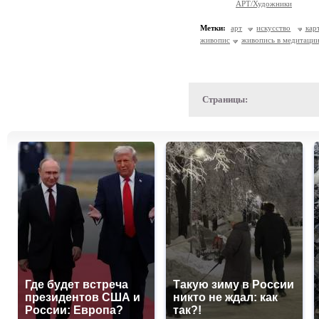
АРТ/Художники
Метки:
арт
искусство
кар
живопис
живопись в медитаци
Страницы:
Где будет встреча
Такую зиму в России
президентов США и
никто не ждал: как
России: Европа?
так?!