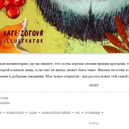
аши комментарии, где вы пишите, что осень хороша своими яркими красками, тол
 порой и начало зимы, если снег не выпал, может быть такое. Именно поэтому 
сками и добрыми эмоциями. Мое новое открытие - как раз послужит той самой
далее
усство
ожники
ии
иллюстратор
осень
осень в фотографиях
арт
художники