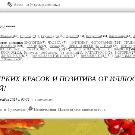
Авось
из (+ сутки) дневников
удожники
.
:
Фото-арт
(5),
Стрит-арт
(1),
Скульптуры
(29),
Креатив
(13),
Искусство
(34),
Инсталляция
(3),
 этом дневнике:
ЭКОЛОГИЯ
(7),
ЧУДЕСА
(7),
ФЭНТЕЗИ
(4),
ФОТОГРАФИИ
(568),
ТРАД
ТИНЕНТЫ
(709),
РЕКОРДЫ
(2),
Разное
(70),
ПРИТЧИ,ЛЕГЕНДЫ,СТИХИ
(12),
ПРИРОД
НЕОБЫЧНЫЕ и ТАЛАНТЛИВЫЕ ЛЮДИ
(12),
НЕИЗВЕДАННОЕ и НЕОБЫЧНОЕ
(58
,
КОСМОС
(11),
Конкурсы сообщества (от админа)
(1),
КАТАСТРОФЫ
(6),
ИСТОРИЯ
(2
,
ЖИВОТНЫЕ
(828),
ДАВНО ЗАБЫТОЕ СТАРОЕ
(12),
ВРЕМЕНА ГОДА
(52),
ВИДЕОМАТ
? (Вопросы)
(8)
ЯРКИХ КРАСОК И ПОЗИТИВА ОТ ИЛЛЮ
Й!
ктября 2021 г. 05:52
+ в цитатник
ы_и_Рукоделие
(
Неизвестная_Планета
)
все записи автора