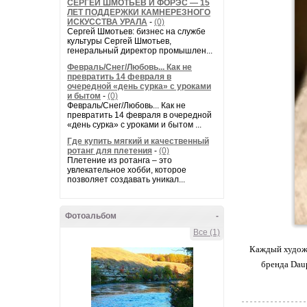
СЕРГЕЙ ШМОТЬЕВ И ФОРЭС — 15
ЛЕТ ПОДДЕРЖКИ КАМНЕРЕЗНОГО
ИСКУССТВА УРАЛА
-
(0)
Сергей Шмотьев: бизнес на службе
культуры Сергей Шмотьев,
генеральный директор промышлен...
Февраль/Снег/Любовь... Как не
превратить 14 февраля в
очередной «день сурка» с уроками
и бытом
-
(0)
Февраль/Снег/Любовь... Как не
превратить 14 февраля в очередной
«день сурка» с уроками и бытом ...
Где купить мягкий и качественный
ротанг для плетения
-
(0)
Плетение из ротанга – это
увлекательное хобби, которое
позволяет создавать уникал...
Фотоальбом
-
Все (1)
Каждый художн
бренда Daup