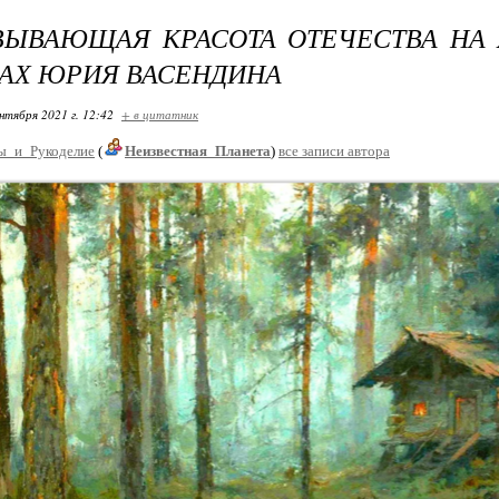
ВЫВАЮЩАЯ КРАСОТА ОТЕЧЕСТВА НА
АХ ЮРИЯ ВАСЕНДИНА
нтября 2021 г. 12:42
+ в цитатник
ы_и_Рукоделие
(
Неизвестная_Планета
)
все записи автора