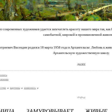
из современных художников удается запечатлеть красоту нашего мира так, ка
самобытной, широкой и проникновенной живоп
риевич Васендин родился 18 марта 1958 года в Архангельске. Любовь к живоп
Архангельскую художественную школу.
далее
опись
ожники
сство
картины
живопись
ЖНИЦА ЗАМУРОВЫВАЕТ ЖИВЫ