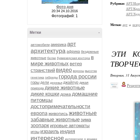
Рубрики:
АРТ/Иск
Фото дня
АРТ/Кре
20:34 24.10.2016
АРТ/Худ
Фотографий: 1
Метки:
арт
иску
Метки
-
арт
америка
автомобили
архитектура
ЭТИ К
африка
бездомные
в
животные
белки
букмекерская контора
ТВОРЧЕ
мире животных
ветер
видео
странствий
вороны
высотка
Вторник, 31 Авгус
города россии
генетика
гибриды
горы
дели
джайпур
дикая
деревья
Рецепт
дикие животные
природа
домашние
дикие кошки
дома
питомцы
достопримечательности
животные
европа
живопись
забавные животные
зима
зоопарк
игровые автоматы
индия
израиль
игры
интересное
интересное о кошках