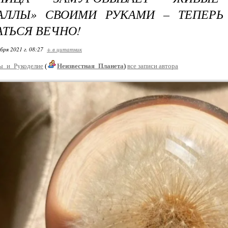
ТАЛЛЫ» СВОИМИ РУКАМИ – ТЕПЕР
ТЬСЯ ВЕЧНО!
бря 2021 г. 08:27
+ в цитатник
ы_и_Рукоделие
(
Неизвестная_Планета
)
все записи автора