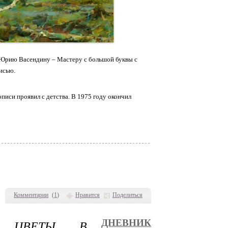
к Юрию Васендину – Мастеру с большой буквы с
исью.
иси проявил с детства. В 1975 году окончил
Комментарии
(
1
)
Нравится
Поделиться
Е ЦВЕТЫ В
ДНЕВНИК