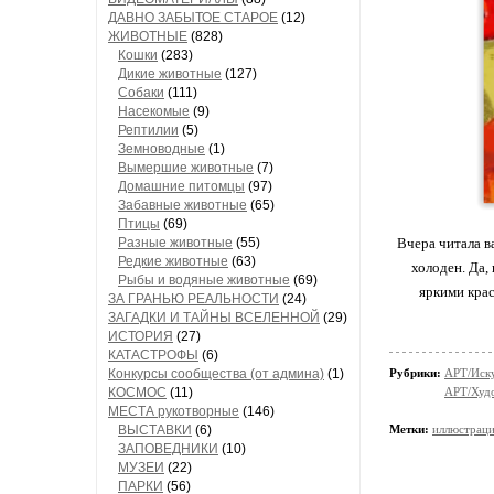
ДАВНО ЗАБЫТОЕ СТАРОЕ
(12)
ЖИВОТНЫЕ
(828)
Кошки
(283)
Дикие животные
(127)
Собаки
(111)
Насекомые
(9)
Рептилии
(5)
Земноводные
(1)
Вымершие животные
(7)
Домашние питомцы
(97)
Забавные животные
(65)
Птицы
(69)
Разные животные
(55)
Вчера читала в
Редкие животные
(63)
холоден. Да,
Рыбы и водяные животные
(69)
яркими кра
ЗА ГРАНЬЮ РЕАЛЬНОСТИ
(24)
ЗАГАДКИ И ТАЙНЫ ВСЕЛЕННОЙ
(29)
ИСТОРИЯ
(27)
КАТАСТРОФЫ
(6)
Конкурсы сообщества (от админа)
(1)
Рубрики:
АРТ/Иск
КОСМОС
(11)
АРТ/Худ
МЕСТА рукотворные
(146)
ВЫСТАВКИ
(6)
Метки:
иллюстрац
ЗАПОВЕДНИКИ
(10)
МУЗЕИ
(22)
ПАРКИ
(56)