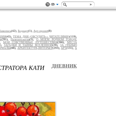
Живопись
(42),
Бодиарт
(1),
Арт-проект
(8)
ИЦИИ
(45),
ТЕМА ДНЯ (ОБСУДИТЬ с ЧИТАТЕЛЯМИ)
(119),
А
(291),
Палеонтология
(5),
О МОЕМ РОДНОМ ГОРОДЕ
),
МОИ СОБСТВЕННЫЕ ПУТЕШЕСТВИЯ
(266),
МЕСТА
7),
ЗАГАДКИ И ТАЙНЫ ВСЕЛЕННОЙ
(29),
ЗА ГРАНЬЮ
ЕРИАЛЫ
(88),
АРХИТЕКТУРА,ИНТЕРЬЕР
(293),
АРТ
(131),
А
СТРАТОРА КАТИ
ДНЕВНИК