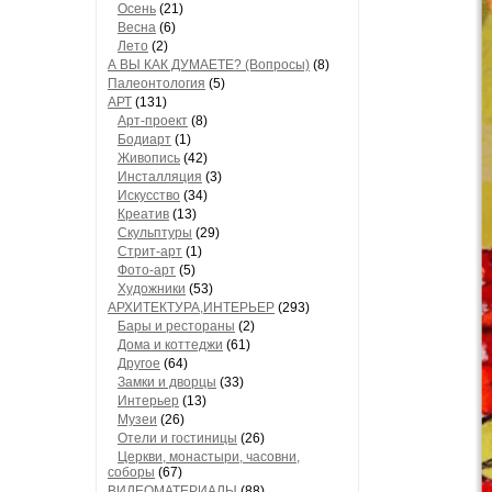
Осень
(21)
Весна
(6)
Лето
(2)
А ВЫ КАК ДУМАЕТЕ? (Вопросы)
(8)
Палеонтология
(5)
АРТ
(131)
Арт-проект
(8)
Бодиарт
(1)
Живопись
(42)
Инсталляция
(3)
Искусство
(34)
Креатив
(13)
Скульптуры
(29)
Стрит-арт
(1)
Фото-арт
(5)
Художники
(53)
АРХИТЕКТУРА,ИНТЕРЬЕР
(293)
Бары и рестораны
(2)
Дома и коттеджи
(61)
Другое
(64)
Замки и дворцы
(33)
Интерьер
(13)
Музеи
(26)
Отели и гостиницы
(26)
Церкви, монастыри, часовни,
соборы
(67)
ВИДЕОМАТЕРИАЛЫ
(88)