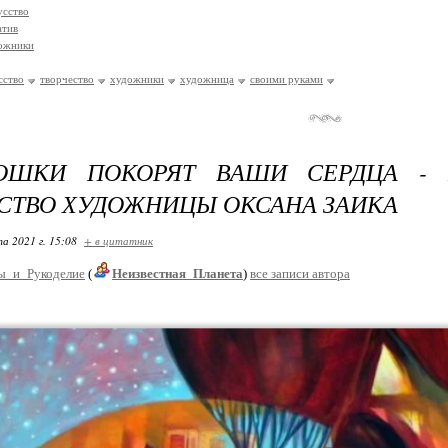
усство
атив
ожники
сство
творчество
художники
художница
своими руками
ОШКИ ПОКОРЯТ ВАШИ СЕРДЦА - 
СТВО ХУДОЖНИЦЫ ОКСАНА ЗАИКА
та 2021 г. 15:08
+ в цитатник
ы_и_Рукоделие
(
Неизвестная_Планета
)
все записи автора