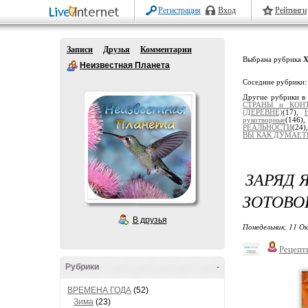
Регистрация
Вход
Рейтинги
Записи
Друзья
Комментарии
Выбрана рубрика
Х
Неизвестная Планета
Соседние рубрики
Другие рубрики в
СТРАНЫ и КОН
(ДЕРЕВНЕ)
(17),
рукотворные
(146)
РЕАЛЬНОСТИ
(24)
ВЫ КАК ДУМАЕТЕ
ЗАРЯД 
ЗОТОВО
В друзья
Понедельник, 11 О
Рецепт
Рубрики
-
ВРЕМЕНА ГОДА
(52)
Зима
(23)