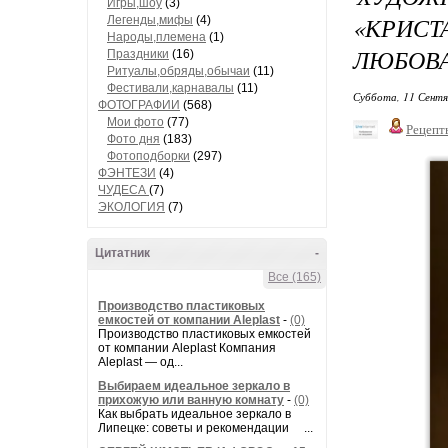
Игры,шоу
(3)
«КРИС
Легенды,мифы
(4)
Народы,племена
(1)
ЛЮБОВА
Праздники
(16)
Ритуалы,обряды,обычаи
(11)
Фестивали,карнавалы
(11)
Суббота, 11 Сентя
ФОТОГРАФИИ
(568)
Мои фото
(77)
Рецепт
Фото дня
(183)
Фотоподборки
(297)
ФЭНТЕЗИ
(4)
ЧУДЕСА
(7)
ЭКОЛОГИЯ
(7)
Цитатник
-
Все (165)
Производство пластиковых
емкостей от компании Aleplast
-
(0)
Производство пластиковых емкостей
от компании Aleplast Компания
Aleplast — од...
Выбираем идеальное зеркало в
прихожую или ванную комнату
-
(0)
Как выбрать идеальное зеркало в
Липецке: советы и рекомендации ...