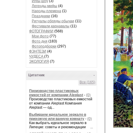
Игры,шоу
(3)
Легенды,мифы
(4)
Народы,племена
(1)
Праздники
(16)
Ритуалы,обряды,обычаи
(11)
Фестивали,карнавалы
(11)
ФОТОГРАФИИ
(568)
Мои фото
(77)
Фото дня
(183)
Фотоподборки
(297)
ФЭНТЕЗИ
(4)
ЧУДЕСА
(7)
ЭКОЛОГИЯ
(7)
Цитатник
-
Все (165)
Производство пластиковых
емкостей от компании Aleplast
-
(0)
Производство пластиковых емкостей
от компании Aleplast Компания
Aleplast — од...
Выбираем идеальное зеркало в
прихожую или ванную комнату
-
(0)
Как выбрать идеальное зеркало в
Липецке: советы и рекомендации ...