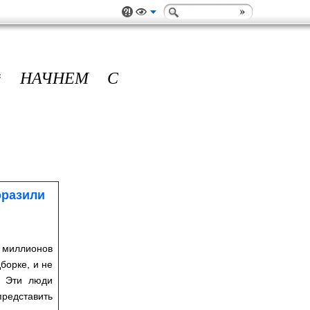
* НАЧНЕМ С
оразили
0 миллионов
борке, и не
. Эти люди
представить