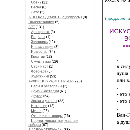
сложно. Но и
Осень
(21)
Весна
(6)
Лето
(2)
А ВЫ КАК ДУМАЕТЕ? (Вопросы)
(8)
(продолжени
Палеонтология
(5)
АРТ
(131)
ИСКУС
Арт-проект
(8)
Бодиарт
(1)
- 
Живопись
(42)
=
=
Инсталляция
(3)
Искусство
(34)
Креатив
(13)
.
Скульптуры
(29)
в сил
Стрит-арт
(1)
Фото-арт
(5)
душа 
Художники
(53)
или в
АРХИТЕКТУРА,ИНТЕРЬЕР
(293)
Бары и рестораны
(2)
.
Дома и коттеджи
(61)
- это
Другое
(64)
- это
Замки и дворцы
(33)
Интерьер
(13)
.
Музеи
(26)
Ван-Г
Отели и гостиницы
(26)
Церкви, монастыри, часовни,
а душ
соборы
(67)
.
ВИДЕОМАТЕРИАЛЫ
(88)