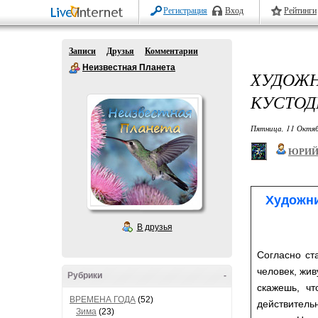
Регистрация
Вход
Рейтинги
Записи
Друзья
Комментарии
Неизвестная Планета
ХУДОЖ
КУСТОДИ
Пятница, 11 Октяб
ЮРИЙ
Художни
В друзья
Согласно ст
человек, жив
Рубрики
-
скажешь, ч
ВРЕМЕНА ГОДА
(52)
действитель
Зима
(23)