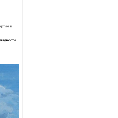
артин в
алидности