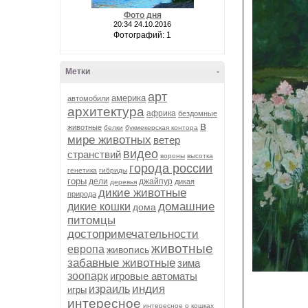
Фото дня
20:34 24.10.2016
Фотографий: 1
Метки
-
арт
америка
автомобили
архитектура
африка
бездомные
в
животные
белки
букмекерская контора
мире животных
ветер
видео
странствий
вороны
высотка
города россии
генетика
гибриды
горы
дели
джайпур
дикая
деревья
дикие животные
природа
домашние
дикие кошки
дома
питомцы
достопримечательности
животные
европа
живопись
забавные животные
зима
зоопарк
игровые автоматы
индия
израиль
игры
интересное
интересное о кошках