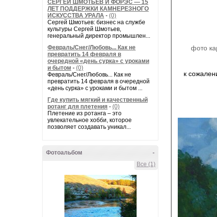
СЕРГЕЙ ШМОТЬЕВ И ФОРЭС — 15
ЛЕТ ПОДДЕРЖКИ КАМНЕРЕЗНОГО
ИСКУССТВА УРАЛА
-
(0)
Сергей Шмотьев: бизнес на службе
культуры Сергей Шмотьев,
генеральный директор промышлен...
Февраль/Снег/Любовь... Как не
фото ка
превратить 14 февраля в
очередной «день сурка» с уроками
и бытом
-
(0)
к сожален
Февраль/Снег/Любовь... Как не
превратить 14 февраля в очередной
«день сурка» с уроками и бытом ...
Где купить мягкий и качественный
ротанг для плетения
-
(0)
Плетение из ротанга – это
увлекательное хобби, которое
позволяет создавать уникал...
Фотоальбом
-
Все (1)