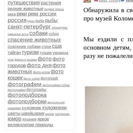
more_cveta
(
Неи
путешествия
растения
редкие животные
Обнаружила в св
редкие птицы
реки
реки россии
река
про музей Колом
россия
рыбы
рыба
руны
санкт-петербург
скульптуры
собаки
собор
смешные коты
Мы ездили с пл
спасение животных
сша
спасение собаки
основном детям, 
стихи
туризм
тайган
украина
турция
разу не пожалели
фото
фото
утки
факты о кошках
фото дня
фото
городов
животных
фото
фото котов
кошек
фотограф
фото собак
фотографии
фотографии собак
фотографы
фотография
фотоподборка
фотоподборки
фотосессия
художники
художник
хищники
цветы
швейцария
щенки
эзотерика
юмор
яркое
япония
великолепие природы