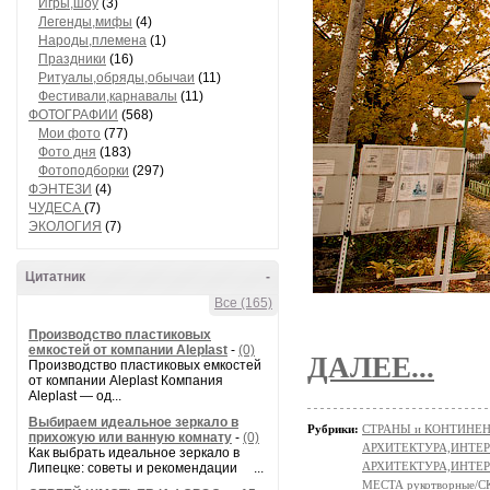
Игры,шоу
(3)
Легенды,мифы
(4)
Народы,племена
(1)
Праздники
(16)
Ритуалы,обряды,обычаи
(11)
Фестивали,карнавалы
(11)
ФОТОГРАФИИ
(568)
Мои фото
(77)
Фото дня
(183)
Фотоподборки
(297)
ФЭНТЕЗИ
(4)
ЧУДЕСА
(7)
ЭКОЛОГИЯ
(7)
Цитатник
-
Все (165)
Производство пластиковых
емкостей от компании Aleplast
-
(0)
ДАЛЕЕ...
Производство пластиковых емкостей
от компании Aleplast Компания
Aleplast — од...
Выбираем идеальное зеркало в
Рубрики:
СТРАНЫ и КОНТИНЕ
прихожую или ванную комнату
-
(0)
АРХИТЕКТУРА,ИНТЕРЬ
Как выбрать идеальное зеркало в
АРХИТЕКТУРА,ИНТЕРЬЕР
Липецке: советы и рекомендации ...
МЕСТА рукотворные