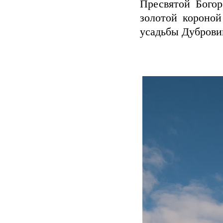
Пресвятой Богор
золотой короной
усадьбы Дуброви