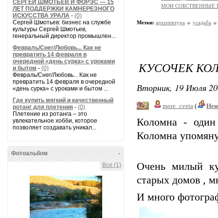
СЕРГЕЙ ШМОТЬЕВ И ФОРЭС — 15
МОИ СОБСТВЕННЫЕ
ЛЕТ ПОДДЕРЖКИ КАМНЕРЕЗНОГО
ИСКУССТВА УРАЛА
-
(0)
Сергей Шмотьев: бизнес на службе
Метки:
архитектура
усадьба
культуры Сергей Шмотьев,
генеральный директор промышлен...
Февраль/Снег/Любовь... Как не
превратить 14 февраля в
очередной «день сурка» с уроками
КУСОЧЕК КО
и бытом
-
(0)
Февраль/Снег/Любовь... Как не
превратить 14 февраля в очередной
Вторник, 19 Июля 20
«день сурка» с уроками и бытом ...
Где купить мягкий и качественный
more_cveta
(
Неи
ротанг для плетения
-
(0)
Плетение из ротанга – это
Коломна - один
увлекательное хобби, которое
позволяет создавать уникал...
Коломна упомянут
Фотоальбом
-
Очень милый ку
Все (1)
старых домов , м
И много фотогра