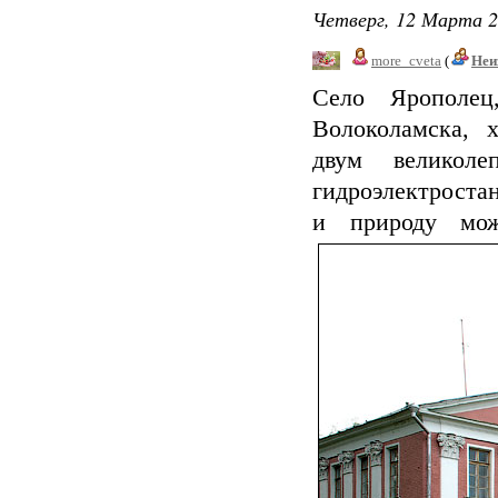
Четверг, 12 Марта 2
more_cveta
(
Неи
Село Ярополе
Волоколамска, 
двум великол
гидроэлектроста
и природу мож