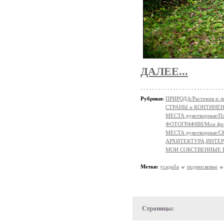
ДАЛЕЕ...
Рубрики:
ПРИРОДА/Растения и л
СТРАНЫ и КОНТИНЕ
МЕСТА рукотворные/
ФОТОГРАФИИ/Мои фо
МЕСТА рукотворные
АРХИТЕКТУРА,ИНТЕР
МОИ СОБСТВЕННЫЕ
Метки:
усадьба
подмосковье
Страницы: