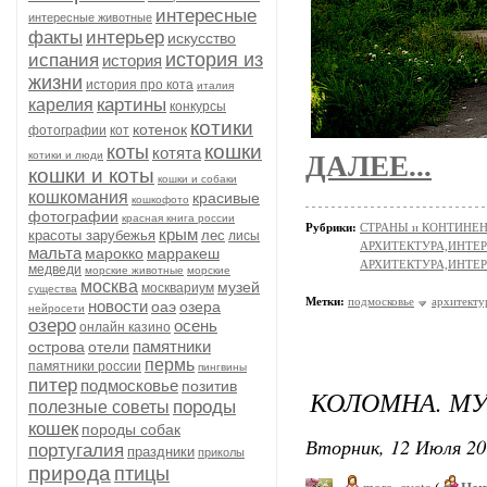
интересные
интересные животные
факты
интерьер
искусство
история из
испания
история
жизни
история про кота
италия
картины
карелия
конкурсы
котики
котенок
фотографии
кот
кошки
коты
котята
котики и люди
ДАЛЕЕ...
кошки и коты
кошки и собаки
кошкомания
красивые
кошкофото
фотографии
красная книга россии
Рубрики:
СТРАНЫ и КОНТИНЕ
крым
красоты зарубежья
лес
лисы
АРХИТЕКТУРА,ИНТЕРЬ
мальта
марокко
марракеш
АРХИТЕКТУРА,ИНТЕР
медведи
морские животные
морские
москва
музей
москвариум
существа
Метки:
подмосковье
архитекту
новости
оаэ
озера
нейросети
озеро
осень
онлайн казино
памятники
острова
отели
пермь
памятники россии
пингвины
питер
подмосковье
позитив
КОЛОМНА. М
породы
полезные советы
кошек
породы собак
Вторник, 12 Июля 20
португалия
праздники
приколы
природа
птицы