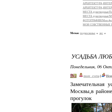
АРХИТЕКТУРА,ИНТЕРЬ
АРХИТЕКТУРА,ИНТЕР
МЕСТА рукотворные/
МЕСТА рукотворные/
ФОТОГРАФИИ/Мои фо
МОИ СОБСТВЕННЫЕ
Метки:
подмосковье
лес
УСАДЬБА ЛЮ
Понедельник, 06 Окт
more_cveta
(
Неи
Замечательная у
Москвы,в районе
прогулок