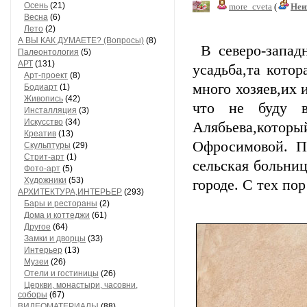
Осень
(21)
more_cveta
(
Неи
Весна
(6)
Лето
(2)
А ВЫ КАК ДУМАЕТЕ? (Вопросы)
(8)
В северо-запад
Палеонтология
(5)
АРТ
(131)
усадьба,та кото
Арт-проект
(8)
много хозяев,их 
Бодиарт
(1)
Живопись
(42)
что не буду вс
Инсталляция
(3)
Искусство
(34)
Алябьева,котор
Креатив
(13)
Офросимовой. П
Скульптуры
(29)
Стрит-арт
(1)
сельская больниц
Фото-арт
(5)
Художники
(53)
городе. С тех по
АРХИТЕКТУРА,ИНТЕРЬЕР
(293)
Бары и рестораны
(2)
Дома и коттеджи
(61)
Другое
(64)
Замки и дворцы
(33)
Интерьер
(13)
Музеи
(26)
Отели и гостиницы
(26)
Церкви, монастыри, часовни,
соборы
(67)
ВИДЕОМАТЕРИАЛЫ
(88)