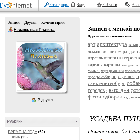
Регистрация
Вход
Рейтинги
Авос
Записи
Друзья
Комментарии
Записи с меткой п
Неизвестная Планета
Другие метки пользователя ↓
архитектура
арт
в ми
дост
домашние питомцы
интересн
индия
израиль
карелия
картины
конкурсы фо
мальта
москва
медведи
москвариу
п
португалия
породы собак
соба
санкт-петербург
фото дня
городов
фот
фотоподборки
художни
В друзья
УСАДЬБА ПУ
Рубрики
-
Понедельник, 07 Сент
ВРЕМЕНА ГОДА
(52)
Зима
(23)