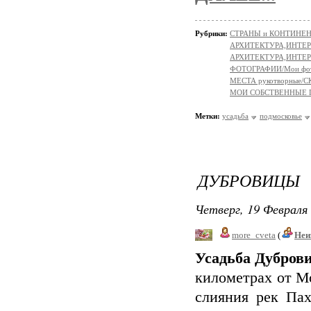
Рубрики:
СТРАНЫ и КОНТИНЕ
АРХИТЕКТУРА,ИНТЕРЬ
АРХИТЕКТУРА,ИНТЕРЬЕР
ФОТОГРАФИИ/Мои фо
МЕСТА рукотворные
МОИ СОБСТВЕННЫЕ
Метки:
усадьба
подмосковье
ДУБРОВИЦЫ
Четверг, 19 Февраля 
more_cveta
(
Неи
Усадьба Дубров
километрах от М
слияния рек Па